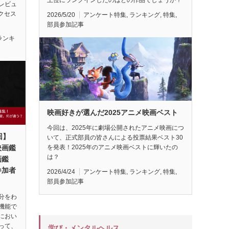
レビュ
アクセス
2026/5/20
アンケート特集
,
ランキング
,
特集
,
部員参加記事
ランキ
映画好きが選んだ2025アニメ映画ベスト
今回は、2025年に劇場公開されたアニメ映画につ
回】
いて、正式部員の皆さんによる投票結果ベスト30
映画鑑
を発表！2025年のアニメ映画ベストに輝いたの
は？
画鑑
参加者
2026/4/24
アンケート特集
,
ランキング
,
特集
,
部員参加記事
分をわ
機能で
におい
って、
学び・メンタルヘルス