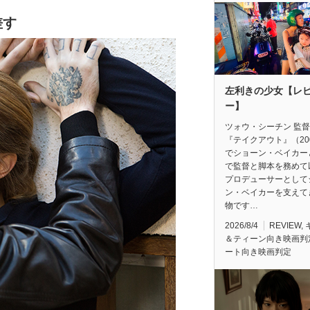
差す
左利きの少女【レ
ー】
ツォウ・シーチン 監
『テイクアウト』（20
でショーン・ベイカー
で監督と脚本を務めて
プロデューサーとして
ン・ベイカーを支えて
物です…
2026/8/4
REVIEW
,
＆ティーン向き映画判
ート向き映画判定