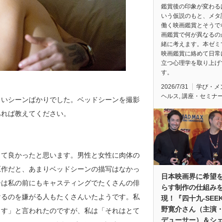
鑑賞後の印象が変わる
いう仮説のもと、メタ
働く映画鑑賞とそうで
画鑑賞で何が異なるの
緒に考えます。本ゼミ
映画鑑賞に絡めて日常
立つ心理学を取り上げ
す。
2026/7/31
学び・メ
ヘルス
,
講座・セミナ
しいシーンばかりでした。ベッドシーンを撮影
あれば教えてください。
って良かったと思います。男性と女性に肉体の
原作だと、あまりベッドシーンの描写はなかっ
日本映画界に希望
督は私の前にもキャスティングでたくさんの俳
らす制作の仕組み
けるのを嫌がる人もたくさんいたようです。私
現！『四十九-SEE
野寛介さん（主演
ます」と言われたのですが、私は「それはとて
デューサー）＆シ