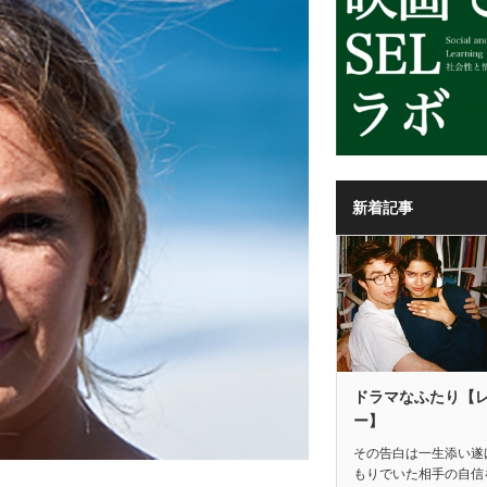
新着記事
ドラマなふたり【
ー】
その告白は一生添い遂
もりでいた相手の自信