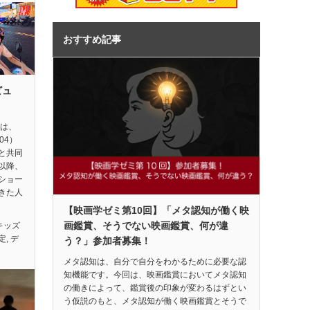
おすすめ記事
ビュ
督は、
04）
と共同
以降、
ショー
きた人
【映画学ゼミ第10回】「メタ認知が働く映
画鑑賞、そうでない映画鑑賞、何が違
キッズ
定
,
デ
う？」参加者募集！
メタ認知は、自分で自分をわかるために必要な認
知機能です。今回は、映画鑑賞においてメタ認知
の働きによって、鑑賞後の印象が変わるはずとい
う仮説のもと、メタ認知が働く映画鑑賞とそうで