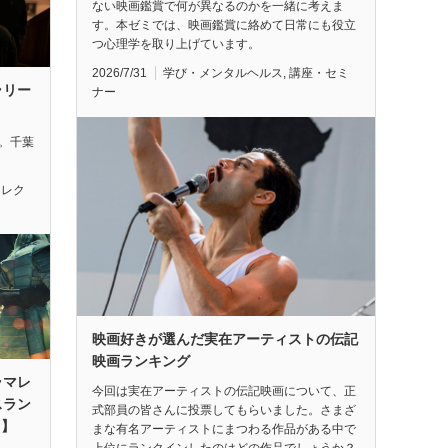
ない映画鑑賞で何が異なるのかを一緒に考えま
す。本ゼミでは、映画鑑賞に絡めて日常にも役立
つ心理学を取り上げています。
2026/7/31
学び・メンタルヘルス
,
講座・セミ
ラリー
ナー
れ。千葉
セレク
映画好きが選んだ実在アーティストの伝記
映画ランキング
ラマレ
今回は実在アーティストの伝記映画について、正
スラン
式部員の皆さんに投票してもらいました。さまざ
月】
まな有名アーティストにまつわる作品がある中で
上位にランクインしたのはどの作品でしょうか？