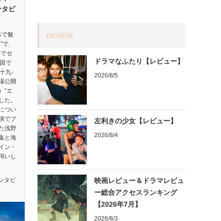
ンタビ
体で魅
REVIEW
”で、
祭でセ
ドラマなふたり【レビュー】
ヵ国で
十九-
2026/8/5
劇場公開
）”エ
した。
につい
演でプ
左利きの少女【レビュー】
た浅野
2026/8/4
集と海
イン・
伺いし
ンタビ
映画レビュー＆ドラマレビュ
ー総合アクセスランキング
【2026年7月】
2026/8/3