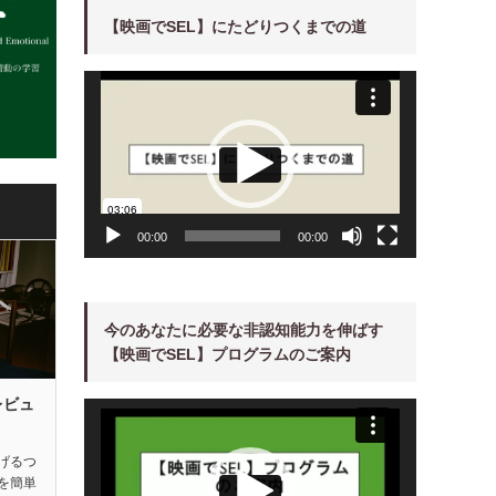
【映画でSEL】にたどりつくまでの道
動
画
プ
レ
ー
ヤ
ー
00:00
00:00
今のあなたに必要な非認知能力を伸ばす
【映画でSEL】プログラムのご案内
レビュ
動
画
プ
レ
ー
げるつ
ヤ
を簡単
ー