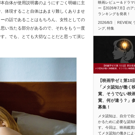
脚本自体が使用説明書のようにすごく明確に主
映画レビュー＆ドラマ
ー【2026年7月】の
で、体現すること自体はあまり難しくありませ
ランキングを発表！
ノーの話であることはもちろん、女性としての
2026/8/3
REVIEW
,
も思い当たる部分があるので、それをもう一度
ング
,
特集
です。でも、とても大切なことだと思って演じ
【映画学ゼミ第10
「メタ認知が働く
賞、そうでない映
賞、何が違う？」
募集！
メタ認知は、自分で自
かるために必要な認知
す。今回は、映画鑑賞
てメタ認知の働きによ