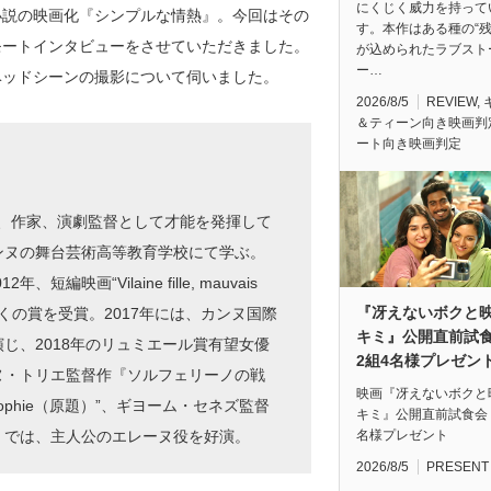
にくじく威力を持って
小説の映画化『シンプルな情熱』。今回はその
す。本作はある種の“残
モートインタビューをさせていただきました。
が込められたラブスト
ー…
ベッドシーンの撮影について伺いました。
2026/8/5
REVIEW
,
＆ティーン向き映画判
ート向き映画判定
ー、作家、演劇監督として才能を発揮して
ンヌの舞台芸術高等教育学校にて学ぶ。
編映画“Vilaine fille, mauvais
『冴えないボクと
多くの賞を受賞。2017年には、カンヌ国際
キミ』公開直前
じ、2018年のリュミエール賞有望女優
2組4名様プレゼン
ヌ・トリエ監督作『ソルフェリーノの戦
映画『冴えないボクと
 Sophie（原題）”、ギヨーム・セネズ監督
キミ』公開直前試食会
名様プレゼント
』では、主人公のエレーヌ役を好演。
2026/8/5
PRESENT