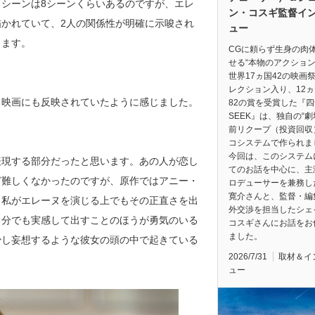
シーンは8シーンくらいあるのですが、エレ
ン・コスギ監督イ
かれていて、2人の関係性が明確に示唆され
ュー
じます。
CGに頼らず生身の肉
せる“本物のアクション
世界17ヵ国42の映画
レクション入り、12
く映画にも反映されていたように感じました。
82の賞を受賞した『四
SEEK』は、独自の“
前リクープ（投資回収
コシステムで作られま
今回は、このシステム
表現する部分だったと思います。あの人が恋し
てのお話を中心に、主
ど難しくなかったのですが、原作ではアニー・
ロデューサーを兼務し
寛介さんと、監督・編
、私がエレーヌを演じる上でもその正直さを出
外交渉を担当したシェ
自分でも実感して出すことのほうが勇気のいる
コスギさんにお話をお
ました。
少し妄想するような彼女の頭の中で起きている
2026/7/31
取材＆イ
ュー