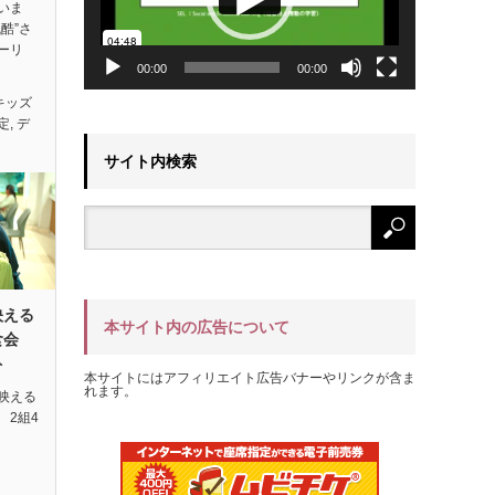
いま
酷”さ
ーリ
00:00
00:00
キッズ
定
,
デ
サイト内検索
映える
本サイト内の広告について
試食会
ト
本サイトにはアフィリエイト広告バナーやリンクが含ま
れます。
映える
 2組4