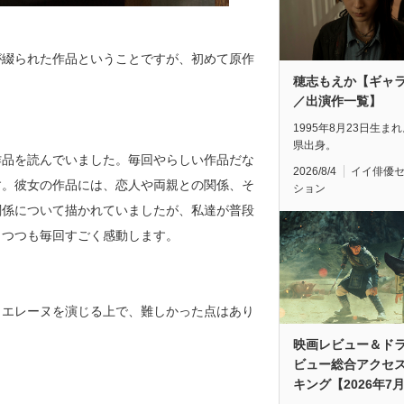
が綴られた作品ということですが、初めて原作
穂志もえか【ギャ
／出演作一覧】
1995年8月23日生ま
県出身。
作品を読んでいました。毎回やらしい作品だな
2026/8/4
イイ俳優
す。彼女の作品には、恋人や両親との関係、そ
ション
関係について描かれていましたが、私達が普段
しつつも毎回すごく感動します。
、エレーヌを演じる上で、難しかった点はあり
映画レビュー＆ド
ビュー総合アクセ
キング【2026年7