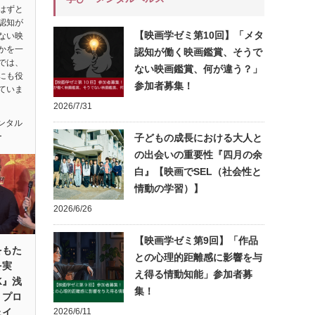
はずと
認知が
【映画学ゼミ第10回】「メタ
ない映
かを一
認知が働く映画鑑賞、そうで
では、
ない映画鑑賞、何が違う？」
にも役
参加者募集！
ていま
2026/7/31
ンタル
ー
子どもの成長における大人と
の出会いの重要性『四月の余
白』【映画でSEL（社会性と
情動の学習）】
2026/6/26
【映画学ゼミ第9回】「作品
をもた
との心理的距離感に影響を与
を実
え得る情動知能」参加者募
K』浅
集！
・プロ
ェイ
2026/6/11