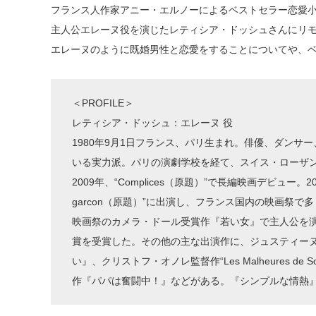
フランス人作家アニー・エルノーによるベストセラー恋愛
主人公エレーヌ役を演じたレティシア・ドッシュさんにリ
エレーヌのように既婚男性と恋愛をすることについてや、
＜PROFILE＞
レティシア・ドッシュ：エレーヌ 役
1980年9月1日フランス、パリ生まれ。俳優、ダンサ
いる実力派。パリの演劇学校を経て、スイス・ローザ
2009年、“Complices（原題）”で長編映画デビュー。2012年、短
garcon（原題）”に出演し、フランス国内の映画祭で
映画祭のカメラ・ドール受賞作『若い女』で主人公を演
賞を受賞した。その他の主な出演作に、ジュスティー
い』、クリストフ・オノレ監督作“Les Malheures de
作『パパは奮闘中！』などがある。『シンプルな情熱