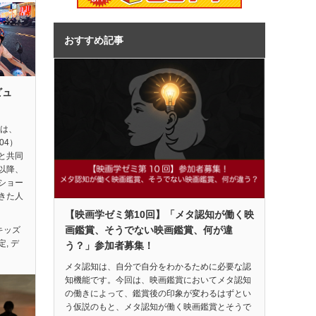
おすすめ記事
ビュ
督は、
04）
と共同
以降、
ショー
きた人
【映画学ゼミ第10回】「メタ認知が働く映
画鑑賞、そうでない映画鑑賞、何が違
キッズ
定
,
デ
う？」参加者募集！
メタ認知は、自分で自分をわかるために必要な認
知機能です。今回は、映画鑑賞においてメタ認知
の働きによって、鑑賞後の印象が変わるはずとい
う仮説のもと、メタ認知が働く映画鑑賞とそうで