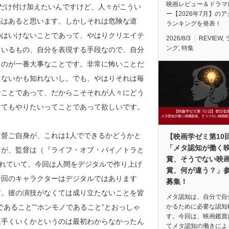
映画レビュー＆ドラマ
だけ付け加えたいんですけど、人々がこうい
ー【2026年7月】の
惑はあると思います。しかしそれは危険な道
ランキングを発表！
のはいけないことであって、やはりクリエイテ
2026/8/3
REVIEW
,
ング
,
特集
ているもの、自分を表現する手段なので、自分
るのが一番大事なことです。非常に怖いことだ
えないかも知れないし。でも、やはりそれは毎
なことであって、だからこそそれが人々にどう
してもやりたいってことであって欲しいです。
督ご自身が、これは1人でできるかどうかと
【映画学ゼミ第10
「メタ認知が働く
すが、監督は（『ライフ・オブ・パイ／トラと
賞、そうでない映
されていて、今回は人間をデジタルで作り上げ
賞、何が違う？」
今回のキャラクターはデジタルではあります
募集！
す。彼の演技がなくては成り立たないことを皆
メタ認知は、自分で自
あること”“ホンモノであること”とおっしゃ
かるために必要な認知
す。今回は、映画鑑賞
上手くいくかというのは最初わからなかったん
てメタ認知の働きによ