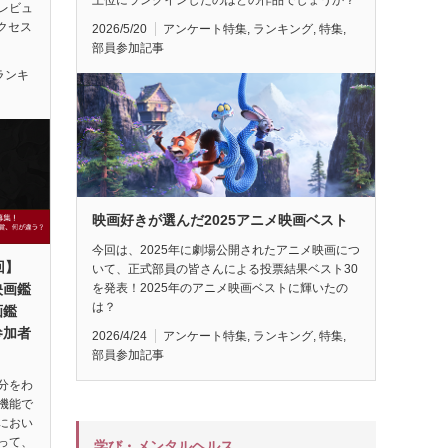
レビュ
アクセス
2026/5/20
アンケート特集
,
ランキング
,
特集
,
部員参加記事
ランキ
映画好きが選んだ2025アニメ映画ベスト
今回は、2025年に劇場公開されたアニメ映画につ
回】
いて、正式部員の皆さんによる投票結果ベスト30
映画鑑
を発表！2025年のアニメ映画ベストに輝いたの
は？
画鑑
参加者
2026/4/24
アンケート特集
,
ランキング
,
特集
,
部員参加記事
分をわ
機能で
におい
って、
学び・メンタルヘルス