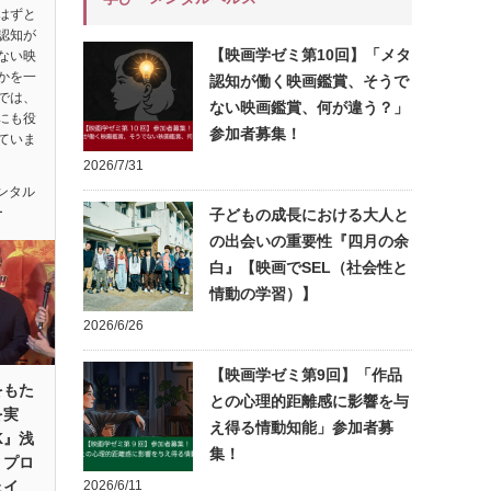
はずと
認知が
【映画学ゼミ第10回】「メタ
ない映
かを一
認知が働く映画鑑賞、そうで
では、
ない映画鑑賞、何が違う？」
にも役
参加者募集！
ていま
2026/7/31
ンタル
ー
子どもの成長における大人と
の出会いの重要性『四月の余
白』【映画でSEL（社会性と
情動の学習）】
2026/6/26
【映画学ゼミ第9回】「作品
をもた
との心理的距離感に影響を与
を実
え得る情動知能」参加者募
K』浅
集！
・プロ
ェイ
2026/6/11