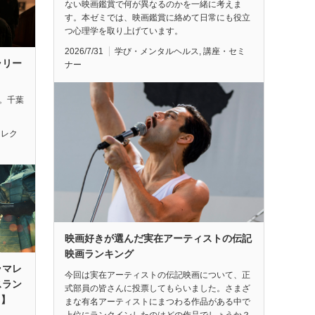
ない映画鑑賞で何が異なるのかを一緒に考えま
す。本ゼミでは、映画鑑賞に絡めて日常にも役立
つ心理学を取り上げています。
2026/7/31
学び・メンタルヘルス
,
講座・セミ
ラリー
ナー
れ。千葉
セレク
映画好きが選んだ実在アーティストの伝記
映画ランキング
ラマレ
今回は実在アーティストの伝記映画について、正
スラン
式部員の皆さんに投票してもらいました。さまざ
月】
まな有名アーティストにまつわる作品がある中で
上位にランクインしたのはどの作品でしょうか？