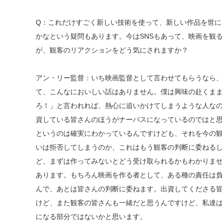
Q：これだけすごく新しい技術を使って、新しい作品を世
かなという疑問もあります。今はSNSもあって、映画を観
が、観客のリアクションをどう気にされますか？
アン・リー監督：いち映画監督として言わせてもらうなら
て、こんなにおいしい話はありません。僕は興味の赴くま
ろ！」と言われれば、熱心に追いかけてしまうような人な
資している皆さんのほうがナーバスになっているのではと
というのは確実にわかっているんですけども、それを今の
いは拒否してしまうのか、これはもう観客の判断に委ねる
ど、まずは作ってみないとどう受け取られるかもわかりま
あります。もちろん映画を作る者として、ある種の責任は
んで、あとは皆さんの判断に委ねます。出資してくださる
けど、また観客の皆さんも一緒だと思うんですけど、私達
になる部分ではないかと思います。