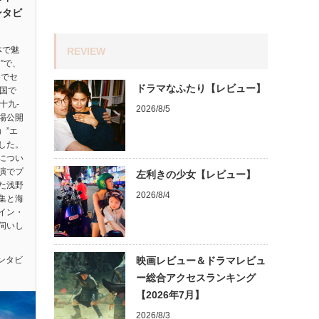
ンタビ
体で魅
REVIEW
”で、
祭でセ
ドラマなふたり【レビュー】
ヵ国で
十九-
2026/8/5
劇場公開
）”エ
した。
につい
演でプ
左利きの少女【レビュー】
た浅野
2026/8/4
集と海
イン・
伺いし
ンタビ
映画レビュー＆ドラマレビュ
ー総合アクセスランキング
【2026年7月】
2026/8/3