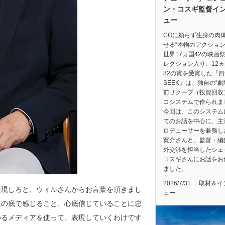
ン・コスギ監督イ
ュー
CGに頼らず生身の肉
せる“本物のアクション
世界17ヵ国42の映画
レクション入り、12
82の賞を受賞した『四
SEEK』は、独自の“
前リクープ（投資回収
コシステムで作られま
今回は、このシステム
てのお話を中心に、主
ロデューサーを兼務し
寛介さんと、監督・編
外交渉を担当したシェ
コスギさんにお話をお
ました。
2026/7/31
取材＆イ
表現しろと、ウィルさんからお言葉を頂きまし
ュー
腹の底で感じること、心底信じていることに忠
ゆるメディアを使って、表現していくわけです