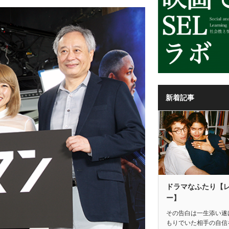
新着記事
ドラマなふたり【
ー】
その告白は一生添い遂
もりでいた相手の自信