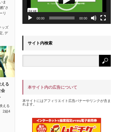
いま
酷”さ
ーリ
00:00
00:00
キッズ
定
,
デ
サイト内検索
映える
本サイト内の広告について
試食会
ト
本サイトにはアフィリエイト広告バナーやリンクが含ま
れます。
映える
 2組4