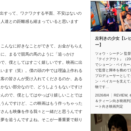
に出すって、ワクワクする半面、不安はないの
る人達との距離感も縮まっていると思います
左利きの少女【レ
ー】
、こんなに好きなことができて、お金がもらえ
ツォウ・シーチン 監
まに、まるで競馬の馬のように「追っかけ
『テイクアウト』（20
ので、僕としてはすごく嬉しいです。映画に出
でショーン・ベイカー
思います（笑）。僕の頭の中では理論上作れる
で監督と脚本を務めて
プロデューサーとして
観客の皆さんが受け入れてくださるのか、ある
ン・ベイカーを支えて
しかない部分なので、どうしようもないですけ
物です…
せんので、僕としてはやっぱり嬉しいことでは
2026/8/4
REVIEW
,
＆ティーン向き映画判
負うんですけど、この映画はもう作っちゃった
ート向き映画判定
皆さんも映像を作る我々と一緒だと思うんです
は夢を追うんですよね。そこが一番重要で頼り