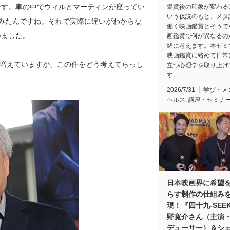
です。車の中でウィルとマーティンが座ってい
鑑賞後の印象が変わる
いう仮説のもと、メタ
みたんですね。それで実際に違いがわからな
働く映画鑑賞とそうで
得ました。
画鑑賞で何が異なるの
緒に考えます。本ゼミ
映画鑑賞に絡めて日常
も増えていますが、この件をどう考えてらっし
立つ心理学を取り上げ
す。
2026/7/31
学び・メ
ヘルス
,
講座・セミナ
日本映画界に希望
らす制作の仕組み
現！『四十九-SEE
野寛介さん（主演
デューサー）＆シ