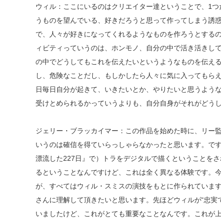
ウィル：ここにいるのはクリエイター達ということで、1つ
うものを望んでいる、好きだろうと思って作ってしまう誘
で、人々が好きになってくれるようなものを作ろうとする
ィビティっていうのは、ホンモノ、自分の中で活き活きし
の中でどうしてもこれを伝えたいというようなものを伝え
し、危険なことだし、もしかしたら人々に気に入ってもら
日毎日自分が起きて、いきたいとか、やりたいと思うよう
受けとめられるかっていうよりも、自分自身がそれがどう
ジェリー・ブラッカイマー：この作品を始めた時に、リー監
いうのは確信を得ていらっしゃらなかったと思います。で
漂流した227日』で）トラをデジタルで描くということを
るということなんですけど、これは全く異なる体験です。
が、すべてはウィル・スミスの演技をもとに作られていま
さんに理解して頂きたいと思います。先ほどウィルが“忠実で
いましたけど、これがとても重要なことなんです。これが