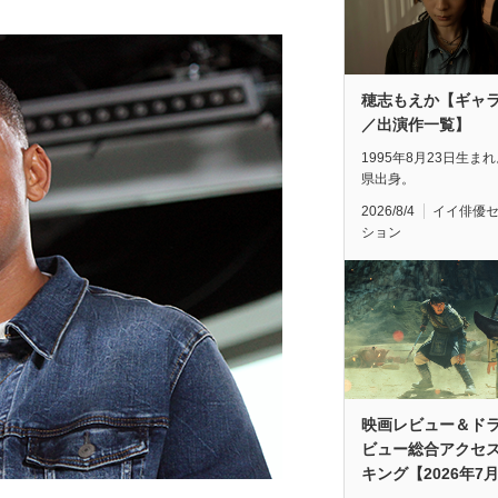
穂志もえか【ギャ
／出演作一覧】
1995年8月23日生ま
県出身。
2026/8/4
イイ俳優
ション
映画レビュー＆ド
ビュー総合アクセ
キング【2026年7