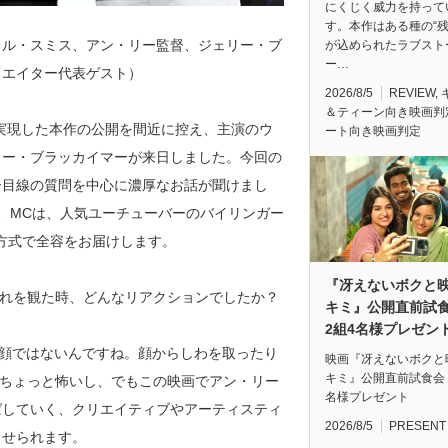
にくじく威力を持って
す。本作はある種の“残
ィル・スミス、アン・リー監督、ジェリー・ブ
が込められたラブスト
ー…
リエイター代表ゲスト）
2026/8/5
REVIEW
,
＆ティーン向き映画判
を実現した本作の公開を間近に控え、主演のウ
ート向き映画判定
リー・ブラッカイマーが来日しました。今回の
ター目線の質問を中心に濃厚なお話が聞けまし
、MCは、人気ユーチューバーのバイリンガー
方式で全容をお届けします。
『冴えないボクと
それを観た時、どんなリアクションでしたか？
キミ』公開直前
2組4名様プレゼン
の顔ではないんですね。顔からしわを取ったり
映画『冴えないボクと
キミ』公開直前試食会
でちょっと怖いし、でもこの映画でアン・リー
名様プレゼント
ばしていく、クリエイティブやアーティスティ
2026/8/5
PRESENT
させられます。