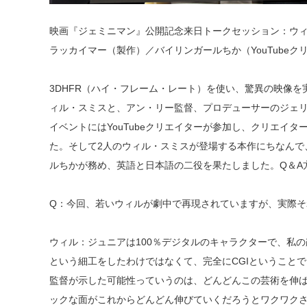
映画『ジェミニマン』公開記念来日トークセッション：ウ
ラッカイマー（製作）／バイリンガールちか（YouTubeク
3DHFR（ハイ・フレーム・レート）を使い、驚異の映像
ィル・スミスと、アン・リー監督、プロデューサーのジェ
イベントにはYouTubeクリエイターが参加し、クリエイ
た。そして2人のウィル・スミスが登場する本作にちなんで
ルちかが務め、英語と日本語の二役を果たしました。Q＆A
Q：今回、若いウィルが劇中で再現されていますが、実際
ウィル：ジュニアは100％デジタルのキャラクターで、私
という細工をしたわけではなくて、完全にCGIということ
監督が示した可能性っていうのは、どんどんこの芸術を伸
ックな面がこれからどんどん伸びていくだろうとワクワク