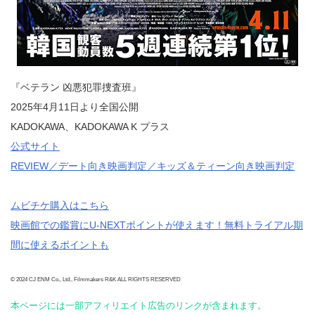
『ベテラン 凶悪犯罪捜査班』
2025年4月11日より全国公開
KADOKAWA、KADOKAWA K プラス
公式サイト
REVIEW／デート向き映画判定／キッズ＆ティーン向き映画判定
ムビチケ購入はこちら
映画館での鑑賞にU-NEXTポイントが使えます！無料トライアル期
間に使えるポイントも
© 2024 CJ ENM Co., Ltd., Filmmakers R&K ALL RIGHTS RESERVED
本ページには一部アフィリエイト広告のリンクが含まれます。