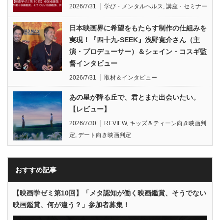
2026/7/31
学び・メンタルヘルス
,
講座・セミナー
日本映画界に希望をもたらす制作の仕組みを
実現！『四十九-SEEK』浅野寛介さん（主
演・プロデューサー）＆シェイン・コスギ監
督インタビュー
2026/7/31
取材＆インタビュー
あの星が降る丘で、君とまた出会いたい。
【レビュー】
2026/7/30
REVIEW
,
キッズ＆ティーン向き映画判
定
,
デート向き映画判定
おすすめ記事
【映画学ゼミ第10回】「メタ認知が働く映画鑑賞、そうでない
映画鑑賞、何が違う？」参加者募集！