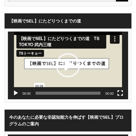
【映画でSEL】にたどりつくまでの道
動
画
プ
レ
ー
ヤ
ー
00:00
00:00
今のあなたに必要な非認知能力を伸ばす【映画でSEL】プロ
グラムのご案内
動