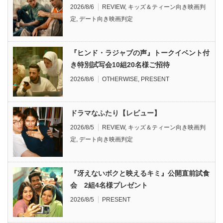
2026/8/6
REVIEW
,
キッズ＆ティーン向き映画判
定
,
デート向き映画判定
『ヒンド・ラジャブの声』トークイベント付
き特別試写会10組20名様ご招待
2026/8/6
OTHERWISE
,
PRESENT
ドラマなふたり【レビュー】
2026/8/5
REVIEW
,
キッズ＆ティーン向き映画判
定
,
デート向き映画判定
『冴えないボクと映えるキミ』公開直前試食
会 2組4名様プレゼント
2026/8/5
PRESENT