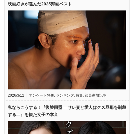
映画好きが選んだ2025邦画ベスト
2026/3/12
アンケート特集
,
ランキング
,
特集
,
部員参加記事
私ならこうする！『復讐同盟 —サレ妻と愛人はクズ旦那を制裁
する—』を観た女子の本音