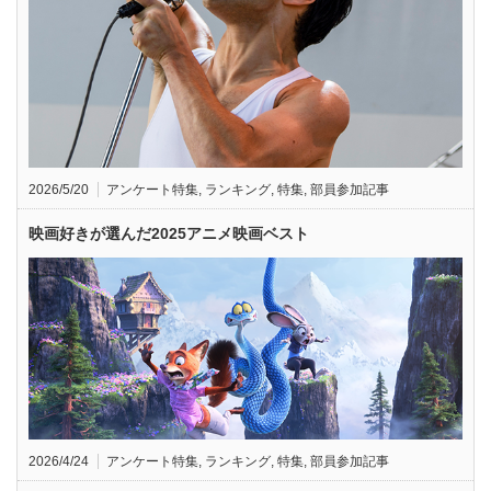
2026/5/20
アンケート特集
,
ランキング
,
特集
,
部員参加記事
映画好きが選んだ2025アニメ映画ベスト
2026/4/24
アンケート特集
,
ランキング
,
特集
,
部員参加記事