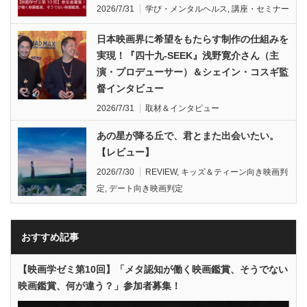
2026/7/31
学び・メンタルヘルス
,
講座・セミナー
日本映画界に希望をもたらす制作の仕組みを
実現！『四十九-SEEK』浅野寛介さん（主
演・プロデューサー）＆シェイン・コスギ監
督インタビュー
2026/7/31
取材＆インタビュー
あの星が降る丘で、君とまた出会いたい。
【レビュー】
2026/7/30
REVIEW
,
キッズ＆ティーン向き映画判
定
,
デート向き映画判定
おすすめ記事
【映画学ゼミ第10回】「メタ認知が働く映画鑑賞、そうでない
映画鑑賞、何が違う？」参加者募集！