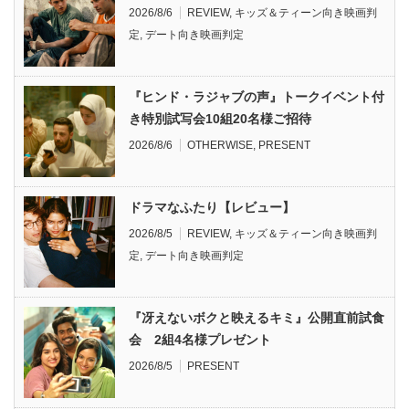
2026/8/6
REVIEW
,
キッズ＆ティーン向き映画判
定
,
デート向き映画判定
『ヒンド・ラジャブの声』トークイベント付
き特別試写会10組20名様ご招待
2026/8/6
OTHERWISE
,
PRESENT
ドラマなふたり【レビュー】
2026/8/5
REVIEW
,
キッズ＆ティーン向き映画判
定
,
デート向き映画判定
『冴えないボクと映えるキミ』公開直前試食
会 2組4名様プレゼント
2026/8/5
PRESENT