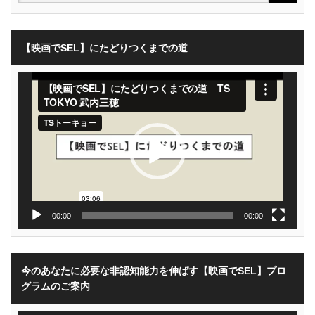
【映画でSEL】にたどりつくまでの道
動
画
プ
レ
ー
ヤ
ー
00:00
00:00
今のあなたに必要な非認知能力を伸ばす【映画でSEL】プロ
グラムのご案内
動