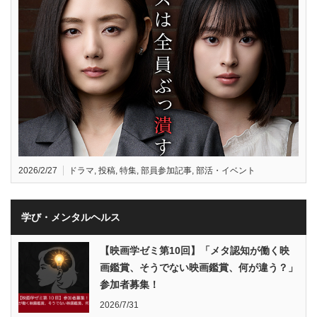
2026/2/27
ドラマ
,
投稿
,
特集
,
部員参加記事
,
部活・イベント
学び・メンタルヘルス
【映画学ゼミ第10回】「メタ認知が働く映
画鑑賞、そうでない映画鑑賞、何が違う？」
参加者募集！
2026/7/31