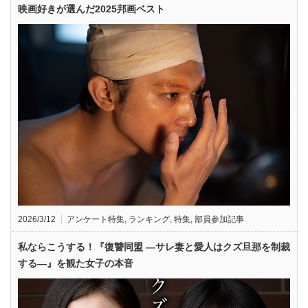
映画好きが選んだ2025邦画ベスト
2026/3/12
アンケート特集
,
ランキング
,
特集
,
部員参加記事
私ならこうする！『復讐同盟 —サレ妻と愛人はクズ旦那を制裁
する—』を観た女子の本音