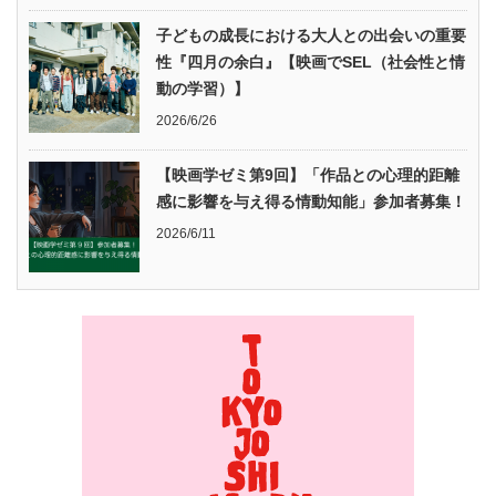
子どもの成長における大人との出会いの重要
性『四月の余白』【映画でSEL（社会性と情
動の学習）】
2026/6/26
【映画学ゼミ第9回】「作品との心理的距離
感に影響を与え得る情動知能」参加者募集！
2026/6/11