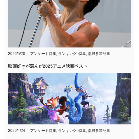
2026/5/20
アンケート特集
,
ランキング
,
特集
,
部員参加記事
映画好きが選んだ2025アニメ映画ベスト
2026/4/24
アンケート特集
,
ランキング
,
特集
,
部員参加記事