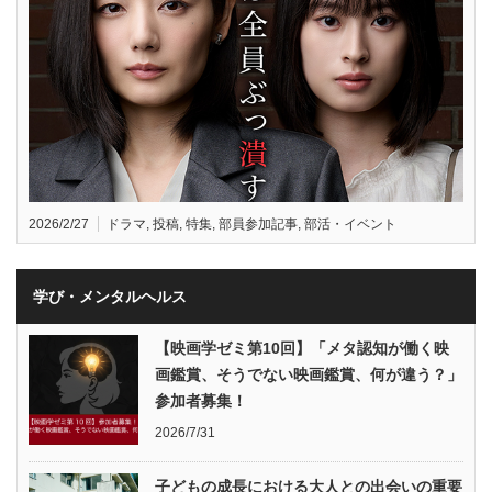
2026/2/27
ドラマ
,
投稿
,
特集
,
部員参加記事
,
部活・イベント
学び・メンタルヘルス
【映画学ゼミ第10回】「メタ認知が働く映
画鑑賞、そうでない映画鑑賞、何が違う？」
参加者募集！
2026/7/31
子どもの成長における大人との出会いの重要