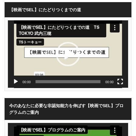
【映画でSEL】にたどりつくまでの道
動
画
プ
レ
ー
ヤ
ー
00:00
00:00
今のあなたに必要な非認知能力を伸ばす【映画でSEL】プロ
グラムのご案内
動
画
プ
レ