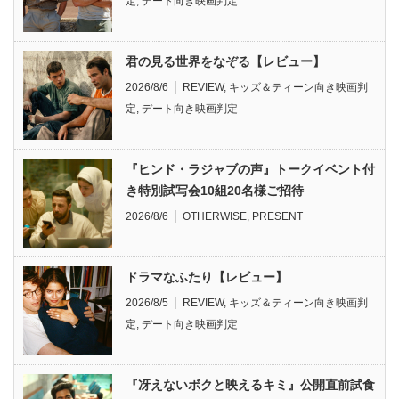
定
,
デート向き映画判定
君の見る世界をなぞる【レビュー】
2026/8/6
REVIEW
,
キッズ＆ティーン向き映画判
定
,
デート向き映画判定
『ヒンド・ラジャブの声』トークイベント付
き特別試写会10組20名様ご招待
2026/8/6
OTHERWISE
,
PRESENT
ドラマなふたり【レビュー】
2026/8/5
REVIEW
,
キッズ＆ティーン向き映画判
定
,
デート向き映画判定
『冴えないボクと映えるキミ』公開直前試食