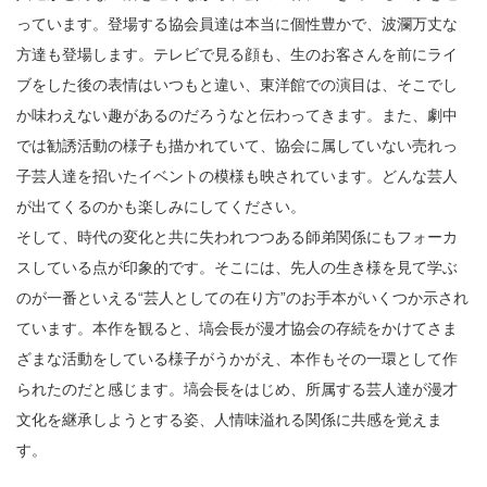
っています。登場する協会員達は本当に個性豊かで、波瀾万丈な
方達も登場します。テレビで見る顔も、生のお客さんを前にライ
ブをした後の表情はいつもと違い、東洋館での演目は、そこでし
か味わえない趣があるのだろうなと伝わってきます。また、劇中
では勧誘活動の様子も描かれていて、協会に属していない売れっ
子芸人達を招いたイベントの模様も映されています。どんな芸人
が出てくるのかも楽しみにしてください。
そして、時代の変化と共に失われつつある師弟関係にもフォーカ
スしている点が印象的です。そこには、先人の生き様を見て学ぶ
のが一番といえる“芸人としての在り方”のお手本がいくつか示され
ています。本作を観ると、塙会長が漫才協会の存続をかけてさま
ざまな活動をしている様子がうかがえ、本作もその一環として作
られたのだと感じます。塙会長をはじめ、所属する芸人達が漫才
文化を継承しようとする姿、人情味溢れる関係に共感を覚えま
す。