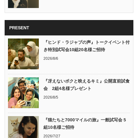
PRESENT
『ヒンド・ラジャブの声』トークイベント付
き特別試写会10組20名様ご招待
2026/8/6
『冴えないボクと映えるキミ』公開直前試食
会 2組4名様プレゼント
2026/8/5
『猫たちと7000マイルの旅』一般試写会 5
組10名様ご招待
2026/7/27