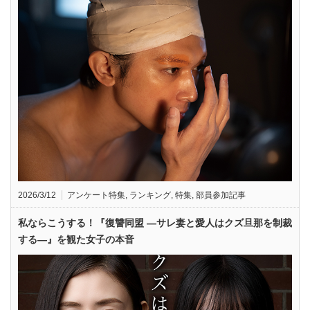
2026/3/12
アンケート特集
,
ランキング
,
特集
,
部員参加記事
私ならこうする！『復讐同盟 —サレ妻と愛人はクズ旦那を制裁
する—』を観た女子の本音