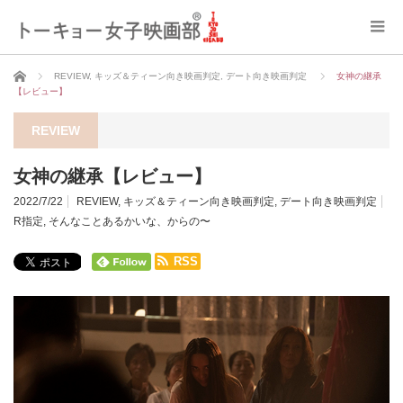
ホーム
REVIEW
,
キッズ＆ティーン向き映画判定
,
デート向き映画判定
女神の継承
【レビュー】
REVIEW
女神の継承【レビュー】
2022/7/22
REVIEW
,
キッズ＆ティーン向き映画判定
,
デート向き映画判定
R指定
,
そんなことあるかいな、からの〜
RSS