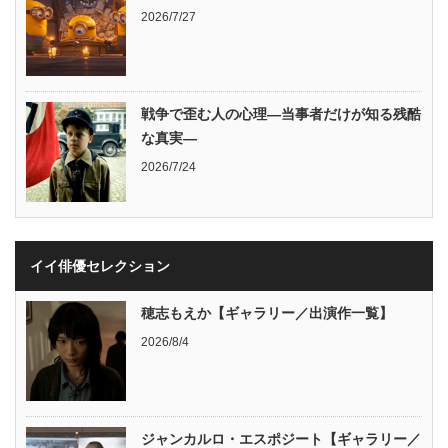
2026/7/27
戦争で歪む人の心理―当事者だけが知る残酷
な真実―
2026/7/24
イイ俳優セレクション
穂志もえか【ギャラリー／出演作一覧】
2026/8/4
ジャンカルロ・エスポジート【ギャラリー／