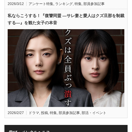
2026/3/12
アンケート特集
,
ランキング
,
特集
,
部員参加記事
私ならこうする！『復讐同盟 —サレ妻と愛人はクズ旦那を制裁
する—』を観た女子の本音
2026/2/27
ドラマ
,
投稿
,
特集
,
部員参加記事
,
部活・イベント