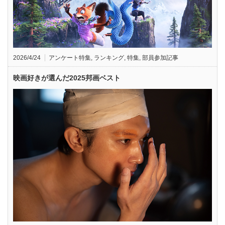
2026/4/24
アンケート特集
,
ランキング
,
特集
,
部員参加記事
映画好きが選んだ2025邦画ベスト