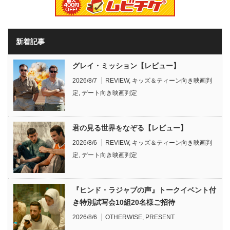
新着記事
グレイ・ミッション【レビュー】
2026/8/7
REVIEW
,
キッズ＆ティーン向き映画判
定
,
デート向き映画判定
君の見る世界をなぞる【レビュー】
2026/8/6
REVIEW
,
キッズ＆ティーン向き映画判
定
,
デート向き映画判定
『ヒンド・ラジャブの声』トークイベント付
き特別試写会10組20名様ご招待
2026/8/6
OTHERWISE
,
PRESENT