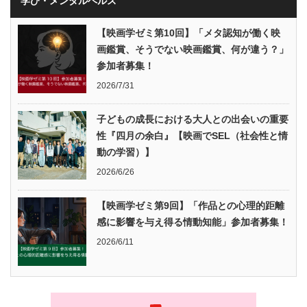
学び・メンタルヘルス
【映画学ゼミ第10回】「メタ認知が働く映
画鑑賞、そうでない映画鑑賞、何が違う？」
参加者募集！
2026/7/31
子どもの成長における大人との出会いの重要
性『四月の余白』【映画でSEL（社会性と情
動の学習）】
2026/6/26
【映画学ゼミ第9回】「作品との心理的距離
感に影響を与え得る情動知能」参加者募集！
2026/6/11