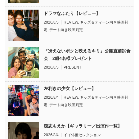
ドラマなふたり【レビュー】
2026/8/5
REVIEW
,
キッズ＆ティーン向き映画判
定
,
デート向き映画判定
『冴えないボクと映えるキミ』公開直前試食
会 2組4名様プレゼント
2026/8/5
PRESENT
左利きの少女【レビュー】
2026/8/4
REVIEW
,
キッズ＆ティーン向き映画判
定
,
デート向き映画判定
穂志もえか【ギャラリー／出演作一覧】
2026/8/4
イイ俳優セレクション