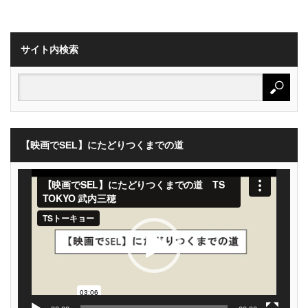
サイト内検索
【映画でSEL】にたどりつくまでの道
動
画
プ
レ
ー
ヤ
ー