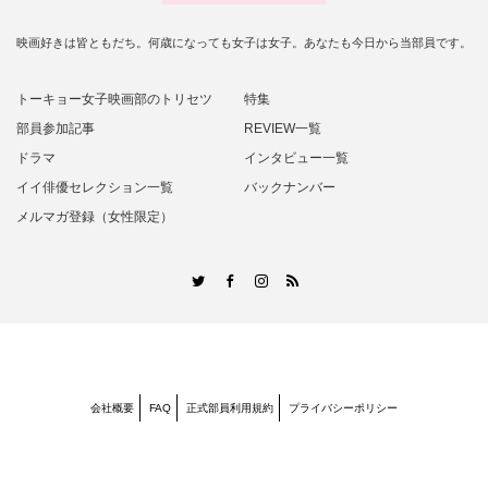
映画好きは皆ともだち。何歳になっても女子は女子。あなたも今日から当部員です。
トーキョー女子映画部のトリセツ
特集
部員参加記事
REVIEW一覧
ドラマ
インタビュー一覧
イイ俳優セレクション一覧
バックナンバー
メルマガ登録（女性限定）
RSS
Twitter
Facebook
Instagram
会社概要
FAQ
正式部員利用規約
プライバシーポリシー