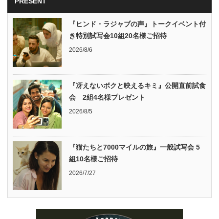
PRESENT
『ヒンド・ラジャブの声』トークイベント付
き特別試写会10組20名様ご招待
2026/8/6
『冴えないボクと映えるキミ』公開直前試食
会 2組4名様プレゼント
2026/8/5
『猫たちと7000マイルの旅』一般試写会 5
組10名様ご招待
2026/7/27