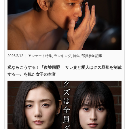
2026/3/12
アンケート特集
,
ランキング
,
特集
,
部員参加記事
私ならこうする！『復讐同盟 —サレ妻と愛人はクズ旦那を制裁
する—』を観た女子の本音