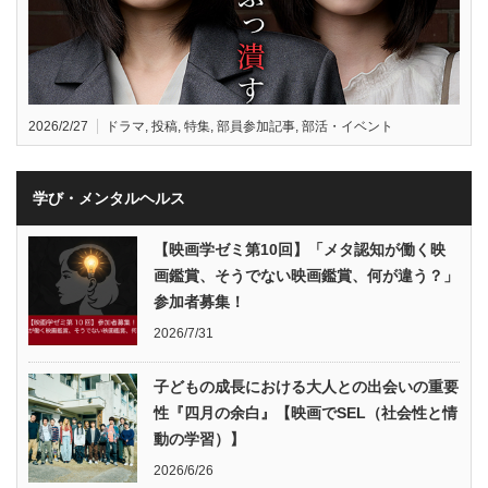
2026/2/27
ドラマ
,
投稿
,
特集
,
部員参加記事
,
部活・イベント
学び・メンタルヘルス
【映画学ゼミ第10回】「メタ認知が働く映
画鑑賞、そうでない映画鑑賞、何が違う？」
参加者募集！
2026/7/31
子どもの成長における大人との出会いの重要
性『四月の余白』【映画でSEL（社会性と情
動の学習）】
2026/6/26