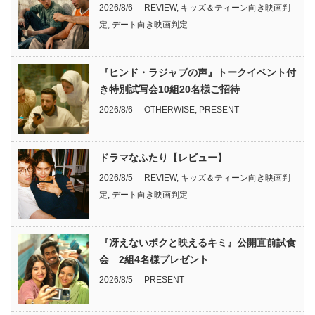
2026/8/6
REVIEW
,
キッズ＆ティーン向き映画判
定
,
デート向き映画判定
『ヒンド・ラジャブの声』トークイベント付
き特別試写会10組20名様ご招待
2026/8/6
OTHERWISE
,
PRESENT
ドラマなふたり【レビュー】
2026/8/5
REVIEW
,
キッズ＆ティーン向き映画判
定
,
デート向き映画判定
『冴えないボクと映えるキミ』公開直前試食
会 2組4名様プレゼント
2026/8/5
PRESENT