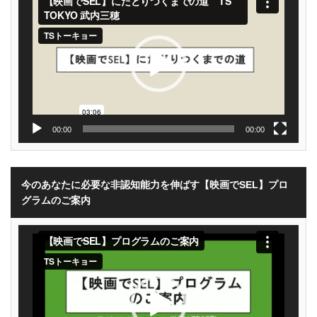
プ
レ
ー
ヤ
ー
00:00
00:00
今のあなたに必要な非認知能力を伸ばす【映画でSEL】プロ
グラムのご案内
動
画
プ
レ
ー
ヤ
ー