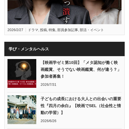
2026/2/27
ドラマ
,
投稿
,
特集
,
部員参加記事
,
部活・イベント
学び・メンタルヘルス
【映画学ゼミ第10回】「メタ認知が働く映
画鑑賞、そうでない映画鑑賞、何が違う？」
参加者募集！
2026/7/31
子どもの成長における大人との出会いの重要
性『四月の余白』【映画でSEL（社会性と情
動の学習）】
2026/6/26