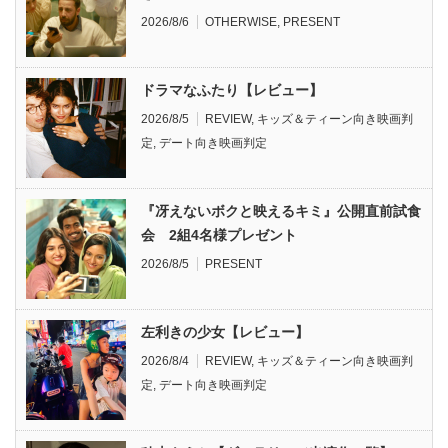
2026/8/6
OTHERWISE
,
PRESENT
ドラマなふたり【レビュー】
2026/8/5
REVIEW
,
キッズ＆ティーン向き映画判
定
,
デート向き映画判定
『冴えないボクと映えるキミ』公開直前試食
会 2組4名様プレゼント
2026/8/5
PRESENT
左利きの少女【レビュー】
2026/8/4
REVIEW
,
キッズ＆ティーン向き映画判
定
,
デート向き映画判定