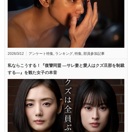
2026/3/12
アンケート特集
,
ランキング
,
特集
,
部員参加記事
私ならこうする！『復讐同盟 —サレ妻と愛人はクズ旦那を制裁
する—』を観た女子の本音