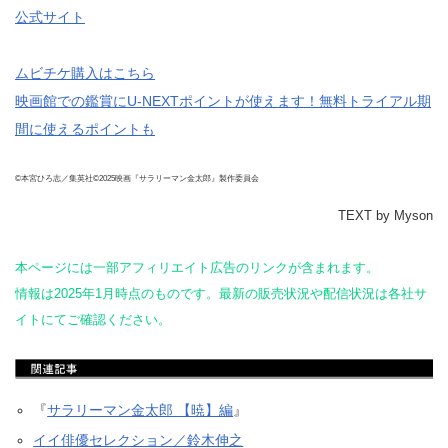
公式サイト
ムビチケ購入はこちら
映画館での鑑賞にU-NEXTポイントが使えます！無料トライアル期
間に使えるポイントも
©本宮ひろ志／集英社©2025映画『サラリーマン金太郎』製作委員会
TEXT by Myson
本ページには一部アフィリエイト広告のリンクが含まれます。
情報は2025年1月時点のものです。最新の販売状況や配信状況は各社サ
イトにてご確認ください。
『
サラリーマン金太郎 【暁】編
』
イイ俳優セレクション／鈴木伸之