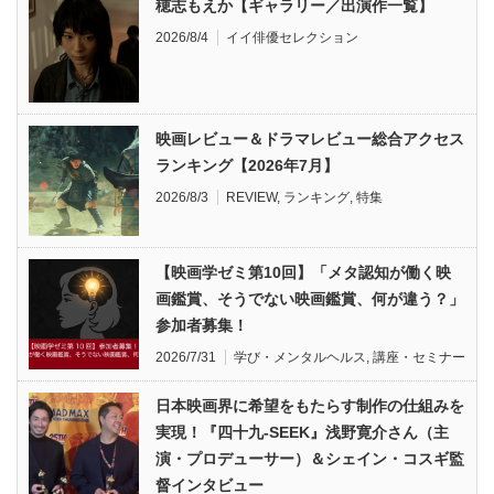
穂志もえか【ギャラリー／出演作一覧】
2026/8/4
イイ俳優セレクション
映画レビュー＆ドラマレビュー総合アクセス
ランキング【2026年7月】
2026/8/3
REVIEW
,
ランキング
,
特集
【映画学ゼミ第10回】「メタ認知が働く映
画鑑賞、そうでない映画鑑賞、何が違う？」
参加者募集！
2026/7/31
学び・メンタルヘルス
,
講座・セミナー
日本映画界に希望をもたらす制作の仕組みを
実現！『四十九-SEEK』浅野寛介さん（主
演・プロデューサー）＆シェイン・コスギ監
督インタビュー