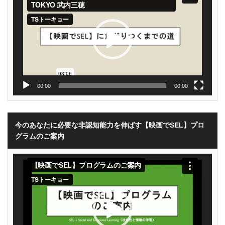
レ
ー
ヤ
ー
00:00
00:00
今のあなたに必要な非認知能力を伸ばす【映画でSEL】プロ
グラムのご案内
動
画
プ
レ
ー
ヤ
ー