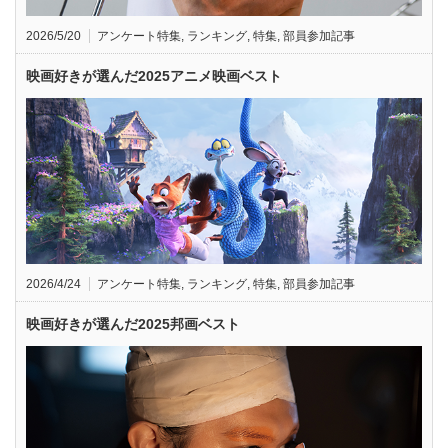
2026/5/20
アンケート特集
,
ランキング
,
特集
,
部員参加記事
映画好きが選んだ2025アニメ映画ベスト
2026/4/24
アンケート特集
,
ランキング
,
特集
,
部員参加記事
映画好きが選んだ2025邦画ベスト