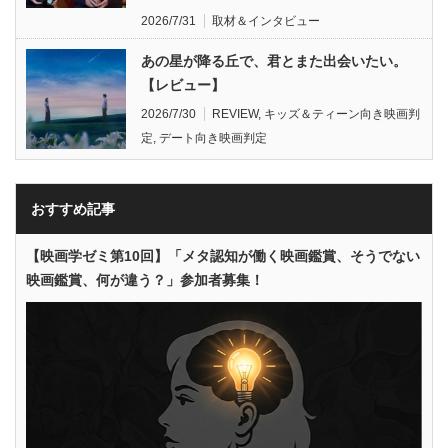
2026/7/31
取材＆インタビュー
あの星が降る丘で、君とまた出会いたい。
【レビュー】
2026/7/30
REVIEW
,
キッズ＆ティーン向き映画判
定
,
デート向き映画判定
おすすめ記事
【映画学ゼミ第10回】「メタ認知が働く映画鑑賞、そうでない
映画鑑賞、何が違う？」参加者募集！