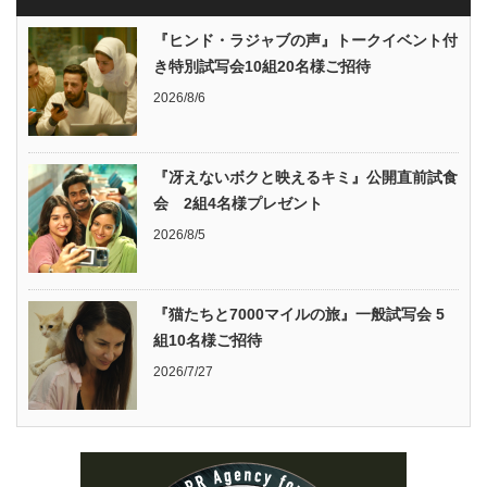
『ヒンド・ラジャブの声』トークイベント付
き特別試写会10組20名様ご招待
2026/8/6
『冴えないボクと映えるキミ』公開直前試食
会 2組4名様プレゼント
2026/8/5
『猫たちと7000マイルの旅』一般試写会 5
組10名様ご招待
2026/7/27