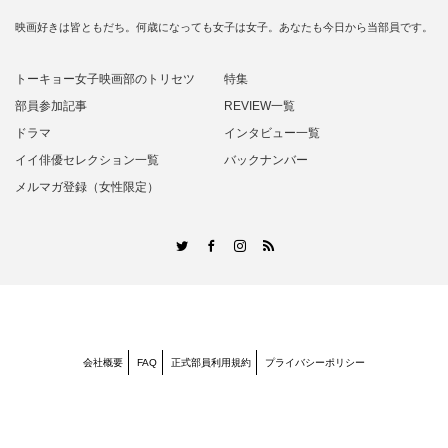
映画好きは皆ともだち。何歳になっても女子は女子。あなたも今日から当部員です。
トーキョー女子映画部のトリセツ
特集
部員参加記事
REVIEW一覧
ドラマ
インタビュー一覧
イイ俳優セレクション一覧
バックナンバー
メルマガ登録（女性限定）
RSS
Twitter
Facebook
Instagram
会社概要
FAQ
正式部員利用規約
プライバシーポリシー