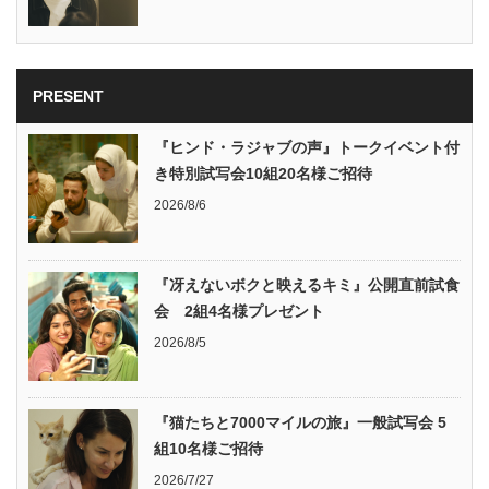
PRESENT
『ヒンド・ラジャブの声』トークイベント付
き特別試写会10組20名様ご招待
2026/8/6
『冴えないボクと映えるキミ』公開直前試食
会 2組4名様プレゼント
2026/8/5
『猫たちと7000マイルの旅』一般試写会 5
組10名様ご招待
2026/7/27