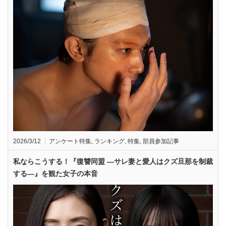
2026/3/12
アンケート特集
,
ランキング
,
特集
,
部員参加記事
私ならこうする！『復讐同盟 —サレ妻と愛人はクズ旦那を制裁
する—』を観た女子の本音