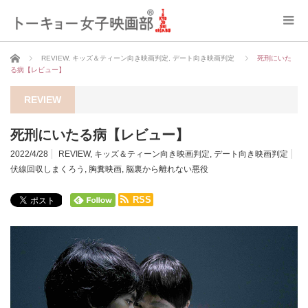
ホーム
REVIEW
,
キッズ＆ティーン向き映画判定
,
デート向き映画判定
死刑にいた
る病【レビュー】
REVIEW
死刑にいたる病【レビュー】
2022/4/28
REVIEW
,
キッズ＆ティーン向き映画判定
,
デート向き映画判定
伏線回収しまくろう
,
胸糞映画
,
脳裏から離れない悪役
RSS