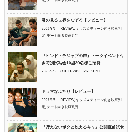
君の見る世界をなぞる【レビュー】
2026/8/6
REVIEW
,
キッズ＆ティーン向き映画判
定
,
デート向き映画判定
『ヒンド・ラジャブの声』トークイベント付
き特別試写会10組20名様ご招待
2026/8/6
OTHERWISE
,
PRESENT
ドラマなふたり【レビュー】
2026/8/5
REVIEW
,
キッズ＆ティーン向き映画判
定
,
デート向き映画判定
『冴えないボクと映えるキミ』公開直前試食