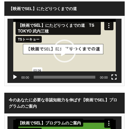
【映画でSEL】にたどりつくまでの道
動
画
プ
レ
ー
ヤ
ー
00:00
00:00
今のあなたに必要な非認知能力を伸ばす【映画でSEL】プロ
グラムのご案内
動
画
プ
レ