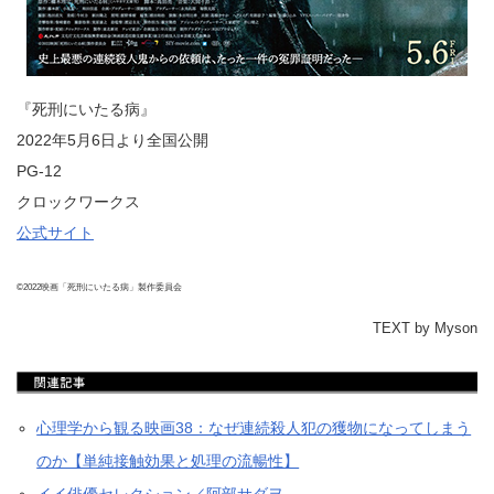
『死刑にいたる病』
2022年5月6日より全国公開
PG-12
クロックワークス
公式サイト
©2022映画「死刑にいたる病」製作委員会
TEXT by Myson
心理学から観る映画38：なぜ連続殺人犯の獲物になってしまう
のか【単純接触効果と処理の流暢性】