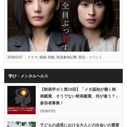
2026/2/27
ドラマ
,
投稿
,
特集
,
部員参加記事
,
部活・イベント
学び・メンタルヘルス
【映画学ゼミ第10回】「メタ認知が働く映
画鑑賞、そうでない映画鑑賞、何が違う？」
参加者募集！
2026/7/31
子どもの成長における大人との出会いの重要