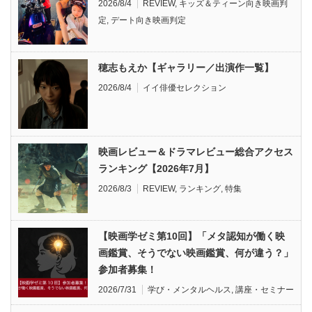
2026/8/4
REVIEW
,
キッズ＆ティーン向き映画判
定
,
デート向き映画判定
穂志もえか【ギャラリー／出演作一覧】
2026/8/4
イイ俳優セレクション
映画レビュー＆ドラマレビュー総合アクセス
ランキング【2026年7月】
2026/8/3
REVIEW
,
ランキング
,
特集
【映画学ゼミ第10回】「メタ認知が働く映
画鑑賞、そうでない映画鑑賞、何が違う？」
参加者募集！
2026/7/31
学び・メンタルヘルス
,
講座・セミナー