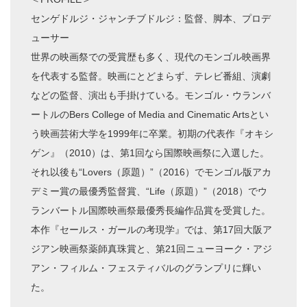
センゲドルジ・ジャンチブドルジ：監督、脚本、プロデ
ューサー
世界の映画祭での受賞歴も多く、現代のモンゴル映画界
を代表する監督。映画にとどまらず、テレビ番組、演劇
などの監督、演出も手掛けている。モンゴル・ウランバ
ートルのBers College of Media and Cinematic Artsとい
う映画芸術大学を1999年に卒業。初期の代表作『オキシ
ゲン』（2010）は、第1回なら国際映画祭に入選した。
それ以後も“Lovers（原題）”（2016）でモンゴル版アカ
デミー賞の最優秀監督賞、“Life（原題）”（2018）でウ
ランバートル国際映画祭最優秀長編作品賞を受賞した。
本作『セールス・ガールの考現学』では、第17回大阪ア
ジアン映画祭薬師真珠賞と、第21回ニューヨーク・アジ
アン・フィルム・フェスティバルのグランプリに輝い
た。