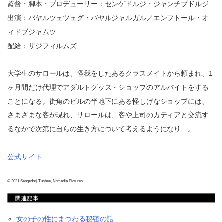
監督・脚本・プロデューサー：センゲドルジ・ジャンチブドルジ
出演：バヤルツェツェグ・バヤルジャルガル／エンフトール・オ
ィドブジャムツ
配給：ザジフィルムズ
大学生のサロールは、怪我をしたあるクラスメイトから頼まれ、1
ヶ月間だけ代理でアダルトグッズ・ショップのアルバイトをする
ことになる。街角のビルの半地下にある怪しげなショップには、
さまざまな客が現れ、サロールは、客や上司のカティアと交流す
るなかで次第に自らの生き方について考えるようになり…。
公式サイト
© 2021 Sengedorj Tushee, Nomadia Pictures
女の子の性にまつわる秘密の話