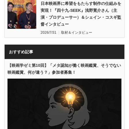
日本映画界に希望をもたらす制作の仕組みを
実現！『四十九-SEEK』浅野寛介さん（主
演・プロデューサー）＆シェイン・コスギ監
督インタビュー
2026/7/31
取材＆インタビュー
おすすめ記事
【映画学ゼミ第10回】「メタ認知が働く映画鑑賞、そうでない
映画鑑賞、何が違う？」参加者募集！