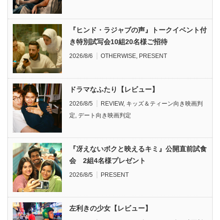
『ヒンド・ラジャブの声』トークイベント付
き特別試写会10組20名様ご招待
2026/8/6
OTHERWISE
,
PRESENT
ドラマなふたり【レビュー】
2026/8/5
REVIEW
,
キッズ＆ティーン向き映画判
定
,
デート向き映画判定
『冴えないボクと映えるキミ』公開直前試食
会 2組4名様プレゼント
2026/8/5
PRESENT
左利きの少女【レビュー】