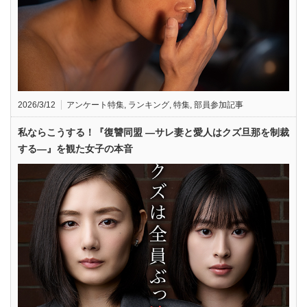
2026/3/12
アンケート特集
,
ランキング
,
特集
,
部員参加記事
私ならこうする！『復讐同盟 —サレ妻と愛人はクズ旦那を制裁
する—』を観た女子の本音