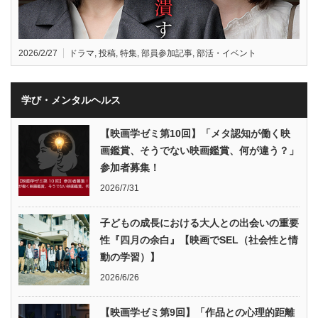
2026/2/27
ドラマ
,
投稿
,
特集
,
部員参加記事
,
部活・イベント
学び・メンタルヘルス
【映画学ゼミ第10回】「メタ認知が働く映
画鑑賞、そうでない映画鑑賞、何が違う？」
参加者募集！
2026/7/31
子どもの成長における大人との出会いの重要
性『四月の余白』【映画でSEL（社会性と情
動の学習）】
2026/6/26
【映画学ゼミ第9回】「作品との心理的距離