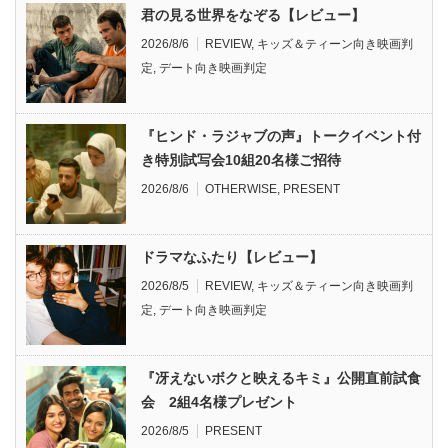
君の見る世界をなぞる【レビュー】
2026/8/6
REVIEW
,
キッズ＆ティーン向き映画判
定
,
デート向き映画判定
『ヒンド・ラジャブの声』トークイベント付
き特別試写会10組20名様ご招待
2026/8/6
OTHERWISE
,
PRESENT
ドラマなふたり【レビュー】
2026/8/5
REVIEW
,
キッズ＆ティーン向き映画判
定
,
デート向き映画判定
『冴えないボクと映えるキミ』公開直前試食
会 2組4名様プレゼント
2026/8/5
PRESENT