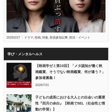
2026/2/27
ドラマ
,
投稿
,
特集
,
部員参加記事
,
部活・イベント
学び・メンタルヘルス
【映画学ゼミ第10回】「メタ認知が働く映
画鑑賞、そうでない映画鑑賞、何が違う？」
参加者募集！
2026/7/31
子どもの成長における大人との出会いの重要
性『四月の余白』【映画でSEL（社会性と情
動の学習）】