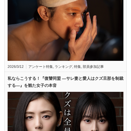
2026/3/12
アンケート特集
,
ランキング
,
特集
,
部員参加記事
私ならこうする！『復讐同盟 —サレ妻と愛人はクズ旦那を制裁
する—』を観た女子の本音