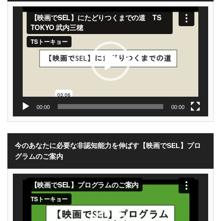
動
画
プ
レ
ー
ヤ
ー
00:00
00:00
今のあなたに必要な非認知能力を伸ばす【映画でSEL】プロ
グラムのご案内
動
画
プ
レ
ー
ヤ
ー