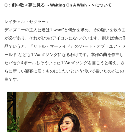
Q：劇中歌＜夢に見る ～Waiting On A Wish～＞について
レイチェル・ゼグラー：
ディズニーの主人公達は“I want”と何かを求め、その願いを歌う曲
が必ずあり、それが1つのアイコンになっています。例えば他の作
品でいうと、『リトル・マーメイド』の“パート・オブ・ユア・ワ
ールド”なども“I Want”ソングになるわけです。本作の曲を作曲し
たパセク&ポールもそういった“I Want”ソングを書こうと考え、さ
らに新しい観客に届くものにしたいという想いで書いたのがこの
曲です。