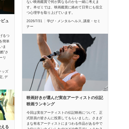
ない映画鑑賞で何が異なるのかを一緒に考えま
す。本ゼミでは、映画鑑賞に絡めて日常にも役立
つ心理学を取り上げています。
レビュ
2026/7/31
学び・メンタルヘルス
,
講座・セミ
ナー
げるつ
を簡単
いま
酷”さ
ーリ
キッズ
定
,
デ
映画好きが選んだ実在アーティストの伝記
映画ランキング
今回は実在アーティストの伝記映画について、正
式部員の皆さんに投票してもらいました。さまざ
まな有名アーティストにまつわる作品がある中で
映える
上位にランクインしたのはどの作品でしょうか？