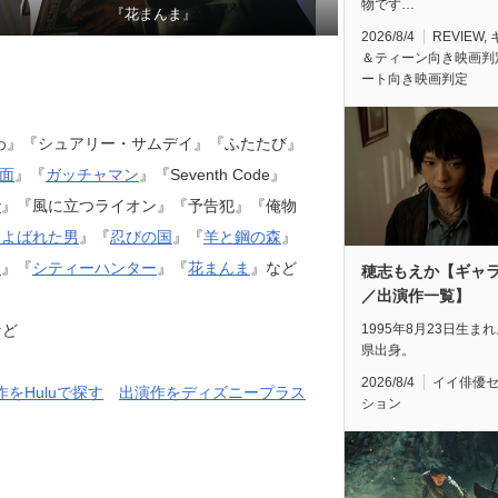
物です…
『花まんま』
2026/8/4
REVIEW
,
＆ティーン向き映画判
ート向き映画判定
わ』『シュアリー・サムデイ』『ふたたび』
仮面
』『
ガッチャマン
』『Seventh Code』
y
』『風に立つライオン』『予告犯』『俺物
とよばれた男
』『
忍びの国
』『
羊と鋼の森
』
ト
』『
シティーハンター
』『
花まんま
』など
穂志もえか【ギャ
／出演作一覧】
など
1995年8月23日生ま
県出身。
2026/8/4
イイ俳優
作をHuluで探す
出演作をディズニープラス
ション