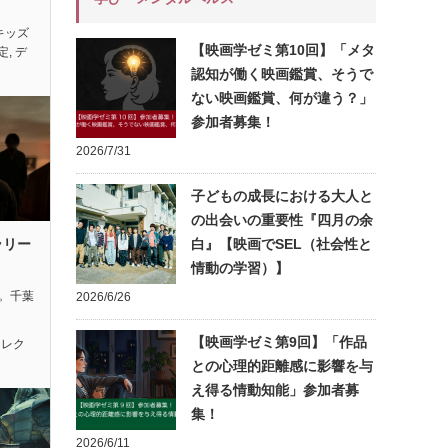
キッズ
【映画学ゼミ第10回】「メタ
定
,
デ
認知が働く映画鑑賞、そうで
ない映画鑑賞、何が違う？」
参加者募集！
2026/7/31
子どもの成長における大人と
の出会いの重要性『四月の余
ラリー
白』【映画でSEL（社会性と
情動の学習）】
れ。千葉
2026/6/26
【映画学ゼミ第9回】「作品
セレク
との心理的距離感に影響を与
え得る情動知能」参加者募
集！
2026/6/11