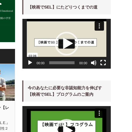
【映画でSEL】にたどりつくまでの道
動
画
プ
レ
ー
ヤ
ー
00:00
00:00
今のあなたに必要な非認知能力を伸ばす
【映画でSEL】プログラムのご案内
ン【レ
動
画
プ
レ
ー
L.E.』
ヤ
男性２
ー