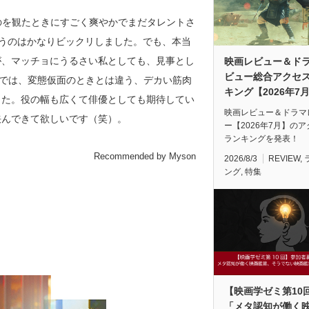
のを観たときにすごく爽やかでまだタレントさ
いうのはかなりビックリしました。でも、本当
が、マッチョにうるさい私としても、見事とし
映画レビュー＆ド
ビュー総合アクセ
E』では、変態仮面のときとは違う、デカい筋肉
キング【2026年7
した。役の幅も広くて俳優としても期待してい
映画レビュー＆ドラマ
挟んできて欲しいです（笑）。
ー【2026年7月】の
ランキングを発表！
Recommended by Myson
2026/8/3
REVIEW
,
ング
,
特集
【映画学ゼミ第10
「メタ認知が働く