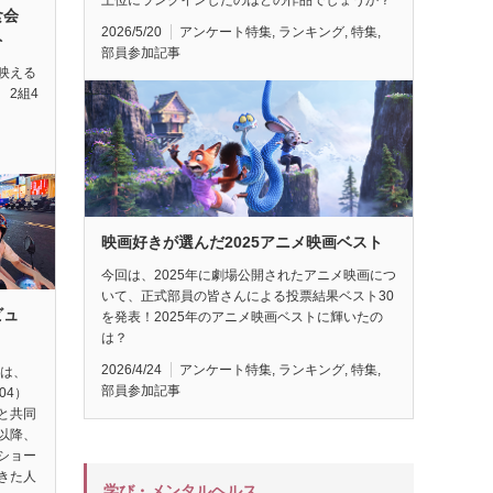
試食会
2026/5/20
アンケート特集
,
ランキング
,
特集
,
ト
部員参加記事
映える
 2組4
映画好きが選んだ2025アニメ映画ベスト
今回は、2025年に劇場公開されたアニメ映画につ
いて、正式部員の皆さんによる投票結果ベスト30
ビュ
を発表！2025年のアニメ映画ベストに輝いたの
は？
2026/4/24
アンケート特集
,
ランキング
,
特集
,
督は、
部員参加記事
04）
と共同
以降、
ショー
きた人
学び・メンタルヘルス