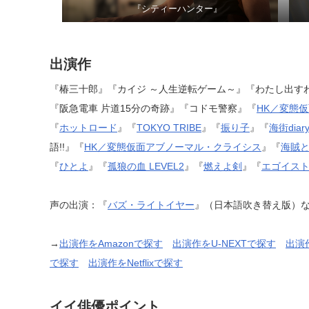
『シティーハンター』
出演作
『椿三十郎』『カイジ ～人生逆転ゲーム～』『わたし出す
『阪急電車 片道15分の奇跡』『コドモ警察』『
HK／変態
『
ホットロード
』『
TOKYO TRIBE
』『
振り子
』『
海街diar
語!!』『
HK／変態仮面アブノーマル・クライシス
』『
海賊
『
ひとよ
』『
孤狼の血 LEVEL2
』『
燃えよ剣
』『
エゴイス
声の出演：『
バズ・ライトイヤー
』（日本語吹き替え版）
→
出演作をAmazonで探す
出演作をU-NEXTで探す
出演
で探す
出演作をNetflixで探す
イイ俳優ポイント