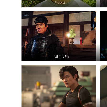
『ひとよ』
『燃えよ剣』