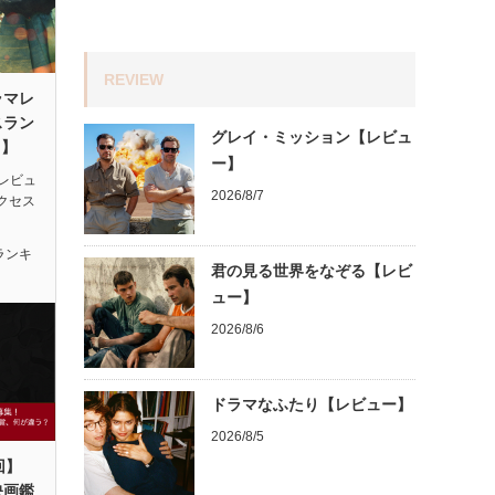
REVIEW
ラマレ
スラン
グレイ・ミッション【レビュ
月】
ー】
レビュ
2026/8/7
アクセス
ランキ
君の見る世界をなぞる【レビ
ュー】
2026/8/6
ドラマなふたり【レビュー】
2026/8/5
回】
映画鑑