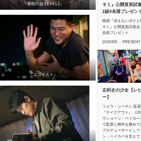
『孤狼の血 LEVEL2』
キミ』公開直前
2組4名様プレゼン
映画『冴えないボクと
キミ』公開直前試食会
名様プレゼント
2026/8/5
PRESENT
『エゴイスト』
左利きの少女【レ
ー】
ツォウ・シーチン 監
『テイクアウト』（20
でショーン・ベイカー
で監督と脚本を務めて
プロデューサーとして
ン・ベイカーを支えて