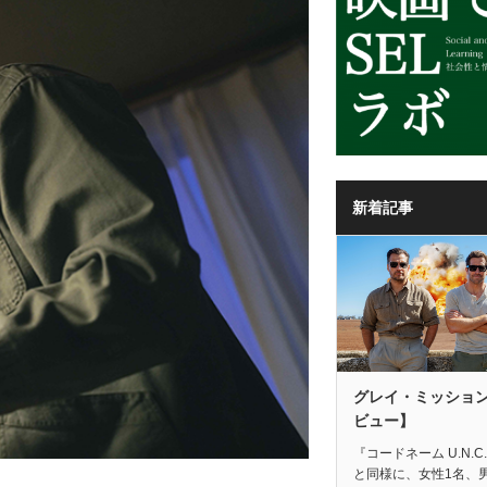
新着記事
グレイ・ミッショ
ビュー】
『コードネーム U.N.C.
と同様に、女性1名、