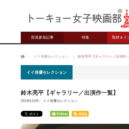
部員参加記事
特集
取材＆イ
ホーム
イイ俳優セレクション
鈴木亮平【ギャラリー／出演作
イイ俳優セレクション
鈴木亮平【ギャラリー／出演作一覧】
2019/11/29
イイ俳優セレクション
RSS