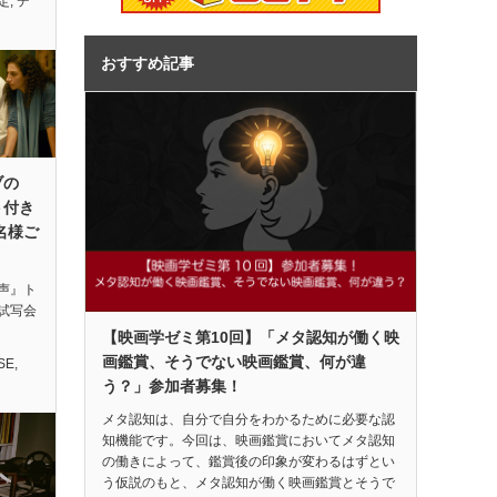
定
,
デ
おすすめ記事
ブの
ト付き
名様ご
声』ト
試写会
【映画学ゼミ第10回】「メタ認知が働く映
画鑑賞、そうでない映画鑑賞、何が違
SE
,
う？」参加者募集！
メタ認知は、自分で自分をわかるために必要な認
知機能です。今回は、映画鑑賞においてメタ認知
の働きによって、鑑賞後の印象が変わるはずとい
う仮説のもと、メタ認知が働く映画鑑賞とそうで