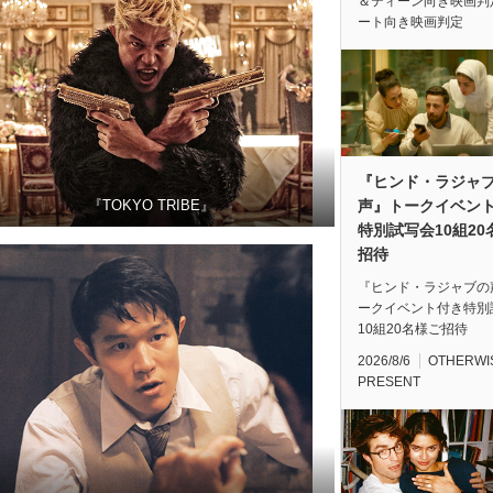
＆ティーン向き映画判
ート向き映画判定
『ヒンド・ラジャ
声』トークイベン
『TOKYO TRIBE』
特別試写会10組20
招待
『ヒンド・ラジャブの
ークイベント付き特別
10組20名様ご招待
2026/8/6
OTHERWI
PRESENT