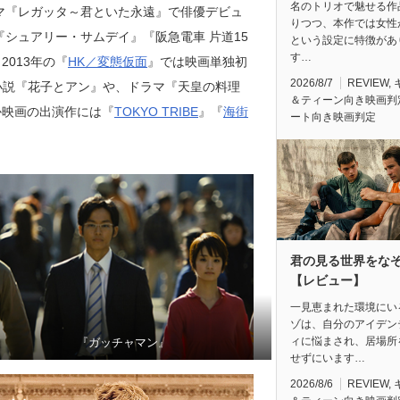
名のトリオで魅せる作
ドラマ『レガッタ～君といた永遠』で俳優デビュ
りつつ、本作では女性
『シュアリー・サムデイ』『阪急電車 片道15
という設定に特徴があ
す…
013年の『
HK／変態仮面
』では映画単独初
2026/8/7
REVIEW
,
小説『花子とアン』や、ドラマ『天皇の料理
＆ティーン向き映画判
か映画の出演作には『
TOKYO TRIBE
』『
海街
ート向き映画判定
君の見る世界をな
【レビュー】
一見恵まれた環境にい
ゾは、自分のアイデン
ィに悩まされ、居場所
『ガッチャマン』
せずにいます…
2026/8/6
REVIEW
,