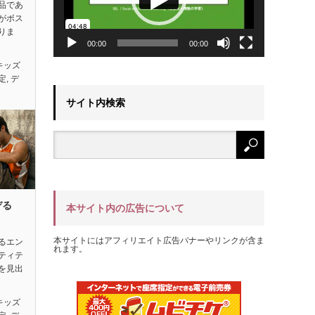
品であ
がボス
りま
00:00
00:00
キッズ
定
,
デ
サイト内検索
ぞる
本サイト内の広告について
本サイトにはアフィリエイト広告バナーやリンクが含ま
るエン
れます。
ティテ
を見出
キッズ