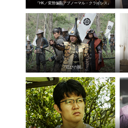
『HK／変態仮面アブノーマル・クライシス』
『忍びの国』