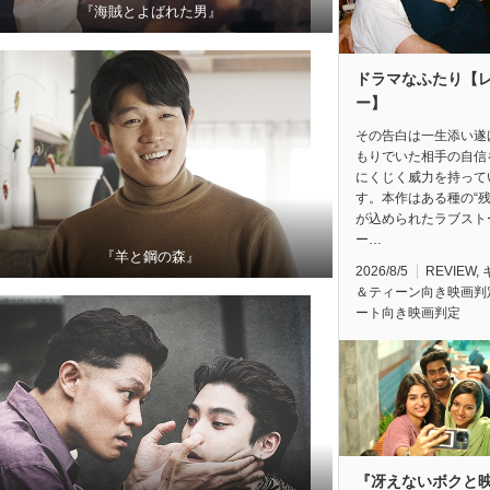
『海賊とよばれた男』
ドラマなふたり【
ー】
その告白は一生添い遂
もりでいた相手の自信
にくじく威力を持って
す。本作はある種の“残
が込められたラブスト
ー…
『羊と鋼の森』
2026/8/5
REVIEW
,
＆ティーン向き映画判
ート向き映画判定
『冴えないボクと