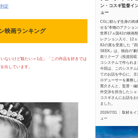
ン・コスギ監督イ
画判定
ュー
CGに頼らず生身の肉
せる“本物のアクション
ン映画ランキング
世界17ヵ国42の映画
レクション入り、12
82の賞を受賞した『四
SEEK』は、独自の“
前リクープ（投資回収
ていないけど観たい＝1点」「この作品を好きでは
コシステムで作られま
グを出しています。
今回は、このシステム
てのお話を中心に、主
ロデューサーを兼務し
寛介さんと、監督・編
外交渉を担当したシェ
コスギさんにお話をお
ました。
2026/7/31
取材＆イ
ュー