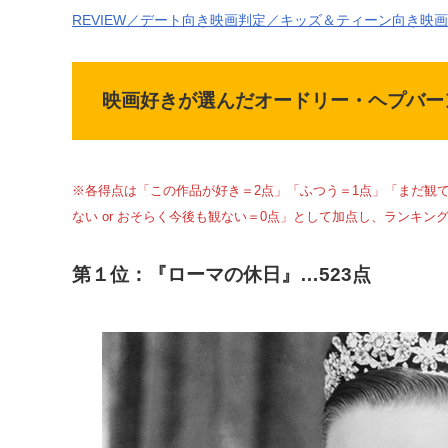
REVIEW／デート向き映画判定／キッズ＆ティーン向き映
映画好きが選んだオードリー・ヘプバー
※各得点は「この作品が好き＝2点」「ふつう＝1点」「まだ観
ない or おそらく今後も観ない＝0点」として加点し、ランキン
第１位：『ローマの休日』…523点