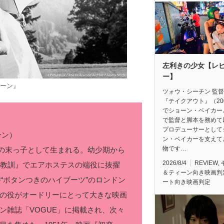
左利きの少女【レ
ー】
ーン』
ツォウ・シーチン 監
『テイクアウト』（20
でショーン・ベイカー
で監督と脚本を務めて
プロデューサーとして
ーン）
ン・ベイカーを支えて
物です…
兄妹の末っ子として生まれる。幼少期から
2026/8/4
REVIEW
,
の教訓』でエアホステスの端役に抜擢
＆ティーン向き映画判
ル“ボタンつきのハイブーツ”のロンドン
ート向き映画判定
の役がオードリーにとって大きな映画
ン雑誌「VOGUE」に掲載され、次々