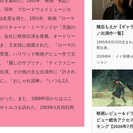
を集めた。1951年、映画『初恋』
。同年、ブロードウェイミュージカ
知名度を得た。1951年、映画『ローマ
穂志もえか【ギャ
のリチャード・ミーランドが『天国の
／出演作一覧】
、会社に映画出演を推薦。オードリー
1995年8月23日生ま
き、王女役に抜擢された。『ローマの
県出身。
受賞。ハリウッド映画デビュー作で主
2026/8/4
イイ俳優
ション
、『麗しのサブリナ』『ティファニー
出演。その他の主な出演作に『許され
に』『おしゃれ泥棒』『いつも2人
かった。また、1988年頃からはユニ
トルコを訪れた。1993年1月20日死
映画レビュー＆ド
ビュー総合アクセ
キング【2026年7