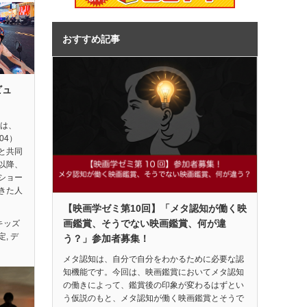
おすすめ記事
ビュ
督は、
04）
と共同
以降、
ショー
きた人
【映画学ゼミ第10回】「メタ認知が働く映
画鑑賞、そうでない映画鑑賞、何が違
キッズ
定
,
デ
う？」参加者募集！
メタ認知は、自分で自分をわかるために必要な認
知機能です。今回は、映画鑑賞においてメタ認知
の働きによって、鑑賞後の印象が変わるはずとい
う仮説のもと、メタ認知が働く映画鑑賞とそうで