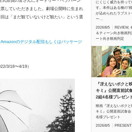
、正式部員の皆さんにオードリー・ヘプバーン
にくじく威力を持って
す。本作はある種の“残
投票していただきました。劇場公開時に生まれ
が込められたラブスト
今回は「まだ観ていないけど観たい」という選
ー…
2026/8/5
REVIEW
,
＆ティーン向き映画判
ート向き映画判定
mazonのデジタル配信もしくはパッケージ
3/18〜4/19）
『冴えないボクと
キミ』公開直前
2組4名様プレゼン
映画『冴えないボクと
キミ』公開直前試食会
名様プレゼント
2026/8/5
PRESENT