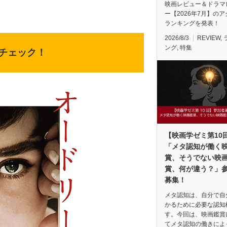
映画レビュー＆ドラマ
ー【2026年7月】の
ランキングを発表！
2026/8/3
REVIEW
,
ング
,
特集
チェック！
【映画学ゼミ第10
「メタ認知が働く
賞、そうでない映
賞、何が違う？」
募集！
メタ認知は、自分で自
かるために必要な認知
す。今回は、映画鑑賞
てメタ認知の働きによ