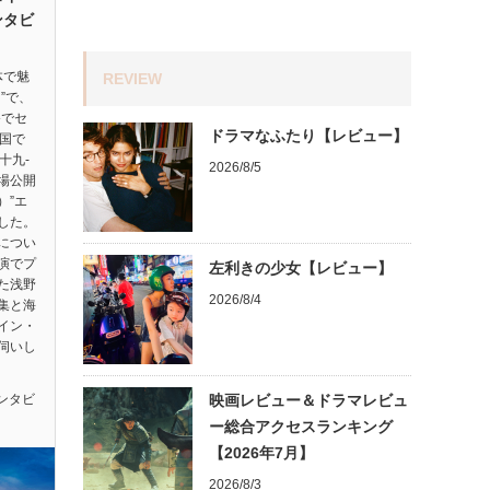
ンタビ
体で魅
REVIEW
”で、
祭でセ
ドラマなふたり【レビュー】
ヵ国で
十九-
2026/8/5
劇場公開
）”エ
した。
につい
演でプ
左利きの少女【レビュー】
た浅野
2026/8/4
集と海
イン・
伺いし
ンタビ
映画レビュー＆ドラマレビュ
ー総合アクセスランキング
【2026年7月】
2026/8/3