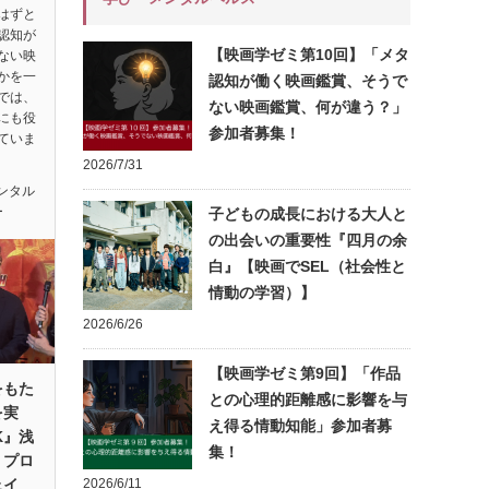
はずと
認知が
【映画学ゼミ第10回】「メタ
ない映
かを一
認知が働く映画鑑賞、そうで
では、
ない映画鑑賞、何が違う？」
にも役
参加者募集！
ていま
2026/7/31
ンタル
ー
子どもの成長における大人と
の出会いの重要性『四月の余
白』【映画でSEL（社会性と
情動の学習）】
2026/6/26
【映画学ゼミ第9回】「作品
をもた
との心理的距離感に影響を与
を実
え得る情動知能」参加者募
K』浅
集！
・プロ
ェイ
2026/6/11