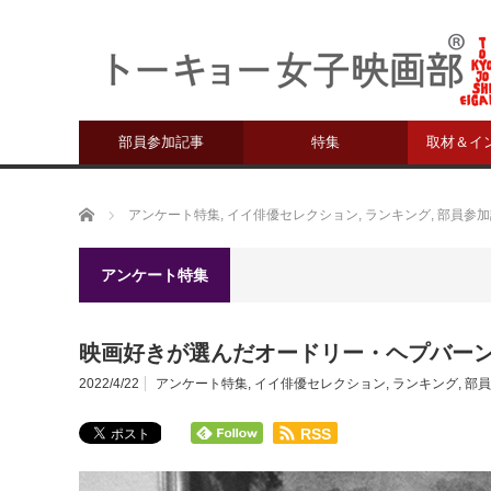
部員参加記事
特集
取材＆イ
ホーム
アンケート特集
,
イイ俳優セレクション
,
ランキング
,
部員参加
アンケート特集
映画好きが選んだオードリー・ヘプバー
2022/4/22
アンケート特集
,
イイ俳優セレクション
,
ランキング
,
部員
RSS