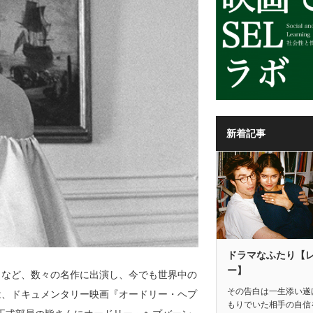
新着記事
ドラマなふたり【
ー】
』など、数々の名作に出演し、今でも世界中の
その告白は一生添い遂
は、ドキュメンタリー映画『オードリー・ヘプ
もりでいた相手の自信