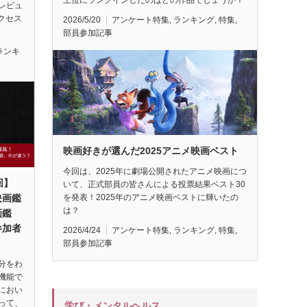
レビュ
アクセス
2026/5/20
アンケート特集
,
ランキング
,
特集
,
部員参加記事
ランキ
映画好きが選んだ2025アニメ映画ベスト
今回は、2025年に劇場公開されたアニメ映画につ
回】
いて、正式部員の皆さんによる投票結果ベスト30
映画鑑
を発表！2025年のアニメ映画ベストに輝いたの
は？
画鑑
参加者
2026/4/24
アンケート特集
,
ランキング
,
特集
,
部員参加記事
分をわ
機能で
におい
って、
学び・メンタルヘルス