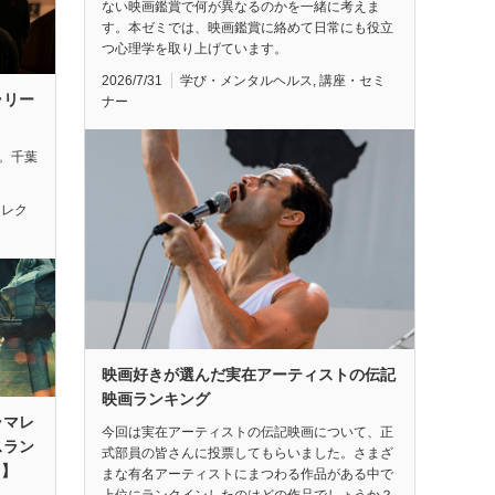
ない映画鑑賞で何が異なるのかを一緒に考えま
す。本ゼミでは、映画鑑賞に絡めて日常にも役立
つ心理学を取り上げています。
2026/7/31
学び・メンタルヘルス
,
講座・セミ
ラリー
ナー
れ。千葉
セレク
映画好きが選んだ実在アーティストの伝記
映画ランキング
ラマレ
今回は実在アーティストの伝記映画について、正
スラン
式部員の皆さんに投票してもらいました。さまざ
月】
まな有名アーティストにまつわる作品がある中で
上位にランクインしたのはどの作品でしょうか？