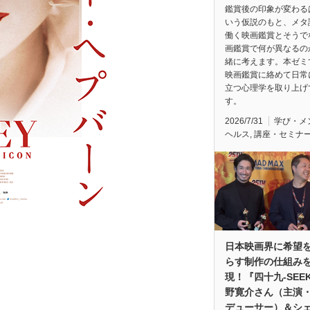
鑑賞後の印象が変わる
いう仮説のもと、メタ
働く映画鑑賞とそうで
画鑑賞で何が異なるの
緒に考えます。本ゼミ
映画鑑賞に絡めて日常
立つ心理学を取り上げ
す。
2026/7/31
学び・メ
ヘルス
,
講座・セミナ
日本映画界に希望
らす制作の仕組み
現！『四十九-SEE
野寛介さん（主演
デューサー）＆シ