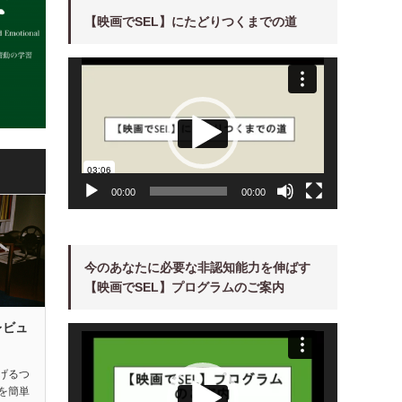
【映画でSEL】にたどりつくまでの道
動
画
プ
レ
ー
ヤ
ー
00:00
00:00
今のあなたに必要な非認知能力を伸ばす
【映画でSEL】プログラムのご案内
レビュ
動
画
プ
レ
ー
げるつ
ヤ
を簡単
ー