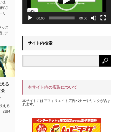
いま
酷”さ
ーリ
00:00
00:00
キッズ
定
,
デ
サイト内検索
映える
本サイト内の広告について
試食会
ト
本サイトにはアフィリエイト広告バナーやリンクが含ま
れます。
映える
 2組4