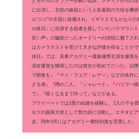
とモデルのオファーが舞い込み、メディアからの注目
に出演し、主役の妹役という人生最初の大役を獲得
ル“ジジ”の主役に抜擢され、イギリスでもかなりの
の休日』に出演する役者を探していたパラマウント
笑い声』の脇役だったオードリーの演技に魅了され
はカメラテストを受けて大きな評価を得ることがで
休日』では、見事アカデミー賞最優秀主演女優賞を
演女優賞を獲得したのは彼女が初めてだった。以降
で朝食を』『マイ・フェア・レディ』などの名作に
ざる者』『噂の二人』『シャレード』『パリで一緒
で』『暗くなるまで待って』などがある。
プライベートでは2度の結婚を経験し、2人の子を授
セフの親善大使として勢力的に活動し、エチオピアや
去。同年3月にはアカデミー賞特別賞を受賞した。