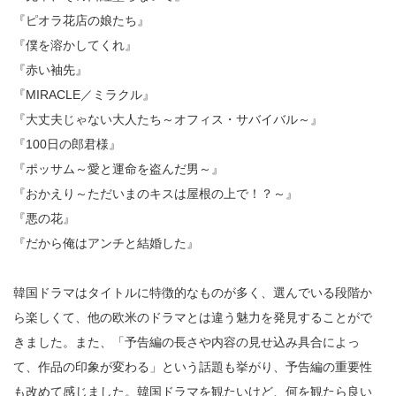
『ピオラ花店の娘たち』
『僕を溶かしてくれ』
『赤い袖先』
『MIRACLE／ミラクル』
『大丈夫じゃない大人たち～オフィス・サバイバル～』
『100日の郎君様』
『ポッサム～愛と運命を盗んだ男～』
『おかえり～ただいまのキスは屋根の上で！？～』
『悪の花』
『だから俺はアンチと結婚した』
韓国ドラマはタイトルに特徴的なものが多く、選んでいる段階か
ら楽しくて、他の欧米のドラマとは違う魅力を発見することがで
きました。また、「予告編の長さや内容の見せ込み具合によっ
て、作品の印象が変わる」という話題も挙がり、予告編の重要性
も改めて感じました。韓国ドラマを観たいけど、何を観たら良い