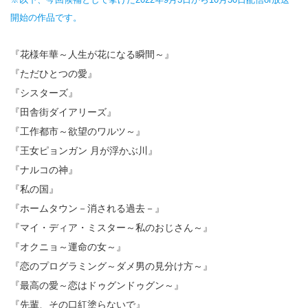
開始の作品です。
『花様年華～人生が花になる瞬間～』
『ただひとつの愛』
『シスターズ』
『田舎街ダイアリーズ』
『工作都市～欲望のワルツ～』
『王女ピョンガン 月が浮かぶ川』
『ナルコの神』
『私の国』
『ホームタウン－消される過去－』
『マイ・ディア・ミスター～私のおじさん～』
『オクニョ～運命の女～』
『恋のプログラミング～ダメ男の見分け方～』
『最高の愛～恋はドゥグンドゥグン～』
『先輩、その口紅塗らないで』