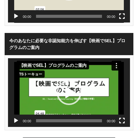
00:00
00:00
今のあなたに必要な非認知能力を伸ばす【映画でSEL】プロ
グラムのご案内
動
画
プ
レ
ー
ヤ
ー
00:00
00:00