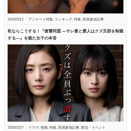
2026/3/12
アンケート特集
,
ランキング
,
特集
,
部員参加記事
私ならこうする！『復讐同盟 —サレ妻と愛人はクズ旦那を制裁
する—』を観た女子の本音
2026/2/27
ドラマ
,
投稿
,
特集
,
部員参加記事
,
部活・イベント