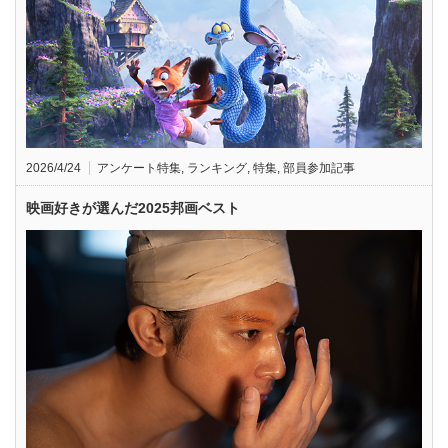
2026/4/24
アンケート特集
,
ランキング
,
特集
,
部員参加記事
映画好きが選んだ2025邦画ベスト