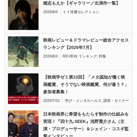
穂志もえか【ギャラリー／出演作一覧】
2026/8/4
イイ俳優セレクション
映画レビュー＆ドラマレビュー総合アクセス
ランキング【2026年7月】
2026/8/3
REVIEW
,
ランキング
,
特集
【映画学ゼミ第10回】「メタ認知が働く映
画鑑賞、そうでない映画鑑賞、何が違う？」
参加者募集！
2026/7/31
学び・メンタルヘルス
,
講座・セミナー
日本映画界に希望をもたらす制作の仕組みを
実現！『四十九-SEEK』浅野寛介さん（主
演・プロデューサー）＆シェイン・コスギ監
督インタビュー