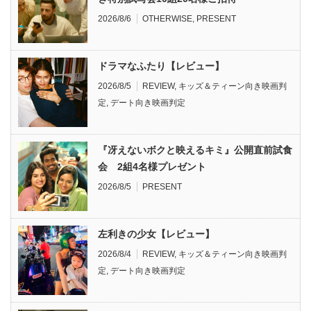
2026/8/6
OTHERWISE
,
PRESENT
ドラマなふたり【レビュー】
2026/8/5
REVIEW
,
キッズ＆ティーン向き映画判
定
,
デート向き映画判定
『冴えないボクと映えるキミ』公開直前試食
会 2組4名様プレゼント
2026/8/5
PRESENT
左利きの少女【レビュー】
2026/8/4
REVIEW
,
キッズ＆ティーン向き映画判
定
,
デート向き映画判定