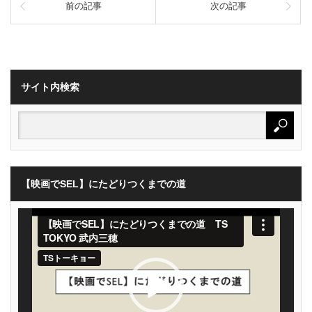
前の記事
次の記事
サイト内検索
【映画でSEL】にたどりつくまでの道
動
画
プ
レ
ー
ヤ
ー