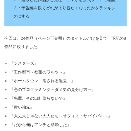
３：予告編を観てどれがより観たくなったかをランキン
グにする
今回は、24作品（ページ下参照）のタイトルだけを見て、下記の8
作品に絞りました。
『シスターズ』
『工作都市～欲望のワルツ～』
『ホームタウン－消される過去－』
『恋のプログラミング～ダメ男の見分け方～』
『先輩、その口紅塗らないで』
『赤い袖先』
『大丈夫じゃない大人たち～オフィス・サバイバル～』
『だから俺はアンチと結婚した』