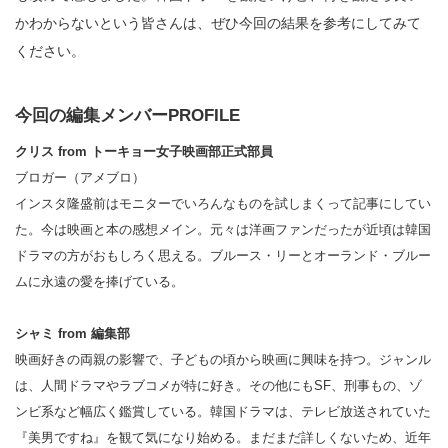
かわからないという皆さんは、ぜひ今回の結果を参考にしてみて
ください。
今回の編集メンバーPROFILE
クリス from トーキョー女子映画部正式部員
ブロガー（アメブロ）
インスタ隆盛前はモニターでいろんなものを試しまくって記事にしてい
た。今は映画と本の感想メイン。元々は洋画ファンだったが近頃は韓国
ドラマの方がおもしろく思える。ブルース・リーとオーランド・ブルー
ムに永遠の愛を捧げている。
シャミ from 編集部
映画好きの両親の影響で、子どもの頃から映画に興味を持つ。ジャンル
は、人間ドラマやラブコメが特に好き。その他にもSF、刑事もの、ゾ
ンビ系など幅広く鑑賞している。韓国ドラマは、テレビ放送されていた
『美男ですね』を観て気になり始める。まだまだ詳しくないため、近年