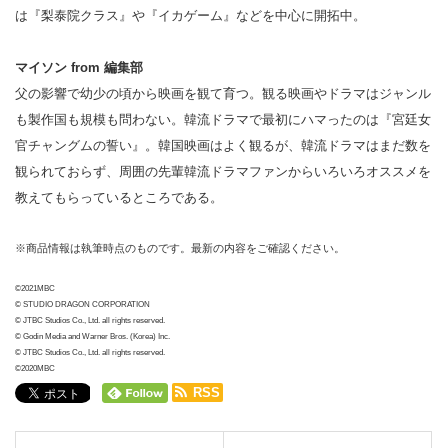
は『梨泰院クラス』や『イカゲーム』などを中心に開拓中。
マイソン from 編集部
父の影響で幼少の頃から映画を観て育つ。観る映画やドラマはジャンル
も製作国も規模も問わない。韓流ドラマで最初にハマったのは『宮廷女
官チャングムの誓い』。韓国映画はよく観るが、韓流ドラマはまだ数を
観られておらず、周囲の先輩韓流ドラマファンからいろいろオススメを
教えてもらっているところである。
※商品情報は執筆時点のものです。最新の内容をご確認ください。
©2021MBC
© STUDIO DRAGON CORPORATION
© JTBC Studios Co., Ltd. all rights reserved.
© Godin Media and Warner Bros. (Korea) Inc.
© JTBC Studios Co., Ltd. all rights reserved.
©2020MBC
RSS