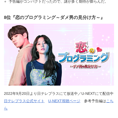
予告編がコンパクトだったので、謎が多く期待が膨らんだ。
8位『恋のプログラミング～ダメ男の見分け方～』
2022年9月20日より日テレプラスにて放送中／U-NEXTにて配信中
日テレプラス公式サイト
U-NEXT視聴ページ
参考予告編は
こち
ら