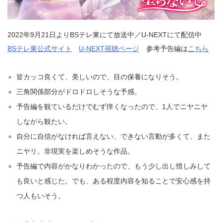
2022年9月21日よりBSテレ東にて放送中／U-NEXTにて配信中
BSテレ東公式サイト
U-NEXT視聴ページ
参考予告編は
こちら
皆カッコ良くて、美しいので、目の保養になりそう。
三角関係部分がドロドロしそうな予感。
予告編を観ているだけでむず痒くなったので、1人でニヤニヤ
しながら観たい。
自分に自信がなければ言えない、できない言動が多くて、また
ニヤリ。非現実を楽しめそうな作品。
予告編で内容がかなりわかったので、もう少し出し惜しみして
も良いと感じた。でも、ある程度内容を知ることで安心感を持
つ人もいそう。