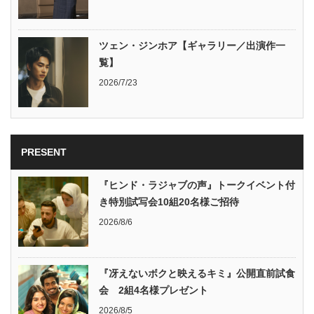
ツェン・ジンホア【ギャラリー／出演作一
覧】
2026/7/23
PRESENT
『ヒンド・ラジャブの声』トークイベント付
き特別試写会10組20名様ご招待
2026/8/6
『冴えないボクと映えるキミ』公開直前試食
会 2組4名様プレゼント
2026/8/5