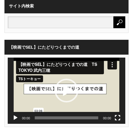
サイト内検索
【映画でSEL】にたどりつくまでの道
動
画
プ
レ
ー
ヤ
ー
00:00
00:00