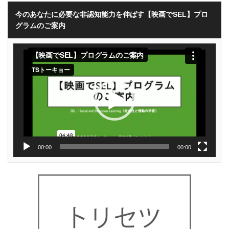
今のあなたに必要な非認知能力を伸ばす【映画でSEL】プロ
グラムのご案内
動
画
プ
レ
ー
ヤ
ー
00:00
00:00