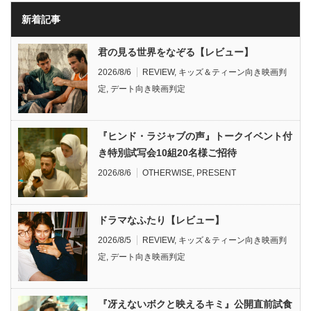
新着記事
君の見る世界をなぞる【レビュー】
2026/8/6
REVIEW
,
キッズ＆ティーン向き映画判
定
,
デート向き映画判定
『ヒンド・ラジャブの声』トークイベント付
き特別試写会10組20名様ご招待
2026/8/6
OTHERWISE
,
PRESENT
ドラマなふたり【レビュー】
2026/8/5
REVIEW
,
キッズ＆ティーン向き映画判
定
,
デート向き映画判定
『冴えないボクと映えるキミ』公開直前試食