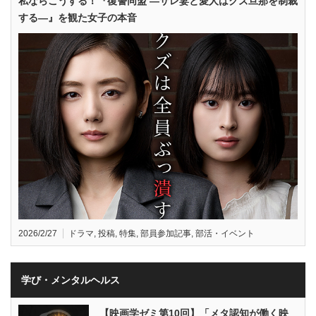
私ならこうする！『復讐同盟 —サレ妻と愛人はクズ旦那を制裁
する—』を観た女子の本音
2026/2/27
ドラマ
,
投稿
,
特集
,
部員参加記事
,
部活・イベント
学び・メンタルヘルス
【映画学ゼミ第10回】「メタ認知が働く映