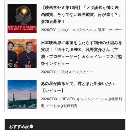
【映画学ゼミ第10回】「メタ認知が働く映
画鑑賞、そうでない映画鑑賞、何が違う？」
参加者募集！
2026/7/31
学び・メンタルヘルス
,
講座・セミナー
日本映画界に希望をもたらす制作の仕組みを
実現！『四十九-SEEK』浅野寛介さん（主
演・プロデューサー）＆シェイン・コスギ監
督インタビュー
2026/7/31
取材＆インタビュー
あの星が降る丘で、君とまた出会いたい。
【レビュー】
2026/7/30
REVIEW
,
キッズ＆ティーン向き映画判
定
,
デート向き映画判定
おすすめ記事