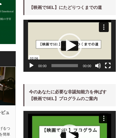
【映画でSEL】にたどりつくまでの道
動
画
プ
レ
ー
ヤ
ー
00:00
00:00
今のあなたに必要な非認知能力を伸ばす
【映画でSEL】プログラムのご案内
レビュ
動
画
プ
レ
ー
げるつ
ヤ
を簡単
ー