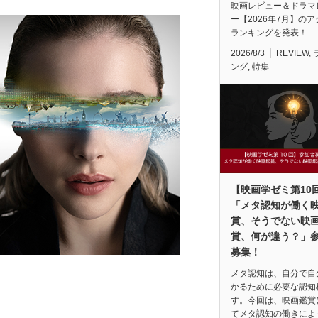
映画レビュー＆ドラマ
ー【2026年7月】の
ランキングを発表！
2026/8/3
REVIEW
,
ング
,
特集
【映画学ゼミ第10
「メタ認知が働く
賞、そうでない映
賞、何が違う？」
募集！
メタ認知は、自分で自
かるために必要な認知
す。今回は、映画鑑賞
てメタ認知の働きによ