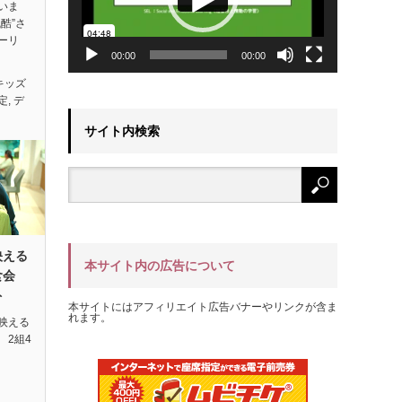
いま
酷”さ
ーリ
00:00
00:00
キッズ
定
,
デ
サイト内検索
映える
本サイト内の広告について
試食会
ト
本サイトにはアフィリエイト広告バナーやリンクが含ま
れます。
映える
 2組4