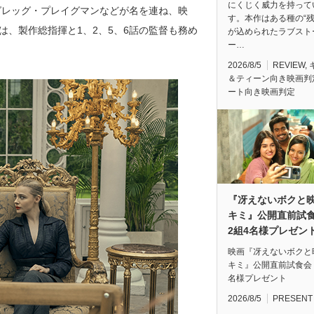
にくじく威力を持って
グレッグ・プレイグマンなどが名を連ね、映
す。本作はある種の“残
は、製作総指揮と1、2、5、6話の監督も務め
が込められたラブスト
ー…
2026/8/5
REVIEW
,
＆ティーン向き映画判
ート向き映画判定
『冴えないボクと
キミ』公開直前
2組4名様プレゼン
映画『冴えないボクと
キミ』公開直前試食会
名様プレゼント
2026/8/5
PRESENT