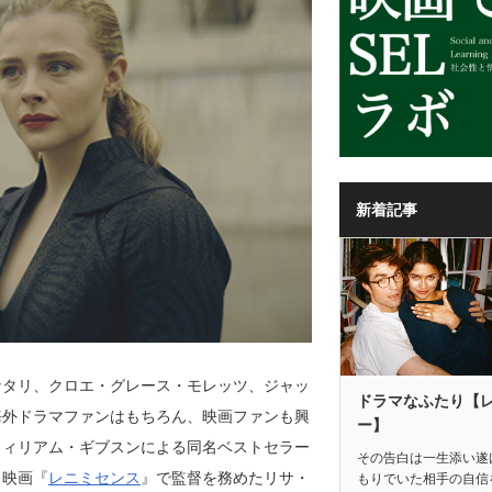
新着記事
ナタリ、クロエ・グレース・モレッツ、ジャッ
ドラマなふたり【
海外ドラマファンはもちろん、映画ファンも興
ー】
ウィリアム・ギブスンによる同名ベストセラー
その告白は一生添い遂
、映画『
レニミセンス
』で監督を務めたリサ・
もりでいた相手の自信