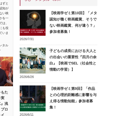
はずと
認知が
【映画学ゼミ第10回】「メタ
ない映
かを一
認知が働く映画鑑賞、そうで
では、
ない映画鑑賞、何が違う？」
にも役
参加者募集！
ていま
2026/7/31
ンタル
ー
子どもの成長における大人と
の出会いの重要性『四月の余
白』【映画でSEL（社会性と
情動の学習）】
2026/6/26
【映画学ゼミ第9回】「作品
をもた
との心理的距離感に影響を与
を実
え得る情動知能」参加者募
K』浅
集！
・プロ
ェイ
2026/6/11