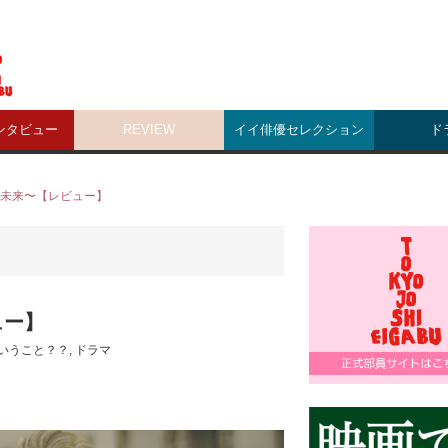
ンタビュー
REVIEW
イイ俳優セレクション
ド
未来〜【レビュー】
ュー】
いうこと？？
,
ドラマ