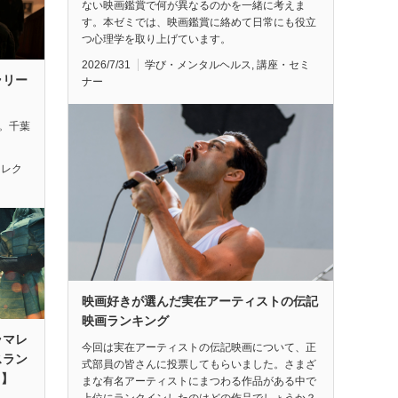
ない映画鑑賞で何が異なるのかを一緒に考えま
す。本ゼミでは、映画鑑賞に絡めて日常にも役立
つ心理学を取り上げています。
2026/7/31
学び・メンタルヘルス
,
講座・セミ
ラリー
ナー
れ。千葉
セレク
映画好きが選んだ実在アーティストの伝記
映画ランキング
ラマレ
今回は実在アーティストの伝記映画について、正
スラン
式部員の皆さんに投票してもらいました。さまざ
月】
まな有名アーティストにまつわる作品がある中で
上位にランクインしたのはどの作品でしょうか？