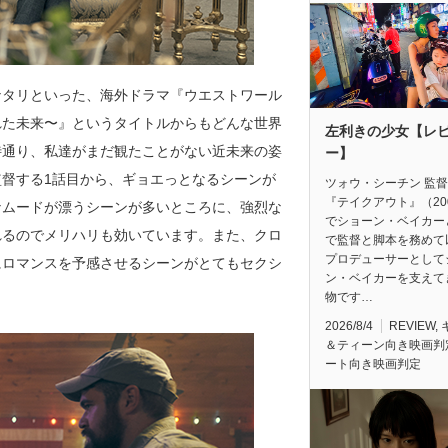
ナタリといった、海外ドラマ『ウエストワール
れた未来〜』というタイトルからもどんな世界
左利きの少女【レ
待通り、私達がまだ観たことがない近未来の姿
ー】
督する1話目から、ギョエっとなるシーンが
ツォウ・シーチン 監
『テイクアウト』（20
なムードが漂うシーンが多いところに、強烈な
でショーン・ベイカー
れるのでメリハリも効いています。また、クロ
で監督と脚本を務めて
プロデューサーとして
にロマンスを予感させるシーンがとてもセクシ
ン・ベイカーを支えて
物です…
2026/8/4
REVIEW
,
＆ティーン向き映画判
ート向き映画判定