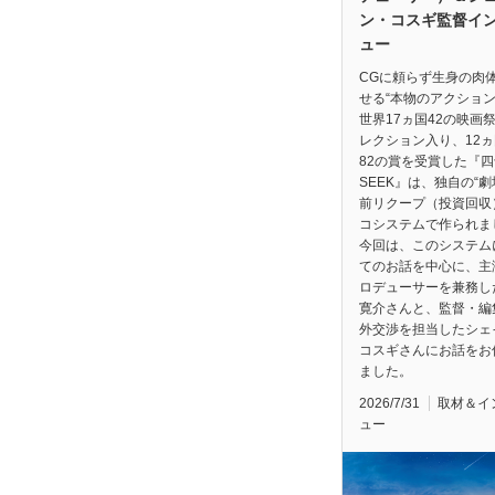
ン・コスギ監督イ
ュー
CGに頼らず生身の肉
せる“本物のアクション
世界17ヵ国42の映画
レクション入り、12
82の賞を受賞した『四
SEEK』は、独自の“
前リクープ（投資回収
コシステムで作られま
今回は、このシステム
てのお話を中心に、主
ロデューサーを兼務し
寛介さんと、監督・編
外交渉を担当したシェ
コスギさんにお話をお
ました。
2026/7/31
取材＆イ
ュー