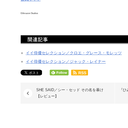
©Amazon Studios
イイ俳優セレクション／クロエ・グレース・モレッツ
イイ俳優セレクション／ジャック・レイナー
RSS
SHE SAID／シー・セッド その名を暴け
『ひ
【レビュー】