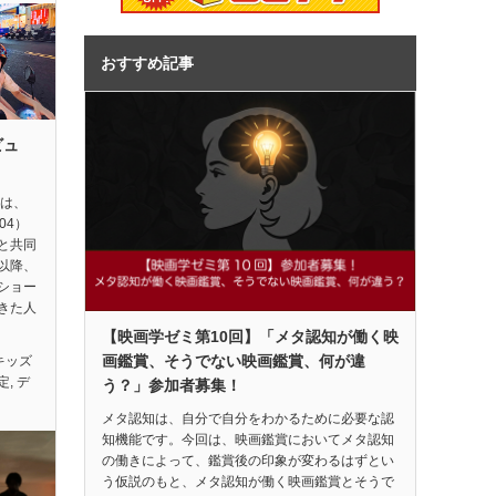
おすすめ記事
ビュ
督は、
04）
と共同
以降、
ショー
きた人
【映画学ゼミ第10回】「メタ認知が働く映
画鑑賞、そうでない映画鑑賞、何が違
キッズ
定
,
デ
う？」参加者募集！
メタ認知は、自分で自分をわかるために必要な認
知機能です。今回は、映画鑑賞においてメタ認知
の働きによって、鑑賞後の印象が変わるはずとい
う仮説のもと、メタ認知が働く映画鑑賞とそうで