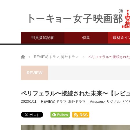
部員参加記事
特集
取材＆イ
ホーム
REVIEW
,
ドラマ
,
海外ドラマ
ペリフェラル〜接続された
REVIEW
ペリフェラル〜接続された未来〜【レビ
2023/1/11
REVIEW
,
ドラマ
,
海外ドラマ
Amazonオリジナル
,
どう
RSS