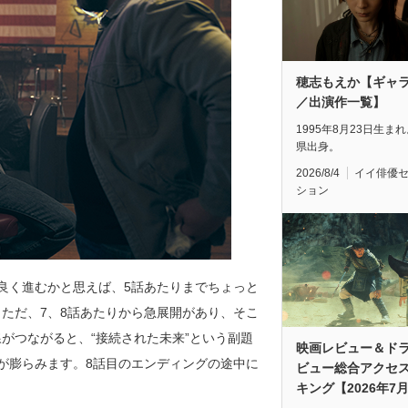
穂志もえか【ギャ
／出演作一覧】
1995年8月23日生ま
県出身。
2026/8/4
イイ俳優
ション
良く進むかと思えば、5話あたりまでちょっと
ただ、7、8話あたりから急展開があり、そこ
がつながると、“接続された未来”という副題
映画レビュー＆ド
が膨らみます。8話目のエンディングの途中に
ビュー総合アクセ
キング【2026年7