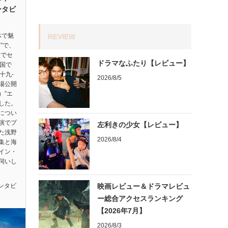
ンタビ
体で魅
REVIEW
”で、
祭でセ
ドラマなふたり【レビュー】
ヵ国で
十九-
2026/8/5
劇場公開
）”エ
した。
につい
演でプ
左利きの少女【レビュー】
た浅野
2026/8/4
集と海
イン・
伺いし
ンタビ
映画レビュー＆ドラマレビュ
ー総合アクセスランキング
【2026年7月】
2026/8/3