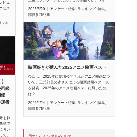
レビュ
アクセス
2026/5/20
アンケート特集
,
ランキング
,
特集
,
部員参加記事
ランキ
映画好きが選んだ2025アニメ映画ベスト
今回は、2025年に劇場公開されたアニメ映画につ
回】
いて、正式部員の皆さんによる投票結果ベスト30
映画鑑
を発表！2025年のアニメ映画ベストに輝いたの
は？
画鑑
参加者
2026/4/24
アンケート特集
,
ランキング
,
特集
,
部員参加記事
分をわ
機能で
におい
って、
学び・メンタルヘルス