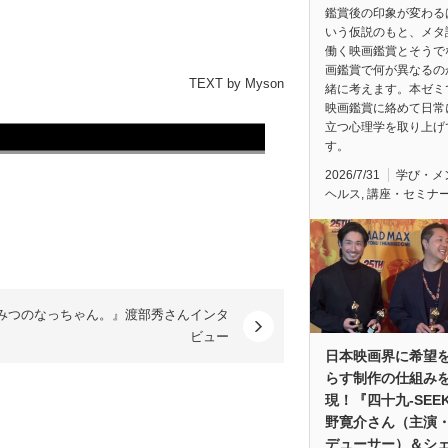
鑑賞後の印象が変わる
いう仮説のもと、メタ
働く映画鑑賞とそうで
画鑑賞で何が異なるの
TEXT by Myson
緒に考えます。本ゼミ
映画鑑賞に絡めて日常
立つ心理学を取り上げ
す。
2026/7/31
学び・メ
ヘルス
,
講座・セミナ
みつのなっちゃん。』渡部秀さんインタ
ビュー
日本映画界に希望
らす制作の仕組み
現！『四十九-SEE
野寛介さん（主演
デューサー）＆シ