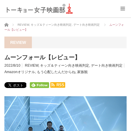
ホーム
REVIEW
,
キッズ＆ティーン向き映画判定
,
デート向き映画判定
ムーンフォ
ール【レビュー】
REVIEW
ムーンフォール【レビュー】
2022/8/10
REVIEW
,
キッズ＆ティーン向き映画判定
,
デート向き映画判定
Amazonオリジナル
,
もう心配したんだからね
,
家族観
RSS