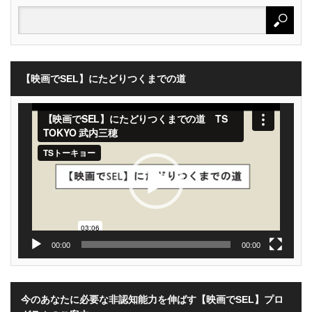
【映画でSEL】にたどりつくまでの道
動
画
プ
レ
ー
ヤ
ー
00:00
00:00
今のあなたに必要な非認知能力を伸ばす【映画でSEL】プロ