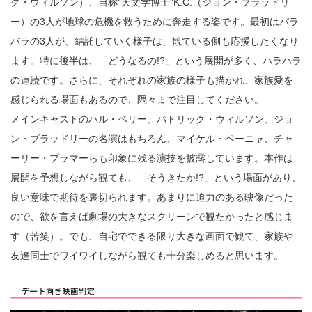
ク・ウィルソン）、自称“天文学博士”K.C.（ジョン・ブラッドリ
ー）の3人が地球の危機を救うために奔走する姿です。最初はバラ
バラの3人が、結託していく様子は、観ている側も応援したくなり
ます。特に後半は、「どうなるの!?」という展開が多く、ハラハラ
の連続です。さらに、それぞれの家族の様子も描かれ、家族愛を
感じられる場面もあるので、隅々まで注目してください。
メインキャストのハル・ベリー、パトリック・ウィルソン、ジョ
ン・ブラッドリーの名演はもちろん、マイケル・ペーニャ、チャ
ーリー・プラマーらも印象に残る演技を披露しています。本作は
展開を予想しながら観ても、「そうきたか!?」という場面があり、
良い意味で期待を裏切られます。あまりに迫力のある映像だった
ので、欲を言えば劇場の大きなスクリーンで観たかったと感じま
す（苦笑）。でも、自宅でできる限り大きな画面で観て、家族や
友達同士でワイワイしながら観ても十分楽しめると思います。