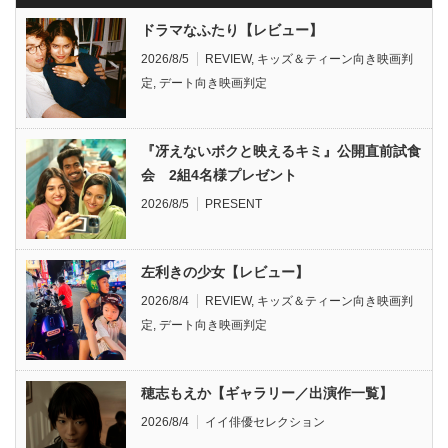
ドラマなふたり【レビュー】
2026/8/5
REVIEW
,
キッズ＆ティーン向き映画判
定
,
デート向き映画判定
『冴えないボクと映えるキミ』公開直前試食
会 2組4名様プレゼント
2026/8/5
PRESENT
左利きの少女【レビュー】
2026/8/4
REVIEW
,
キッズ＆ティーン向き映画判
定
,
デート向き映画判定
穂志もえか【ギャラリー／出演作一覧】
2026/8/4
イイ俳優セレクション