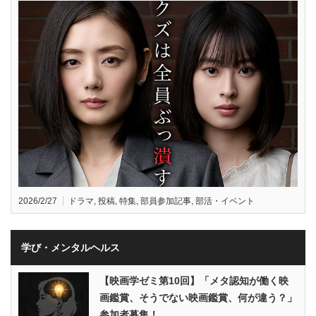
2026/2/27
ドラマ
,
投稿
,
特集
,
部員参加記事
,
部活・イベント
学び・メンタルヘルス
【映画学ゼミ第10回】「メタ認知が働く映
画鑑賞、そうでない映画鑑賞、何が違う？」
参加者募集！