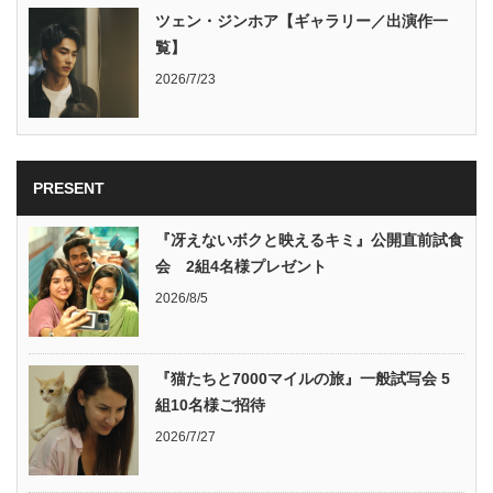
ツェン・ジンホア【ギャラリー／出演作一
覧】
2026/7/23
PRESENT
『冴えないボクと映えるキミ』公開直前試食
会 2組4名様プレゼント
2026/8/5
『猫たちと7000マイルの旅』一般試写会 5
組10名様ご招待
2026/7/27