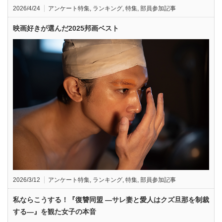
2026/4/24
アンケート特集
,
ランキング
,
特集
,
部員参加記事
映画好きが選んだ2025邦画ベスト
2026/3/12
アンケート特集
,
ランキング
,
特集
,
部員参加記事
私ならこうする！『復讐同盟 —サレ妻と愛人はクズ旦那を制裁
する—』を観た女子の本音