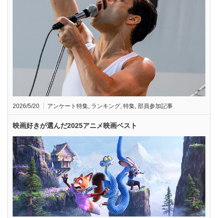
2026/5/20
アンケート特集
,
ランキング
,
特集
,
部員参加記事
映画好きが選んだ2025アニメ映画ベスト