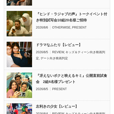
『ヒンド・ラジャブの声』トークイベント付
き特別試写会10組20名様ご招待
2026/8/6
OTHERWISE
,
PRESENT
ドラマなふたり【レビュー】
2026/8/5
REVIEW
,
キッズ＆ティーン向き映画判
定
,
デート向き映画判定
『冴えないボクと映えるキミ』公開直前試食
会 2組4名様プレゼント
2026/8/5
PRESENT
左利きの少女【レビュー】
2026/8/4
REVIEW
,
キッズ＆ティーン向き映画判