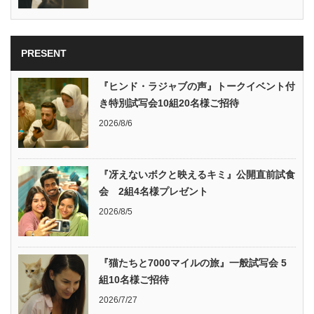
PRESENT
『ヒンド・ラジャブの声』トークイベント付
き特別試写会10組20名様ご招待
2026/8/6
『冴えないボクと映えるキミ』公開直前試食
会 2組4名様プレゼント
2026/8/5
『猫たちと7000マイルの旅』一般試写会 5
組10名様ご招待
2026/7/27