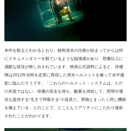
本作を観るとわかるとおり、飽和潜水の任務が始まってからは特
にドキュメンタリーを観ているような臨場感があり、想像以上に
過酷な状況が映し出されています。映画公式資料によると、俳優
陣は2012年当時を忠実に再現した潜水ヘルメットを被って水中撮
影に臨んだそうです。「これらのヘルメット・システムは、ただ
の衣装ではない。俳優の安全を保ち、酸素を供給して、照明や通
信も提供する“生きて呼吸する”小道具だ。実物とまったく同じ機能
を備えている」とのことで、とことんリアリティにこだわり撮影
されたことがわかります。