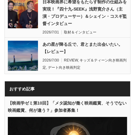
日本映画界に希望をもたらす制作の仕組みを
実現！『四十九-SEEK』浅野寛介さん（主
演・プロデューサー）＆シェイン・コスギ監
督インタビュー
2026/7/31
取材＆インタビュー
あの星が降る丘で、君とまた出会いたい。
【レビュー】
2026/7/30
REVIEW
,
キッズ＆ティーン向き映画判
定
,
デート向き映画判定
おすすめ記事
【映画学ゼミ第10回】「メタ認知が働く映画鑑賞、そうでない
映画鑑賞、何が違う？」参加者募集！