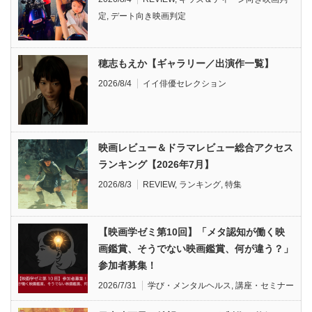
定
,
デート向き映画判定
穂志もえか【ギャラリー／出演作一覧】
2026/8/4
イイ俳優セレクション
映画レビュー＆ドラマレビュー総合アクセス
ランキング【2026年7月】
2026/8/3
REVIEW
,
ランキング
,
特集
【映画学ゼミ第10回】「メタ認知が働く映
画鑑賞、そうでない映画鑑賞、何が違う？」
参加者募集！
2026/7/31
学び・メンタルヘルス
,
講座・セミナー