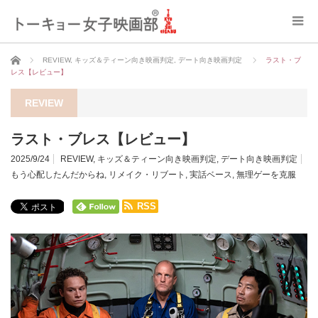
ホーム
REVIEW
,
キッズ＆ティーン向き映画判定
,
デート向き映画判定
ラスト・ブ
レス【レビュー】
REVIEW
ラスト・ブレス【レビュー】
2025/9/24
REVIEW
,
キッズ＆ティーン向き映画判定
,
デート向き映画判定
もう心配したんだからね
,
リメイク・リブート
,
実話ベース
,
無理ゲーを克服
RSS