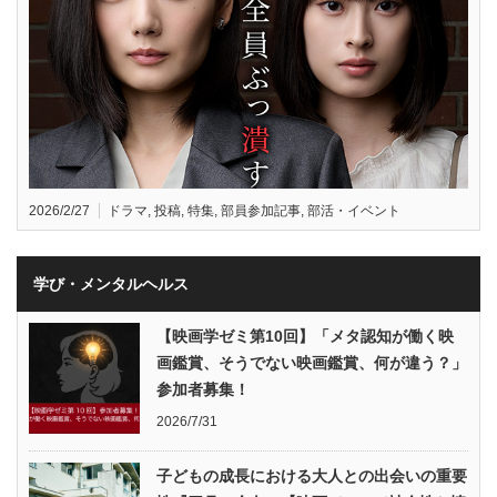
2026/2/27
ドラマ
,
投稿
,
特集
,
部員参加記事
,
部活・イベント
学び・メンタルヘルス
【映画学ゼミ第10回】「メタ認知が働く映
画鑑賞、そうでない映画鑑賞、何が違う？」
参加者募集！
2026/7/31
子どもの成長における大人との出会いの重要