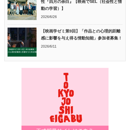
性『四月の余白』【映画でSEL（社会性と情
動の学習）】
2026/6/26
【映画学ゼミ第9回】「作品との心理的距離
感に影響を与え得る情動知能」参加者募集！
2026/6/11