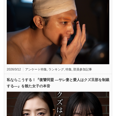
2026/3/12
アンケート特集
,
ランキング
,
特集
,
部員参加記事
私ならこうする！『復讐同盟 —サレ妻と愛人はクズ旦那を制裁
する—』を観た女子の本音