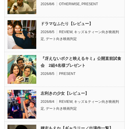
2026/8/6
OTHERWISE
,
PRESENT
ドラマなふたり【レビュー】
2026/8/5
REVIEW
,
キッズ＆ティーン向き映画判
定
,
デート向き映画判定
『冴えないボクと映えるキミ』公開直前試食
会 2組4名様プレゼント
2026/8/5
PRESENT
左利きの少女【レビュー】
2026/8/4
REVIEW
,
キッズ＆ティーン向き映画判
定
,
デート向き映画判定
穂志もえか【ギャラリー／出演作一覧】