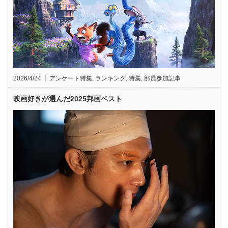
2026/4/24
アンケート特集
,
ランキング
,
特集
,
部員参加記事
映画好きが選んだ2025邦画ベスト