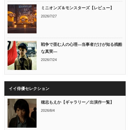
ミニオンズ＆モンスターズ【レビュー】
2026/7/27
戦争で歪む人の心理―当事者だけが知る残酷
な真実―
2026/7/24
イイ俳優セレクション
穂志もえか【ギャラリー／出演作一覧】
2026/8/4