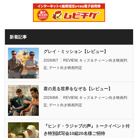
新着記事
グレイ・ミッション【レビュー】
2026/8/7
REVIEW
,
キッズ＆ティーン向き映画判
定
,
デート向き映画判定
君の見る世界をなぞる【レビュー】
2026/8/6
REVIEW
,
キッズ＆ティーン向き映画判
定
,
デート向き映画判定
『ヒンド・ラジャブの声』トークイベント付
き特別試写会10組20名様ご招待