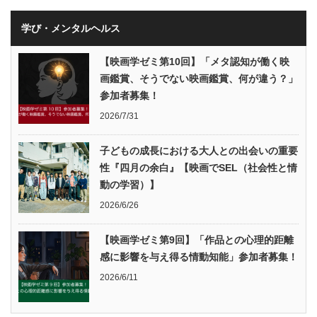
学び・メンタルヘルス
【映画学ゼミ第10回】「メタ認知が働く映
画鑑賞、そうでない映画鑑賞、何が違う？」
参加者募集！
2026/7/31
子どもの成長における大人との出会いの重要
性『四月の余白』【映画でSEL（社会性と情
動の学習）】
2026/6/26
【映画学ゼミ第9回】「作品との心理的距離
感に影響を与え得る情動知能」参加者募集！
2026/6/11