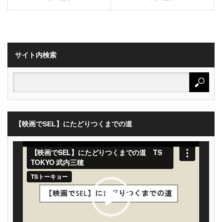
サイト内検索
【映画でSEL】にたどりつくまでの道
動
画
プ
レ
ー
ヤ
ー