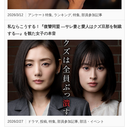
2026/3/12
アンケート特集
,
ランキング
,
特集
,
部員参加記事
私ならこうする！『復讐同盟 —サレ妻と愛人はクズ旦那を制裁
する—』を観た女子の本音
2026/2/27
ドラマ
,
投稿
,
特集
,
部員参加記事
,
部活・イベント