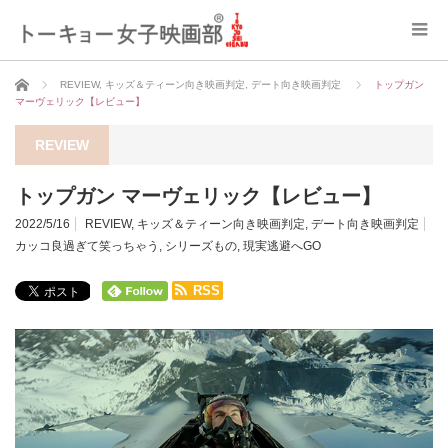
ホーム
REVIEW
,
キッズ＆ティーン向き映画判定
,
デート向き映画判定
トップガン
マーヴェリック【レビュー】
REVIEW
トップガン マーヴェリック【レビュー】
2022/5/16
REVIEW
,
キッズ＆ティーン向き映画判定
,
デート向き映画判定
カッコ良過ぎて笑っちゃう
,
シリーズもの
,
現実逃避へGO
RSS