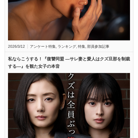
2026/3/12
アンケート特集
,
ランキング
,
特集
,
部員参加記事
私ならこうする！『復讐同盟 —サレ妻と愛人はクズ旦那を制裁
する—』を観た女子の本音