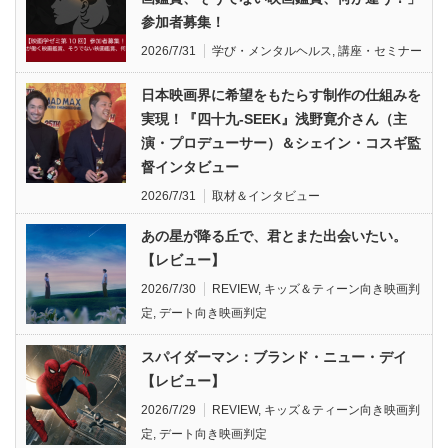
参加者募集！
2026/7/31
学び・メンタルヘルス
,
講座・セミナー
日本映画界に希望をもたらす制作の仕組みを
実現！『四十九-SEEK』浅野寛介さん（主
演・プロデューサー）＆シェイン・コスギ監
督インタビュー
2026/7/31
取材＆インタビュー
あの星が降る丘で、君とまた出会いたい。
【レビュー】
2026/7/30
REVIEW
,
キッズ＆ティーン向き映画判
定
,
デート向き映画判定
スパイダーマン：ブランド・ニュー・デイ
【レビュー】
2026/7/29
REVIEW
,
キッズ＆ティーン向き映画判
定
,
デート向き映画判定