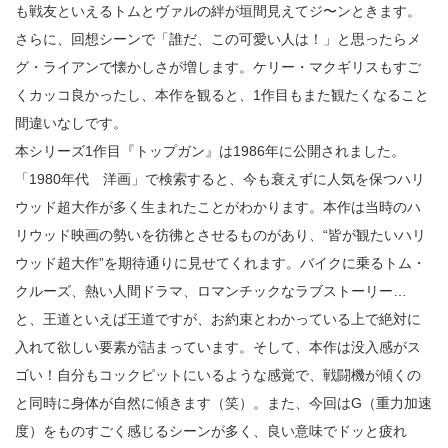
も戦友といえるトムとヴァルの絆が垣間見えてジ〜ンときます。
さらに、回想シーンで「誰だ、この可愛い人は！」と思ったらメ
グ・ライアンで懐かしさが増します。ケリー・マクギリスもすご
くカッコ良かったし、本作を観ると、1作目もまた観たくなること
間違いなしです。
本シリーズ1作目『トップガン』は1986年に公開されました。
「1980年代 洋画」で検索すると、今も衰えずに人気を保つハリ
ウッド超大作が多く生まれたことがわかります。本作は当時のハ
リウッド映画の勢いを彷彿とさせるものがあり、“皆が観たいハリ
ウッド超大作”を期待通りに見せてくれます。バイクに乗るトム・
クルーズ、熱い人間ドラマ、ロマンチックなラブストーリー…
と、王道といえば王道ですが、お約束とわかっている上で絶対に
入れて欲しい要素が詰まっています。そして、本作は没入感がス
ゴい！自分もコックピットにいるような感覚で、戦闘機が傾くの
と同時に身体が自然に傾きます（笑）。また、今回はG（重力加速
度）をものすごく感じるシーンが多く、良い意味でドッと疲れ