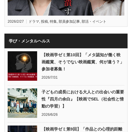
2026/2/27
ドラマ
,
投稿
,
特集
,
部員参加記事
,
部活・イベント
学び・メンタルヘルス
【映画学ゼミ第10回】「メタ認知が働く映
画鑑賞、そうでない映画鑑賞、何が違う？」
参加者募集！
2026/7/31
子どもの成長における大人との出会いの重要
性『四月の余白』【映画でSEL（社会性と情
動の学習）】
2026/6/26
【映画学ゼミ第9回】「作品との心理的距離