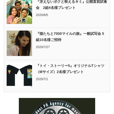
『冴えないボクと映えるキミ』公開直前試食
会 2組4名様プレゼント
2026/8/5
『猫たちと7000マイルの旅』一般試写会 5
組10名様ご招待
2026/7/27
『トイ・ストーリー5』オリジナルTシャツ
（Mサイズ）2名様プレゼント
2026/7/1