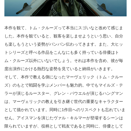
本作を観て、トム・クルーズって本当にスゴいなと改めて感じま
した。本作を観ていると、観客を楽しませようという思い、自分
も楽しもうという姿勢がバンバン伝わってきます。また、大ヒッ
トシリーズと呼べる作品をこんなにも多く持っている俳優はト
ム・クルーズ以外にいないでしょう。それは本作を含め、彼が毎
度出演作にかける熱烈な姿勢を見ていると納得がいきます。
そして、本作で教える側になったマーヴェリック（トム・クルー
ズ）のもとで戦闘を学ぶメンバーも魅力的。中でもマイルズ・テ
ラーが演じるルースター、グレン・パウエルが演じるハングマン
は、マーヴェリックの教えを引き継ぐ世代の重要なキャラクター
として描かれています。同時に1作目へのリスペクトも忘れていま
せん。アイスマンを演じたヴァル・キルマーが登場するシーンは
限られていますが、役柄として戦友であると同時に、俳優として