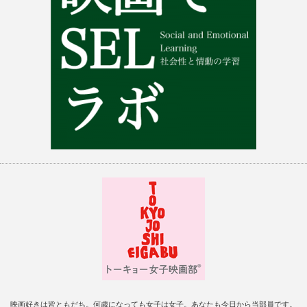
映画好きは皆ともだち。何歳になっても女子は女子。あなたも今日から当部員です。