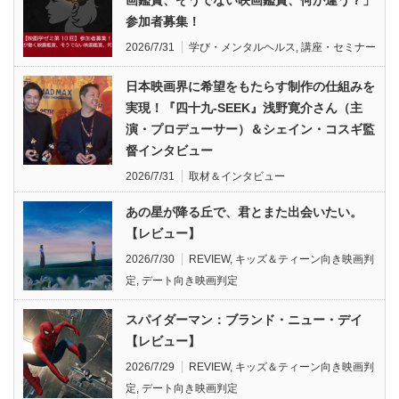
画鑑賞、そうでない映画鑑賞、何が違う？」
参加者募集！
2026/7/31
学び・メンタルヘルス
,
講座・セミナー
日本映画界に希望をもたらす制作の仕組みを
実現！『四十九-SEEK』浅野寛介さん（主
演・プロデューサー）＆シェイン・コスギ監
督インタビュー
2026/7/31
取材＆インタビュー
あの星が降る丘で、君とまた出会いたい。
【レビュー】
2026/7/30
REVIEW
,
キッズ＆ティーン向き映画判
定
,
デート向き映画判定
スパイダーマン：ブランド・ニュー・デイ
【レビュー】
2026/7/29
REVIEW
,
キッズ＆ティーン向き映画判
定
,
デート向き映画判定