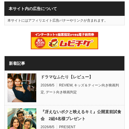
本サイト内の広告について
本サイトにはアフィリエイト広告バナーやリンクが含まれます。
新着記事
ドラマなふたり【レビュー】
2026/8/5
REVIEW
,
キッズ＆ティーン向き映画判
定
,
デート向き映画判定
『冴えないボクと映えるキミ』公開直前試食
会 2組4名様プレゼント
2026/8/5
PRESENT