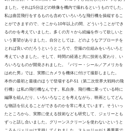
ました。それは5分ほどの映像を機内で撮れるというものでした。
私は曲芸飛行をするものも含めていろいろな飛行機を操縦するこ
とができますので、そこから10年以上の間、どういうことができ
るのかを考えていました。多くの方々から続編を作って欲しいと
いう要望がありました。自分としては、どのようなアプローチを
とれば良いのだろうというところで、空撮の仕組みをいろいろと
考えていきました。そして、時間の経過と共に技術も変わり、い
ろいろなものが開発されました。『バリー・シール／アメリカを
はめた男』では、実際にカメラを機体に付けて撮影しました。
本作の最初と最後のほうで登場するP-51（第二次世界大戦時の飛
行機）は私の飛行機なんです。私自身、飛行機に乗っている時に
編隊を組んだり、いろいろなことを考えながら、映画としてどん
な物語を伝えることができるのかを常に考えています。そういっ
たところから、実際に使える技術なども研究して、ジェリーとも
ずっと話し合いました。グリーンスクリーンを使わないというと
ころもジェリーは支持してくれました。ストーリーが１番重要で