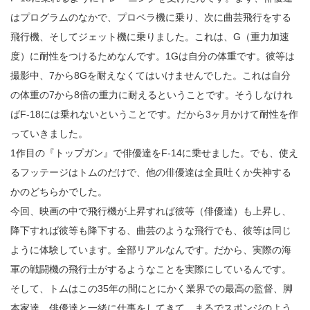
はプログラムのなかで、プロペラ機に乗り、次に曲芸飛行をする
飛行機、そしてジェット機に乗りました。これは、G（重力加速
度）に耐性をつけるためなんです。1Gは自分の体重です。彼等は
撮影中、7から8Gを耐えなくてはいけませんでした。これは自分
の体重の7から8倍の重力に耐えるということです。そうしなけれ
ばF-18には乗れないということです。だから3ヶ月かけて耐性を作
っていきました。
1作目の『トップガン』で俳優達をF-14に乗せました。でも、使え
るフッテージはトムのだけで、他の俳優達は全員吐くか失神する
かのどちらかでした。
今回、映画の中で飛行機が上昇すれば彼等（俳優達）も上昇し、
降下すれば彼等も降下する、曲芸のような飛行でも、彼等は同じ
ように体験しています。全部リアルなんです。だから、実際の海
軍の戦闘機の飛行士がするようなことを実際にしているんです。
そして、トムはこの35年の間にとにかく業界での最高の監督、脚
本家達、俳優達と一緒に仕事をしてきて、まるでスポンジのよう