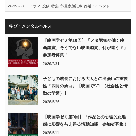
2026/2/27
ドラマ
,
投稿
,
特集
,
部員参加記事
,
部活・イベント
学び・メンタルヘルス
【映画学ゼミ第10回】「メタ認知が働く映
画鑑賞、そうでない映画鑑賞、何が違う？」
参加者募集！
2026/7/31
子どもの成長における大人との出会いの重要
性『四月の余白』【映画でSEL（社会性と情
動の学習）】
2026/6/26
【映画学ゼミ第9回】「作品との心理的距離
感に影響を与え得る情動知能」参加者募集！
2026/6/11