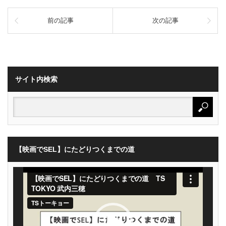
前の記事
次の記事
サイト内検索
【映画でSEL】にたどりつくまでの道
動
画
プ
レ
ー
ヤ
ー