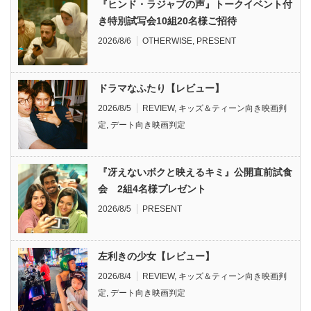
『ヒンド・ラジャブの声』トークイベント付
き特別試写会10組20名様ご招待
2026/8/6
OTHERWISE
,
PRESENT
ドラマなふたり【レビュー】
2026/8/5
REVIEW
,
キッズ＆ティーン向き映画判
定
,
デート向き映画判定
『冴えないボクと映えるキミ』公開直前試食
会 2組4名様プレゼント
2026/8/5
PRESENT
左利きの少女【レビュー】
2026/8/4
REVIEW
,
キッズ＆ティーン向き映画判
定
,
デート向き映画判定