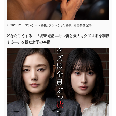
2026/3/12
アンケート特集
,
ランキング
,
特集
,
部員参加記事
私ならこうする！『復讐同盟 —サレ妻と愛人はクズ旦那を制裁
する—』を観た女子の本音