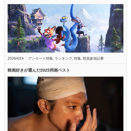
2026/4/24
アンケート特集
,
ランキング
,
特集
,
部員参加記事
映画好きが選んだ2025邦画ベスト