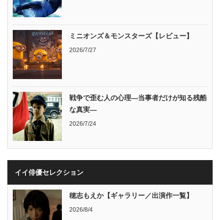
ミニオンズ＆モンスターズ【レビュー】
2026/7/27
戦争で歪む人の心理―当事者だけが知る残酷
な真実―
2026/7/24
イイ俳優セレクション
穂志もえか【ギャラリー／出演作一覧】
2026/8/4