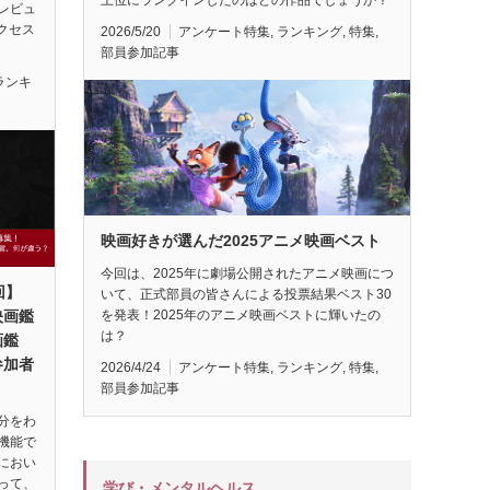
レビュ
アクセス
2026/5/20
アンケート特集
,
ランキング
,
特集
,
部員参加記事
ランキ
映画好きが選んだ2025アニメ映画ベスト
今回は、2025年に劇場公開されたアニメ映画につ
回】
いて、正式部員の皆さんによる投票結果ベスト30
映画鑑
を発表！2025年のアニメ映画ベストに輝いたの
は？
画鑑
参加者
2026/4/24
アンケート特集
,
ランキング
,
特集
,
部員参加記事
分をわ
機能で
におい
って、
学び・メンタルヘルス