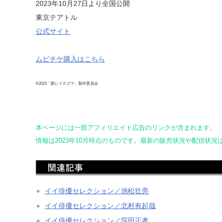
2023年10月27日より全国公開
東京テアトル
公式サイト
ムビチケ購入はこちら
©2023「愛にイナズマ」製作委員会
本ページには一部アフィリエイト広告のリンクが含まれます。
情報は2023年10月時点のものです。最新の販売状況や配信状
イイ俳優セレクション／池松壮亮
イイ俳優セレクション／北村有起哉
イイ俳優セレクション／窪田正孝