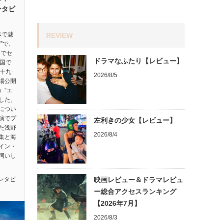
ンタビ
体で魅
REVIEW
”で、
祭でセ
ドラマなふたり【レビュー】
ヵ国で
十九-
2026/8/5
劇場公開
）”エ
した。
につい
演でプ
左利きの少女【レビュー】
た浅野
2026/8/4
集と海
イン・
伺いし
ンタビ
映画レビュー＆ドラマレビュ
ー総合アクセスランキング
【2026年7月】
2026/8/3