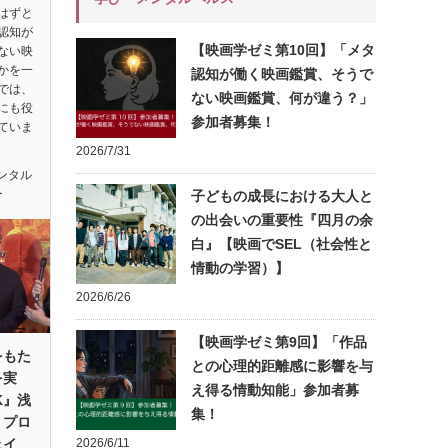
はずと
認知が
【映画学ゼミ第10回】「メタ
ない映
かを一
認知が働く映画鑑賞、そうで
では、
ない映画鑑賞、何が違う？」
にも役
参加者募集！
ていま
2026/7/31
ンタル
ー
子どもの成長における大人と
の出会いの重要性『四月の余
白』【映画でSEL（社会性と
情動の学習）】
2026/6/26
【映画学ゼミ第9回】「作品
をもた
との心理的距離感に影響を与
を実
え得る情動知能」参加者募
K』浅
集！
・プロ
ェイ
2026/6/11