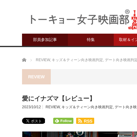
部員参加記事
特集
取材＆イ
ホーム
REVIEW
,
キッズ＆ティーン向き映画判定
,
デート向き映画判
REVIEW
愛にイナズマ【レビュー】
2023/10/12
REVIEW
,
キッズ＆ティーン向き映画判定
,
デート向き映
RSS