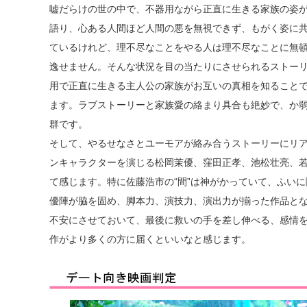
嘘だらけの世の中で、不器用ながら正直に生きる家族の姿
語り、心ある人間ほど人間の悪を無視できず、もがく姿に
ているけれど、理不尽なことをやる人は理不尽なことに無
逸せません。そんな状況を目の当たりにさせられるストー
用で正直に生きる主人公の家族がお互いの真相を知ること
ます。ラブストーリーと家族愛の絡まり具合も絶妙で、か
群です。
そして、やるせなさとユーモアが絡み合うストーリーにリ
ンキャラクターを演じる松岡茉優、窪田正孝、池松壮亮、
て感じます。特に佐藤浩市の“間”は神がかっていて、ふい
優陣が脇を固め、脚本力、演技力、演出力が揃った作品と
不安にさせておいて、最後に救いの手を差し伸べる、感情
作がより多くの方に届くといいなと感じます。