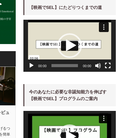
【映画でSEL】にたどりつくまでの道
動
画
プ
レ
ー
ヤ
ー
00:00
00:00
今のあなたに必要な非認知能力を伸ばす
【映画でSEL】プログラムのご案内
レビュ
動
画
プ
レ
ー
げるつ
ヤ
を簡単
ー