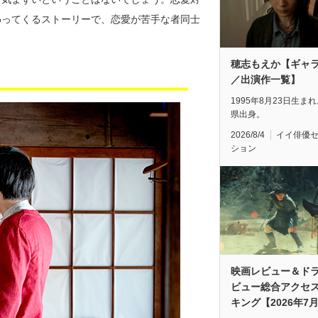
わってくるストーリーで、恋愛が苦手な者同士
穂志もえか【ギャ
／出演作一覧】
1995年8月23日生ま
県出身。
2026/8/4
イイ俳優
ション
映画レビュー＆ド
ビュー総合アクセ
キング【2026年7