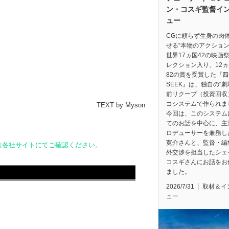
ン・コスギ監督イ
ュー
CGに頼らず生身の肉
せる“本物のアクション
世界17ヵ国42の映画
レクション入り、12
82の賞を受賞した『四
SEEK』は、独自の“
前リクープ（投資回収
コシステムで作られま
TEXT by Myson
今回は、このシステム
てのお話を中心に、主
ロデューサーを兼務し
寛介さんと、監督・編
況は各社サイトにてご確認ください。
外交渉を担当したシェ
コスギさんにお話をお
ました。
2026/7/31
取材＆イ
ュー