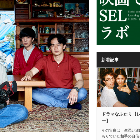
新着記事
ドラマなふたり【
ー】
その告白は一生添い遂
もりでいた相手の自信