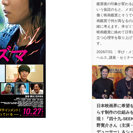
鑑賞後の印象が変わる
いう仮説のもと、メタ
働く映画鑑賞とそうで
画鑑賞で何が異なるの
緒に考えます。本ゼミ
映画鑑賞に絡めて日常
立つ心理学を取り上げ
す。
2026/7/31
学び・メ
ヘルス
,
講座・セミナ
日本映画界に希望
らす制作の仕組み
現！『四十九-SEE
野寛介さん（主演
デューサー）＆シ