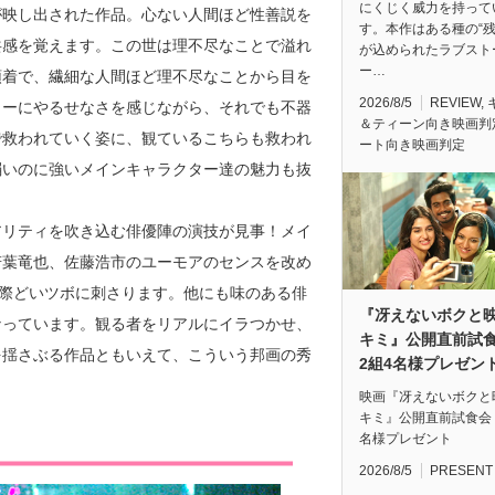
にくじく威力を持って
が映し出された作品。心ない人間ほど性善説を
す。本作はある種の“残
共感を覚えます。この世は理不尽なことで溢れ
が込められたラブスト
ー…
頓着で、繊細な人間ほど理不尽なことから目を
2026/8/5
REVIEW
,
リーにやるせなさを感じながら、それでも不器
＆ティーン向き映画判
で救われていく姿に、観ているこちらも救われ
ート向き映画判定
弱いのに強いメインキャラクター達の魅力も抜
アリティを吹き込む俳優陣の演技が見事！メイ
若葉竜也、佐藤浩市のユーモアのセンスを改め
に際どいツボに刺さります。他にも味のある俳
『冴えないボクと
なっています。観る者をリアルにイラつかせ、
キミ』公開直前
を揺さぶる作品ともいえて、こういう邦画の秀
2組4名様プレゼン
映画『冴えないボクと
キミ』公開直前試食会
名様プレゼント
2026/8/5
PRESENT