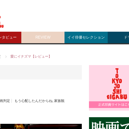
ンタビュー
REVIEW
イイ俳優セレクション
ド
定
愛にイナズマ【レビュー】
画判定
もう心配したんだからね
,
家族観