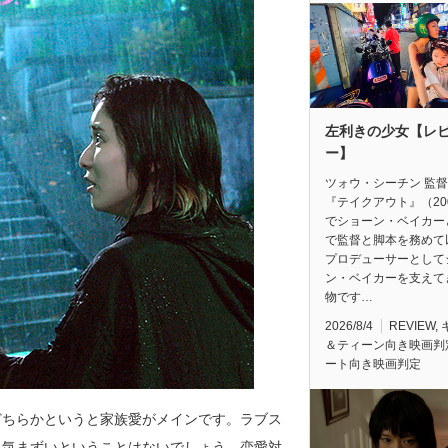
左利きの少女【レ
ー】
ツォウ・シーチン 監
『テイクアウト』（20
でショーン・ベイカー
で監督と脚本を務めて
プロデューサーとして
ン・ベイカーを支えて
物です…
2026/8/4
REVIEW
,
＆ティーン向き映画判
ート向き映画判定
どちらかというと家族愛がメインです。ラブス
も気まずいということはないでしょう。恋愛対