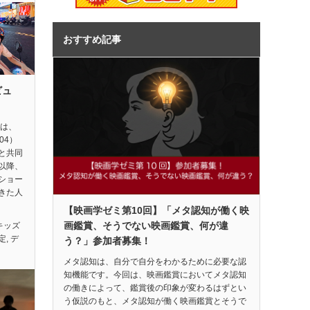
おすすめ記事
ビュ
督は、
04）
と共同
以降、
ショー
きた人
【映画学ゼミ第10回】「メタ認知が働く映
画鑑賞、そうでない映画鑑賞、何が違
キッズ
定
,
デ
う？」参加者募集！
メタ認知は、自分で自分をわかるために必要な認
知機能です。今回は、映画鑑賞においてメタ認知
の働きによって、鑑賞後の印象が変わるはずとい
う仮説のもと、メタ認知が働く映画鑑賞とそうで