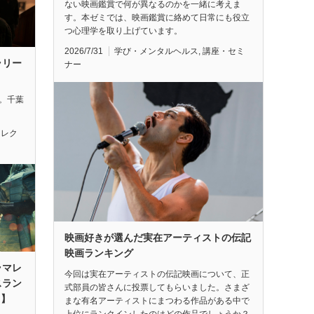
ない映画鑑賞で何が異なるのかを一緒に考えま
す。本ゼミでは、映画鑑賞に絡めて日常にも役立
つ心理学を取り上げています。
2026/7/31
学び・メンタルヘルス
,
講座・セミ
ラリー
ナー
れ。千葉
セレク
映画好きが選んだ実在アーティストの伝記
映画ランキング
ラマレ
今回は実在アーティストの伝記映画について、正
スラン
式部員の皆さんに投票してもらいました。さまざ
月】
まな有名アーティストにまつわる作品がある中で
上位にランクインしたのはどの作品でしょうか？