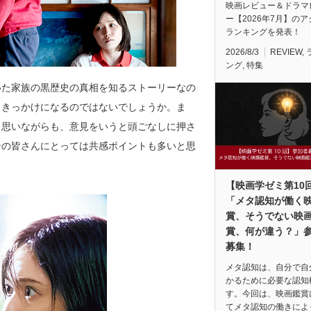
映画レビュー＆ドラマ
ー【2026年7月】の
ランキングを発表！
2026/8/3
REVIEW
,
ング
,
特集
いた家族の黒歴史の真相を知るストーリーなの
るきっかけになるのではないでしょうか。ま
と思いながらも、意見をいうと頭ごなしに押さ
ンの皆さんにとっては共感ポイントも多いと思
【映画学ゼミ第10
「メタ認知が働く
賞、そうでない映
賞、何が違う？」
募集！
メタ認知は、自分で自
かるために必要な認知
す。今回は、映画鑑賞
てメタ認知の働きによ