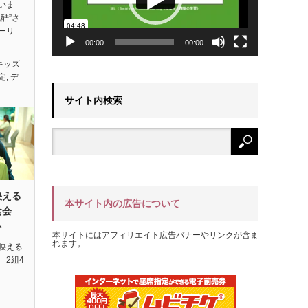
いま
酷”さ
ーリ
00:00
00:00
キッズ
定
,
デ
サイト内検索
映える
本サイト内の広告について
試食会
ト
本サイトにはアフィリエイト広告バナーやリンクが含ま
れます。
映える
 2組4