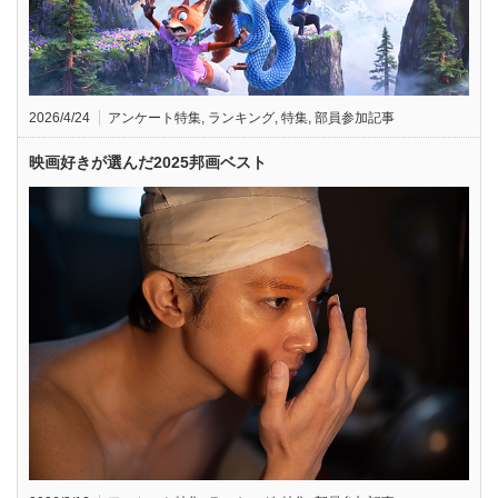
2026/4/24
アンケート特集
,
ランキング
,
特集
,
部員参加記事
映画好きが選んだ2025邦画ベスト