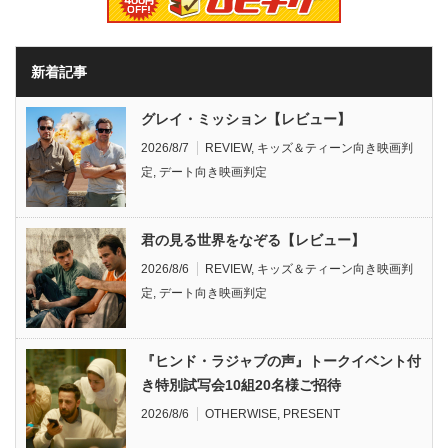
新着記事
グレイ・ミッション【レビュー】
2026/8/7
REVIEW
,
キッズ＆ティーン向き映画判
定
,
デート向き映画判定
君の見る世界をなぞる【レビュー】
2026/8/6
REVIEW
,
キッズ＆ティーン向き映画判
定
,
デート向き映画判定
『ヒンド・ラジャブの声』トークイベント付
き特別試写会10組20名様ご招待
2026/8/6
OTHERWISE
,
PRESENT