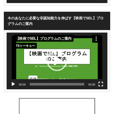
今のあなたに必要な非認知能力を伸ばす【映画でSEL】プロ
グラムのご案内
動
画
プ
レ
ー
ヤ
ー
00:00
00:00