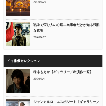
2026/7/27
戦争で歪む人の心理―当事者だけが知る残酷
な真実―
2026/7/24
イイ俳優セレクション
穂志もえか【ギャラリー／出演作一覧】
2026/8/4
ジャンカルロ・エスポジート【ギャラリー／