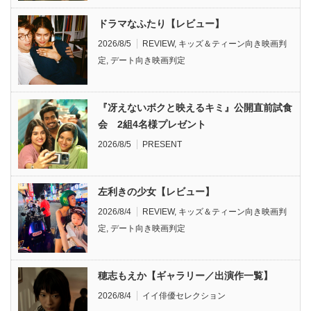
ドラマなふたり【レビュー】
2026/8/5
REVIEW
,
キッズ＆ティーン向き映画判
定
,
デート向き映画判定
『冴えないボクと映えるキミ』公開直前試食
会 2組4名様プレゼント
2026/8/5
PRESENT
左利きの少女【レビュー】
2026/8/4
REVIEW
,
キッズ＆ティーン向き映画判
定
,
デート向き映画判定
穂志もえか【ギャラリー／出演作一覧】
2026/8/4
イイ俳優セレクション