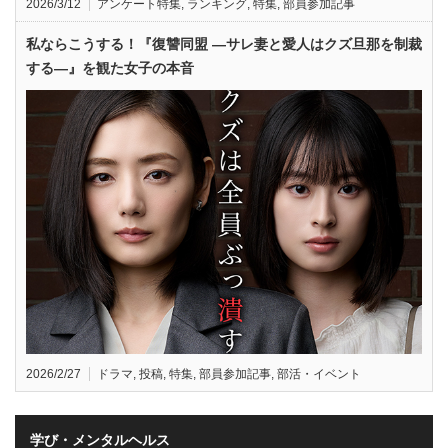
2026/3/12
アンケート特集
,
ランキング
,
特集
,
部員参加記事
私ならこうする！『復讐同盟 —サレ妻と愛人はクズ旦那を制裁
する—』を観た女子の本音
2026/2/27
ドラマ
,
投稿
,
特集
,
部員参加記事
,
部活・イベント
学び・メンタルヘルス