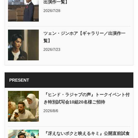
出演作一覧】
2026/7/28
ツェン・ジンホア【ギャラリー／出演作一
覧】
2026/7/23
PRESENT
『ヒンド・ラジャブの声』トークイベント付
き特別試写会10組20名様ご招待
2026/8/6
『冴えないボクと映えるキミ』公開直前試食