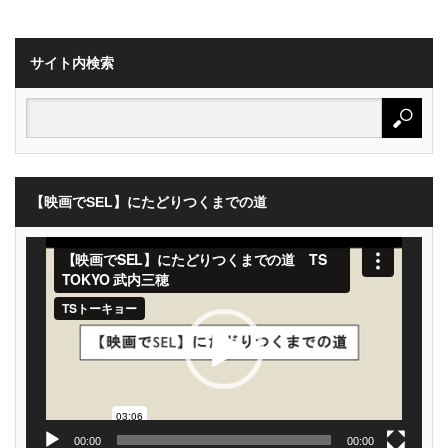
サイト内検索
【映画でSEL】にたどりつくまでの道
動
画
プ
レ
ー
ヤ
ー
00:00
00:00