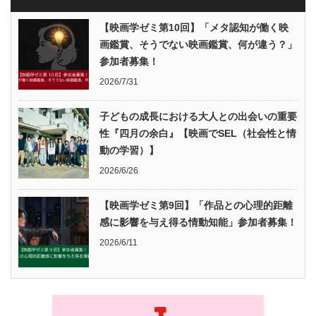
【映画学ゼミ第10回】「メタ認知が働く映
画鑑賞、そうでない映画鑑賞、何が違う？」
参加者募集！
2026/7/31
子どもの成長における大人との出会いの重要
性『四月の余白』【映画でSEL（社会性と情
動の学習）】
2026/6/26
【映画学ゼミ第9回】「作品との心理的距離
感に影響を与え得る情動知能」参加者募集！
2026/6/11