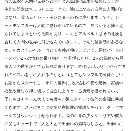
海の生物が人間の世界へと聞くと人魚姫の設定を連想しますが、
本作の設定はちょっとユニークで、陸に上がると自然に人間の姿
になり、濡れるとシー・モンスターの姿に戻ります。でも、シ
ー・モンスターは人間に恐れられているので、見つかると捕らえ
られてしまうという危険があり、ルカとアルベルトはその危険を
冒して人間の世界に飛び込んでいきます。そんな緊張感があるな
か、ルカとアルベルトはとても伸び伸びしていて、原付バイクの
ベスパが2人の憧れの乗り物として登場したり、2人の目線から見
る人間の世界がとても新鮮に映ります。本作は2人がどうやって憧
れのベスパを手に入れるのかというとてもシンプルで可愛らしい
お話からスタートし、未知の世界に飛び込む不安や恐怖、家族の
心配や反対を押し切って自立しようとする勇気が描かれていて、
子どもはもちろん大人でも誰もが通る道として彼等の奮闘に共感
できます。さらにそこに友情や家族愛の物語があって、クライマ
ックスはウルウルさせられます。陸の世界の少女ジュリアや彼女
の父もキュートで、人と人との出会いの素晴らしさと、出会いに