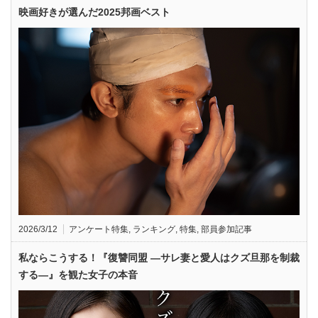
映画好きが選んだ2025邦画ベスト
2026/3/12
アンケート特集
,
ランキング
,
特集
,
部員参加記事
私ならこうする！『復讐同盟 —サレ妻と愛人はクズ旦那を制裁
する—』を観た女子の本音