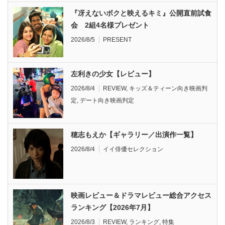
『冴えないボクと映えるキミ』公開直前試食
会 2組4名様プレゼント
2026/8/5
PRESENT
左利きの少女【レビュー】
2026/8/4
REVIEW
,
キッズ＆ティーン向き映画判
定
,
デート向き映画判定
穂志もえか【ギャラリー／出演作一覧】
2026/8/4
イイ俳優セレクション
映画レビュー＆ドラマレビュー総合アクセス
ランキング【2026年7月】
2026/8/3
REVIEW
,
ランキング
,
特集