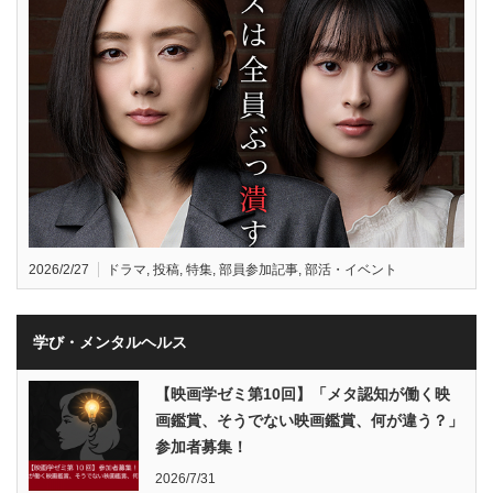
2026/2/27
ドラマ
,
投稿
,
特集
,
部員参加記事
,
部活・イベント
学び・メンタルヘルス
【映画学ゼミ第10回】「メタ認知が働く映
画鑑賞、そうでない映画鑑賞、何が違う？」
参加者募集！
2026/7/31