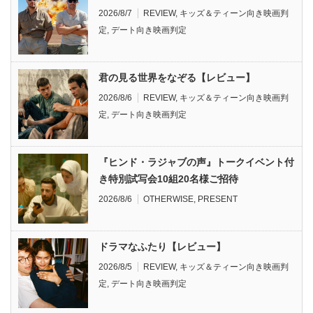
2026/8/7
REVIEW
,
キッズ＆ティーン向き映画判
定
,
デート向き映画判定
君の見る世界をなぞる【レビュー】
2026/8/6
REVIEW
,
キッズ＆ティーン向き映画判
定
,
デート向き映画判定
『ヒンド・ラジャブの声』トークイベント付
き特別試写会10組20名様ご招待
2026/8/6
OTHERWISE
,
PRESENT
ドラマなふたり【レビュー】
2026/8/5
REVIEW
,
キッズ＆ティーン向き映画判
定
,
デート向き映画判定