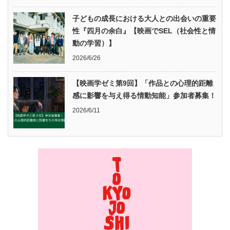
子どもの成長における大人との出会いの重要
性『四月の余白』【映画でSEL（社会性と情
動の学習）】
2026/6/26
【映画学ゼミ第9回】「作品との心理的距離
感に影響を与え得る情動知能」参加者募集！
2026/6/11