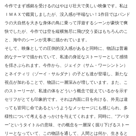
今作でまず感銘を受けるのはやはり壮大で美しい映像です。私は
ＩＭＡＸで鑑賞しましたが、没入感が半端ない！1作目ではパンド
ラの大自然を大きな身体の鳥に乗って浮遊するシーンが豪快で爽
快でしたが、今作では空を縦横無尽に飛び交う姿はもちろんのこ
と、海中のシーンが見事に描かれています。
そして、映像としての圧倒的没入感があると同時に、物語は普遍
的なテーマで描かれていて、私達の身近なストーリーとして感情
を揺さぶられます。今作から、ジェイク（サム・ワーシントン）
とネイティリ（ゾーイ・サルダナ）の子ども達が登場し、新たな
視点が加わることで、物語に一層深みが増しています。また、こ
のストーリーが、私達の体をどういう概念で捉えているかを示す
セリフがとても印象的です。それは内面に目を向ける、外見は違
っても皆同じ命であるというようなメッセージにも感じられ、多
様性について考えるきっかけを与えてくれます。同時に、“アバタ
ー”というタイトルの意味、その概念を一層深く掘り下げるストー
リーとなっていて、この物語を通して、人間とは何か、生きると