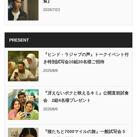
覧】
2026/7/23
PRESENT
『ヒンド・ラジャブの声』トークイベント付
き特別試写会10組20名様ご招待
2026/8/6
『冴えないボクと映えるキミ』公開直前試食
会 2組4名様プレゼント
2026/8/5
『猫たちと7000マイルの旅』一般試写会 5