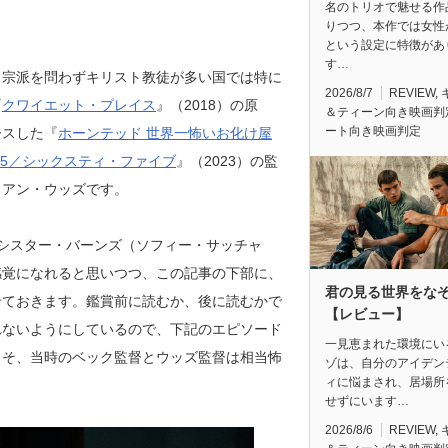
名のトリオで魅せる作
りつつ、本作では女性
という設定に特徴があ
す…
。宗派を問わずキリスト教徒が多い国では特に
2026/8/7
REVIEW
,
『
クワイエット・プレイス
』（2018）の原
＆ティーン向き映画判
ート向き映画判定
ースした『
ホーンテッド 世界一怖いお化け屋
65／シックスティ・ファイブ
』（2023）の監
アン・ウッズです。
シスター・バーンズ（ソフィー・サッチャ
感覚になれると思いつつ、この記事の下部に、
君の見る世界をな
せておきます。鑑賞前に読むか、後に読むかで
【レビュー】
れないようにしているので、下記のエピソード
一見恵まれた環境にい
こそ、当時のベック監督とウッズ監督は相当怖
ゾは、自分のアイデン
ィに悩まされ、居場所
せずにいます…
2026/8/6
REVIEW
,