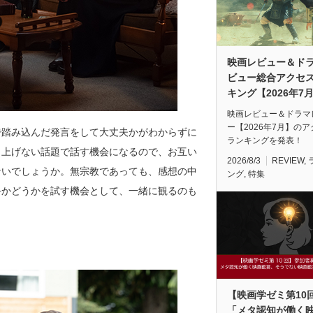
映画レビュー＆ド
ビュー総合アクセ
キング【2026年7
映画レビュー＆ドラマ
ー【2026年7月】の
で踏み込んだ発言をして大丈夫かがわからずに
ランキングを発表！
り上げない話題で話す機会になるので、お互い
2026/8/3
REVIEW
,
ないでしょうか。無宗教であっても、感想の中
ング
,
特集
手かどうかを試す機会として、一緒に観るのも
【映画学ゼミ第10
「メタ認知が働く