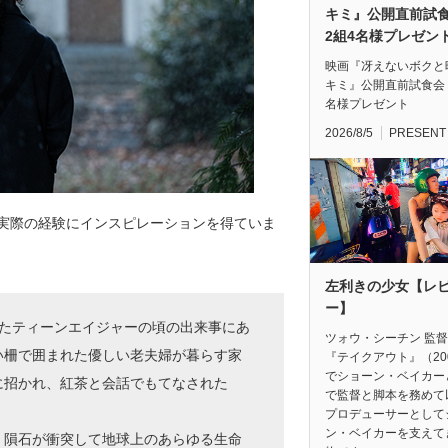
キミ』公開直前
2組4名様プレゼン
映画『冴えないボクと
キミ』公開直前試食会
名様プレゼント
2026/8/5
PRESENT
実際の経験にインスピレーションを得ていま
左利きの少女【レ
ー】
いたティーンエイジャーの頃の出来事にあ
ツォウ・シーチン 監
い柵で囲まれた優しい老夫婦が暮らす家
『テイクアウト』（20
でショーン・ベイカー
に招かれ、紅茶と会話でもてなされた
で監督と脚本を務めて
プロデューサーとして
ン・ベイカーを支えて
、隕石が衝突して地球上のあらゆる生命