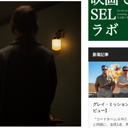
新着記事
グレイ・ミッショ
ビュー】
『コードネーム U.N.C.
と同様に、女性1名、