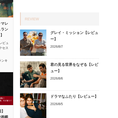
REVIEW
ラマレ
スラン
グレイ・ミッション【レビュ
月】
ー】
レビュ
2026/8/7
アクセス
ランキ
君の見る世界をなぞる【レビ
ュー】
2026/8/6
ドラマなふたり【レビュー】
2026/8/5
回】
映画鑑