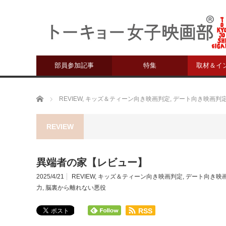
部員参加記事
特集
取材＆イ
ホーム
REVIEW
,
キッズ＆ティーン向き映画判定
,
デート向き映画判
REVIEW
異端者の家【レビュー】
2025/4/21
REVIEW
,
キッズ＆ティーン向き映画判定
,
デート向き映
力
,
脳裏から離れない悪役
RSS