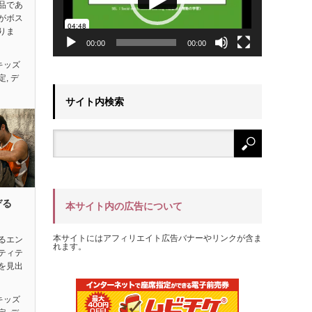
品であ
がボス
りま
00:00
00:00
キッズ
定
,
デ
サイト内検索
ぞる
本サイト内の広告について
本サイトにはアフィリエイト広告バナーやリンクが含ま
るエン
れます。
ティテ
を見出
キッズ