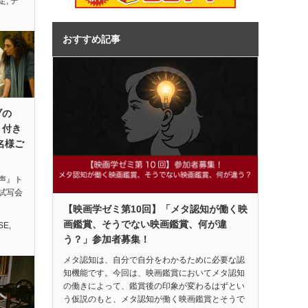
定
,
デ
おすすめ記事
ブの
ト付き
名様ご
声』ト
試写会
【映画学ゼミ第10回】「メタ認知が働く映
画鑑賞、そうでない映画鑑賞、何が違
SE
,
う？」参加者募集！
メタ認知は、自分で自分をわかるために必要な認
知機能です。今回は、映画鑑賞においてメタ認知
の働きによって、鑑賞後の印象が変わるはずとい
う仮説のもと、メタ認知が働く映画鑑賞とそうで