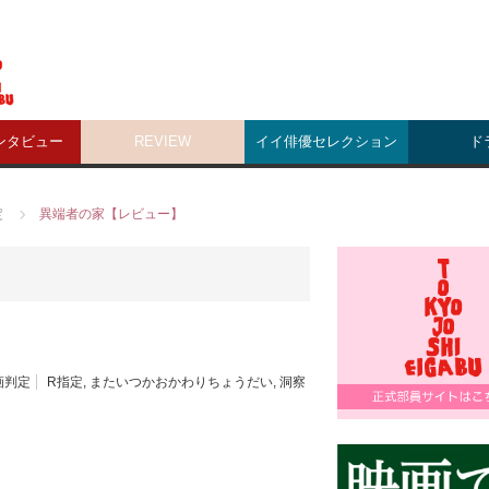
ンタビュー
REVIEW
イイ俳優セレクション
ド
定
異端者の家【レビュー】
画判定
R指定
,
またいつかおかわりちょうだい
,
洞察