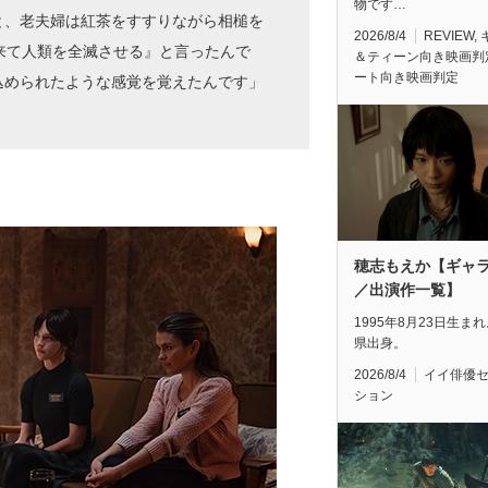
物です…
と、老夫婦は紅茶をすすりながら相槌を
2026/8/4
REVIEW
,
来て人類を全滅させる』と言ったんで
＆ティーン向き映画判
ート向き映画判定
込められたような感覚を覚えたんです」
穂志もえか【ギャ
／出演作一覧】
1995年8月23日生ま
県出身。
2026/8/4
イイ俳優
ション