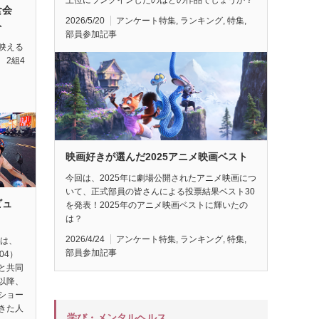
試食会
2026/5/20
アンケート特集
,
ランキング
,
特集
,
ト
部員参加記事
映える
 2組4
映画好きが選んだ2025アニメ映画ベスト
今回は、2025年に劇場公開されたアニメ映画につ
いて、正式部員の皆さんによる投票結果ベスト30
ビュ
を発表！2025年のアニメ映画ベストに輝いたの
は？
2026/4/24
アンケート特集
,
ランキング
,
特集
,
督は、
部員参加記事
04）
と共同
以降、
ショー
きた人
学び・メンタルヘルス