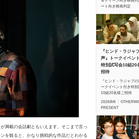
＆ティーン向き映画判
ート向き映画判定
『ヒンド・ラジャ
声』トークイベン
特別試写会10組20
招待
『ヒンド・ラジャブの
ークイベント付き特別
10組20名様ご招待
2026/8/6
OTHERWI
PRESENT
フが満載の会話劇ともいえます。そこまで言っ
ーンを観ると、かなり挑戦的な作品だとわかる