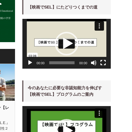
【映画でSEL】にたどりつくまでの道
動
画
プ
レ
ー
ヤ
ー
00:00
00:00
今のあなたに必要な非認知能力を伸ばす
【映画でSEL】プログラムのご案内
ン【レ
動
画
プ
レ
ー
L.E.』
ヤ
男性２
ー