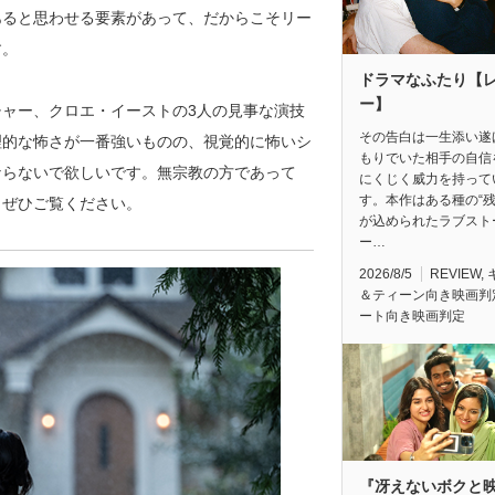
あると思わせる要素があって、だからこそリー
す。
ドラマなふたり【
ー】
チャー、クロエ・イーストの3人の見事な演技
その告白は一生添い遂
理的な怖さが一番強いものの、視覚的に怖いシ
もりでいた相手の自信
ならないで欲しいです。無宗教の方であって
にくじく威力を持って
す。本作はある種の“残
、ぜひご覧ください。
が込められたラブスト
ー…
2026/8/5
REVIEW
,
＆ティーン向き映画判
ート向き映画判定
『冴えないボクと