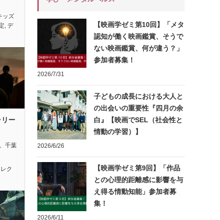
キッズ
【映画学ゼミ第10回】「メタ
定
,
デ
認知が働く映画鑑賞、そうで
ない映画鑑賞、何が違う？」
参加者募集！
2026/7/31
子どもの成長における大人と
の出会いの重要性『四月の余
ラリー
白』【映画でSEL（社会性と
情動の学習）】
れ。千葉
2026/6/26
【映画学ゼミ第9回】「作品
セレク
との心理的距離感に影響を与
え得る情動知能」参加者募
集！
2026/6/11