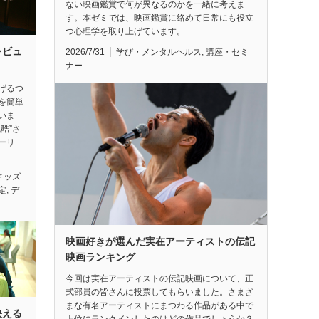
ない映画鑑賞で何が異なるのかを一緒に考えま
す。本ゼミでは、映画鑑賞に絡めて日常にも役立
つ心理学を取り上げています。
レビュ
2026/7/31
学び・メンタルヘルス
,
講座・セミ
ナー
げるつ
を簡単
いま
酷”さ
ーリ
キッズ
定
,
デ
映画好きが選んだ実在アーティストの伝記
映画ランキング
今回は実在アーティストの伝記映画について、正
式部員の皆さんに投票してもらいました。さまざ
まな有名アーティストにまつわる作品がある中で
映える
上位にランクインしたのはどの作品でしょうか？