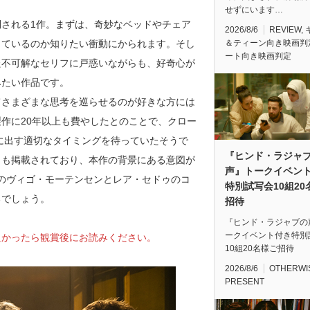
せずにいます…
される1作。まずは、奇妙なベッドやチェア
2026/8/6
REVIEW
,
＆ティーン向き映画判
きているのか知りたい衝動にかられます。そし
ート向き映画判定
た不可解なセリフに戸惑いながらも、好奇心が
みたい作品です。
てさまざまな思考を巡らせるのが好きな方には
作に20年以上も費やしたとのことで、クロー
世に出す適切なタイミングを待っていたそうで
『ヒンド・ラジャ
トも掲載されており、本作の背景にある意図が
声』トークイベン
、主演のヴィゴ・モーテンセンとレア・セドゥのコ
特別試写会10組20
るでしょう。
招待
『ヒンド・ラジャブの
ークイベント付き特別
良かったら観賞後にお読みください。
10組20名様ご招待
2026/8/6
OTHERWI
PRESENT