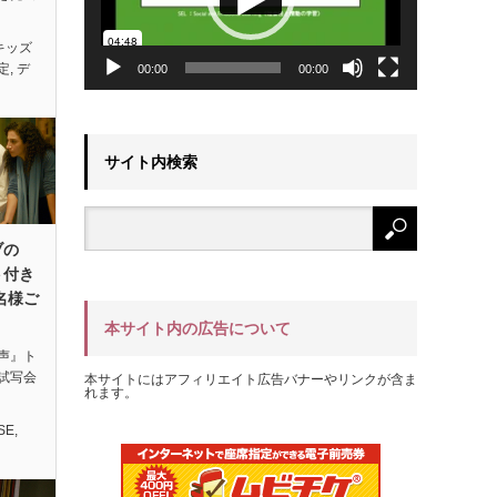
キッズ
定
,
デ
00:00
00:00
サイト内検索
ブの
ト付き
名様ご
本サイト内の広告について
声』ト
試写会
本サイトにはアフィリエイト広告バナーやリンクが含ま
れます。
SE
,