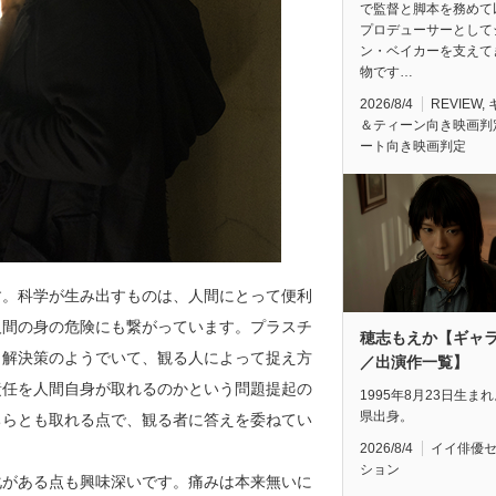
で監督と脚本を務めて
プロデューサーとして
ン・ベイカーを支えて
物です…
2026/8/4
REVIEW
,
＆ティーン向き映画判
ート向き映画判定
す。科学が生み出すものは、人間にとって便利
人間の身の危険にも繋がっています。プラスチ
穂志もえか【ギャ
、解決策のようでいて、観る人によって捉え方
／出演作一覧】
責任を人間自身が取れるのかという問題提起の
1995年8月23日生ま
県出身。
ちらとも取れる点で、観る者に答えを委ねてい
2026/8/4
イイ俳優
ション
化がある点も興味深いです。痛みは本来無いに