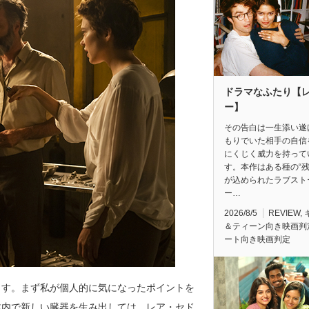
ドラマなふたり【
ー】
その告白は一生添い遂
もりでいた相手の自信
にくじく威力を持って
す。本作はある種の“残
が込められたラブスト
ー…
2026/8/5
REVIEW
,
＆ティーン向き映画判
ート向き映画判定
ます。まず私が個人的に気になったポイントを
体内で新しい臓器を生み出しては、レア・セド