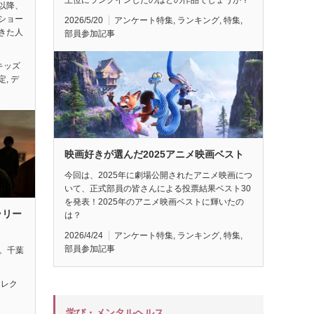
以降、
ショー
2026/5/20
アンケート特集
,
ランキング
,
特集
,
きた人
部員参加記事
キッズ
定
,
デ
映画好きが選んだ2025アニメ映画ベスト
今回は、2025年に劇場公開されたアニメ映画につ
いて、正式部員の皆さんによる投票結果ベスト30
を発表！2025年のアニメ映画ベストに輝いたの
ラリー
は？
2026/4/24
アンケート特集
,
ランキング
,
特集
,
部員参加記事
れ。千葉
セレク
学び・メンタルヘルス