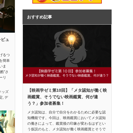
おすすめ記事
レビュ
げるつ
を簡単
いま
酷”さ
ーリ
【映画学ゼミ第10回】「メタ認知が働く映
キッズ
画鑑賞、そうでない映画鑑賞、何が違
定
,
デ
う？」参加者募集！
メタ認知は、自分で自分をわかるために必要な認
知機能です。今回は、映画鑑賞においてメタ認知
の働きによって、鑑賞後の印象が変わるはずとい
う仮説のもと、メタ認知が働く映画鑑賞とそうで