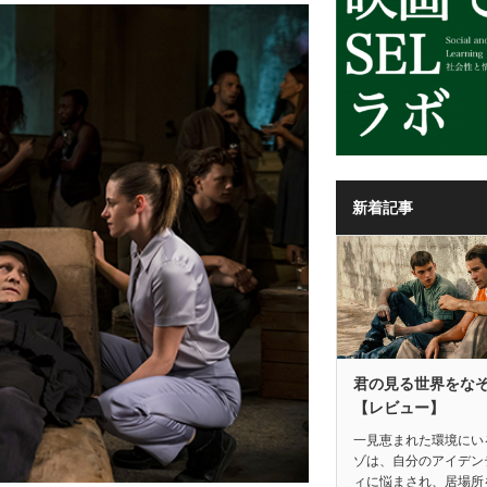
新着記事
君の見る世界をな
【レビュー】
一見恵まれた環境にい
ゾは、自分のアイデン
ィに悩まされ、居場所