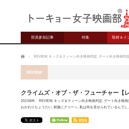
部員参加記事
特集
取材＆イ
ホーム
REVIEW
,
キッズ＆ティーン向き映画判定
,
デート向き映画判
REVIEW
クライムズ・オブ・ザ・フューチャー【
2023/8/8
REVIEW
,
キッズ＆ティーン向き映画判定
,
デート向き映画
おかわりちょうだい
,
刺激にクゥーッ
,
私は何を見せられているんでし
RSS