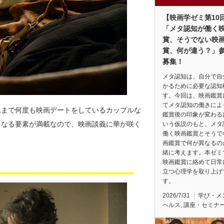
【映画学ゼミ第10
「メタ認知が働く
賞、そうでない映
賞、何が違う？」
募集！
メタ認知は、自分で自
かるために必要な認知
す。今回は、映画鑑賞
てメタ認知の働きによ
れまで何度も映画デートをしているカップルな
鑑賞後の印象が変わる
くなる要素が満載なので、映画談義に華が咲く
いう仮説のもと、メタ
働く映画鑑賞とそうで
画鑑賞で何が異なるの
緒に考えます。本ゼミ
映画鑑賞に絡めて日常
立つ心理学を取り上げ
す。
2026/7/31
学び・メ
ヘルス
,
講座・セミナ