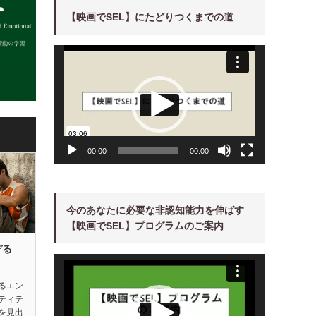
【映画でSEL】にたどりつくまでの道
動
画
プ
レ
ー
ヤ
ー
00:00
00:00
今のあなたに必要な非認知能力を伸ばす
【映画でSEL】プログラムのご案内
ぞる
動
画
プ
レ
るエン
ー
ティテ
ヤ
ー
を見出