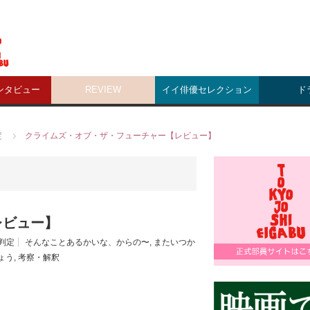
ンタビュー
REVIEW
イイ俳優セレクション
ド
定
クライムズ・オブ・ザ・フューチャー【レビュー】
レビュー】
判定
そんなことあるかいな、からの〜
,
またいつか
ょう
,
考察・解釈