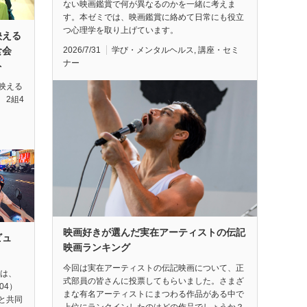
ない映画鑑賞で何が異なるのかを一緒に考えま
す。本ゼミでは、映画鑑賞に絡めて日常にも役立
つ心理学を取り上げています。
映える
2026/7/31
学び・メンタルヘルス
,
講座・セミ
試食会
ナー
ト
映える
 2組4
映画好きが選んだ実在アーティストの伝記
ビュ
映画ランキング
今回は実在アーティストの伝記映画について、正
督は、
式部員の皆さんに投票してもらいました。さまざ
04）
まな有名アーティストにまつわる作品がある中で
と共同
上位にランクインしたのはどの作品でしょうか？