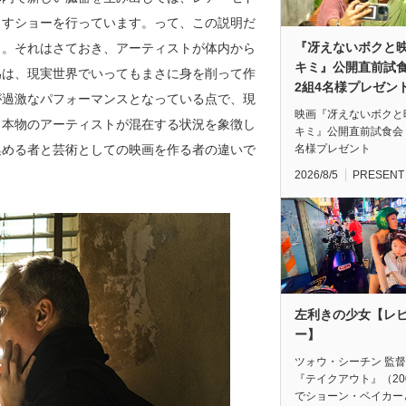
出すショーを行っています。って、この説明だ
『冴えないボクと
）。それはさておき、アーティストが体内から
キミ』公開直前
為は、現実世界でいってもまさに身を削って作
2組4名様プレゼン
が過激なパフォーマンスとなっている点で、現
映画『冴えないボクと
と本物のアーティストが混在する状況を象徴し
キミ』公開直前試食会
集める者と芸術としての映画を作る者の違いで
名様プレゼント
2026/8/5
PRESENT
左利きの少女【レ
ー】
ツォウ・シーチン 監
『テイクアウト』（20
でショーン・ベイカー