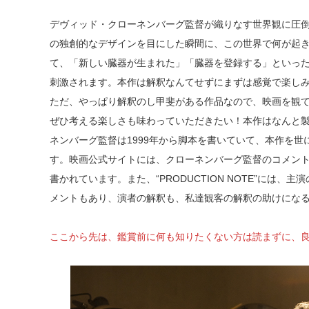
デヴィッド・クローネンバーグ監督が織りなす世界観に圧倒
の独創的なデザインを目にした瞬間に、この世界で何が起
て、「新しい臓器が生まれた」「臓器を登録する」といっ
刺激されます。本作は解釈なんてせずにまずは感覚で楽し
ただ、やっぱり解釈のし甲斐がある作品なので、映画を観
ぜひ考える楽しさも味わっていただきたい！本作はなんと製
ネンバーグ監督は1999年から脚本を書いていて、本作を
す。映画公式サイトには、クローネンバーグ監督のコメン
書かれています。また、“PRODUCTION NOTE”には
メントもあり、演者の解釈も、私達観客の解釈の助けにな
ここから先は、鑑賞前に何も知りたくない方は読まずに、