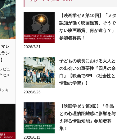
【映画学ゼミ第10回】「メタ
認知が働く映画鑑賞、そうで
ない映画鑑賞、何が違う？」
参加者募集！
ラマレ
2026/7/31
スラン
月】
子どもの成長における大人と
の出会いの重要性『四月の余
レビュ
アクセス
白』【映画でSEL（社会性と
情動の学習）】
ランキ
2026/6/26
【映画学ゼミ第9回】「作品
との心理的距離感に影響を与
え得る情動知能」参加者募
集！
2026/6/11