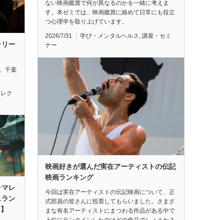
ない映画鑑賞で何が異なるのかを一緒に考えま
す。本ゼミでは、映画鑑賞に絡めて日常にも役立
つ心理学を取り上げています。
2026/7/31
学び・メンタルヘルス
,
講座・セミ
ラリー
ナー
れ。千葉
セレク
映画好きが選んだ実在アーティストの伝記
映画ランキング
ラマレ
今回は実在アーティストの伝記映画について、正
スラン
式部員の皆さんに投票してもらいました。さまざ
月】
まな有名アーティストにまつわる作品がある中で
上位にランクインしたのはどの作品でしょうか？