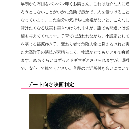
早朝から布団をバンバン叩くお隣さん。これは厄介な人に
ろうとしないことがいかに危険で愚かで、人を傷つけるこ
なっています。また自分の気持ちに余裕がないと、こんな
背けたくなる現実も突きつけられますが、誰でも間違いは
望も与えてくれます。子育てに追われながら、小説家とし
を演じる篠原ゆき子、変わり者で危険人物に見えるけれど
た大高洋子の演技が素晴らしく、物語がとてもリアルで身
ます。95％くらいはずっとドギマギとさせられますが、最
で、安心して観てください。普段のご近所付き合いについ