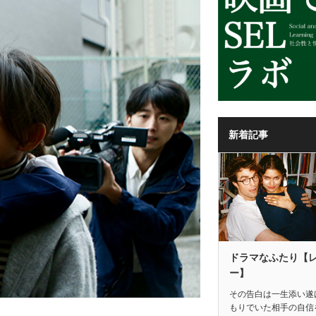
新着記事
ドラマなふたり【
ー】
その告白は一生添い遂
もりでいた相手の自信