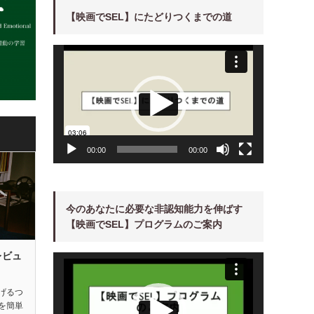
【映画でSEL】にたどりつくまでの道
動
画
プ
レ
ー
ヤ
ー
00:00
00:00
今のあなたに必要な非認知能力を伸ばす
【映画でSEL】プログラムのご案内
レビュ
動
画
プ
レ
ー
げるつ
ヤ
を簡単
ー