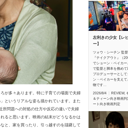
左利きの少女【レ
ー】
ツォウ・シーチン 監
『テイクアウト』（20
でショーン・ベイカー
で監督と脚本を務めて
プロデューサーとして
ン・ベイカーを支えて
物です…
ころが多々あります。特に子育ての場面で夫婦
2026/8/4
REVIEW
,
＆ティーン向き映画判
わ」というリアルな姿も描かれています。また
ート向き映画判定
近所問題への対処の仕方や反応の違いで夫婦
られると思います。映画の結末がどうなるかは
いなと、家を買ったり、引っ越すのを躊躇して