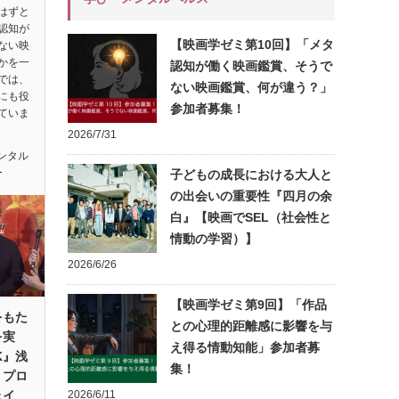
はずと
認知が
【映画学ゼミ第10回】「メタ
ない映
かを一
認知が働く映画鑑賞、そうで
では、
ない映画鑑賞、何が違う？」
にも役
参加者募集！
ていま
2026/7/31
ンタル
ー
子どもの成長における大人と
の出会いの重要性『四月の余
白』【映画でSEL（社会性と
情動の学習）】
2026/6/26
【映画学ゼミ第9回】「作品
をもた
との心理的距離感に影響を与
を実
え得る情動知能」参加者募
K』浅
集！
・プロ
ェイ
2026/6/11