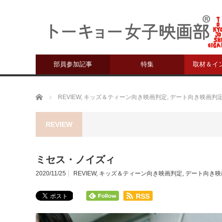
部員参加記事
特集
取材＆イ
ホーム
REVIEW
,
キッズ＆ティーン向き映画判定
,
デート向き映画判
REVIEW
ミセス・ノイズィ
2020/11/25
REVIEW
,
キッズ＆ティーン向き映画判定
,
デート向き映
RSS