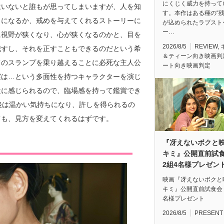
にくじく威力を持って
違いないと誰もが思ってしまいますが、人を知
す。本作はある種の“残
とになるか、戒めを与えてくれるストーリーに
が込められたラブスト
ー…
に視野が狭くなり、心が狭くなるのかと、目を
2026/8/5
REVIEW
,
犯すし、それを正すこともできるのだという希
＆ティーン向き映画判
てのスランプを乗り越えることに必死な主人公
ート向き映画判定
実は…という多面性を持つキャラクターを演じ
近に感じられるので、臨場感を持って鑑賞でき
後は温かい気持ちになり、許しを得られるの
ても、見方を変えてくれるはずです。
『冴えないボクと
キミ』公開直前
2組4名様プレゼン
映画『冴えないボクと
キミ』公開直前試食会
名様プレゼント
2026/8/5
PRESENT