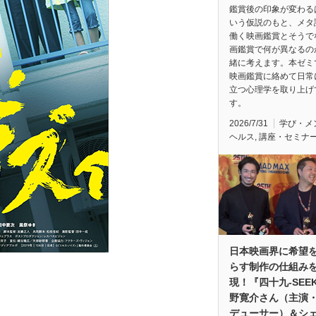
鑑賞後の印象が変わる
いう仮説のもと、メタ
働く映画鑑賞とそうで
画鑑賞で何が異なるの
緒に考えます。本ゼミ
映画鑑賞に絡めて日常
立つ心理学を取り上げ
す。
2026/7/31
学び・メ
ヘルス
,
講座・セミナ
日本映画界に希望
らす制作の仕組み
現！『四十九-SEE
野寛介さん（主演
デューサー）＆シ