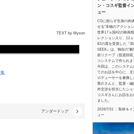
ン・コスギ監督イ
ュー
CGに頼らず生身の肉
せる“本物のアクション
世界17ヵ国42の映画
TEXT by Myson
レクション入り、12
82の賞を受賞した『四
SEEK』は、独自の“
前リクープ（投資回収
コシステムで作られま
今回は、このシステム
特集
てのお話を中心に、主
ロデューサーを兼務し
寛介さんと、監督・編
外交渉を担当したシェ
コスギさんにお話をお
ました。
2026/7/31
取材＆イ
アンダードッグ
ュー