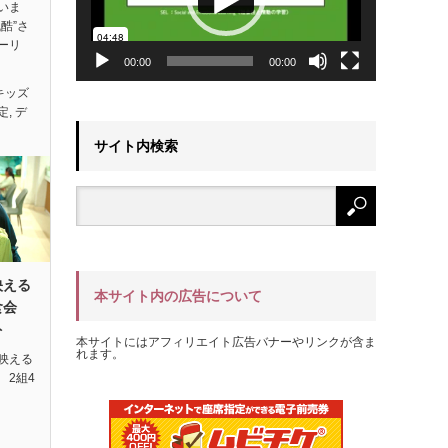
いま
酷”さ
ーリ
00:00
00:00
キッズ
定
,
デ
サイト内検索
映える
本サイト内の広告について
試食会
ト
本サイトにはアフィリエイト広告バナーやリンクが含ま
れます。
映える
 2組4