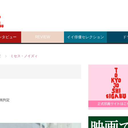
ンタビュー
REVIEW
イイ俳優セレクション
ド
定
ミセス・ノイズィ
画判定