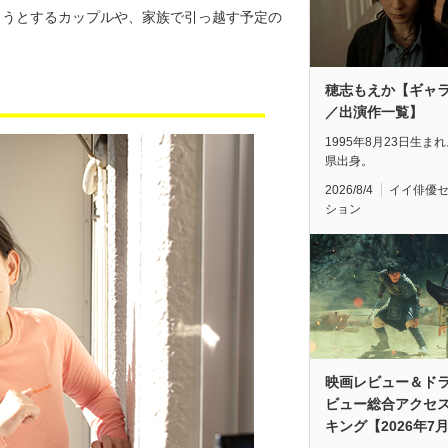
ようとするカップルや、家族で引っ越す予定の
。
穂志もえか【ギャ
／出演作一覧】
1995年8月23日生ま
県出身。
2026/8/4
イイ俳優
ション
映画レビュー＆ド
ビュー総合アクセ
キング【2026年7