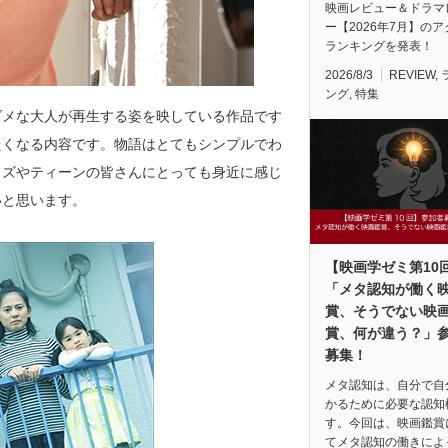
映画レビュー＆ドラマ
ー【2026年7月】の
ランキングを発表！
2026/8/3
REVIEW
,
ング
,
特集
ダメな大人が再生する姿を映している作品です
たくなる内容です。物語はとてもシンプルでわ
ッズやティーンの皆さんにとっても身近に感じ
いと思います。
【映画学ゼミ第10
「メタ認知が働く
賞、そうでない映
賞、何が違う？」
募集！
メタ認知は、自分で自
かるために必要な認知
す。今回は、映画鑑賞
てメタ認知の働きによ