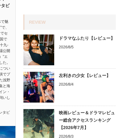
ンタビ
体で魅
REVIEW
”で、
祭でセ
ドラマなふたり【レビュー】
ヵ国で
十九-
2026/8/5
劇場公開
）”エ
した。
につい
演でプ
左利きの少女【レビュー】
た浅野
2026/8/4
集と海
イン・
伺いし
ンタビ
映画レビュー＆ドラマレビュ
ー総合アクセスランキング
【2026年7月】
2026/8/3