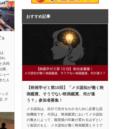
おすすめ記事
ビュ
督は、
04）
と共同
以降、
ショー
きた人
【映画学ゼミ第10回】「メタ認知が働く映
画鑑賞、そうでない映画鑑賞、何が違
キッズ
定
,
デ
う？」参加者募集！
メタ認知は、自分で自分をわかるために必要な認
知機能です。今回は、映画鑑賞においてメタ認知
の働きによって、鑑賞後の印象が変わるはずとい
う仮説のもと、メタ認知が働く映画鑑賞とそうで