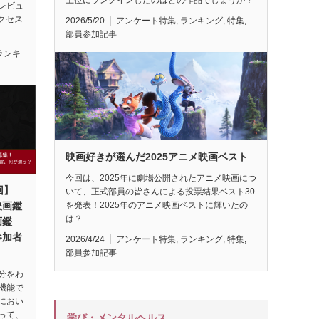
レビュ
アクセス
2026/5/20
アンケート特集
,
ランキング
,
特集
,
部員参加記事
ランキ
映画好きが選んだ2025アニメ映画ベスト
今回は、2025年に劇場公開されたアニメ映画につ
回】
いて、正式部員の皆さんによる投票結果ベスト30
映画鑑
を発表！2025年のアニメ映画ベストに輝いたの
は？
画鑑
参加者
2026/4/24
アンケート特集
,
ランキング
,
特集
,
部員参加記事
分をわ
機能で
におい
って、
学び・メンタルヘルス