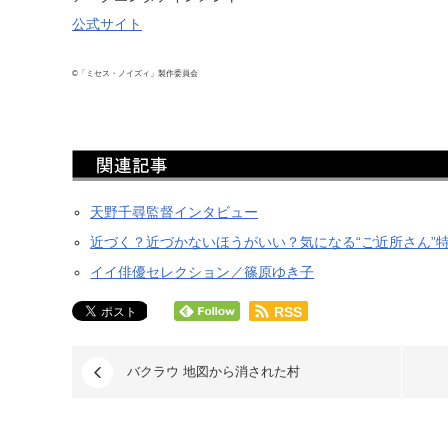
公式サイト
©「ミセス・ノイズィ」製作委員会
天野千尋監督インタビュー
近づく？近づかないほうがいい？気になる“ご近所さん”
イイ俳優セレクション／篠原ゆき子
RSS
バクラウ 地図から消された村