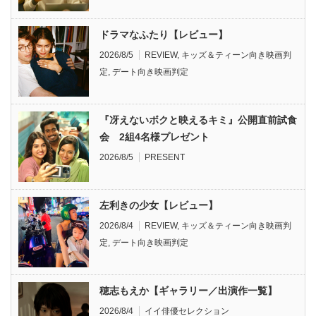
ドラマなふたり【レビュー】
2026/8/5
REVIEW
,
キッズ＆ティーン向き映画判
定
,
デート向き映画判定
『冴えないボクと映えるキミ』公開直前試食
会 2組4名様プレゼント
2026/8/5
PRESENT
左利きの少女【レビュー】
2026/8/4
REVIEW
,
キッズ＆ティーン向き映画判
定
,
デート向き映画判定
穂志もえか【ギャラリー／出演作一覧】
2026/8/4
イイ俳優セレクション