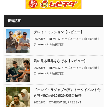
新着記事
グレイ・ミッション【レビュー】
2026/8/7
REVIEW
,
キッズ＆ティーン向き映画判
定
,
デート向き映画判定
君の見る世界をなぞる【レビュー】
2026/8/6
REVIEW
,
キッズ＆ティーン向き映画判
定
,
デート向き映画判定
『ヒンド・ラジャブの声』トークイベント付
き特別試写会10組20名様ご招待
2026/8/6
OTHERWISE
,
PRESENT