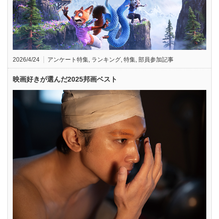
2026/4/24
アンケート特集
,
ランキング
,
特集
,
部員参加記事
映画好きが選んだ2025邦画ベスト