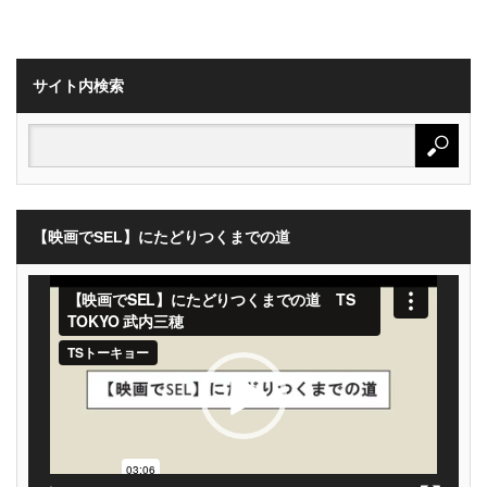
サイト内検索
【映画でSEL】にたどりつくまでの道
動
画
プ
レ
ー
ヤ
ー