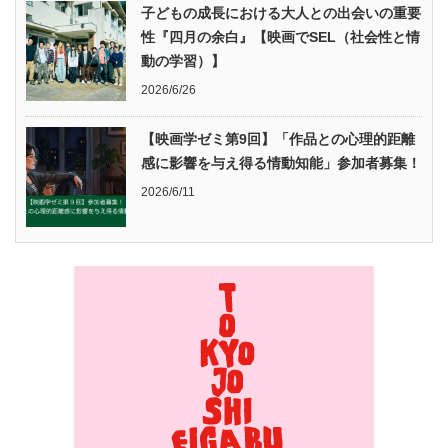
子どもの成長における大人との出会いの重要
性『四月の余白』【映画でSEL（社会性と情
動の学習）】
2026/6/26
【映画学ゼミ第9回】「作品との心理的距離
感に影響を与え得る情動知能」参加者募集！
2026/6/11