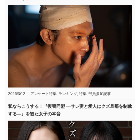
2026/3/12
アンケート特集
,
ランキング
,
特集
,
部員参加記事
私ならこうする！『復讐同盟 —サレ妻と愛人はクズ旦那を制裁
する—』を観た女子の本音