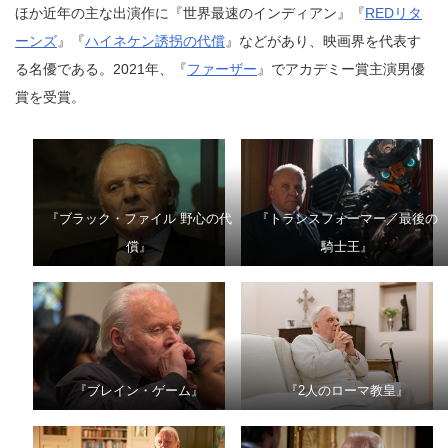
ほか近年の主な出演作に『世界最速のインディアン』『
REDリタ
ーンズ
』『
ハイネケン誘拐の代償
』などがあり、映画界を代表す
る名優である。2021年、『
ファーザー
』でアカデミー賞主演男優
賞を受賞。
『ブラック・ファイル 野心の代
『トランスフォーマー／最後の
償』
騎士王』
『ブレイン・ゲーム』
『2人のローマ教皇』