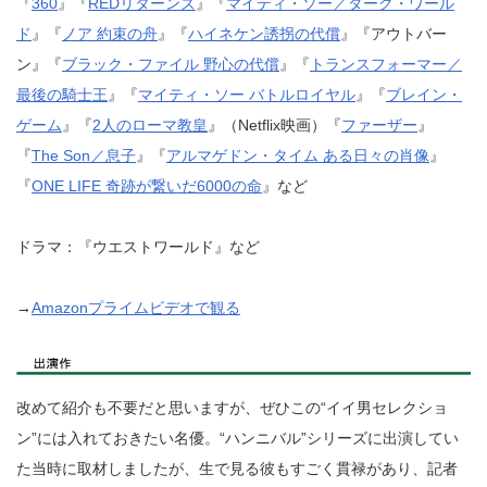
『
360
』『
REDリターンズ
』『
マイティ・ソー／ダーク・ワール
ド
』『
ノア 約束の舟
』『
ハイネケン誘拐の代償
』『アウトバー
ン』『
ブラック・ファイル 野心の代償
』『
トランスフォーマー／
最後の騎士王
』『
マイティ・ソー バトルロイヤル
』『
ブレイン・
ゲーム
』『
2人のローマ教皇
』（Netflix映画）『
ファーザー
』
『
The Son／息子
』『
アルマゲドン・タイム ある日々の肖像
』
『
ONE LIFE 奇跡が繋いだ6000の命
』など
ドラマ：『ウエストワールド』など
→
Amazonプライムビデオで観る
改めて紹介も不要だと思いますが、ぜひこの“イイ男セレクショ
ン”には入れておきたい名優。“ハンニバル”シリーズに出演してい
た当時に取材しましたが、生で見る彼もすごく貫禄があり、記者