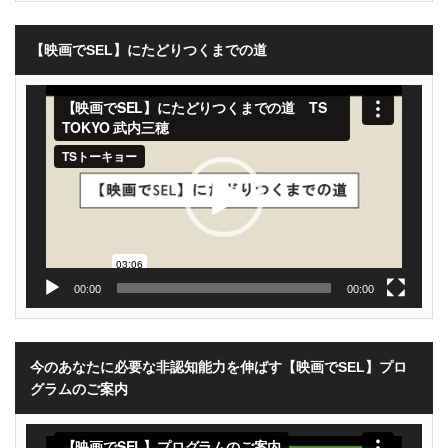
【映画でSEL】にたどりつくまでの道
動
画
プ
レ
ー
ヤ
ー
00:00
00:00
今のあなたに必要な非認知能力を伸ばす【映画でSEL】プロ
グラムのご案内
動
画