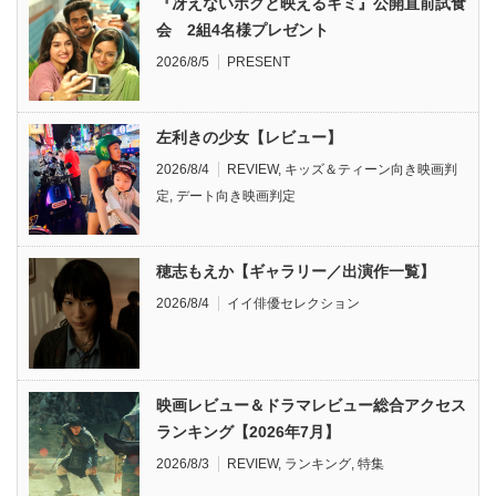
『冴えないボクと映えるキミ』公開直前試食
会 2組4名様プレゼント
2026/8/5
PRESENT
左利きの少女【レビュー】
2026/8/4
REVIEW
,
キッズ＆ティーン向き映画判
定
,
デート向き映画判定
穂志もえか【ギャラリー／出演作一覧】
2026/8/4
イイ俳優セレクション
映画レビュー＆ドラマレビュー総合アクセス
ランキング【2026年7月】
2026/8/3
REVIEW
,
ランキング
,
特集