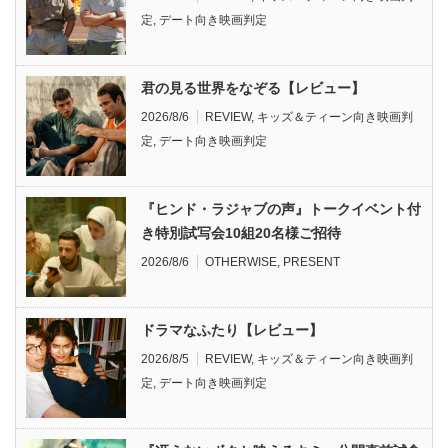
定
,
デート向き映画判定
君の見る世界をなぞる【レビュー】
2026/8/6
REVIEW
,
キッズ＆ティーン向き映画判
定
,
デート向き映画判定
『ヒンド・ラジャブの声』トークイベント付
き特別試写会10組20名様ご招待
2026/8/6
OTHERWISE
,
PRESENT
ドラマなふたり【レビュー】
2026/8/5
REVIEW
,
キッズ＆ティーン向き映画判
定
,
デート向き映画判定