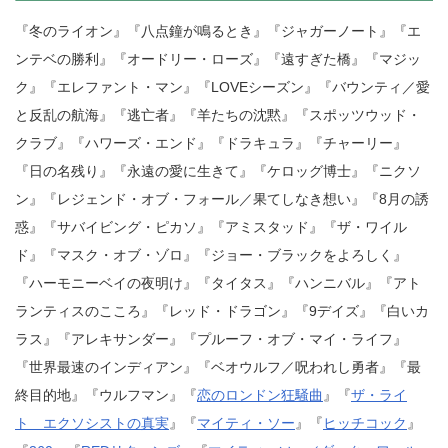
『冬のライオン』『八点鐘が鳴るとき』『ジャガーノート』『エ
ンテベの勝利』『オードリー・ローズ』『遠すぎた橋』『マジッ
ク』『エレファント・マン』『LOVEシーズン』『バウンティ／愛
と反乱の航海』『逃亡者』『羊たちの沈黙』『スポッツウッド・
クラブ』『ハワーズ・エンド』『ドラキュラ』『チャーリー』
『日の名残り』『永遠の愛に生きて』『ケロッグ博士』『ニクソ
ン』『レジェンド・オブ・フォール／果てしなき想い』『8月の誘
惑』『サバイビング・ピカソ』『アミスタッド』『ザ・ワイル
ド』『マスク・オブ・ゾロ』『ジョー・ブラックをよろしく』
『ハーモニーベイの夜明け』『タイタス』『ハンニバル』『アト
ランティスのこころ』『レッド・ドラゴン』『9デイズ』『白いカ
ラス』『アレキサンダー』『プルーフ・オブ・マイ・ライフ』
『世界最速のインディアン』『ベオウルフ／呪われし勇者』『最
終目的地』『ウルフマン』『
恋のロンドン狂騒曲
』『
ザ・ライ
ト エクソシストの真実
』『
マイティ・ソー
』『
ヒッチコック
』