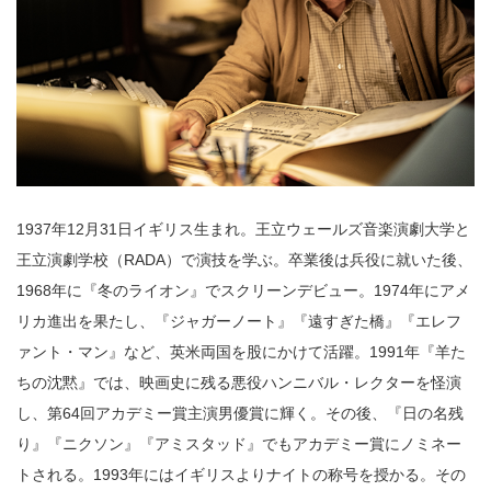
1937年12月31日イギリス生まれ。王立ウェールズ音楽演劇大学と
王立演劇学校（RADA）で演技を学ぶ。卒業後は兵役に就いた後、
1968年に『冬のライオン』でスクリーンデビュー。1974年にアメ
リカ進出を果たし、『ジャガーノート』『遠すぎた橋』『エレフ
ァント・マン』など、英米両国を股にかけて活躍。1991年『羊た
ちの沈黙』では、映画史に残る悪役ハンニバル・レクターを怪演
し、第64回アカデミー賞主演男優賞に輝く。その後、『日の名残
り』『ニクソン』『アミスタッド』でもアカデミー賞にノミネー
トされる。1993年にはイギリスよりナイトの称号を授かる。その