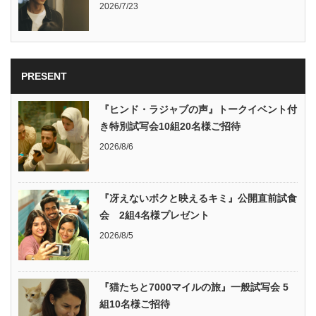
2026/7/23
PRESENT
『ヒンド・ラジャブの声』トークイベント付
き特別試写会10組20名様ご招待
2026/8/6
『冴えないボクと映えるキミ』公開直前試食
会 2組4名様プレゼント
2026/8/5
『猫たちと7000マイルの旅』一般試写会 5
組10名様ご招待