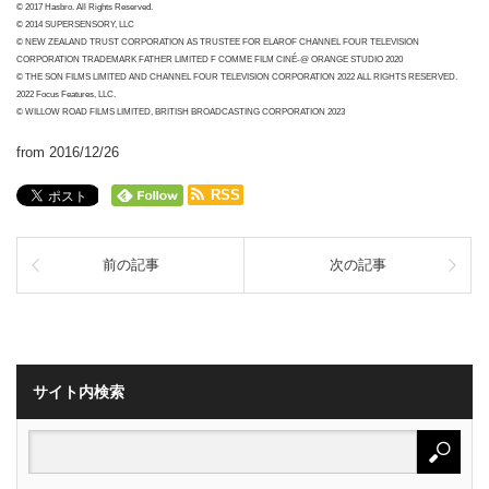
© 2017 Hasbro. All Rights Reserved.
© 2014 SUPERSENSORY, LLC
© NEW ZEALAND TRUST CORPORATION AS TRUSTEE FOR ELAROF CHANNEL FOUR TELEVISION
CORPORATION TRADEMARK FATHER LIMITED F COMME FILM CINÉ-@ ORANGE STUDIO 2020
© THE SON FILMS LIMITED AND CHANNEL FOUR TELEVISION CORPORATION 2022 ALL RIGHTS RESERVED.
2022 Focus Features, LLC.
© WILLOW ROAD FILMS LIMITED, BRITISH BROADCASTING CORPORATION 2023
from 2016/12/26
RSS
前の記事
次の記事
サイト内検索