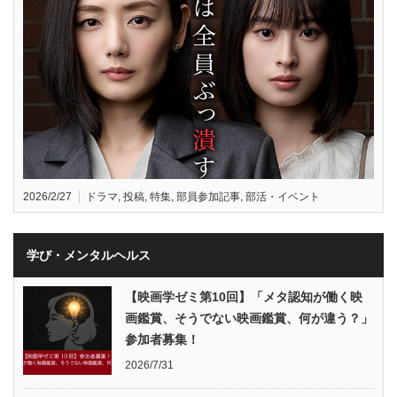
2026/2/27
ドラマ
,
投稿
,
特集
,
部員参加記事
,
部活・イベント
学び・メンタルヘルス
【映画学ゼミ第10回】「メタ認知が働く映
画鑑賞、そうでない映画鑑賞、何が違う？」
参加者募集！
2026/7/31