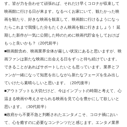
す。皆が力を合わせて頑張れば、それだけ早くコロナが収束して
映画館に行ける日が来ます。なるべくお家にいて、観たかった映
画を観たり、好きな映画を観直して、映画館に行けるようになっ
たらこれまで我慢した分もたくさん映画を観に行きましょう！ 延
期した新作が一気に公開した時のために映画代貯金をしておけば
もっと良いかも？（20代前半）
■映画館含め、映画業界全体が厳しい状況にあると思いますが、映
画ファンは新たな映画に出会える日をずっと待ち続けています。
できることがあればサポートしたいとも思っています。業界とフ
ァンが一緒になって知恵を出しながら新たなフェーズを生み出し
ていけたら素晴らしいと思います。（20代後半）
■アウトプットも大切だけど、今はインプットの時期と考えて、心
温まる映画や考えさせられる映画を見て心を豊かにして欲しいと
思います。（30代前半）
■政府から不要不急と判断されたエンタメこそ、コロナ禍におい
て、心を癒すのに必要なコンテンツだと感じます。エンタメ業界