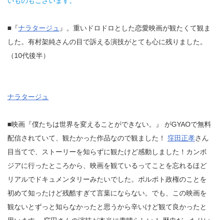
いものもございます。
■『
ナラタージュ
』。重いドロドロとした恋愛映画が観たくて観ま
した。有村架純さんの目で訴える演技がとても心に残りました。
（10代後半）
ナラタージュ
■映画『僕たちは世界を変えることができない。』 がGYAOで無料
配信されていて、観たかった作品なので観ました！
窪田正孝
さん
目当てで、ストーリーを知らずに観たけど感動しました！カンボ
ジアに行ったところから、映画を観ているってことを忘れるほど
リアルでドキュメンタリーみたいでした。ポルポト政権のことを
初めて知ったけど残酷すぎて言葉にならない。でも、この映画を
観ないとずっと知らなかったと思うから辛いけど観て良かったと