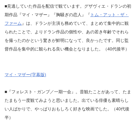
■見逃していた作品を配信で観ています。グザヴィエ・ドランの初
期作品『マイ・マザー』『胸騒ぎの恋人』『
トム・アット・ザ・
ファーム
』は、ドランが主演も務めていて、まとめて集中的に観
られたことで、よりドラン作品の個性や、あの若き年齢でそれら
を撮ったのかという驚きが鮮明になって、良かったです。同じ監
督作品を集中的に観られる良い機会となりました。（40代後半）
マイ・マザー(字幕版)
■『フォレスト・ガンプ／一期一会』。昔観たことがあって、たま
たまもう一度観てみようと思いました。出ている俳優も素晴らし
い人ばかりで、やっぱりおもしろく好きな映画でした。（40代後
半）