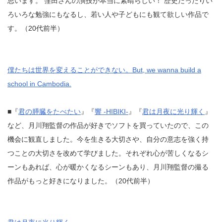
思います。 窪田さんの演技が本当に素晴らしい！ 歴史だったりい
ろいろな勉強にもなるし、若い人や子どもにも観て欲しい作品で
す。（20代前半）
僕たちは世界を変えることができない。But, we wanna build a
school in Cambodia.
■『
君の膵臓をたべたい
』『
響 -HIBIKI-
』『
君は月夜に光り輝く
』
など、月川翔監督の作品が好きでソフトを買っていたので、この
機会に観直しました。今を生きる大切さや、自分の意志を強く持
つことの大切さを改めて学びました。それぞれ心が苦しくなるシ
ーンもあれば、心が暖かくなるシーンもあり、月川翔監督の撮る
作品がもっと好きになりました。（20代前半）