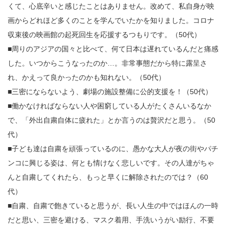
くて、心底辛いと感じたことはありません。改めて、私自身が映
画からどれほど多くのことを学んでいたかを知りました。コロナ
収束後の映画館の起死回生を応援するつもりです。（50代）
■周りのアジアの国々と比べて、何て日本は遅れているんだと痛感
した。いつからこうなったのか…。非常事態だから特に露呈さ
れ、かえって良かったのかも知れない。（50代）
■三密にならないよう、劇場の施設整備に公的支援を！（50代）
■働かなければならない人や困窮している人がたくさんいるなか
で、「外出自粛自体に疲れた」とか言うのは贅沢だと思う。（50
代）
■子ども達は自粛を頑張っているのに、愚かな大人が夜の街やパチ
ンコに興じる姿は、何とも情けなく悲しいです。その人達がちゃ
んと自粛してくれたら、もっと早くに解除されたのでは？（60
代）
■自粛、自粛で飽きていると思うが、長い人生の中ではほんの一時
だと思い、三密を避ける、マスク着用、手洗いうがい励行、不要