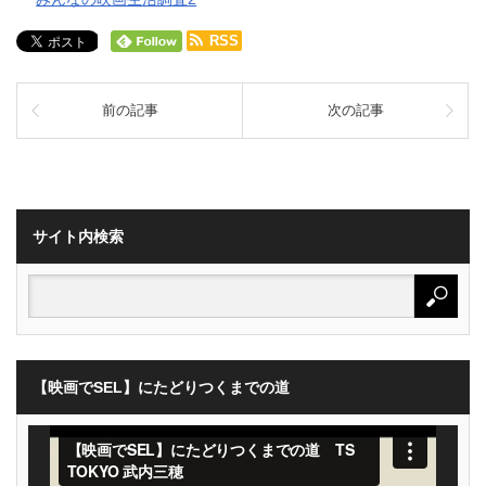
RSS
前の記事
次の記事
サイト内検索
【映画でSEL】にたどりつくまでの道
動
画
プ
レ
ー