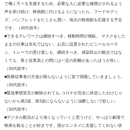
で働く方々を支援するため、必要な人に必要な補償がされるよう
声を挙げ続け、映画館に行けるようになったら、フードやグッ
ズ、パンフレットをたくさん買い、地元の映画館を応援する予定
です。（30代前半）
■できるテレワークは継続すべき。移動時間が無駄。 マスクをした
ままの仕事は失礼ではない。お店に設置されたビニールカーテ
ン、トレーでの受け渡しも、継続すべき。感染防止の観点ではな
くても、客と従業員との間には一定の距離があったほうが良い。
（30代前半）
■医療従事者の方達が困らないように皆で我慢していきましょう。
（30代前半）
■緊急事態宣言が解除されても､コロナが完全に終息したわけじゃ
ないから第2波、第3波にならないように油断しないで欲しい。
（30代前半）
■デジタル配信がより強くなっていくと思うけど、やっぱり劇場で
映画を観ることが好きです。国がエンタメに支援してくれない状