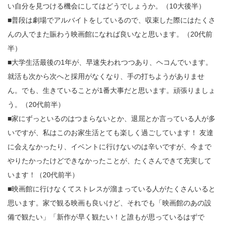
い自分を見つける機会にしてはどうでしょうか。（10大後半）
■普段は劇場でアルバイトをしているので、収束した際にはたくさ
んの人でまた賑わう映画館になれば良いなと思います。（20代前
半）
■大学生活最後の1年が、早速失われつつあり、ヘコんでいます。
就活も次から次へと採用がなくなり、手の打ちようがありませ
ん。でも、生きていることが1番大事だと思います。頑張りましょ
う。（20代前半）
■家にずっといるのはつまらないとか、退屈とか言っている人が多
いですが、私はこのお家生活とても楽しく過ごしています！ 友達
に会えなかったり、イベントに行けないのは辛いですが、今まで
やりたかったけどできなかったことが、たくさんできて充実して
います！（20代前半）
■映画館に行けなくてストレスが溜まっている人がたくさんいると
思います。家で観る映画も良いけど、それでも「映画館のあの設
備で観たい」「新作が早く観たい！と誰もが思っているはずで