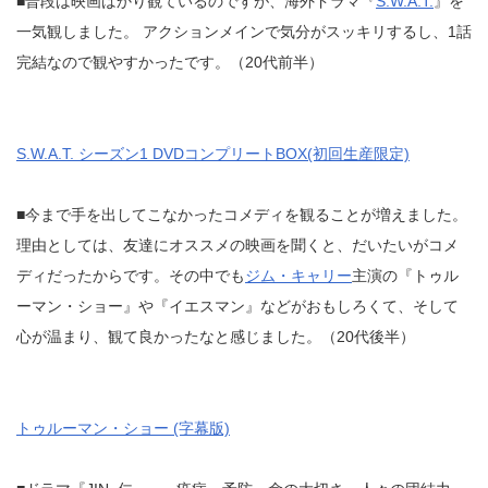
■普段は映画ばかり観ているのですが、海外ドラマ『
S.W.A.T.
』を
一気観しました。 アクションメインで気分がスッキリするし、1話
完結なので観やすかったです。（20代前半）
S.W.A.T. シーズン1 DVDコンプリートBOX(初回生産限定)
■今まで手を出してこなかったコメディを観ることが増えました。
理由としては、友達にオススメの映画を聞くと、だいたいがコメ
ディだったからです。その中でも
ジム・キャリー
主演の『トゥル
ーマン・ショー』や『イエスマン』などがおもしろくて、そして
心が温まり、観て良かったなと感じました。（20代後半）
トゥルーマン・ショー (字幕版)