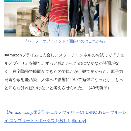
『
ハーフ・オブ・イット：面白いのはこれから
』
■Amazonプライムに入会し、スターチャンネルのお試しで『チェ
ルノブイリ』を観た。ずっと観たかったのになかなか時間がな
く、在宅勤務で時間ができたので観たが、観て良かった。原子力
発電や放射能汚染、人体への影響について勉強になったし、もっ
と知らなければいけないと考えさせられた。（40代前半）
【Amazon.co.jp限定】チェルノブイリ ーCHERNOBYLー ブルーレ
イ コンプリート・ボックス (2枚組) [Blu-ray]