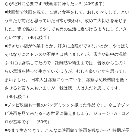
らが絶対に必要です!!映画館に帰りたい!!（40代後半）
■映画館で映画を観て、友達と食事をして、おしゃべりして、とい
う当たり前だと思っていた日常が失われ、改めて大切さを感じま
した。皆で協力して少しでも元の生活に近づけるようにしていき
たいです。（40代後半）
■行きたい店が休業中とか、好きに通院ができないとか、やっぱり
それなりにストレスや不便さは感じましたが、店内や街中の混雑
ぶりには辟易してたので、距離感や衛生面では、普段からこのぐ
らい意識を持って生きていくほうが、むしろ良いとすら思ってし
まいました。 日本人は潔癖になっている、潔癖は免疫機能を低下
させると言う人もいますが、我は我、人は人だと思ってます。
（40代後半）
■ゾンビ映画も一種のパンデミックを扱った作品です。今こそゾン
ビ映画を見て来たるべき世界に備えましょう。ジョージ・A・ロメ
ロが基本です！（50代）
■今まで生きてきて、こんなに映画館で映画を観なかった時期が長