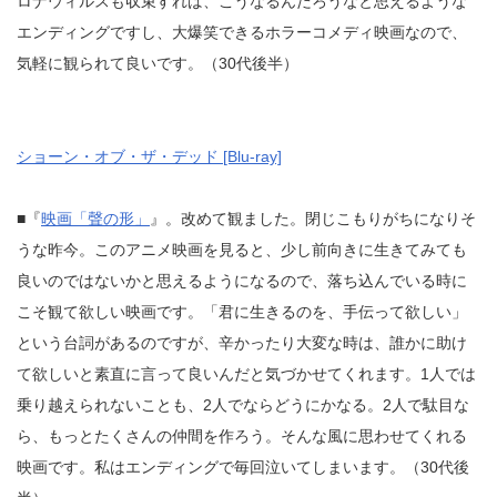
ロナウィルスも収束すれば、こうなるんだろうなと思えるような
エンディングですし、大爆笑できるホラーコメディ映画なので、
気軽に観られて良いです。（30代後半）
ショーン・オブ・ザ・デッド [Blu-ray]
■『
映画「聲の形」
』。改めて観ました。閉じこもりがちになりそ
うな昨今。このアニメ映画を見ると、少し前向きに生きてみても
良いのではないかと思えるようになるので、落ち込んでいる時に
こそ観て欲しい映画です。「君に生きるのを、手伝って欲しい」
という台詞があるのですが、辛かったり大変な時は、誰かに助け
て欲しいと素直に言って良いんだと気づかせてくれます。1人では
乗り越えられないことも、2人でならどうにかなる。2人で駄目な
ら、もっとたくさんの仲間を作ろう。そんな風に思わせてくれる
映画です。私はエンディングで毎回泣いてしまいます。（30代後