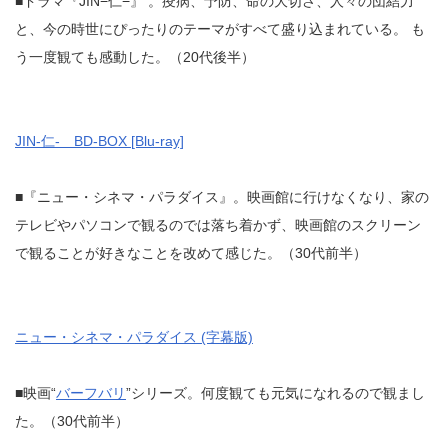
■ドラマ『JIN−仁−』 。疫病、予防、命の大切さ、人々の団結力
と、今の時世にぴったりのテーマがすべて盛り込まれている。 も
う一度観ても感動した。（20代後半）
JIN-仁- BD-BOX [Blu-ray]
■『ニュー・シネマ・パラダイス』。映画館に行けなくなり、家の
テレビやパソコンで観るのでは落ち着かず、映画館のスクリーン
で観ることが好きなことを改めて感じた。（30代前半）
ニュー・シネマ・パラダイス (字幕版)
■映画“
バーフバリ
”シリーズ。何度観ても元気になれるので観まし
た。（30代前半）