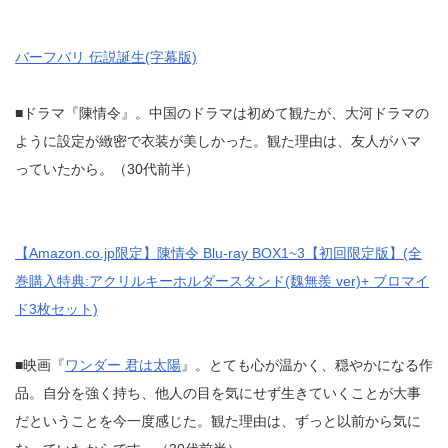
バーフバリ 伝説誕生(字幕版)
■ドラマ『陳情令』。中国のドラマは初めて観たが、大河ドラマの
ように設定が緻密で衣装が美しかった。観た理由は、友人がハマ
っていたから。（30代前半）
【Amazon.co.jp限定】陳情令 Blu-ray BOX1~3【初回限定版】(全
巻購入特典:アクリルキーホルダースタンド(魏無羨 ver)+ ブロマイ
ド3枚セット)
■映画『
ワンダー 君は太陽
』。とても心が温かく、穏やかになる作
品。自分を強く持ち、他人の目を気にせず生きていくことが大事
だということを今一度感じた。観た理由は、ずっと以前から気に