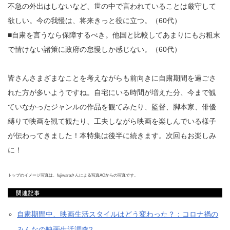
不急の外出はしないなど、世の中で言われていることは厳守して
欲しい。今の我慢は、将来きっと役に立つ。（60代）
■自粛を言うなら保障するべき。他国と比較してあまりにもお粗末
で情けない諸策に政府の怠慢しか感じない。（60代）
皆さんさまざまなことを考えながらも前向きに自粛期間を過ごさ
れた方が多いようですね。自宅にいる時間が増えた分、今まで観
ていなかったジャンルの作品を観てみたり、監督、脚本家、俳優
縛りで映画を観て観たり、工夫しながら映画を楽しんでいる様子
が伝わってきました！本特集は後半に続きます。次回もお楽しみ
に！
トップのイメージ写真は、fujiwaraさんによる写真ACからの写真です。
自粛期間中、映画生活スタイルはどう変わった？：コロナ禍の
みんなの映画生活調査2