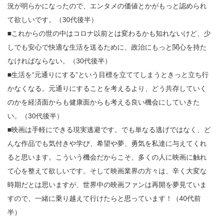
況が明らかになったので、エンタメの価値とかがもっと認められ
て欲しいです。（30代後半）
■これからの世の中はコロナ以前とは変わるかも知れないけど、少
しでも安心で快適な生活を送るために、政治にもっと関心を持た
なければならない。（30代後半）
■生活を“元通りにする”という目標を立ててしまうときっと立ち行
かなくなる。元通りにすることを考えるより、どう共存していく
のかを経済面からも健康面からも考える良い機会にしていきた
い。（30代後半）
■映画は手軽にできる現実逃避です。でも単なる逃げではなく、ど
んな作品でも気付きや学び、希望や夢、勇気を私達に与えてくれ
ると思います。こういう機会だからこそ、多くの人に映画に触れ
て心を整えて欲しいです。そして映画業界の方々は、辛く大変な
時期だとは思いますが、世界中の映画ファンは再開を夢見ていま
すので、一緒に乗り越えて行けたらと思っています！（40代前
半）