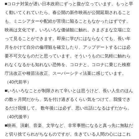
■コロナ対策が遅い日本政府にずっと腹が立っています。もっと早
く動いてくれていたら、春公開の新作映画が公開延期されること
も、ミニシアターや配給が苦境に陥ることもなかったはずです。
映画は文化です。いろいろな価値観に触れ、さまざまな立場に立
って見ることができます。即座に学びにはならなくても、長い年
月をかけて自分の倫理観を確立したり、アップデートするには必
要不可欠なものだと思っています。そういうものに気軽に触れら
れなくなるかも知れない恐怖を、コロナと、コロナに乗じた検察
庁法改正や種苗法改正、スーパーシティ法案に感じています。
（40代前半）
■いろいろなことが制限されて辛いとは思うけど、長い人生のほん
の数ヶ月間だから、気を付け過ぎるくらい気をつけて、我慢でき
るだけ我慢して。 数年後には必ず、思い出話になるはずだから。
（40代後半）
■映画、演劇、音楽、文学など、非常事態になると真っ先に無駄だ
と切り捨てられがちなものですが、生きている人間の心にはこれ