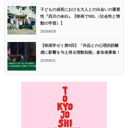
子どもの成長における大人との出会いの重要
性『四月の余白』【映画でSEL（社会性と情
動の学習）】
2026/6/26
【映画学ゼミ第9回】「作品との心理的距離
感に影響を与え得る情動知能」参加者募集！
2026/6/11