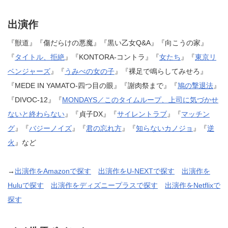
出演作
『獣道』『傷だらけの悪魔』『黒い乙女Q&A』『向こうの家』
『
タイトル、拒絶
』『KONTORA-コントラ』『
女たち
』『
東京リ
ベンジャーズ
』『
うみべの女の子
』『裸足で鳴らしてみせろ』
『MEDE IN YAMATO-四つ目の眼』『謝肉祭まで』『
鳩の撃退法
』
『DIVOC-12』『
MONDAYS／このタイムループ、上司に気づかせ
ないと終わらない
』『貞子DX』『
サイレントラブ
』『
マッチン
グ
』『
バジーノイズ
』『
君の忘れ方
』『
知らないカノジョ
』『
逆
火
』など
→
出演作をAmazonで探す
出演作をU-NEXTで探す
出演作を
Huluで探す
出演作をディズニープラスで探す
出演作をNetflixで
探す