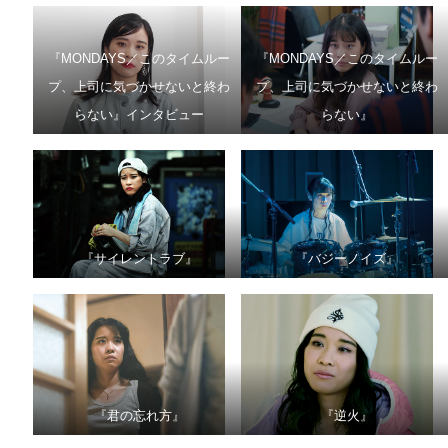
『MONDAYS／このタイムルー
『MONDAYS／このタイムルー
プ、上司に気づかせないと終わ
プ、上司に気づかせないと終わ
らない』インタビュー
らない』
『サイレントラブ』
『バジーノイズ』
『君の忘れ方』
『逆火』