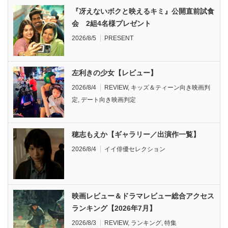
『冴えないボクと映えるキミ』公開直前試食
会 2組4名様プレゼント
2026/8/5
PRESENT
左利きの少女【レビュー】
2026/8/4
REVIEW
,
キッズ＆ティーン向き映画判
定
,
デート向き映画判定
穂志もえか【ギャラリー／出演作一覧】
2026/8/4
イイ俳優セレクション
映画レビュー＆ドラマレビュー総合アクセス
ランキング【2026年7月】
2026/8/3
REVIEW
,
ランキング
,
特集