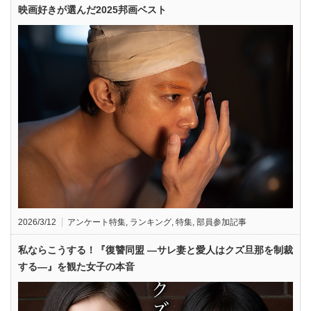
映画好きが選んだ2025邦画ベスト
2026/3/12
アンケート特集
,
ランキング
,
特集
,
部員参加記事
私ならこうする！『復讐同盟 —サレ妻と愛人はクズ旦那を制裁
する—』を観た女子の本音