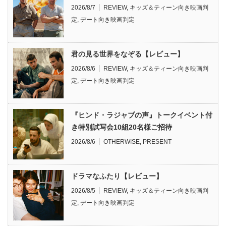
2026/8/7
REVIEW
,
キッズ＆ティーン向き映画判
定
,
デート向き映画判定
君の見る世界をなぞる【レビュー】
2026/8/6
REVIEW
,
キッズ＆ティーン向き映画判
定
,
デート向き映画判定
『ヒンド・ラジャブの声』トークイベント付
き特別試写会10組20名様ご招待
2026/8/6
OTHERWISE
,
PRESENT
ドラマなふたり【レビュー】
2026/8/5
REVIEW
,
キッズ＆ティーン向き映画判
定
,
デート向き映画判定