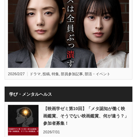
2026/2/27
ドラマ
,
投稿
,
特集
,
部員参加記事
,
部活・イベント
学び・メンタルヘルス
【映画学ゼミ第10回】「メタ認知が働く映
画鑑賞、そうでない映画鑑賞、何が違う？」
参加者募集！
2026/7/31