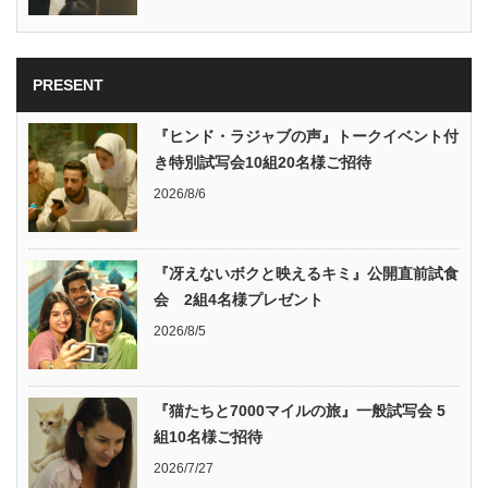
PRESENT
『ヒンド・ラジャブの声』トークイベント付
き特別試写会10組20名様ご招待
2026/8/6
『冴えないボクと映えるキミ』公開直前試食
会 2組4名様プレゼント
2026/8/5
『猫たちと7000マイルの旅』一般試写会 5
組10名様ご招待
2026/7/27