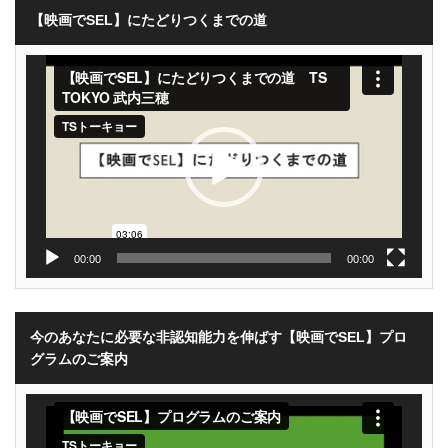
【映画でSEL】にたどりつくまでの道
動
画
プ
レ
ー
ヤ
ー
00:00
00:00
今のあなたに必要な非認知能力を伸ばす【映画でSEL】プロ
グラムのご案内
動
画
プ
レ
ー