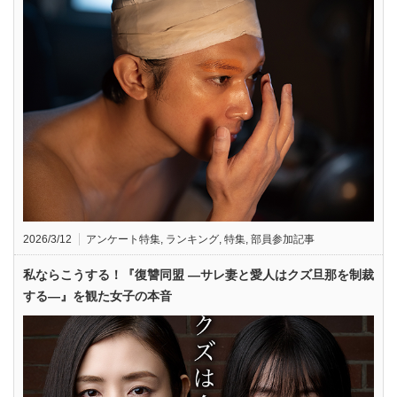
2026/3/12
アンケート特集
,
ランキング
,
特集
,
部員参加記事
私ならこうする！『復讐同盟 —サレ妻と愛人はクズ旦那を制裁
する—』を観た女子の本音