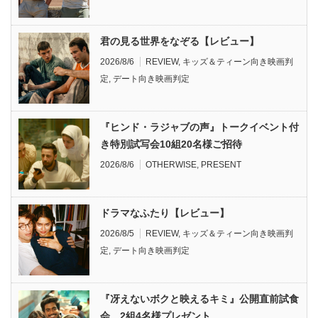
君の見る世界をなぞる【レビュー】
2026/8/6
REVIEW
,
キッズ＆ティーン向き映画判
定
,
デート向き映画判定
『ヒンド・ラジャブの声』トークイベント付
き特別試写会10組20名様ご招待
2026/8/6
OTHERWISE
,
PRESENT
ドラマなふたり【レビュー】
2026/8/5
REVIEW
,
キッズ＆ティーン向き映画判
定
,
デート向き映画判定
『冴えないボクと映えるキミ』公開直前試食
会 2組4名様プレゼント