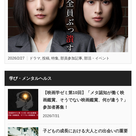
2026/2/27
ドラマ
,
投稿
,
特集
,
部員参加記事
,
部活・イベント
学び・メンタルヘルス
【映画学ゼミ第10回】「メタ認知が働く映
画鑑賞、そうでない映画鑑賞、何が違う？」
参加者募集！
2026/7/31
子どもの成長における大人との出会いの重要