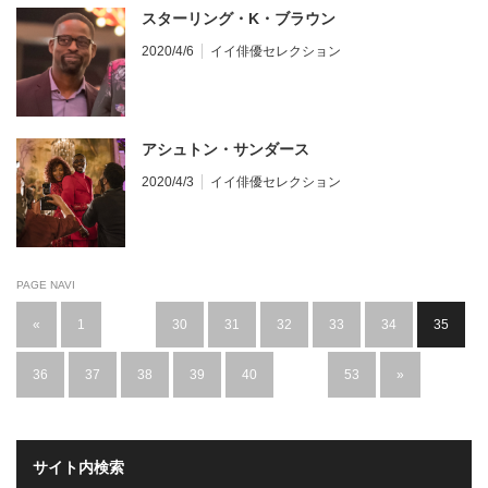
スターリング・K・ブラウン
2020/4/6
イイ俳優セレクション
アシュトン・サンダース
2020/4/3
イイ俳優セレクション
PAGE NAVI
«
1
…
30
31
32
33
34
35
36
37
38
39
40
…
53
»
サイト内検索