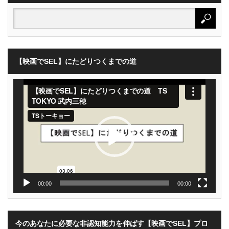
【映画でSEL】にたどりつくまでの道
動
画
プ
レ
ー
ヤ
ー
00:00
00:00
今のあなたに必要な非認知能力を伸ばす【映画でSEL】プロ