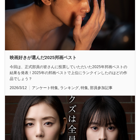
映画好きが選んだ2025邦画ベスト
今回は、正式部員の皆さんに投票していただいた2025年邦画ベストの
結果を発表！2025年の邦画ベストで上位にランクインしたのはどの作
品でしょう？
2026/3/12
アンケート特集
,
ランキング
,
特集
,
部員参加記事