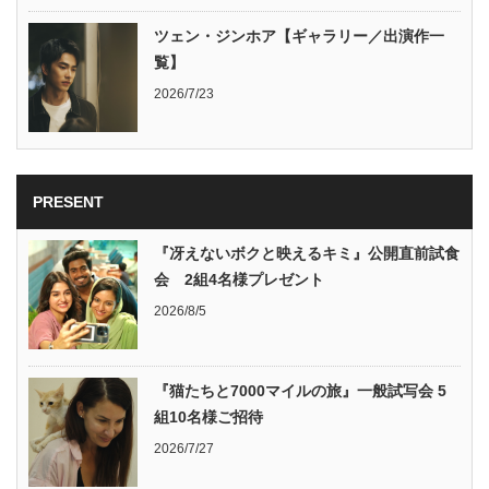
ツェン・ジンホア【ギャラリー／出演作一
覧】
2026/7/23
PRESENT
『冴えないボクと映えるキミ』公開直前試食
会 2組4名様プレゼント
2026/8/5
『猫たちと7000マイルの旅』一般試写会 5
組10名様ご招待
2026/7/27