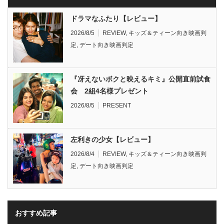
ドラマなふたり【レビュー】
2026/8/5
REVIEW
,
キッズ＆ティーン向き映画判
定
,
デート向き映画判定
『冴えないボクと映えるキミ』公開直前試食
会 2組4名様プレゼント
2026/8/5
PRESENT
左利きの少女【レビュー】
2026/8/4
REVIEW
,
キッズ＆ティーン向き映画判
定
,
デート向き映画判定
おすすめ記事