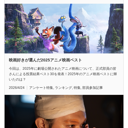
映画好きが選んだ2025アニメ映画ベスト
今回は、2025年に劇場公開されたアニメ映画について、正式部員の皆
さんによる投票結果ベスト30を発表！2025年のアニメ映画ベストに輝
いたのは？
2026/4/24
アンケート特集
,
ランキング
,
特集
,
部員参加記事