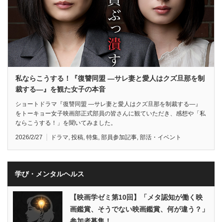
私ならこうする！『復讐同盟 —サレ妻と愛人はクズ旦那を制
裁する—』を観た女子の本音
ショートドラマ『復讐同盟 —サレ妻と愛人はクズ旦那を制裁する—』
をトーキョー女子映画部正式部員の皆さんに観ていただき、感想や「私
ならこうする！」を聞いてみました。
2026/2/27
ドラマ
,
投稿
,
特集
,
部員参加記事
,
部活・イベント
学び・メンタルヘルス
【映画学ゼミ第10回】「メタ認知が働く映
画鑑賞、そうでない映画鑑賞、何が違う？」
参加者募集！