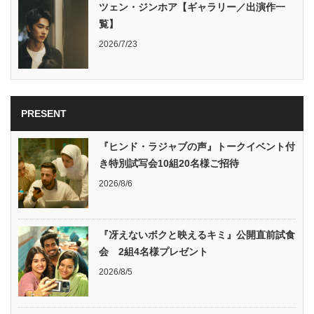
ツェン・ジンホア【ギャラリー／出演作一
覧】
2026/7/23
PRESENT
『ヒンド・ラジャブの声』トークイベント付
き特別試写会10組20名様ご招待
2026/8/6
『冴えないボクと映えるキミ』公開直前試食
会 2組4名様プレゼント
2026/8/5