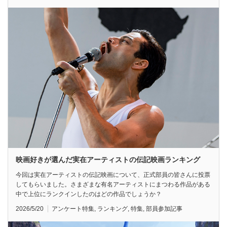
映画好きが選んだ実在アーティストの伝記映画ランキング
今回は実在アーティストの伝記映画について、正式部員の皆さんに投票
してもらいました。さまざまな有名アーティストにまつわる作品がある
中で上位にランクインしたのはどの作品でしょうか？
2026/5/20
アンケート特集
,
ランキング
,
特集
,
部員参加記事