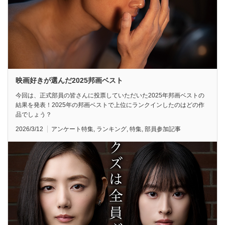
映画好きが選んだ2025邦画ベスト
今回は、正式部員の皆さんに投票していただいた2025年邦画ベストの
結果を発表！2025年の邦画ベストで上位にランクインしたのはどの作
品でしょう？
2026/3/12
アンケート特集
,
ランキング
,
特集
,
部員参加記事