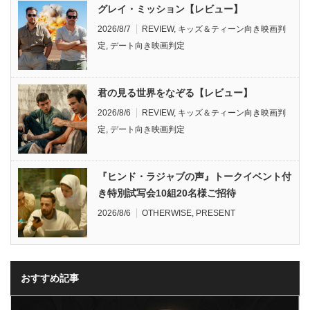
グレイ・ミッション【レビュー】
2026/8/7
REVIEW
,
キッズ＆ティーン向き映画判
定
,
デート向き映画判定
君の見る世界をなぞる【レビュー】
2026/8/6
REVIEW
,
キッズ＆ティーン向き映画判
定
,
デート向き映画判定
『ヒンド・ラジャブの声』トークイベント付
き特別試写会10組20名様ご招待
2026/8/6
OTHERWISE
,
PRESENT
おすすめ記事