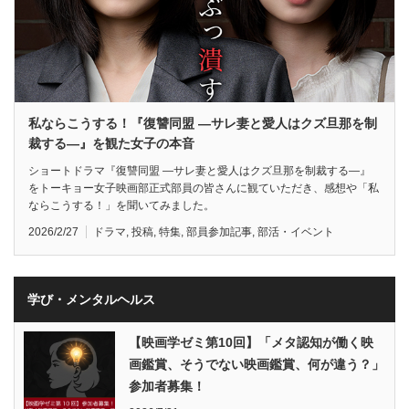
私ならこうする！『復讐同盟 —サレ妻と愛人はクズ旦那を制
裁する—』を観た女子の本音
ショートドラマ『復讐同盟 —サレ妻と愛人はクズ旦那を制裁する—』
をトーキョー女子映画部正式部員の皆さんに観ていただき、感想や「私
ならこうする！」を聞いてみました。
2026/2/27
ドラマ
,
投稿
,
特集
,
部員参加記事
,
部活・イベント
学び・メンタルヘルス
【映画学ゼミ第10回】「メタ認知が働く映
画鑑賞、そうでない映画鑑賞、何が違う？」
参加者募集！