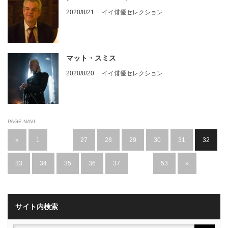
2020/8/21
イイ俳優セレクション
マット・スミス
2020/8/20
イイ俳優セレクション
PAGE NAVI
«
1
…
27
28
29
30
31
32
33
34
35
36
37
…
53
»
サイト内検索