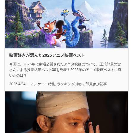
映画好きが選んだ2025アニメ映画ベスト
今回は、2025年に劇場公開されたアニメ映画について、正式部員の皆
さんによる投票結果ベスト30を発表！2025年のアニメ映画ベストに輝
いたのは？
2026/4/24
アンケート特集
,
ランキング
,
特集
,
部員参加記事