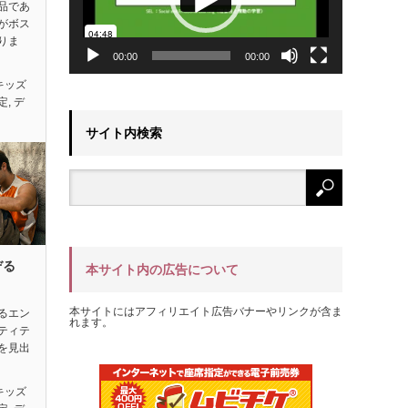
品であ
がボス
りま
00:00
00:00
キッズ
定
,
デ
サイト内検索
ぞる
本サイト内の広告について
本サイトにはアフィリエイト広告バナーやリンクが含ま
るエン
れます。
ティテ
を見出
キッズ