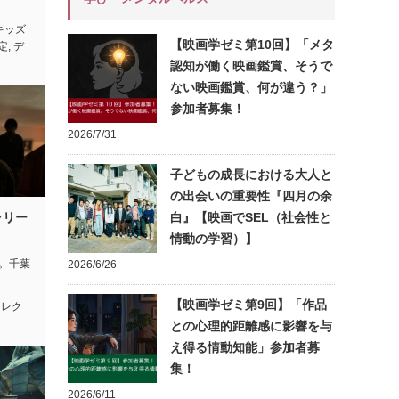
キッズ
【映画学ゼミ第10回】「メタ
定
,
デ
認知が働く映画鑑賞、そうで
ない映画鑑賞、何が違う？」
参加者募集！
2026/7/31
子どもの成長における大人と
の出会いの重要性『四月の余
ラリー
白』【映画でSEL（社会性と
情動の学習）】
れ。千葉
2026/6/26
【映画学ゼミ第9回】「作品
セレク
との心理的距離感に影響を与
え得る情動知能」参加者募
集！
2026/6/11