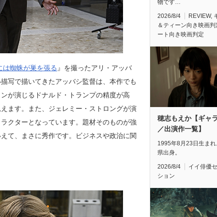
物です…
2026/8/4
REVIEW
,
＆ティーン向き映画判
ート向き映画判定
には蜘蛛が巣を張る
』を撮ったアリ・アッバ
い描写で描いてきたアッバシ監督は、本作でも
タンが演じるドナルド・トランプの精度が高
見えます。また、ジェレミー・ストロングが演
穂志もえか【ギャ
ャラクターとなっています。題材そのものが強
／出演作一覧】
いえて、まさに秀作です。ビジネスや政治に関
1995年8月23日生ま
県出身。
2026/8/4
イイ俳優
ション