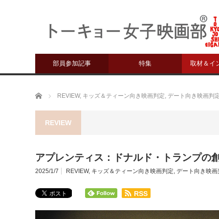
部員参加記事
特集
取材＆イ
ホーム
REVIEW
,
キッズ＆ティーン向き映画判定
,
デート向き映画判
REVIEW
アプレンティス：ドナルド・トランプの
2025/1/7
REVIEW
,
キッズ＆ティーン向き映画判定
,
デート向き映画
RSS