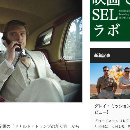
新着記事
グレイ・ミッショ
ビュー】
『コードネーム U.N.C.
。副題の「ドナルド・トランプの創り方」から
と同様に、女性1名、