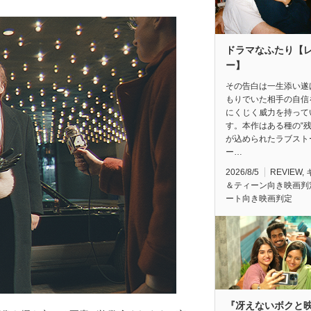
ドラマなふたり【
ー】
その告白は一生添い遂
もりでいた相手の自信
にくじく威力を持って
す。本作はある種の“残
が込められたラブスト
ー…
2026/8/5
REVIEW
,
＆ティーン向き映画判
ート向き映画判定
『冴えないボクと