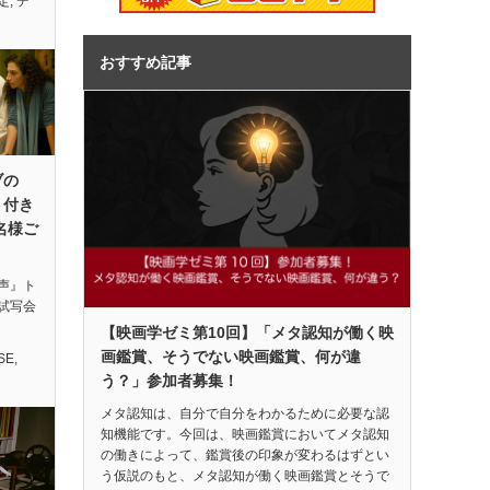
定
,
デ
おすすめ記事
ブの
ト付き
名様ご
声』ト
試写会
【映画学ゼミ第10回】「メタ認知が働く映
画鑑賞、そうでない映画鑑賞、何が違
SE
,
う？」参加者募集！
メタ認知は、自分で自分をわかるために必要な認
知機能です。今回は、映画鑑賞においてメタ認知
の働きによって、鑑賞後の印象が変わるはずとい
う仮説のもと、メタ認知が働く映画鑑賞とそうで