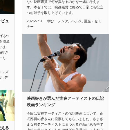
ない映画鑑賞で何が異なるのかを一緒に考えま
す。本ゼミでは、映画鑑賞に絡めて日常にも役立
つ心理学を取り上げています。
レビュ
2026/7/31
学び・メンタルヘルス
,
講座・セミ
ナー
げるつ
を簡単
いま
酷”さ
ーリ
キッズ
定
,
デ
映画好きが選んだ実在アーティストの伝記
映画ランキング
今回は実在アーティストの伝記映画について、正
式部員の皆さんに投票してもらいました。さまざ
まな有名アーティストにまつわる作品がある中で
映える
上位にランクインしたのはどの作品でしょうか？