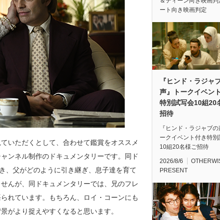
＆ティーン向き映画判
ート向き映画判定
『ヒンド・ラジャ
声』トークイベン
特別試写会10組20
招待
『ヒンド・ラジャブの
ークイベント付き特別
観ていただくとして、合わせて鑑賞をオススメ
10組20名様ご招待
チャンネル制作のドキュメンタリーです。同ド
2026/8/6
OTHERWI
築き、父がどのように引き継ぎ、息子達を育て
PRESENT
ませんが、同ドキュメンタリーでは、兄のフレ
語られています。もちろん、ロイ・コーンにも
背景がより捉えやすくなると思います。