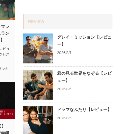
REVIEW
ラマレ
スラン
グレイ・ミッション【レビュ
月】
ー】
レビュ
2026/8/7
アクセス
ランキ
君の見る世界をなぞる【レビ
ュー】
2026/8/6
ドラマなふたり【レビュー】
2026/8/5
回】
映画鑑