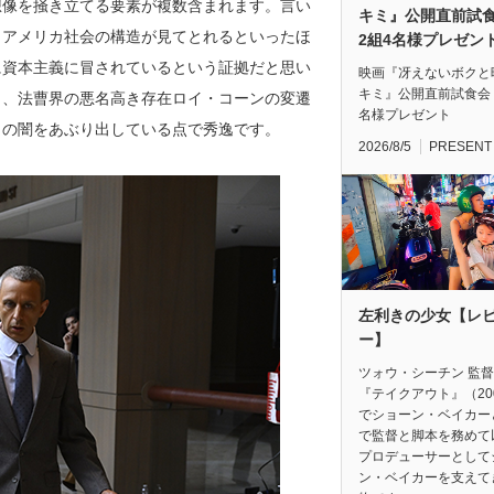
想像を掻き立てる要素が複数含まれます。言い
キミ』公開直前
、アメリカ社会の構造が見てとれるといったほ
2組4名様プレゼン
に資本主義に冒されているという証拠だと思い
映画『冴えないボクと
キミ』公開直前試食会
と、法曹界の悪名高き存在ロイ・コーンの変遷
名様プレゼント
カの闇をあぶり出している点で秀逸です。
2026/8/5
PRESENT
左利きの少女【レ
ー】
ツォウ・シーチン 監
『テイクアウト』（20
でショーン・ベイカー
で監督と脚本を務めて
プロデューサーとして
ン・ベイカーを支えて