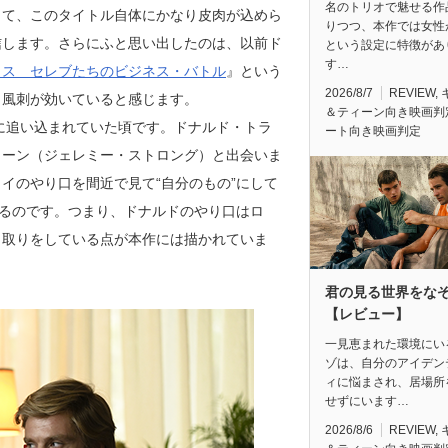
名のトリオで魅せる作
して、このタイトル自体にかなり皮肉が込めら
りつつ、本作では女性
信します。さらにふと思い出したのは、以前ド
という設定に特徴があ
す…
ィス セレブたちのビジネス・バトル
』という
2026/8/7
REVIEW
,
り風刺が効いていると感じます。
＆ティーン向き映画判
地に追い込まれていた頃です。ドナルド・トラ
ート向き映画判定
コーン（ジェレミー・ストロング）と出会いま
イのやり口を間近で見て“自分のもの”にして
いるのです。つまり、ドナルドのやり口はロ
こ取りをしている点が本作には描かれていま
君の見る世界をな
【レビュー】
一見恵まれた環境にい
ゾは、自分のアイデン
ィに悩まされ、居場所
せずにいます…
2026/8/6
REVIEW
,