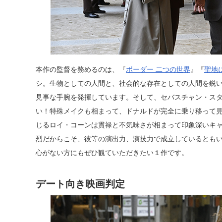
本作の監督を務めるのは、『
ボーダー 二つの世界
』『
聖地
シ。生物としての人間と、社会的な存在としての人間を鋭
見事な手腕を発揮しています。そして、セバスチャン・ス
い！特殊メイクも相まって、ドナルドが完全に乗り移って
じるロイ・コーンは貫禄と不気味さが相まって印象深いキ
烈だからこそ、彼等の演出力、演技力で成立しているとも
心がない方にもぜひ観ていただきたい１作です。
デート向き映画判定