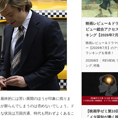
映画レビュー＆ド
ビュー総合アクセ
キング【2026年7
映画レビュー＆ドラマ
ー【2026年7月】の
ランキングを発表！
2026/8/3
REVIEW
,
ング
,
特集
、最終的には苦い展開のほうが印象に残りま
像が膨らんでしまうのは否めないでしょう。ド
【映画学ゼミ第10
うな状況は万国共通、時代も問わずよくあるこ
「メタ認知が働く