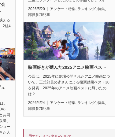
試食会
2026/5/20
アンケート特集
,
ランキング
,
特集
,
ト
部員参加記事
映える
 2組4
映画好きが選んだ2025アニメ映画ベスト
今回は、2025年に劇場公開されたアニメ映画につ
いて、正式部員の皆さんによる投票結果ベスト30
ビュ
を発表！2025年のアニメ映画ベストに輝いたの
は？
2026/4/24
アンケート特集
,
ランキング
,
特集
,
督は、
部員参加記事
04）
と共同
以降、
ショー
きた人
学び・メンタルヘルス