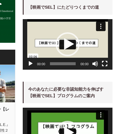
【映画でSEL】にたどりつくまでの道
動
画
プ
レ
ー
ヤ
ー
00:00
00:00
今のあなたに必要な非認知能力を伸ばす
【映画でSEL】プログラムのご案内
ン【レ
動
画
プ
レ
ー
L.E.』
ヤ
男性２
ー