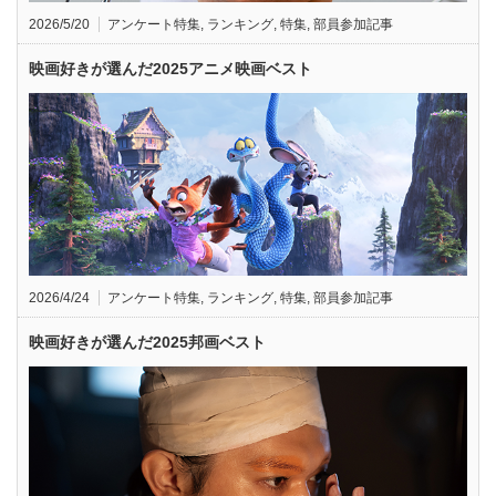
2026/5/20
アンケート特集
,
ランキング
,
特集
,
部員参加記事
映画好きが選んだ2025アニメ映画ベスト
2026/4/24
アンケート特集
,
ランキング
,
特集
,
部員参加記事
映画好きが選んだ2025邦画ベスト