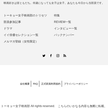
映画好きは皆ともだち。何歳になっても女子は女子。あなたも今日から当部員です。
トーキョー女子映画部のトリセツ
特集
部員参加記事
REVIEW一覧
ドラマ
インタビュー一覧
イイ俳優セレクション一覧
バックナンバー
メルマガ登録（女性限定）
RSS
Twitter
Facebook
Instagram
会社概要
FAQ
正式部員利用規約
プライバシーポリシー
トーキョー女子映画部
All rights reserved. こちらのいかなる内容も無断に転載、