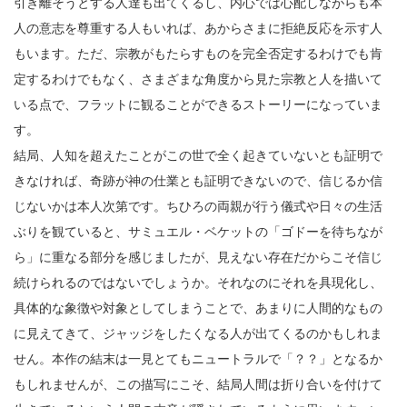
引き離そうとする人達も出てくるし、内心では心配しながらも本
人の意志を尊重する人もいれば、あからさまに拒絶反応を示す人
もいます。ただ、宗教がもたらすものを完全否定するわけでも肯
定するわけでもなく、さまざまな角度から見た宗教と人を描いて
いる点で、フラットに観ることができるストーリーになっていま
す。
結局、人知を超えたことがこの世で全く起きていないとも証明で
きなければ、奇跡が神の仕業とも証明できないので、信じるか信
じないかは本人次第です。ちひろの両親が行う儀式や日々の生活
ぶりを観ていると、サミュエル・ベケットの「ゴドーを待ちなが
ら」に重なる部分を感じましたが、見えない存在だからこそ信じ
続けられるのではないでしょうか。それなのにそれを具現化し、
具体的な象徴や対象としてしまうことで、あまりに人間的なもの
に見えてきて、ジャッジをしたくなる人が出てくるのかもしれま
せん。本作の結末は一見とてもニュートラルで「？？」となるか
もしれませんが、この描写にこそ、結局人間は折り合いを付けて