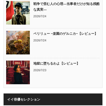
戦争で歪む人の心理―当事者だけが知る残酷
な真実―
2026/7/24
ペリリュー −楽園のゲルニカ−【レビュー】
2026/7/24
地獄に堕ちるわよ【レビュー】
2026/7/23
イイ俳優セレクション