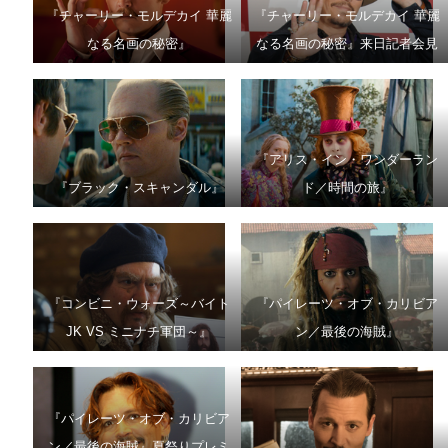
『チャーリー・モルデカイ 華麗
『チャーリー・モルデカイ 華麗
なる名画の秘密』
なる名画の秘密』来日記者会見
『アリス・イン・ワンダーラン
『ブラック・スキャンダル』
ド／時間の旅』
『コンビニ・ウォーズ～バイト
『パイレーツ・オブ・カリビア
JK VS ミニナチ軍団～』
ン／最後の海賊』
『パイレーツ・オブ・カリビア
ン／最後の海賊』夏祭りプレミ