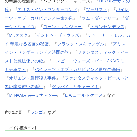
の悪魔の理髪師』『パブリック・エネミーズ』『
Dr.パルナサスの
鏡
』『
アリス・イン・ワンダーランド
』『
ツーリスト
』『
パイレ
ーツ・オブ・カリビアン／生命の泉
』『
ラム・ダイアリー
』『
ダ
ーク・シャドウ
』『
ローン・レンジャー
』『
トランセンデンス
』
『
Mr.タスク
』『
イントゥ・ザ・ウッズ
』『
チャーリー・モルデカ
イ 華麗なる名画の秘密
』『
ブラック・スキャンダル
』『
アリス・
イン・ワンダーランド／時間の旅
』『
ファンタスティック・ビー
ストと魔法使いの旅
』『
コンビニ・ウォーズ～バイトJK VS ミニ
ナチ軍団～
』『
パイレーツ・オブ・カリビアン／最後の海賊
』
『
オリエント急行殺人事件
』『
ファンタスティック・ビーストと
黒い魔法使いの誕生
』『
グッバイ、リチャード！
』
『
MINAMATA―ミナマタ—
』『
L.A.コールドケース
』など
声の出演：『
ランゴ
』など