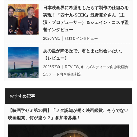
日本映画界に希望をもたらす制作の仕組みを
実現！『四十九-SEEK』浅野寛介さん（主
演・プロデューサー）＆シェイン・コスギ監
督インタビュー
2026/7/31
取材＆インタビュー
あの星が降る丘で、君とまた出会いたい。
【レビュー】
2026/7/30
REVIEW
,
キッズ＆ティーン向き映画判
定
,
デート向き映画判定
おすすめ記事
【映画学ゼミ第10回】「メタ認知が働く映画鑑賞、そうでない
映画鑑賞、何が違う？」参加者募集！