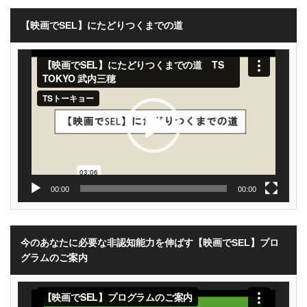
【映画でSEL】にたどりつくまでの道
動
画
プ
レ
ー
ヤ
ー
00:00
00:00
今のあなたに必要な非認知能力を伸ばす【映画でSEL】プロ
グラムのご案内
動
画
プ