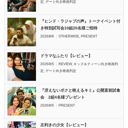
定
,
デート向き映画判定
『ヒンド・ラジャブの声』トークイベント付
き特別試写会10組20名様ご招待
2026/8/6
OTHERWISE
,
PRESENT
ドラマなふたり【レビュー】
2026/8/5
REVIEW
,
キッズ＆ティーン向き映画判
定
,
デート向き映画判定
『冴えないボクと映えるキミ』公開直前試食
会 2組4名様プレゼント
2026/8/5
PRESENT
左利きの少女【レビュー】