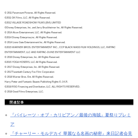
© 2011 Paramount Pictures. All Rights Reserved.
©2011 GK Films, LLC. All Rights Reserved.
©2012 VILLAGE ROADSHOW FILMS (BVI) LIMITED
©Disney Enterprises, Inc. and Jerry Bruckheimer Inc. All Rights Reserved.
© 2014 Alcon Entertainment, LLC. All Rights Reserved.
©2014 Disney Enterprise,inc. All Rights Reserved.
© 2014 Lions Gate Entertainment Inc. All Rights Reserved.
©2015 WARNER BROS. ENTERTAINMENT INC., CCP BLACK MASS FILM HOLDINGS, LLC, RATPAC
ENTERTAINMENT, LLC AND RATPAC-DUNE ENTERTAINMENT LLC
© 2016 Disney Enterprises, Inc. All Rights Reserved.
©2015 YOGA HOSERS, LLC All Rights Reserved.
© 2017 Disney Enterprises, Inc. All Rights Reserved.
© 2017Twentieth Century Fox Film Corporation
© 2018 Warner Bros. Ent. All Rights Reserved.
Harry Potter and Fantastic Beasts Publishing Rights © J.K.R.
©2018 RSG Financing and Distribution, LLC. ALL RIGHTS RESERVED.
© 2018 Good Films Enterprises, LLC.
『パイレーツ・オブ・カリビアン／最後の海賊』夏祭りプレミ
ア
『チャーリー・モルデカイ 華麗なる名画の秘密』来日記者会見