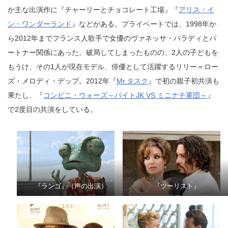
か主な出演作に『チャーリーとチョコレート工場』『
アリス・イ
ン・ワンダーランド
』などがある。プライベートでは、1998年か
ら2012年までフランス人歌手で女優のヴァネッサ・パラディとパ
ートナー関係にあった。破局してしまったものの、2人の子どもを
もうけ、その1人が現在モデル、俳優として活躍するリリー＝ロー
ズ・メロディ・デップ。2012年『
Mr.タスク
』で初の親子初共演も
果たし、『
コンビニ・ウォーズ～バイトJK VS ミニナチ軍団～
』
で2度目の共演をしている。
『ランゴ』（声の出演）
『ツーリスト』