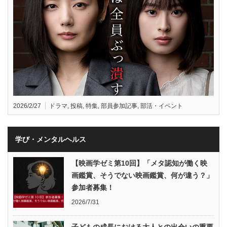
2026/2/27
ドラマ
,
投稿
,
特集
,
部員参加記事
,
部活・イベント
学び・メンタルヘルス
【映画学ゼミ第10回】「メタ認知が働く映
画鑑賞、そうでない映画鑑賞、何が違う？」
参加者募集！
2026/7/31