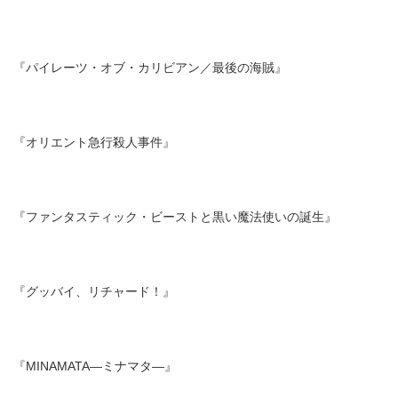
『パイレーツ・オブ・カリビアン／最後の海賊』
『オリエント急行殺人事件』
『ファンタスティック・ビーストと黒い魔法使いの誕生』
『グッバイ、リチャード！』
『MINAMATA―ミナマタ—』