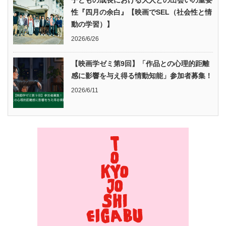
子どもの成長における大人との出会いの重要
性『四月の余白』【映画でSEL（社会性と情
動の学習）】
2026/6/26
【映画学ゼミ第9回】「作品との心理的距離
感に影響を与え得る情動知能」参加者募集！
2026/6/11