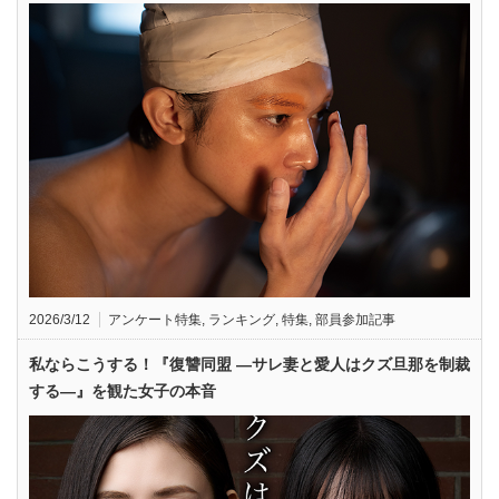
2026/3/12
アンケート特集
,
ランキング
,
特集
,
部員参加記事
私ならこうする！『復讐同盟 —サレ妻と愛人はクズ旦那を制裁
する—』を観た女子の本音