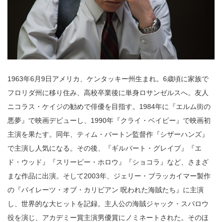
1963年6月9日アメリカ、ケンタッキー州生まれ。6歳頃に家族で
フロリダ州に移り住み、高校卒業後に単身ロサンゼルスへ。友人
ニコラス・ケイジの勧めで俳優を目指す。1984年に『エルム街の
悪夢』で映画デビューし、1990年『クライ・ベイビー』で映画初
主演を果たす。同年、ティム・バートン監督作『シザーハンズ』
で主演し人気になる。その後、『ギルバート・グレイプ』『エ
ド・ウッド』『スリーピー・ホロウ』『ショコラ』など、さまざ
まな作品に出演。そして2003年、ジェリー・ブラッカイマー製作
の『パイレーツ・オブ・カリビアン 呪われた海賊たち』に主演
し、世界的な大ヒットを記録。主人公の海賊ジャック・スパロウ
役を演じ、アカデミー賞主演男優賞にノミネートされた。そのほ