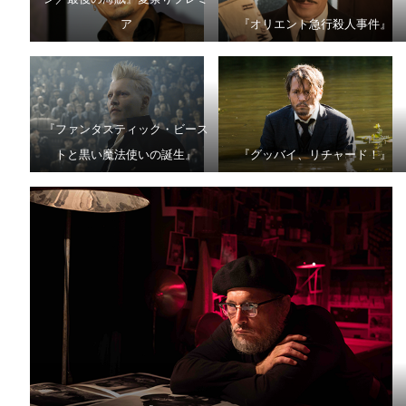
ア
『オリエント急行殺人事件』
『ファンタスティック・ビース
トと黒い魔法使いの誕生』
『グッバイ、リチャード！』