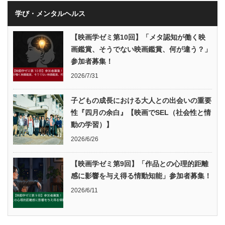
学び・メンタルヘルス
【映画学ゼミ第10回】「メタ認知が働く映
画鑑賞、そうでない映画鑑賞、何が違う？」
参加者募集！
2026/7/31
子どもの成長における大人との出会いの重要
性『四月の余白』【映画でSEL（社会性と情
動の学習）】
2026/6/26
【映画学ゼミ第9回】「作品との心理的距離
感に影響を与え得る情動知能」参加者募集！
2026/6/11