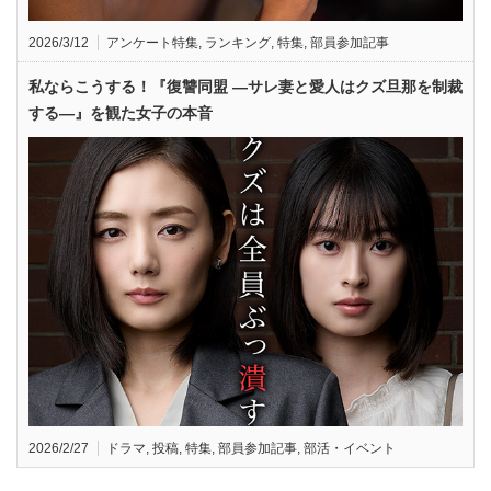
2026/3/12
アンケート特集
,
ランキング
,
特集
,
部員参加記事
私ならこうする！『復讐同盟 —サレ妻と愛人はクズ旦那を制裁
する—』を観た女子の本音
2026/2/27
ドラマ
,
投稿
,
特集
,
部員参加記事
,
部活・イベント