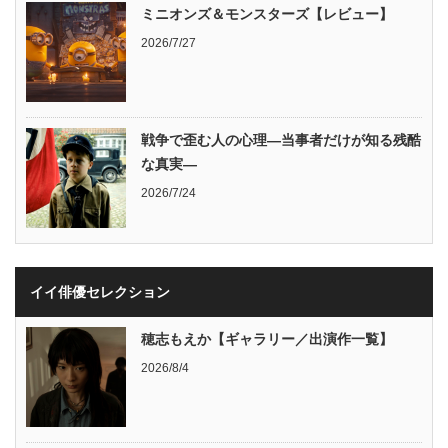
ミニオンズ＆モンスターズ【レビュー】
2026/7/27
戦争で歪む人の心理―当事者だけが知る残酷
な真実―
2026/7/24
イイ俳優セレクション
穂志もえか【ギャラリー／出演作一覧】
2026/8/4