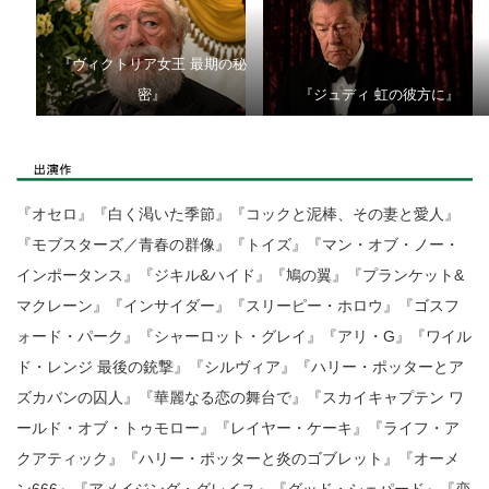
『ヴィクトリア女王 最期の秘
密』
『ジュディ 虹の彼方に』
『オセロ』『白く渇いた季節』『コックと泥棒、その妻と愛人』
『モブスターズ／青春の群像』『トイズ』『マン・オブ・ノー・
インポータンス』『ジキル&ハイド』『鳩の翼』『プランケット&
マクレーン』『インサイダー』『スリーピー・ホロウ』『ゴスフ
ォード・パーク』『シャーロット・グレイ』『アリ・G』『ワイル
ド・レンジ 最後の銃撃』『シルヴィア』『ハリー・ポッターとア
ズカバンの囚人』『華麗なる恋の舞台で』『スカイキャプテン ワ
ールド・オブ・トゥモロー』『レイヤー・ケーキ』『ライフ・ア
クアティック』『ハリー・ポッターと炎のゴブレット』『オーメ
ン666』『アメイジング・グレイス』『グッド・シェパード』『恋