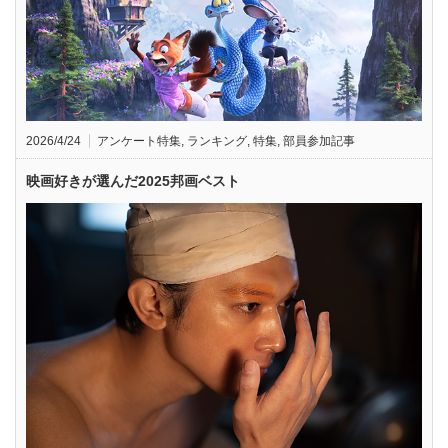
2026/4/24
アンケート特集
,
ランキング
,
特集
,
部員参加記事
映画好きが選んだ2025邦画ベスト