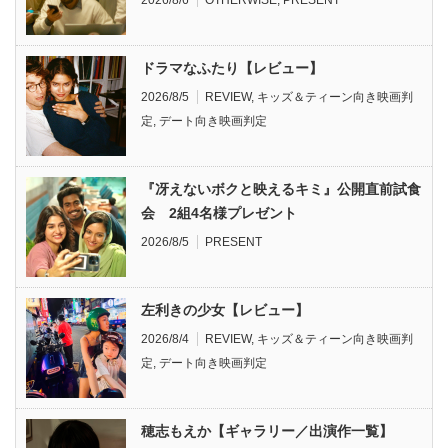
2026/8/6
OTHERWISE
,
PRESENT
ドラマなふたり【レビュー】
2026/8/5
REVIEW
,
キッズ＆ティーン向き映画判
定
,
デート向き映画判定
『冴えないボクと映えるキミ』公開直前試食
会 2組4名様プレゼント
2026/8/5
PRESENT
左利きの少女【レビュー】
2026/8/4
REVIEW
,
キッズ＆ティーン向き映画判
定
,
デート向き映画判定
穂志もえか【ギャラリー／出演作一覧】