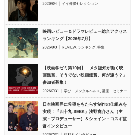
2026/8/4
イイ俳優セレクション
映画レビュー＆ドラマレビュー総合アクセス
ランキング【2026年7月】
2026/8/3
REVIEW
,
ランキング
,
特集
【映画学ゼミ第10回】「メタ認知が働く映
画鑑賞、そうでない映画鑑賞、何が違う？」
参加者募集！
2026/7/31
学び・メンタルヘルス
,
講座・セミナー
日本映画界に希望をもたらす制作の仕組みを
実現！『四十九-SEEK』浅野寛介さん（主
演・プロデューサー）＆シェイン・コスギ監
督インタビュー
2026/7/31
取材＆インタビュー