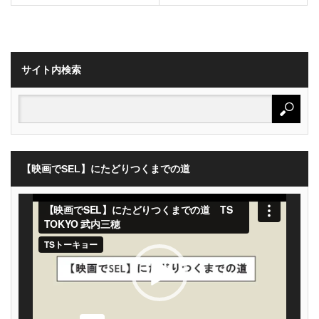
サイト内検索
【映画でSEL】にたどりつくまでの道
動
画
プ
レ
ー
ヤ
ー