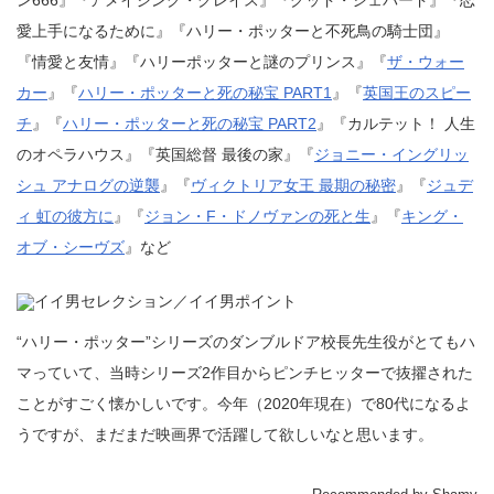
愛上手になるために』『ハリー・ポッターと不死鳥の騎士団』
『情愛と友情』『ハリーポッターと謎のプリンス』『
ザ・ウォー
カー
』『
ハリー・ポッターと死の秘宝 PART1
』『
英国王のスピー
チ
』『
ハリー・ポッターと死の秘宝 PART2
』『カルテット！ 人生
のオペラハウス』『英国総督 最後の家』『
ジョニー・イングリッ
シュ アナログの逆襲
』『
ヴィクトリア女王 最期の秘密
』『
ジュデ
ィ 虹の彼方に
』『
ジョン・F・ドノヴァンの死と生
』『
キング・
オブ・シーヴズ
』など
“ハリー・ポッター”シリーズのダンブルドア校長先生役がとてもハ
マっていて、当時シリーズ2作目からピンチヒッターで抜擢された
ことがすごく懐かしいです。今年（2020年現在）で80代になるよ
うですが、まだまだ映画界で活躍して欲しいなと思います。