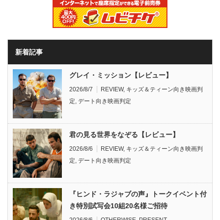
新着記事
グレイ・ミッション【レビュー】
2026/8/7
REVIEW
,
キッズ＆ティーン向き映画判
定
,
デート向き映画判定
君の見る世界をなぞる【レビュー】
2026/8/6
REVIEW
,
キッズ＆ティーン向き映画判
定
,
デート向き映画判定
『ヒンド・ラジャブの声』トークイベント付
き特別試写会10組20名様ご招待