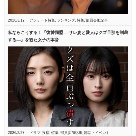
2026/3/12
アンケート特集
,
ランキング
,
特集
,
部員参加記事
私ならこうする！『復讐同盟 —サレ妻と愛人はクズ旦那を制裁
する—』を観た女子の本音
2026/2/27
ドラマ
,
投稿
,
特集
,
部員参加記事
,
部活・イベント