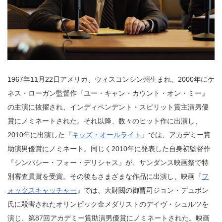
1967年11月22日アメリカ、ウィスコンシン州生まれ。2000年にケ
ネス・ローガン監督作『ユー・キャン・カウント・オン・ミー』
の主演に抜擢され、インディペンデント・スピリット賞主演男優
賞にノミネートされた。それ以降、数々のヒット作に出演し、
2010年に出演した『
キッズ・オールライト
』では、アカデミー賞
助演男優賞にノミネート。同じく2010年に発表した自身初監督作
『シンパシー・フォー・デリシャス』が、サンダンス映画祭で特
別審査員賞を受賞。その後もさまざまな作品に出演し、映画『
フ
ォックスキャッチャー
』では、大財閥の御曹司ジョン・デュポン
氏に殺害されたオリンピック金メダリストのデイヴ・シュルツを
演じ、第87回アカデミー賞助演男優賞にノミネートされた。映画