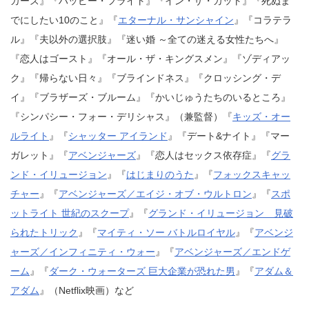
カーズ』『ハッピー・フライト』『イン・ザ・カット』『死ぬま
でにしたい10のこと』『
エターナル・サンシャイン
』『コラテラ
ル』『夫以外の選択肢』『迷い婚 ～全ての迷える女性たちへ』
『恋人はゴースト』『オール・ザ・キングスメン』『ゾディアッ
ク』『帰らない日々』『ブラインドネス』『クロッシング・デ
イ』『ブラザーズ・ブルーム』『かいじゅうたちのいるところ』
『シンパシー・フォー・デリシャス』（兼監督）『
キッズ・オー
ルライト
』『
シャッター アイランド
』『デート&ナイト』『マー
ガレット』『
アベンジャーズ
』『恋人はセックス依存症』『
グラ
ンド・イリュージョン
』『
はじまりのうた
』『
フォックスキャッ
チャー
』『
アベンジャーズ／エイジ・オブ・ウルトロン
』『
スポ
ットライト 世紀のスクープ
』『
グランド・イリュージョン 見破
られたトリック
』『
マイティ・ソー バトルロイヤル
』『
アベンジ
ャーズ／インフィニティ・ウォー
』『
アベンジャーズ／エンドゲ
ーム
』『
ダーク・ウォーターズ 巨大企業が恐れた男
』『
アダム＆
アダム
』（Netflix映画）など