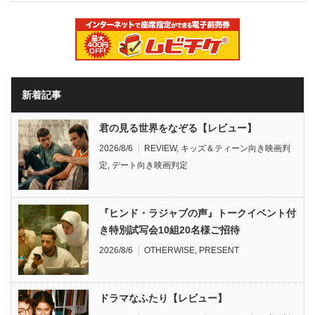
新着記事
君の見る世界をなぞる【レビュー】
2026/8/6
REVIEW
,
キッズ＆ティーン向き映画判
定
,
デート向き映画判定
『ヒンド・ラジャブの声』トークイベント付
き特別試写会10組20名様ご招待
2026/8/6
OTHERWISE
,
PRESENT
ドラマなふたり【レビュー】