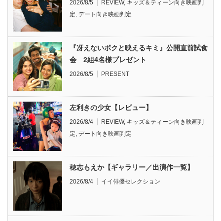
2026/8/5
REVIEW
,
キッズ＆ティーン向き映画判
定
,
デート向き映画判定
『冴えないボクと映えるキミ』公開直前試食
会 2組4名様プレゼント
2026/8/5
PRESENT
左利きの少女【レビュー】
2026/8/4
REVIEW
,
キッズ＆ティーン向き映画判
定
,
デート向き映画判定
穂志もえか【ギャラリー／出演作一覧】
2026/8/4
イイ俳優セレクション