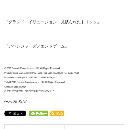
『グランド・イリュージョン 見破られたトリック』
『アベンジャーズ／エンドゲーム』
© 2013 Summit Entertainment, LLC. All Rights Reserved.
Photo by Scott Garfield ©MMXIV FAIR HILL LLC. ALL RIGHTS RESERVED
Photo by Kerry Hayes © 2015 SPOTLIGHT FILM, LLC
TM &©2016 Summit Entertainment, LLC. All Rights Reserved.
©Marvel Studios 2017
© 2021 STORYTELLER DISTRIBUTION CO., LLC.
from 2015/2/6
RSS