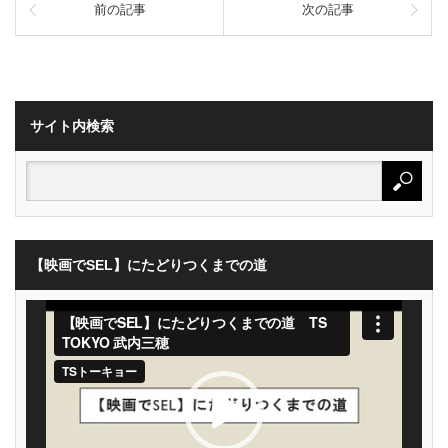
前の記事
次の記事
サイト内検索
【映画でSEL】にたどりつくまでの道
動
画
プ
レ
ー
ヤ
ー