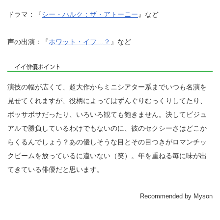
ドラマ：『
シー・ハルク：ザ・アトーニー
』など
声の出演：『
ホワット・イフ…？
』など
演技の幅が広くて、超大作からミニシアター系までいつも名演を
見せてくれますが、役柄によってはずんぐりむっくりしてたり、
ボッサボサだったり、いろいろ観ても飽きません。決してビジュ
アルで勝負しているわけでもないのに、彼のセクシーさはどこか
らくるんでしょう？あの優しそうな目とその目つきがロマンチッ
クビームを放っているに違いない（笑）。年を重ねる毎に味が出
てきている俳優だと思います。
Recommended by Myson