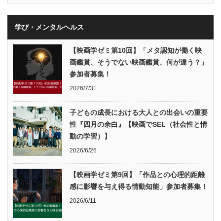
学び・メンタルヘルス
【映画学ゼミ第10回】「メタ認知が働く映
画鑑賞、そうでない映画鑑賞、何が違う？」
参加者募集！
2026/7/31
子どもの成長における大人との出会いの重要
性『四月の余白』【映画でSEL（社会性と情
動の学習）】
2026/6/26
【映画学ゼミ第9回】「作品との心理的距離
感に影響を与え得る情動知能」参加者募集！
2026/6/11