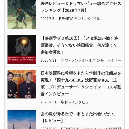
映画レビュー＆ドラマレビュー総合アクセス
ランキング【2026年7月】
2026/8/3
REVIEW
,
ランキング
,
特集
【映画学ゼミ第10回】「メタ認知が働く映
画鑑賞、そうでない映画鑑賞、何が違う？」
参加者募集！
2026/7/31
学び・メンタルヘルス
,
講座・セミナー
日本映画界に希望をもたらす制作の仕組みを
実現！『四十九-SEEK』浅野寛介さん（主
演・プロデューサー）＆シェイン・コスギ監
督インタビュー
2026/7/31
取材＆インタビュー
あの星が降る丘で、君とまた出会いたい。
【レビュー】
2026/7/30
REVIEW
,
キッズ＆ティーン向き映画判