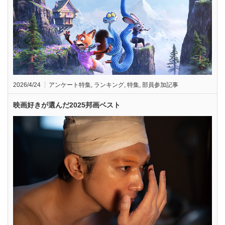
2026/4/24
アンケート特集
,
ランキング
,
特集
,
部員参加記事
映画好きが選んだ2025邦画ベスト