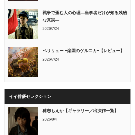
戦争で歪む人の心理―当事者だけが知る残酷
な真実―
2026/7/24
ペリリュー −楽園のゲルニカ−【レビュー】
2026/7/24
イイ俳優セレクション
穂志もえか【ギャラリー／出演作一覧】
2026/8/4