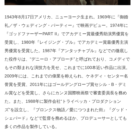
1943年8月17日アメリカ、ニューヨーク生まれ。1969年に『御婚
礼／ザ・ウェディング・パーティー』で映画デビュー。1974年に
『ゴッドファーザーPART II』でアカデミー賞最優秀助演男優賞を
受賞し、1980年『レイジング・ブル』でアカデミー賞最優秀主演
男優賞を受賞した。1987年『アンタッチャブル』などでの徹底し
た役作りは、“デニーロ・アプローチ”と呼ばれており、コメディで
もその類まれな演技力を見せ、これまでに100本近い作品に出演。
2009年には、これまでの偉業を称えられ、ケネディ・センター名
誉賞を受賞、2011年にはゴールデングローブ賞セシル・B・デミ
ル賞などを受賞し、さらにカンヌ国際映画祭で審査委員長を務め
た。また、1988年に製作会社“トライベッカ・プロダクション
ズ”を設立し、『ブロンクス物語／愛につつまれた街』『グッド・
シェパード』などで監督を務めるほか、プロデューサーとしても
多くの作品を製作している。