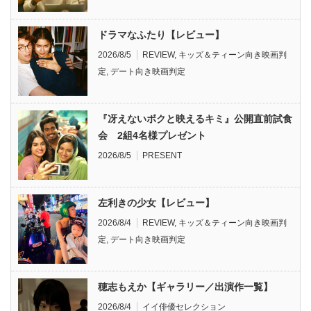
ドラマなふたり【レビュー】
2026/8/5
REVIEW
,
キッズ＆ティーン向き映画判
定
,
デート向き映画判定
『冴えないボクと映えるキミ』公開直前試食
会 2組4名様プレゼント
2026/8/5
PRESENT
左利きの少女【レビュー】
2026/8/4
REVIEW
,
キッズ＆ティーン向き映画判
定
,
デート向き映画判定
穂志もえか【ギャラリー／出演作一覧】
2026/8/4
イイ俳優セレクション