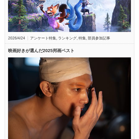
2026/4/24
アンケート特集
,
ランキング
,
特集
,
部員参加記事
映画好きが選んだ2025邦画ベスト