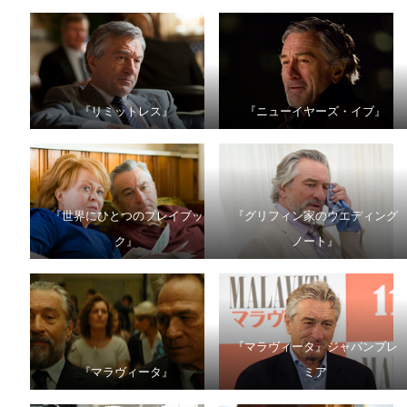
『リミットレス』
『ニューイヤーズ・イブ』
『世界にひとつのプレイブッ
『グリフィン家のウエディング
ク』
ノート』
『マラヴィータ』ジャパンプレ
『マラヴィータ』
ミア