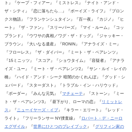
ト』『ケープ・フィアー』『ミストレス』『ナイト・アンド・
ザ・シティ』『恋に落ちたら…』『ボーイズ・ライフ』『ブロン
クス物語』『フランケンシュタイン』『百一夜』『カジノ』『ヒ
ート』『ザ・ファン』『スリーパーズ』『マイ・ルーム』『コッ
プランド』『ウワサの真相／ワグ・ザ・ドッグ』『ジャッキー・
ブラウン』『大いなる遺産』『RONIN』『アナライズ・ミー』
『フローレス』『ザ・ダイバー』『ミート・ザ・ペアレンツ』
『15ミニッツ』『スコア』『ショウタイム』『容疑者』『アナラ
イズ・ユー』『ミート・ザ・ペアレンツ2』『サン・ルイ・レイの
橋』『ハイド・アンド・シーク 暗闇のかくれんぼ』『グッド・シ
ェパード』『スターダスト』『トラブル・イン・ハリウッド』
『ボーダー』『みんな元気』『
マチェーテ
』『ストーン』『ミー
ト・ザ・ペアレンツ3』『昼下がり、ローマの恋』『
リミットレ
ス
』『
ニューイヤーズ・イブ
』『キラー・エリート』『レッド・
ライト』『フリーランサー NY捜査線』『
ロバート・デ・ニーロ
エグザイル
』『
世界にひとつのプレイブック
』『
グリフィン家の