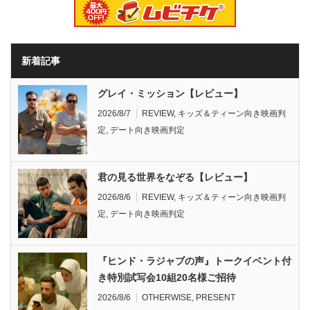
新着記事
グレイ・ミッション【レビュー】
2026/8/7
REVIEW
,
キッズ＆ティーン向き映画判
定
,
デート向き映画判定
君の見る世界をなぞる【レビュー】
2026/8/6
REVIEW
,
キッズ＆ティーン向き映画判
定
,
デート向き映画判定
『ヒンド・ラジャブの声』トークイベント付
き特別試写会10組20名様ご招待
2026/8/6
OTHERWISE
,
PRESENT