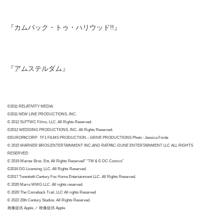
『カムバック・トゥ・ハリウッド!!』
『アムステルダム』
©2011 RELATIVITY MEDIA.
©2011 NEW LINE PRODUCTIONS, INC.
© 2012 SLPTWC Films, LLC. All Rights Reserved.
©2012 WEDDING PRODUCTIONS, INC. All Rights Reserved.
©EUROPACORP- TF1 FILMS PRODUCTION – GRIVE PRODUCTIONS Photo : Jessica Forde
© 2015 WARNER BROS.ENTERTAINMENT INC.AND RATPAC-DUNE ENTERTAINMENT LLC ALL RIGHTS
RESERVED
© 2019 Warner Bros. Ent. All Rights Reserved” “TM & © DC Comics”
©2016 DG Licensing, LLC. All Rights Reserved.
©2017 Twentieth Century Fox Home Entertainment LLC. All Rights Reserved.
© 2020 Marro WWG LLC. All rights reserved.
© 2020 The Comeback Trail, LLC All rights Reserved
© 2022 20th Century Studios. All Rights Reserved.
画像提供 Apple ／ 映像提供 Apple