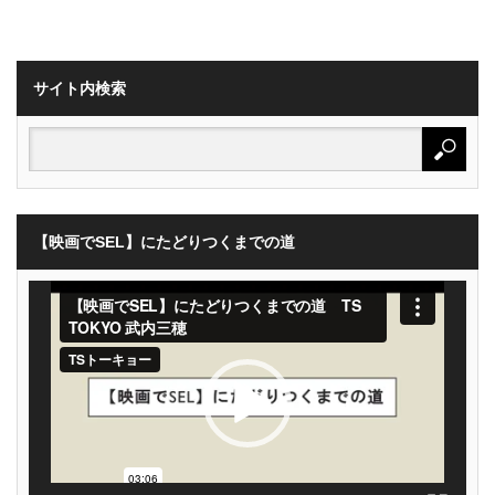
サイト内検索
【映画でSEL】にたどりつくまでの道
動
画
プ
レ
ー
ヤ
ー