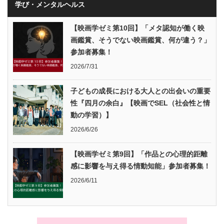
学び・メンタルヘルス
【映画学ゼミ第10回】「メタ認知が働く映
画鑑賞、そうでない映画鑑賞、何が違う？」
参加者募集！
2026/7/31
子どもの成長における大人との出会いの重要
性『四月の余白』【映画でSEL（社会性と情
動の学習）】
2026/6/26
【映画学ゼミ第9回】「作品との心理的距離
感に影響を与え得る情動知能」参加者募集！
2026/6/11