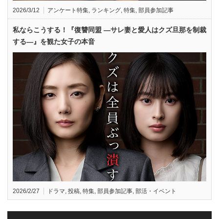
2026/3/12
アンケート特集
,
ランキング
,
特集
,
部員参加記事
私ならこうする！『復讐同盟 —サレ妻と愛人はクズ旦那を制裁
する—』を観た女子の本音
2026/2/27
ドラマ
,
投稿
,
特集
,
部員参加記事
,
部活・イベント