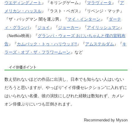
ウエディングノート
』『キリングゲーム』『
マラヴィータ
』『
ア
メリカン・ハッスル
』『ラスト・ベガス』『リベンジ・マッチ』
『ザ・バッグマン 闇を運ぶ男』『
マイ・インターン
』『
ダーテ
ィ・グランパ
』『
ジョイ
』『
ジョーカー
』『
アイリッシュマン
』
（Netfkix映画）『
グランパ・ウォーズ おじいちゃんと僕の宣戦布
告
』『
カムバック・トゥ・ハリウッド!!
』『
アムステルダム
』『
キ
ラーズ・オブ・ザ・フラワームーン
』など
数え切れないほどの作品に出演し、日本でも知らない人はいない
だろうと思いますが、やっぱり“イイ俳優セレクション”に入れずに
はいられない名優。彼の演技にしびれた経験は数知れず、カメレ
オン俳優ぶりにいつも圧倒されます。
Recommended by Myson