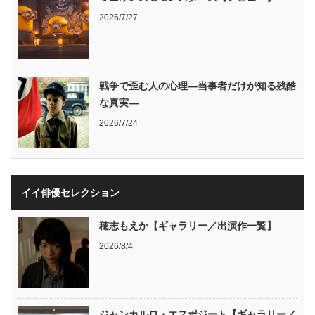
2026/7/27
戦争で歪む人の心理―当事者だけが知る残酷
な真実―
2026/7/24
イイ俳優セレクション
穂志もえか【ギャラリー／出演作一覧】
2026/8/4
ジャンカルロ・エスポジート【ギャラリー／