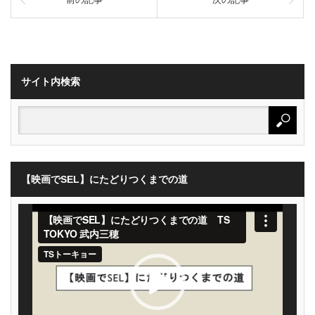
サイト内検索
【映画でSEL】にたどりつくまでの道
動
画
プ
レ
ー
ヤ
ー