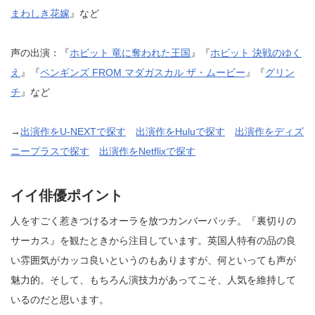
まわしき花嫁
』など
声の出演：『
ホビット 竜に奪われた王国
』『
ホビット 決戦のゆく
え
』『
ペンギンズ FROM マダガスカル ザ・ムービー
』『
グリン
チ
』など
→
出演作をU-NEXTで探す
出演作をHuluで探す
出演作をディズ
ニープラスで探す
出演作をNetflixで探す
イイ俳優ポイント
人をすごく惹きつけるオーラを放つカンバーバッチ。『裏切りの
サーカス』を観たときから注目しています。英国人特有の品の良
い雰囲気がカッコ良いというのもありますが、何といっても声が
魅力的。そして、もちろん演技力があってこそ、人気を維持して
いるのだと思います。