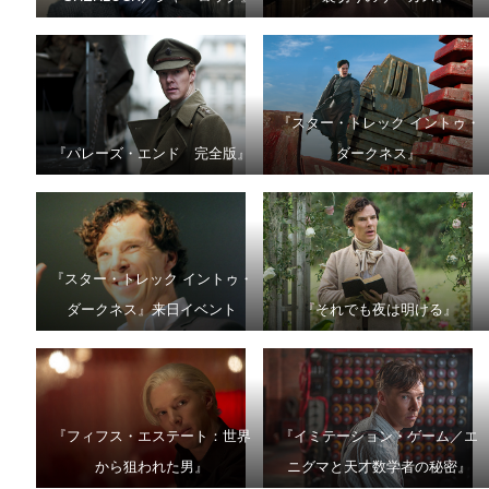
『スター・トレック イントゥ・
『パレーズ・エンド 完全版』
ダークネス』
『スター・トレック イントゥ・
ダークネス』来日イベント
『それでも夜は明ける』
『フィフス・エステート：世界
『イミテーション・ゲーム／エ
から狙われた男』
ニグマと天才数学者の秘密』