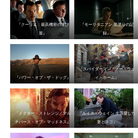
『クーリエ：最高機密の運び
『モーリタニアン 黒塗りの記
屋』
録』
『スパイダーマン：ノー・ウェ
『パワー・オブ・ザ・ドッグ』
イ・ホーム』
『ドクター・ストレンジ／マル
『ルイス・ウェイン 生涯愛した
チバース・オブ・マッドネス』
妻とネコ』