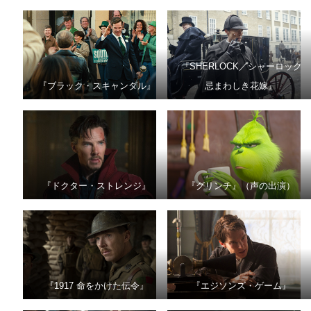
『SHERLOCK／シャーロック
『ブラック・スキャンダル』
忌まわしき花嫁』
『ドクター・ストレンジ』
『グリンチ』（声の出演）
『1917 命をかけた伝令』
『エジソンズ・ゲーム』