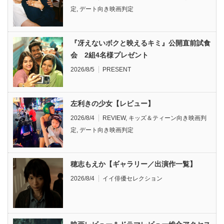
定
,
デート向き映画判定
『冴えないボクと映えるキミ』公開直前試食
会 2組4名様プレゼント
2026/8/5
PRESENT
左利きの少女【レビュー】
2026/8/4
REVIEW
,
キッズ＆ティーン向き映画判
定
,
デート向き映画判定
穂志もえか【ギャラリー／出演作一覧】
2026/8/4
イイ俳優セレクション