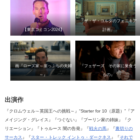
『ザ・ザ・コルダのフェニキア
【東京コミコン2024】
計画』
画『ローズ家～崖っぷちの夫婦
『フェザーズ その家に巣食う
～』
もの』
出演作
『クロムウェル～英国王への挑戦～』“Starter for 10（原題）”『ア
メイジング・グレイス』『つぐない』『ブーリン家の姉妹』『ク
リエーション』『トゥルース 闇の告発』『
戦火の馬
』『
裏切りの
サーカス
』『
スター・トレック イントゥ・ダークネス
』『
それで