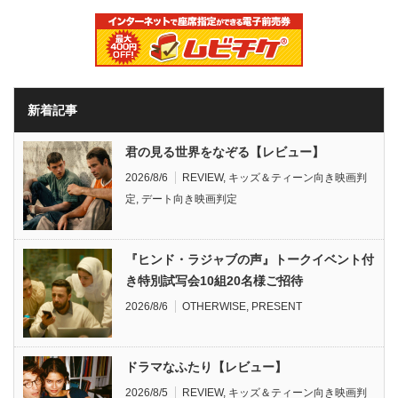
新着記事
君の見る世界をなぞる【レビュー】
2026/8/6
REVIEW
,
キッズ＆ティーン向き映画判
定
,
デート向き映画判定
『ヒンド・ラジャブの声』トークイベント付
き特別試写会10組20名様ご招待
2026/8/6
OTHERWISE
,
PRESENT
ドラマなふたり【レビュー】
2026/8/5
REVIEW
,
キッズ＆ティーン向き映画判