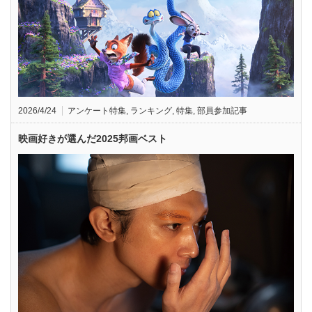
2026/4/24
アンケート特集
,
ランキング
,
特集
,
部員参加記事
映画好きが選んだ2025邦画ベスト