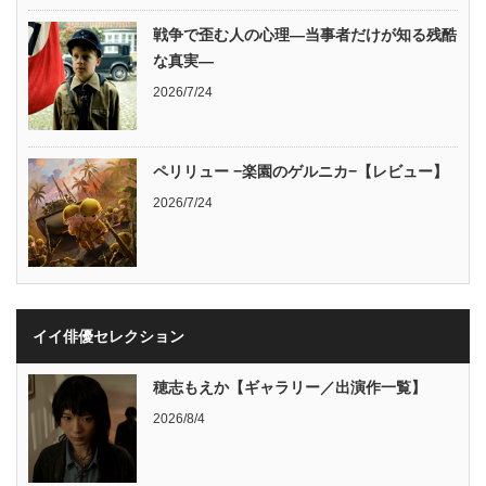
戦争で歪む人の心理―当事者だけが知る残酷
な真実―
2026/7/24
ペリリュー −楽園のゲルニカ−【レビュー】
2026/7/24
イイ俳優セレクション
穂志もえか【ギャラリー／出演作一覧】
2026/8/4