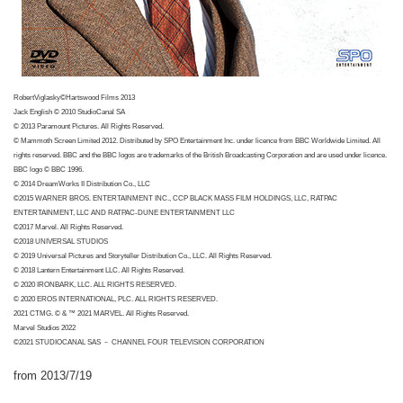
RobertViglasky©Hartswood Films 2013
Jack English © 2010 StudioCanal SA
© 2013 Paramount Pictures. All Rights Reserved.
© Mammoth Screen Limited 2012. Distributed by SPO Entertainment Inc. under licence from BBC Worldwide Limited. All
rights reserved. BBC and the BBC logos are trademarks of the British Broadcasting Corporation and are used under licence.
BBC logo © BBC 1996.
© 2014 DreamWorks II Distribution Co., LLC
©2015 WARNER BROS. ENTERTAINMENT INC., CCP BLACK MASS FILM HOLDINGS, LLC, RATPAC
ENTERTAINMENT, LLC AND RATPAC-DUNE ENTERTAINMENT LLC
©2017 Marvel. All Rights Reserved.
©2018 UNIVERSAL STUDIOS
© 2019 Universal Pictures and Storyteller Distribution Co., LLC. All Rights Reserved.
© 2018 Lantern Entertainment LLC. All Rights Reserved.
© 2020 IRONBARK, LLC. ALL RIGHTS RESERVED.
© 2020 EROS INTERNATIONAL, PLC. ALL RIGHTS RESERVED.
2021 CTMG. © & ™ 2021 MARVEL. All Rights Reserved.
Marvel Studios 2022
©2021 STUDIOCANAL SAS － CHANNEL FOUR TELEVISION CORPORATION
from 2013/7/19