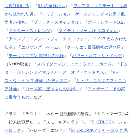
も夜は明ける
』『
8月の家族たち
』『
フィフス・エステート：世界
から狙われた男
』『
イミテーション・ゲーム／エニグマと天才数
学者の秘密
』『
ブラック・スキャンダル
』『
ズーランダー NO.2
』
『
ドクター・ストレンジ
』『
マイティ・ソー バトルロイヤル
』
『
アベンジャーズ／インフィニティ・ウォー
』『
1917 命をかけた
伝令
』『
エジソンズ・ゲーム
』『
クーリエ：最高機密の運び屋
』
『
モーリタニアン 黒塗りの記録
』『
パワー・オブ・ザ・ドッグ
』
（Netflix映画）『
スパイダーマン：ノー・ウェイ・ホーム
』『
ドク
ター・ストレンジ／マルチバース・オブ・マッドネス
』『
ルイ
ス・ウェイン 生涯愛した妻とネコ
』『
ザ・ザ・コルダのフェニキ
ア計画
』『
ローズ家～崖っぷちの夫婦～
』『
フェザーズ その家
に巣食うもの
』など
ドラマ：『ラスト・エネミー 監視国家の陰謀』『ミス・マープル4
「殺人は容易だ」』『スモールアイランド』『
SHERLOCK／シャ
ーロック
』『パレーズ・エンド』『
SHERLOCK／シャーロック 忌