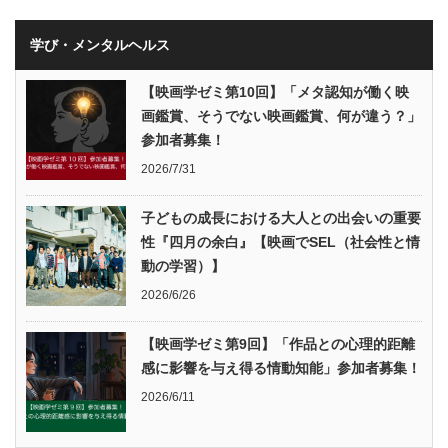
学び・メンタルヘルス
【映画学ゼミ第10回】「メタ認知が働く映
画鑑賞、そうでない映画鑑賞、何が違う？」
参加者募集！
2026/7/31
子どもの成長における大人との出会いの重要
性『四月の余白』【映画でSEL（社会性と情
動の学習）】
2026/6/26
【映画学ゼミ第9回】「作品との心理的距離
感に影響を与え得る情動知能」参加者募集！
2026/6/11