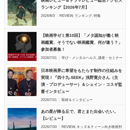
映画レビュー＆ドラマレビュー総合アクセス
ランキング【2026年7月】
2026/8/3
REVIEW
,
ランキング
,
特集
【映画学ゼミ第10回】「メタ認知が働く映
画鑑賞、そうでない映画鑑賞、何が違う？」
参加者募集！
2026/7/31
学び・メンタルヘルス
,
講座・セミナー
日本映画界に希望をもたらす制作の仕組みを
実現！『四十九-SEEK』浅野寛介さん（主
演・プロデューサー）＆シェイン・コスギ監
督インタビュー
2026/7/31
取材＆インタビュー
あの星が降る丘で、君とまた出会いたい。
【レビュー】
2026/7/30
REVIEW
,
キッズ＆ティーン向き映画判