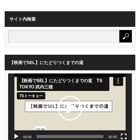
サイト内検索
【映画でSEL】にたどりつくまでの道
動
画
プ
レ
ー
ヤ
ー
00:00
00:00