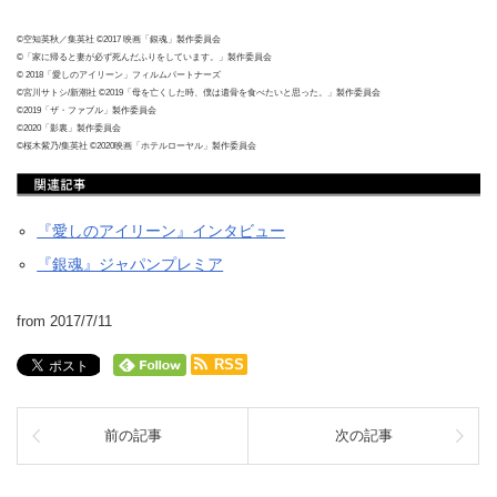
©空知英秋／集英社 ©2017 映画「銀魂」製作委員会
©「家に帰ると妻が必ず死んだふりをしています。」製作委員会
© 2018「愛しのアイリーン」フィルムパートナーズ
©宮川サトシ/新潮社 ©2019「母を亡くした時、僕は遺骨を食べたいと思った。」製作委員会
©2019「ザ・ファブル」製作委員会
©2020「影裏」製作委員会
©桜木紫乃/集英社 ©2020映画「ホテルローヤル」製作委員会
『愛しのアイリーン』インタビュー
『銀魂』ジャパンプレミア
from 2017/7/11
RSS
前の記事
次の記事