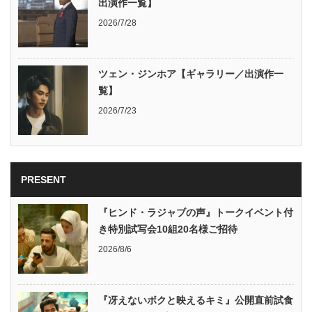
出演作一覧】
2026/7/28
ツェン・ジンホア【ギャラリー／出演作一
覧】
2026/7/23
PRESENT
『ヒンド・ラジャブの声』トークイベント付
き特別試写会10組20名様ご招待
2026/8/6
『冴えないボクと映えるキミ』公開直前試食