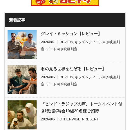
新着記事
グレイ・ミッション【レビュー】
2026/8/7
REVIEW
,
キッズ＆ティーン向き映画判
定
,
デート向き映画判定
君の見る世界をなぞる【レビュー】
2026/8/6
REVIEW
,
キッズ＆ティーン向き映画判
定
,
デート向き映画判定
『ヒンド・ラジャブの声』トークイベント付
き特別試写会10組20名様ご招待
2026/8/6
OTHERWISE
,
PRESENT