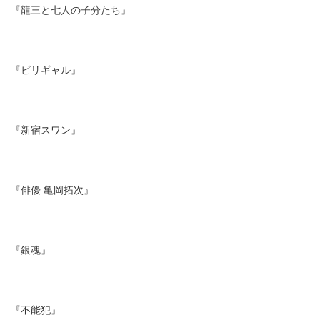
『龍三と七人の子分たち』
『ビリギャル』
『新宿スワン』
『俳優 亀岡拓次』
『銀魂』
『不能犯』