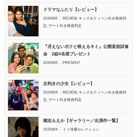
ドラマなふたり【レビュー】
2026/8/5
REVIEW
,
キッズ＆ティーン向き映画判
定
,
デート向き映画判定
『冴えないボクと映えるキミ』公開直前試食
会 2組4名様プレゼント
2026/8/5
PRESENT
左利きの少女【レビュー】
2026/8/4
REVIEW
,
キッズ＆ティーン向き映画判
定
,
デート向き映画判定
穂志もえか【ギャラリー／出演作一覧】
2026/8/4
イイ俳優セレクション