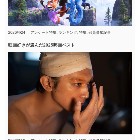
2026/4/24
アンケート特集
,
ランキング
,
特集
,
部員参加記事
映画好きが選んだ2025邦画ベスト