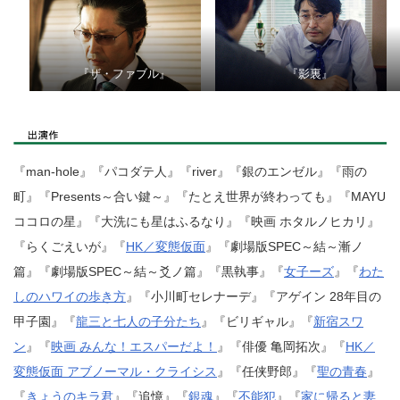
『ザ・ファブル』
『影裏』
『man-hole』『パコダテ人』『river』『銀のエンゼル』『雨の
町』『Presents～合い鍵～』『たとえ世界が終わっても』『MAYU
ココロの星』『大洗にも星はふるなり』『映画 ホタルノヒカリ』
『らくごえいが』『
HK／変態仮面
』『劇場版SPEC～結～漸ノ
篇』『劇場版SPEC～結～爻ノ篇』『黒執事』『
女子ーズ
』『
わた
しのハワイの歩き方
』『小川町セレナーデ』『アゲイン 28年目の
甲子園』『
龍三と七人の子分たち
』『ビリギャル』『
新宿スワ
ン
』『
映画 みんな！エスパーだよ！
』『俳優 亀岡拓次』『
HK／
変態仮面 アブノーマル・クライシス
』『任侠野郎』『
聖の青春
』
『
きょうのキラ君
』『追憶』『
銀魂
』『
不能犯
』『
家に帰ると妻