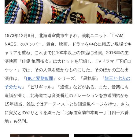
1973年12月8日、北海道室蘭市生まれ。演劇ユニット「TEAM
NACS」のメンバー。舞台、映画、ドラマを中心に幅広い現場でキ
ャリアを重ね、これまでに100本以上の作品に出演。2016年の主
演映画『俳優 亀岡拓次』は大ヒットを記録し、TVドラマ『下町ロ
ケット』では、その人気を確かなものにした。そのほかの主な出
演作は、『
HK／変態仮面
』シリーズ、『黒執事』『
龍三と七人の
子分たち
』『ビリギャル』『追憶』などがある。また、音楽にも
造詣が深く、北海道では音楽番組のナレーションを放送開始から
15年担当、雑誌ではアーティストと対談連載ページを持つ。さら
に実父とのやりとりを綴った「北海道室蘭市本町一丁目四十六番
地」も発刊。