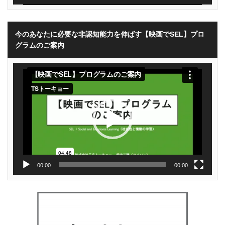
今のあなたに必要な非認知能力を伸ばす【映画でSEL】プロ
グラムのご案内
動
画
プ
レ
ー
ヤ
ー
00:00
00:00