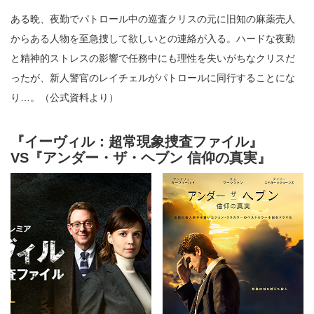
ある晩、夜勤でパトロール中の巡査クリスの元に旧知の麻薬売人
からある人物を至急捜して欲しいとの連絡が入る。ハードな夜勤
と精神的ストレスの影響で任務中にも理性を失いがちなクリスだ
ったが、新人警官のレイチェルがパトロールに同行することにな
り…。（公式資料より）
『イーヴィル：超常現象捜査ファイル』
VS『アンダー・ザ・ヘブン 信仰の真実』