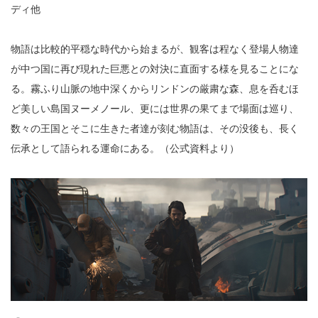
ディ他
物語は比較的平穏な時代から始まるが、観客は程なく登場人物達
が中つ国に再び現れた巨悪との対決に直面する様を見ることにな
る。霧ふり山脈の地中深くからリンドンの厳粛な森、息を呑むほ
ど美しい島国ヌーメノール、更には世界の果てまで場面は巡り、
数々の王国とそこに生きた者達が刻む物語は、その没後も、長く
伝承として語られる運命にある。（公式資料より）