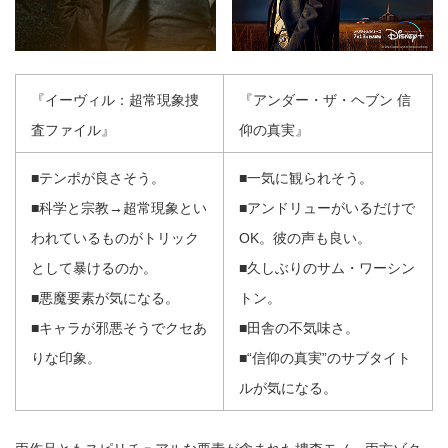
『イーヴィル：超常現象捜
『アンダー・ザ・ヘブン 信
査ファイル』
仰の真実』
■テンポが良さそう。
■一気に観られそう。
■科学と宗教→超常現象とい
■アンドリューがいるだけで
われているものがトリック
OK。彼の声も良い。
として暴けるのか。
■久しぶりのサム・ワーシン
■悪魔要素が気になる。
トン。
■キャラが邪悪そうでクセあ
■田舎の不気味さ。
りな印象。
■“信仰の真実”のサブタイト
ルが気になる。