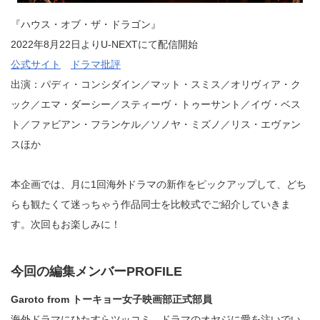
『ハウス・オブ・ザ・ドラゴン』
2022年8月22日よりU-NEXTにて配信開始
公式サイト
ドラマ批評
出演：パディ・コンシダイン／マット・スミス／オリヴィア・ク
ック／エマ・ダーシー／スティーヴ・トゥーサント／イヴ・ベス
ト／ファビアン・フランケル／ソノヤ・ミズノ／リス・エヴァン
スほか
本企画では、月に1回海外ドラマの新作をピックアップして、どち
らも観たくて迷っちゃう作品同士を比較式でご紹介していきま
す。次回もお楽しみに！
今回の編集メンバーPROFILE
Garoto from トーキョー女子映画部正式部員
海外ドラマにひたすらツッコミ、ドラマのオヤジに愛を注いでい