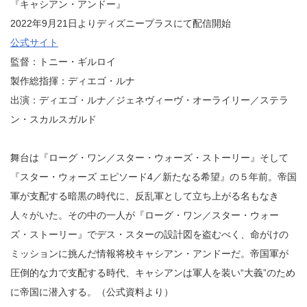
『キャシアン・アンドー』
2022年9月21日よりディズニープラスにて配信開始
公式サイト
監督：トニー・ギルロイ
製作総指揮：ディエゴ・ルナ
出演：ディエゴ・ルナ／ジェネヴィーヴ・オーライリー／ステラ
ン・スカルスガルド
舞台は『ローグ・ワン／スター・ウォーズ・ストーリー』そして
『スター・ウォーズ エピソード4／新たなる希望』の５年前。帝国
軍が支配する暗黒の時代に、反乱軍として立ち上がる名もなき
人々がいた。その中の一人が『ローグ・ワン／スター・ウォー
ズ・ストーリー』でデス・スターの設計図を盗むべく、命がけの
ミッションに挑んだ情報将校キャシアン・アンドーだ。帝国軍が
圧倒的な力で支配する時代、キャシアンは軍人を装い“大義”のため
に帝国に潜入する。（公式資料より）