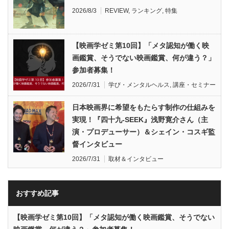
2026/8/3
REVIEW
,
ランキング
,
特集
【映画学ゼミ第10回】「メタ認知が働く映
画鑑賞、そうでない映画鑑賞、何が違う？」
参加者募集！
2026/7/31
学び・メンタルヘルス
,
講座・セミナー
日本映画界に希望をもたらす制作の仕組みを
実現！『四十九-SEEK』浅野寛介さん（主
演・プロデューサー）＆シェイン・コスギ監
督インタビュー
2026/7/31
取材＆インタビュー
おすすめ記事
【映画学ゼミ第10回】「メタ認知が働く映画鑑賞、そうでない