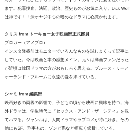
ます。犯罪捜査、法廷、政治、歴史ものがお気に入り。Dick Wolf
は神です！！渋オヤジ中心の暗めなドラマに心惹かれます。
クリス from トーキョー女子映画部正式部員
ブロガー（アメブロ）
インスタ隆盛前はモニターでいろんなものを試しまくって記事に
していた。今は映画と本の感想メイン。元々は洋画ファンだった
が近頃は韓国ドラマの方がおもしろく思える。ブルース・リーと
オーランド・ブルームに永遠の愛を捧げている。
シャミ from 編集部
映画好きの両親の影響で、子どもの頃から映画に興味を持つ。海
外ドラマは、学生時代に『セックス・アンド・ザ・シティ』を観
てハマる。ジャンルは、人間ドラマやラブコメが特に好き。その
他にもSF、刑事もの、ゾンビ系など幅広く鑑賞している。