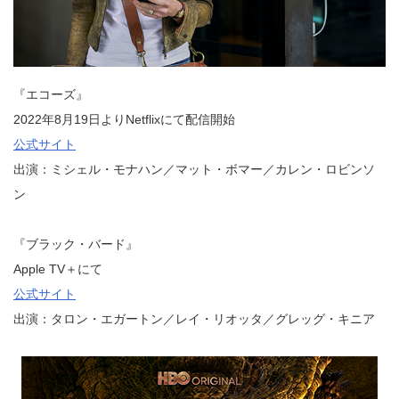
『エコーズ』
2022年8月19日よりNetflixにて配信開始
公式サイト
出演：ミシェル・モナハン／マット・ボマー／カレン・ロビンソ
ン
『ブラック・バード』
Apple TV＋にて
公式サイト
出演：タロン・エガートン／レイ・リオッタ／グレッグ・キニア