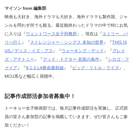
マイソン from 編集部
映画も大好き、海外ドラマも大好き。海外ドラマも製作国、ジャ
ンルを問わず何でも観る。最近観終わったドラマの中で特にお気
に入りは『
ウェントワース女子刑務所
』。現在は『
エミリー、パ
リへ行く
』『
ストレンジャー・シングス 未知の世界
』『
THIS IS
US／ディス・イズ・アス
』『
ウォーキング・デッド
』『
グレイ
ズ・アナトミー
』『
グッド・ドクター 名医の条件
』『
シカゴ・フ
ァイア
』『
9-1-1 LA救命最前線
』『
ビッグ・リトル・ライズ
』、
MCU系など幅広く視聴中。
記事作成部活参加者募集中！
トーキョー女子映画部では、毎月記事作成部活を実施し、正式部
員の皆さん参加型の記事を掲載していきます。ぜひ皆さんもご参
加ください！