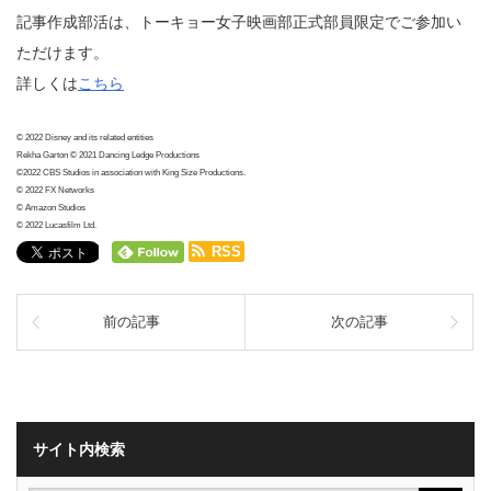
記事作成部活は、トーキョー女子映画部正式部員限定でご参加い
ただけます。
詳しくは
こちら
© 2022 Disney and its related entities
Rekha Garton © 2021 Dancing Ledge Productions
©2022 CBS Studios in association with King Size Productions.
© 2022 FX Networks
© Amazon Studios
© 2022 Lucasfilm Ltd.
RSS
前の記事
次の記事
サイト内検索