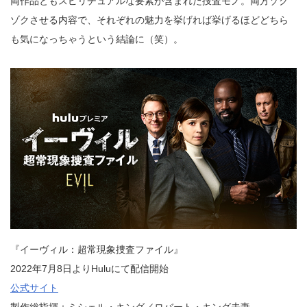
両作品ともスピリチュアルな要素が含まれた捜査モノ。両方ゾク
ゾクさせる内容で、それぞれの魅力を挙げれば挙げるほどどちら
も気になっちゃうという結論に（笑）。
『イーヴィル：超常現象捜査ファイル』
2022年7月8日よりHuluにて配信開始
公式サイト
製作総指揮：ミシェル・キング／ロバート・キング夫妻