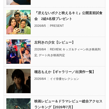
『冴えないボクと映えるキミ』公開直前試食
会 2組4名様プレゼント
2026/8/5
PRESENT
左利きの少女【レビュー】
2026/8/4
REVIEW
,
キッズ＆ティーン向き映画判
定
,
デート向き映画判定
穂志もえか【ギャラリー／出演作一覧】
2026/8/4
イイ俳優セレクション
映画レビュー＆ドラマレビュー総合アクセス
ランキング【2026年7月】