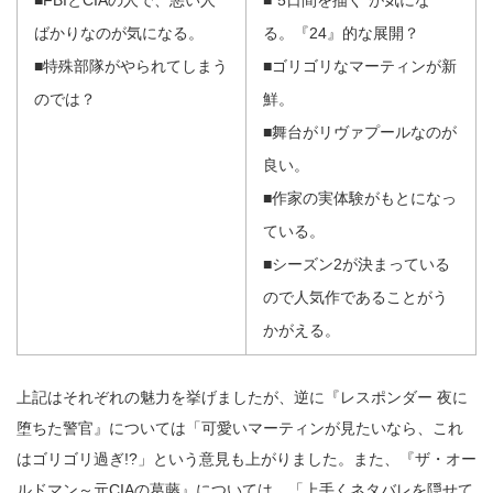
■FBIとCIAの人で、悪い人
■“5日間を描く”が気にな
ばかりなのが気になる。
る。『24』的な展開？
■特殊部隊がやられてしまう
■ゴリゴリなマーティンが新
のでは？
鮮。
■舞台がリヴァプールなのが
良い。
■作家の実体験がもとになっ
ている。
■シーズン2が決まっている
ので人気作であることがう
かがえる。
上記はそれぞれの魅力を挙げましたが、逆に『レスポンダー 夜に
堕ちた警官』については「可愛いマーティンが見たいなら、これ
はゴリゴリ過ぎ!?」という意見も上がりました。また、『ザ・オー
ルドマン～元CIAの葛藤』については、「上手くネタバレを隠せて