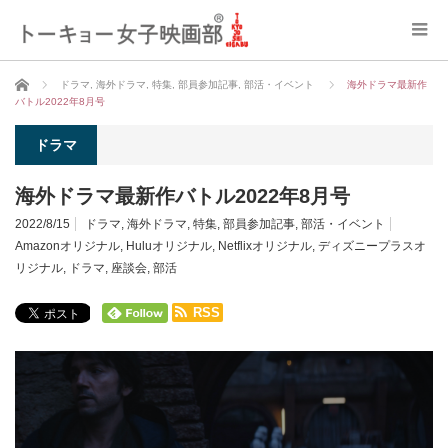
ホーム
ドラマ
,
海外ドラマ
,
特集
,
部員参加記事
,
部活・イベント
海外ドラマ最新作
バトル2022年8月号
ドラマ
海外ドラマ最新作バトル2022年8月号
2022/8/15
ドラマ
,
海外ドラマ
,
特集
,
部員参加記事
,
部活・イベント
Amazonオリジナル
,
Huluオリジナル
,
Netflixオリジナル
,
ディズニープラスオ
リジナル
,
ドラマ
,
座談会
,
部活
RSS