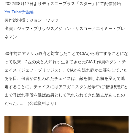
2022年8月17日よりディズニープラス「スター」にて配信開始
YouTube予告編
製作総指揮：ジョン・ワッツ
出演：ジェフ・ブリッジス／ジョン・リスゴー／エイミー・ブレ
ネマン
30年前にアメリカ政府と対立したことでCIAから逃亡することにな
って以来、2匹の犬と人知れず生きてきた元CIA工作員のダン・チ
ェイス（ジェフ・ブリッジス）。CIAから逃れ静かに暮らしていた
ある日、何者かに狙われたチェイスは、敵を倒し名前を変えて逃
走することに。チェイスにはアフガニスタン紛争中に“憎き野獣”と
まで呼ばれ手段を選ばぬ男として恐れられてきた過去があったの
だった…。（公式資料より）