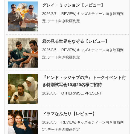
グレイ・ミッション【レビュー】
2026/8/7
REVIEW
,
キッズ＆ティーン向き映画判
定
,
デート向き映画判定
君の見る世界をなぞる【レビュー】
2026/8/6
REVIEW
,
キッズ＆ティーン向き映画判
定
,
デート向き映画判定
『ヒンド・ラジャブの声』トークイベント付
き特別試写会10組20名様ご招待
2026/8/6
OTHERWISE
,
PRESENT
ドラマなふたり【レビュー】
2026/8/5
REVIEW
,
キッズ＆ティーン向き映画判
定
,
デート向き映画判定