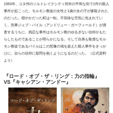
1984年、ユタ州のソルトレイクシティ郊外の平和な街で1件の殺人
事件が起こった。モルモン教徒の女性と1歳の女の子が惨殺された
のだった。穏やかだった町は一転、不気味な空気に包まれてい
く。刑事ジェブ・パイル（アンドリュー・ガーフィールド）が捜
査するうちに、残忍な事件はモルモン教のゆるぎない信仰がもた
らしたものであることが明らかになる。そして自身も敬虔なモル
モン教徒であるパイルはこの想像の域を超えた殺人事件をきっか
けに、自らの信仰に疑問を抱くようになるのだった。（公式資料
より）
『ロード・オブ・ザ・リング：力の指輪』
VS『キャシアン・アンドー』