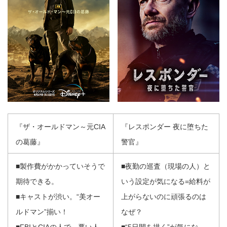
『ザ・オールドマン～元CIA
『レスポンダー 夜に堕ちた
の葛藤』
警官』
■製作費がかかっていそうで
■夜勤の巡査（現場の人）と
期待できる。
いう設定が気になる=給料が
■キャストが渋い。“美オー
上がらないのに頑張るのは
ルドマン”揃い！
なぜ？