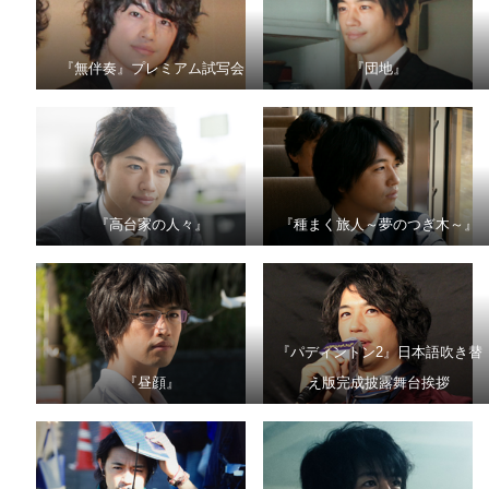
『無伴奏』プレミアム試写会
『団地』
『高台家の人々』
『種まく旅人～夢のつぎ木～』
『パディントン2』日本語吹き替
『昼顔』
え版完成披露舞台挨拶