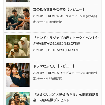
君の見る世界をなぞる【レビュー】
2026/8/6
REVIEW
,
キッズ＆ティーン向き映画判
定
,
デート向き映画判定
『ヒンド・ラジャブの声』トークイベント付
き特別試写会10組20名様ご招待
2026/8/6
OTHERWISE
,
PRESENT
ドラマなふたり【レビュー】
2026/8/5
REVIEW
,
キッズ＆ティーン向き映画判
定
,
デート向き映画判定
『冴えないボクと映えるキミ』公開直前試食
会 2組4名様プレゼント