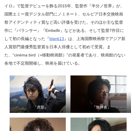
イロ』で監督デビューを飾る2015年、監督作『半分ノ世界』が、
国際エミー賞デジタル部門にノミネート、セルビア日本交換映画
祭アイデンティティ賞など高い評価を受けた。そのほか主な監督
作に『バランサー』『Embellir』などがある。そして監督7作目に
して初の長編となった『
blank13
』は、上海国際映画祭でアジア新
人賞部門最優秀監督賞を日本人俳優として初めて受賞。ま
た、“cinéma bird（=移動映画館）”の発案者であり、映画館のない
各地で不定期開催し、映画を届けている。
『虎影』
『無伴奏』