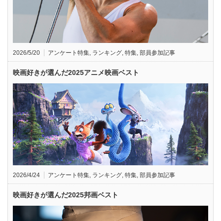
2026/5/20
アンケート特集
,
ランキング
,
特集
,
部員参加記事
映画好きが選んだ2025アニメ映画ベスト
2026/4/24
アンケート特集
,
ランキング
,
特集
,
部員参加記事
映画好きが選んだ2025邦画ベスト