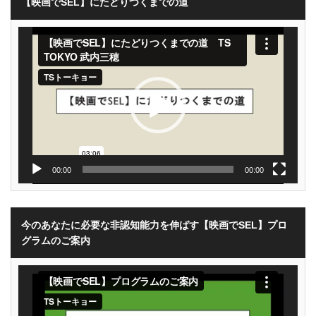
【映画でSEL】にたどりつくまでの道
動
画
プ
レ
ー
ヤ
ー
00:00
00:00
今のあなたに必要な非認知能力を伸ばす【映画でSEL】プロ
グラムのご案内
動
画
プ
レ
ー
ヤ