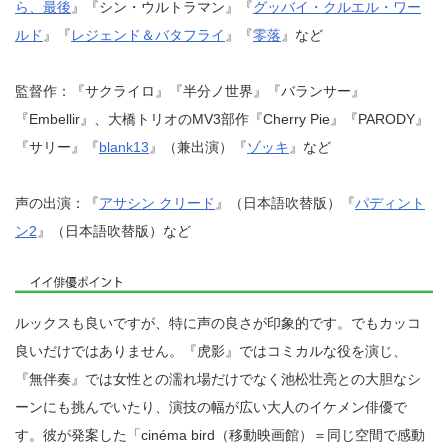
ら、最後
』『シン・ウルトラマン』『
グッバイ・クルエル・ワー
ルド
』『
レジェンド＆バタフライ
』『
零落
』など
監督作：『サクライロ』『半分ノ世界』『バランサー』
『Embellir』、大橋トリオのMV3部作『Cherry Pie』『PARODY』
『サリー』『
blank13
』（兼出演）『
ゾッキ
』など
声の出演：『
アサシン クリード
』（日本語吹替版）『
パディント
ン2
』（日本語吹替版）など
ルックスも良いですが、特に声の良さが印象的です。でもカッコ
良いだけではありません。『虎影』ではコミカルな役を演じ、
『無伴奏』では女性との濡れ場だけでなく池松壮亮との大胆なシ
ーンにも挑んでいたり、演技の幅が広い大人のイケメン俳優で
す。彼が発案した「cinéma bird（移動映画館）＝同じ空間で感動