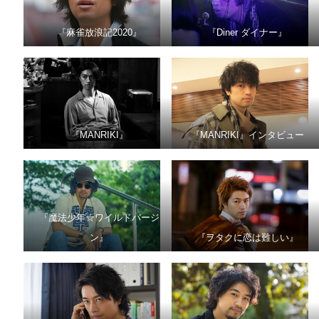
『麻雀放浪記2020』
『Diner ダイナー』
『MANRIKI』
『MANRIKI』インタビュー
『魔法少年☆ワイルドバージ
ン』
『ヲタクに恋は難しい』