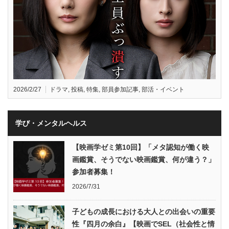
2026/2/27
ドラマ
,
投稿
,
特集
,
部員参加記事
,
部活・イベント
学び・メンタルヘルス
【映画学ゼミ第10回】「メタ認知が働く映
画鑑賞、そうでない映画鑑賞、何が違う？」
参加者募集！
2026/7/31
子どもの成長における大人との出会いの重要
性『四月の余白』【映画でSEL（社会性と情