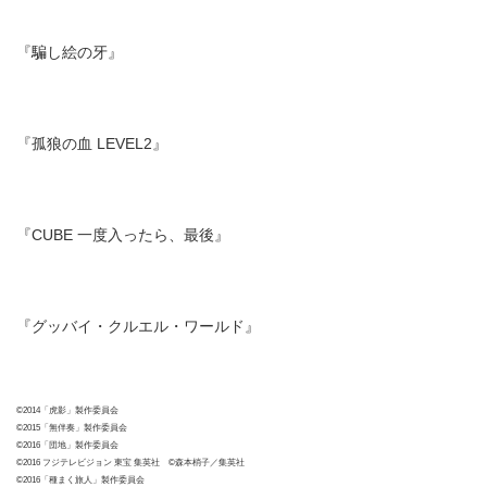
『騙し絵の牙』
『孤狼の血 LEVEL2』
『CUBE 一度入ったら、最後』
『グッバイ・クルエル・ワールド』
©2014「虎影」製作委員会
©2015「無伴奏」製作委員会
©2016「団地」製作委員会
©2016 フジテレビジョン 東宝 集英社 ©森本梢子／集英社
©2016「種まく旅人」製作委員会