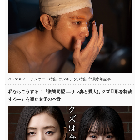
2026/3/12
アンケート特集
,
ランキング
,
特集
,
部員参加記事
私ならこうする！『復讐同盟 —サレ妻と愛人はクズ旦那を制裁
する—』を観た女子の本音