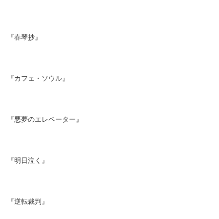
『春琴抄』
『カフェ・ソウル』
『悪夢のエレベーター』
『明日泣く』
『逆転裁判』