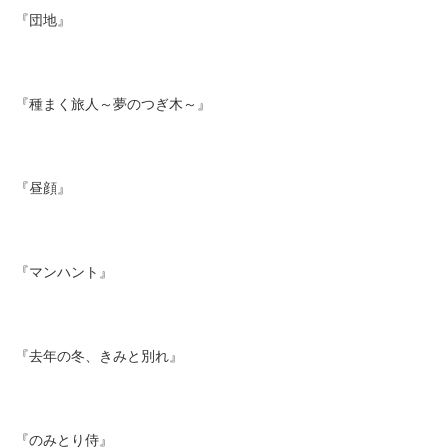
『団地』
『種まく旅人～夢のつぎ木～』
『昼顔』
『マンハント』
『去年の冬、きみと別れ』
『のみとり侍』