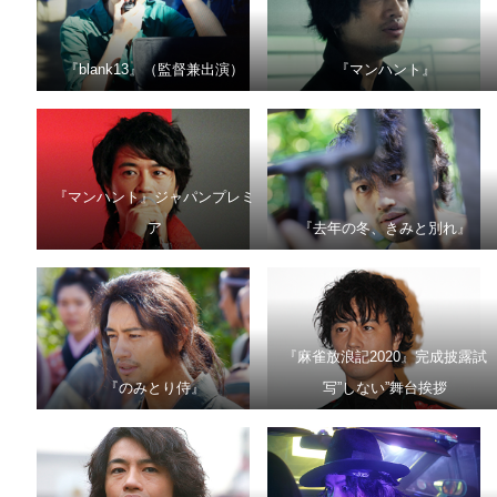
『blank13』（監督兼出演）
『マンハント』
『マンハント』ジャパンプレミ
ア
『去年の冬、きみと別れ』
『麻雀放浪記2020』完成披露試
『のみとり侍』
写”しない”舞台挨拶