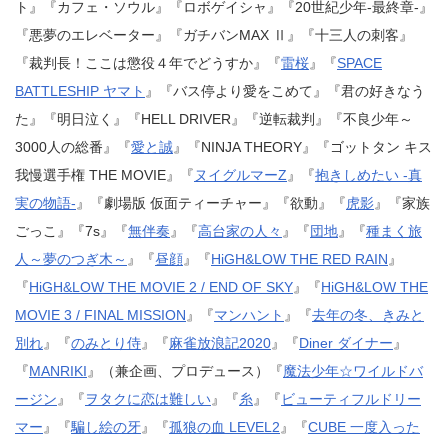
ト』『カフェ・ソウル』『ロボゲイシャ』『20世紀少年-最終章-』
『悪夢のエレベーター』『ガチバンMAX Ⅱ』『十三人の刺客』
『裁判長！ここは懲役４年でどうすか』『
雷桜
』『
SPACE
BATTLESHIP ヤマト
』『バス停より愛をこめて』『君の好きなう
た』『明日泣く』『HELL DRIVER』『逆転裁判』『不良少年～
3000人の総番』『
愛と誠
』『NINJA THEORY』『ゴットタン キス
我慢選手権 THE MOVIE』『
ヌイグルマーZ
』『
抱きしめたい -真
実の物語-
』『劇場版 仮面ティーチャー』『欲動』『
虎影
』『家族
ごっこ』『7s』『
無伴奏
』『
高台家の人々
』『
団地
』『
種まく旅
人～夢のつぎ木～
』『
昼顔
』『
HiGH&LOW THE RED RAIN
』
『
HiGH&LOW THE MOVIE 2 / END OF SKY
』『
HiGH&LOW THE
MOVIE 3 / FINAL MISSION
』『
マンハント
』『
去年の冬、きみと
別れ
』『
のみとり侍
』『
麻雀放浪記2020
』『
Diner ダイナー
』
『
MANRIKI
』（兼企画、プロデュース）『
魔法少年☆ワイルドバ
ージン
』『
ヲタクに恋は難しい
』『
糸
』『
ビューティフルドリー
マー
』『
騙し絵の牙
』『
孤狼の血 LEVEL2
』『
CUBE 一度入った