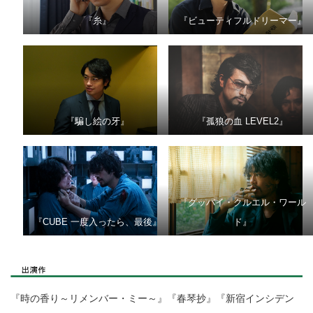
『糸』
『ビューティフルドリーマー』
『騙し絵の牙』
『孤狼の血 LEVEL2』
『グッバイ・クルエル・ワール
『CUBE 一度入ったら、最後』
ド』
『時の香り～リメンバー・ミー～』『春琴抄』『新宿インシデン