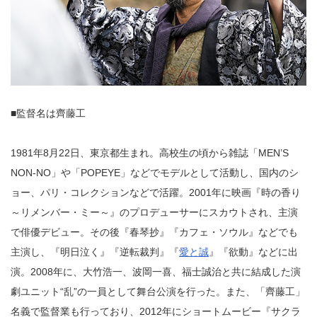
■監督名は齊藤工
1981年8月22日、東京都生まれ。高校生の頃から雑誌「MEN’S
NON-NO」や「POPEYE」などでモデルとして活動し、国内のシ
ョー、パリ・コレクションなどで活躍。2001年に映画『時の香り
～リメンバー・ミー～』のプロデューサーにスカウトされ、主演
で俳優デビュー。その後『春琴抄』『カフェ・ソウル』などでも
主演し、『明日泣く』『逆転裁判』『
愛と誠
』『欲動』などに出
演。2008年に、大竹浩一、波岡一喜、福士誠治と共に結成した演
劇ユニット“乱”の一員として舞台公演を行った。また、「齊藤工」
名義で監督業も行っており、2012年にショートムービー『サクラ