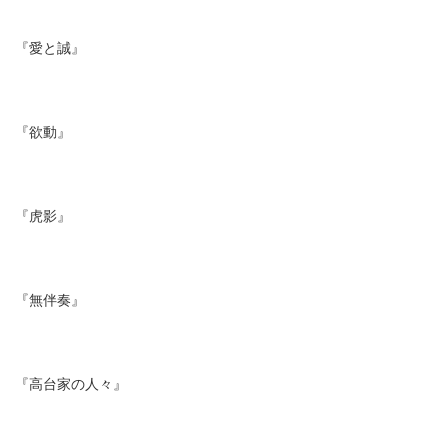
『愛と誠』
『欲動』
『虎影』
『無伴奏』
『高台家の人々』