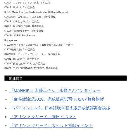
©2017 フジテレビジョン 東宝 FNS27社
©2017「blank13」製作委員会
© 2017 Media Asia Film Production Limited All Rights Reserved.
©2018映画「去年の冬、きみと別れ」製作委員会
©2018「のみとり侍」製作委員会
©2019「麻雀放浪記2020」製作委員会
© 2019 「Dinerダイナー」製作委員会
©2019 MANRIKI Film Partners
©cinepoison
© 2020映画「ヲタクに恋は難しい」製作委員会 © ふじた／一迅社
© 2020映画『糸』製作委員会
©2020映画「ビューティフルドリーマー」製作委員会
©2021「騙し絵の牙」製作委員会
©2021「孤狼の血 LEVEL2」製作委員会
©2023「THE LEGEND & BUTTERFLY」製作委員会
『MANRIKI』斎藤工さん、永野さんインタビュー
『麻雀放浪記2020』完成披露試写”しない”舞台挨拶
『パディントン2』日本語吹き替え版完成披露舞台挨拶
『アサシン クリード』来日イベント
『アサシン クリード』大ヒット祈願イベント