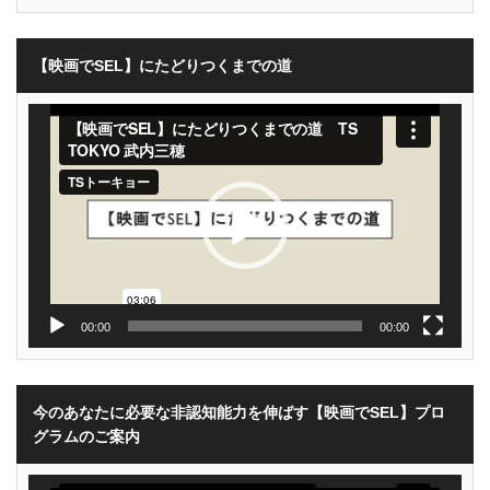
【映画でSEL】にたどりつくまでの道
動
画
プ
レ
ー
ヤ
ー
00:00
00:00
今のあなたに必要な非認知能力を伸ばす【映画でSEL】プロ
グラムのご案内
動