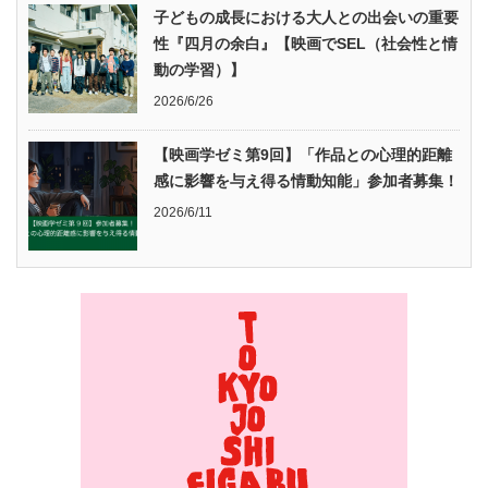
子どもの成長における大人との出会いの重要
性『四月の余白』【映画でSEL（社会性と情
動の学習）】
2026/6/26
【映画学ゼミ第9回】「作品との心理的距離
感に影響を与え得る情動知能」参加者募集！
2026/6/11