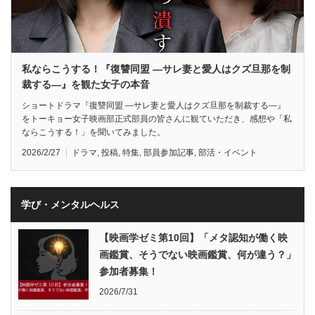
私ならこうする！『復讐同盟 —サレ妻と愛人はクズ旦那を制
裁する—』を観た女子の本音
ショートドラマ『復讐同盟 —サレ妻と愛人はクズ旦那を制裁する—』
をトーキョー女子映画部正式部員の皆さんに観ていただき、感想や「私
ならこうする！」を聞いてみました。
2026/2/27
ドラマ
,
投稿
,
特集
,
部員参加記事
,
部活・イベント
学び・メンタルヘルス
【映画学ゼミ第10回】「メタ認知が働く映
画鑑賞、そうでない映画鑑賞、何が違う？」
参加者募集！
2026/7/31