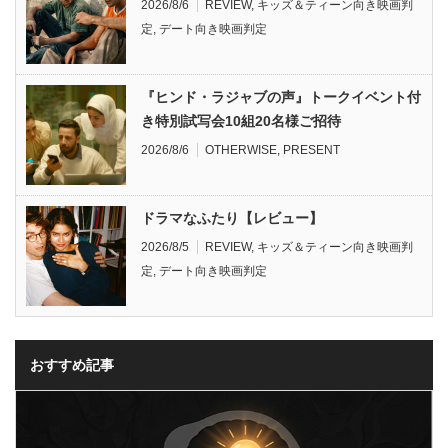
2026/8/6
REVIEW
,
キッズ＆ティーン向き映画判
定
,
デート向き映画判定
『ヒンド・ラジャブの声』トークイベント付
き特別試写会10組20名様ご招待
2026/8/6
OTHERWISE
,
PRESENT
ドラマなふたり【レビュー】
2026/8/5
REVIEW
,
キッズ＆ティーン向き映画判
定
,
デート向き映画判定
おすすめ記事