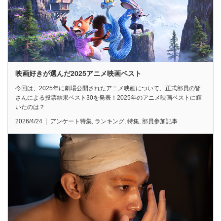
映画好きが選んだ2025アニメ映画ベスト
今回は、2025年に劇場公開されたアニメ映画について、正式部員の皆
さんによる投票結果ベスト30を発表！2025年のアニメ映画ベストに輝
いたのは？
2026/4/24
アンケート特集
,
ランキング
,
特集
,
部員参加記事