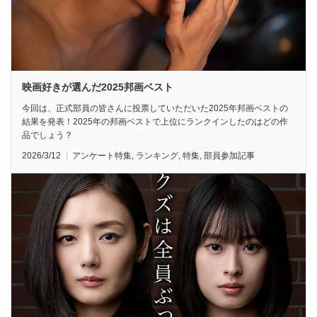
映画好きが選んだ2025邦画ベスト
今回は、正式部員の皆さんに投票していただいた2025年邦画ベストの
結果を発表！2025年の邦画ベストで上位にランクインしたのはどの作
品でしょう？
2026/3/12
アンケート特集
,
ランキング
,
特集
,
部員参加記事