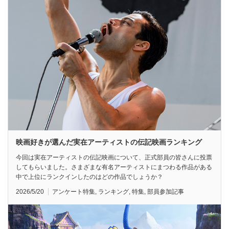
映画好きが選んだ実在アーティストの伝記映画ランキング
今回は実在アーティストの伝記映画について、正式部員の皆さんに投票
してもらいました。さまざまな有名アーティストにまつわる作品がある
中で上位にランクインしたのはどの作品でしょうか？
2026/5/20
アンケート特集
,
ランキング
,
特集
,
部員参加記事