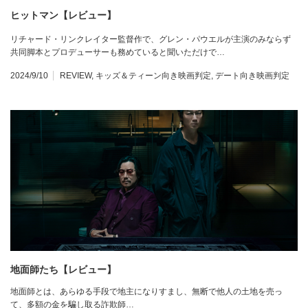
ヒットマン【レビュー】
リチャード・リンクレイター監督作で、グレン・パウエルが主演のみならず
共同脚本とプロデューサーも務めていると聞いただけで…
2024/9/10
REVIEW
,
キッズ＆ティーン向き映画判定
,
デート向き映画判定
地面師たち【レビュー】
地面師とは、あらゆる手段で地主になりすまし、無断で他人の土地を売っ
て、多額の金を騙し取る詐欺師…