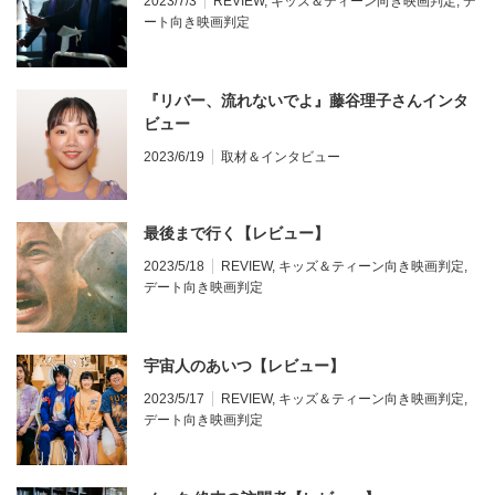
2023/7/3
REVIEW
,
キッズ＆ティーン向き映画判定
,
デ
ート向き映画判定
『リバー、流れないでよ』藤谷理子さんインタ
ビュー
2023/6/19
取材＆インタビュー
最後まで行く【レビュー】
2023/5/18
REVIEW
,
キッズ＆ティーン向き映画判定
,
デート向き映画判定
宇宙人のあいつ【レビュー】
2023/5/17
REVIEW
,
キッズ＆ティーン向き映画判定
,
デート向き映画判定