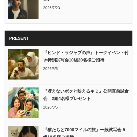
2026/7/23
PRESENT
『ヒンド・ラジャブの声』トークイベント付
き特別試写会10組20名様ご招待
2026/8/6
『冴えないボクと映えるキミ』公開直前試食
会 2組4名様プレゼント
2026/8/5
『猫たちと7000マイルの旅』一般試写会 5
組10名様ご招待