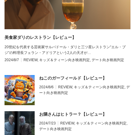
美食家ダリのレストラン【レビュー】
20世紀を代表する芸術家サルバドール・ダリと三ツ星レストラン“エル・ブ
ジ”の料理長フェラン・アドリアという2人の天才が…
2024/8/7
REVIEW
,
キッズ＆ティーン向き映画判定
,
デート向き映画判定
ねこのガーフィールド【レビュー】
2024/8/6
REVIEW
,
キッズ＆ティーン向き映画判定
,
デ
ート向き映画判定
お隣さんはヒトラー？【レビュー】
2024/7/23
REVIEW
,
キッズ＆ティーン向き映画判定
,
デート向き映画判定