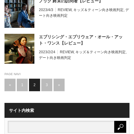
ノック 終末の訪問者【レビュー】
2023/4/3
REVIEW
,
キッズ＆ティーン向き映画判定
,
デ
ート向き映画判定
エブリシング・エブリウェア・オール・アッ
ト・ワンス【レビュー】
2023/2/24
REVIEW
,
キッズ＆ティーン向き映画判定
,
デート向き映画判定
PAGE NAVI
«
1
2
3
»
サイト内検索