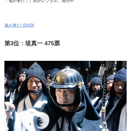
『鬼が来た！』好評レンタル、発売中
鬼が来た! [DVD]
第3位：堤真一 475票