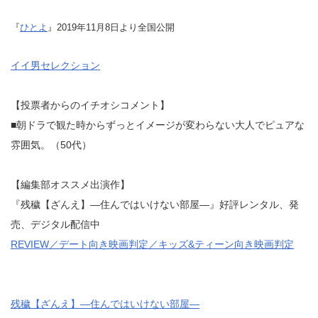
『
ひとよ
』2019年11月8日より全国公開
イイ男セレクション
【投票者からのイチオシコメント】
■朝ドラで観た時からずっとイメージが変わらない大人でピュアな
雰囲気。（50代）
【編集部オススメ出演作】
『残穢【ざんえ】―住んではいけない部屋―』好評レンタル、発
売、デジタル配信中
REVIEW／デート向き映画判定／キッズ&ティーン向き映画判定
残穢【ざんえ】―住んではいけない部屋―