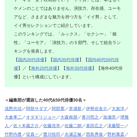
ケメンのことではありません。演技力、存在感、ユーモ
アなど、さまざまな魅力を持つ方を「イイ男」として、
イイ男セレクションでご紹介しています。
このランキングでは、「ルックス」「セクシー」「個
性」「ユーモア」「演技力」の５部門、そして総合ラン
キングを発表します。
【
国内20代俳優
】【
国内30代俳優
】【
国内40代50代俳
優
】／【
海外20代俳優
】【
海外30代俳優
】【海外40代俳
優】という構成にしています。
＜編集部が選抜した40代&50代俳優30名＞
浅野忠信
／
阿部サダヲ
／
阿部寛
／
井浦新
／
伊勢谷友介
／
大泉洋
／
大倉孝二
／
オダギリジョー
／
大森南朋
／
香川照之
／
加瀬亮
／
堺雅
人
／
佐々木蔵之介
／
佐藤浩市
／
佐藤二朗
／
真田広之
／
滝藤賢一
／
竹野内豊
／
堤真一
／
豊川悦司
／
永瀬正敏
／
西島秀俊
／
野村萬斎
／