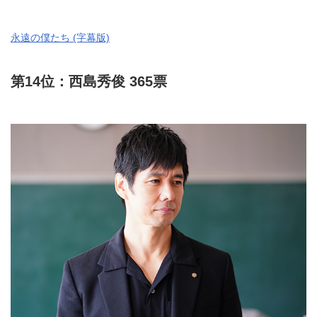
永遠の僕たち (字幕版)
第14位：西島秀俊 365票