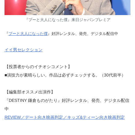
『プーと大人になった僕』来日ジャパンプレミア
『
プーと大人になった僕
』好評レンタル、発売、デジタル配信中
イイ男セレクション
【投票者からのイチオシコメント】
■演技力が素晴らしい。作品は必ずチェックする。（30代前半）
【編集部オススメ出演作】
『DESTINY 鎌倉ものがたり』好評レンタル、発売、デジタル配信
中
REVIEW／デート向き映画判定／キッズ&ティーン向き映画判定