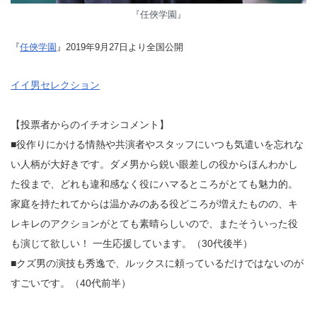
『任俠学園』
『
任俠学園
』2019年9月27日より全国公開
イイ男セレクション
【投票者からのイチオシコメント】
■役作りにかける情熱や共演者やスタッフにいつも気遣いを忘れな
い人柄が大好きです。ダメ男から鋭い眼差しの役からほんわかし
た役まで、どれも違和感なく役にハマるところがとても魅力的。
家庭を持たれてからは温かみのある役どころが増えたものの、キ
レキレのアクションがとても素晴らしいので、またそういった役
も演じて欲しい！ 一生応援しています。（30代後半）
■クズ男の演技も秀逸で、ルックスに頼っているだけではないのが
すごいです。（40代前半）