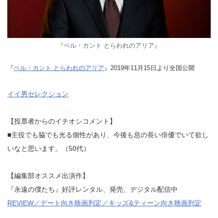
『ベル・カント とらわれのアリア』
『
ベル・カント とらわれのアリア
』2019年11月15日より全国公開
イイ男セレクション
【投票者からのイチオシコメント】
■主役でも脇でも光る個性があり、今後も息の長い俳優でいて欲し
いなと思います。（50代）
【編集部オススメ出演作】
『永遠の僕たち』好評レンタル、発売、デジタル配信中
REVIEW／デート向き映画判定／キッズ&ティーン向き映画判定