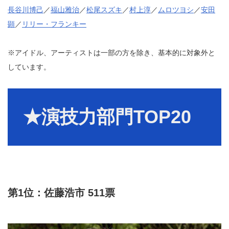
長谷川博己
／
福山雅治
／
松尾スズキ
／
村上淳
／
ムロツヨシ
／
安田
顕
／
リリー・フランキー
※アイドル、アーティストは一部の方を除き、基本的に対象外と
しています。
★演技力部門TOP20
第1位：佐藤浩市 511票