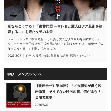
私ならこうする！『復讐同盟 —サレ妻と愛人はクズ旦那を制
裁する—』を観た女子の本音
ショートドラマ『復讐同盟 —サレ妻と愛人はクズ旦那を制裁する—』
をトーキョー女子映画部正式部員の皆さんに観ていただき、感想や「私
ならこうする！」を聞いてみました。
2026/2/27
ドラマ
,
投稿
,
特集
,
部員参加記事
,
部活・イベント
学び・メンタルヘルス
【映画学ゼミ第10回】「メタ認知が働く映
画鑑賞、そうでない映画鑑賞、何が違う？」
参加者募集！
2026/7/31