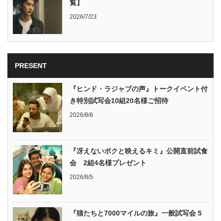
覧】
2026/7/23
PRESENT
『ヒンド・ラジャブの声』トークイベント付
き特別試写会10組20名様ご招待
2026/8/6
『冴えないボクと映えるキミ』公開直前試食
会 2組4名様プレゼント
2026/8/5
『猫たちと7000マイルの旅』一般試写会 5