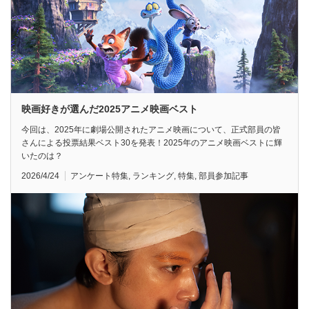
映画好きが選んだ2025アニメ映画ベスト
今回は、2025年に劇場公開されたアニメ映画について、正式部員の皆
さんによる投票結果ベスト30を発表！2025年のアニメ映画ベストに輝
いたのは？
2026/4/24
アンケート特集
,
ランキング
,
特集
,
部員参加記事