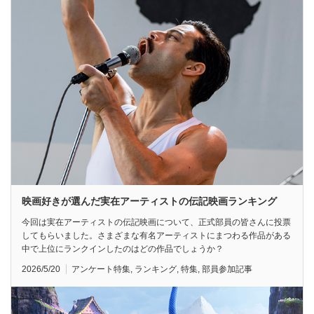
映画好きが選んだ実在アーティストの伝記映画ランキング
今回は実在アーティストの伝記映画について、正式部員の皆さんに投票
してもらいました。さまざまな有名アーティストにまつわる作品がある
中で上位にランクインしたのはどの作品でしょうか？
2026/5/20
アンケート特集
,
ランキング
,
特集
,
部員参加記事