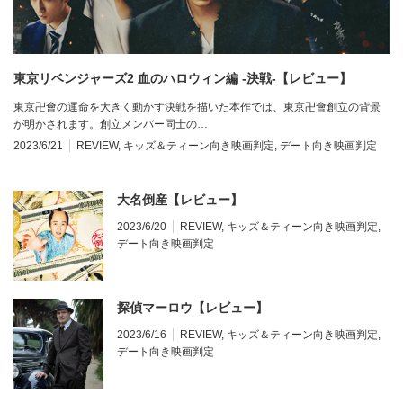
東京リベンジャーズ2 血のハロウィン編 -決戦-【レビュー】
東京卍會の運命を大きく動かす決戦を描いた本作では、東京卍會創立の背景
が明かされます。創立メンバー同士の…
2023/6/21
REVIEW
,
キッズ＆ティーン向き映画判定
,
デート向き映画判定
大名倒産【レビュー】
2023/6/20
REVIEW
,
キッズ＆ティーン向き映画判定
,
デート向き映画判定
探偵マーロウ【レビュー】
2023/6/16
REVIEW
,
キッズ＆ティーン向き映画判定
,
デート向き映画判定