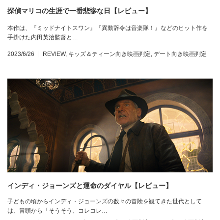
探偵マリコの生涯で一番悲惨な日【レビュー】
本作は、『ミッドナイトスワン』『異動辞令は音楽隊！』などのヒット作を
手掛けた内田英治監督と…
2023/6/26
REVIEW
,
キッズ＆ティーン向き映画判定
,
デート向き映画判定
インディ・ジョーンズと運命のダイヤル【レビュー】
子どもの頃からインディ・ジョーンズの数々の冒険を観てきた世代として
は、冒頭から「そうそう、コレコレ…