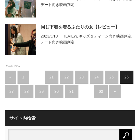
デート向き映画判定
同じ下着を着るふたりの女【レビュー】
2023/5/10
REVIEW
,
キッズ＆ティーン向き映画判定
,
デート向き映画判定
PAGE NAVI
«
1
…
21
22
23
24
25
26
27
28
29
30
31
…
63
»
サイト内検索