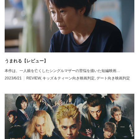
うまれる【レビュー】
本作は、一人娘を亡くしたシングルマザーの苦悩を描いた短編映画…
2023/6/21
REVIEW
,
キッズ＆ティーン向き映画判定
,
デート向き映画判定