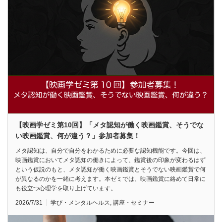
【映画学ゼミ第10回】「メタ認知が働く映画鑑賞、そうでな
い映画鑑賞、何が違う？」参加者募集！
メタ認知は、自分で自分をわかるために必要な認知機能です。今回は、
映画鑑賞においてメタ認知の働きによって、鑑賞後の印象が変わるはず
という仮説のもと、メタ認知が働く映画鑑賞とそうでない映画鑑賞で何
が異なるのかを一緒に考えます。本ゼミでは、映画鑑賞に絡めて日常に
も役立つ心理学を取り上げています。
2026/7/31
学び・メンタルヘルス
,
講座・セミナー