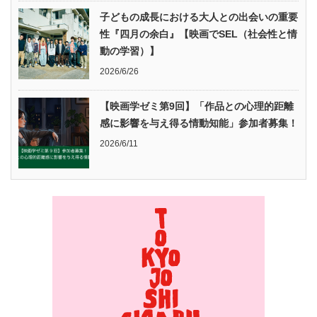
子どもの成長における大人との出会いの重要
性『四月の余白』【映画でSEL（社会性と情
動の学習）】
2026/6/26
【映画学ゼミ第9回】「作品との心理的距離
感に影響を与え得る情動知能」参加者募集！
2026/6/11