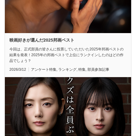
映画好きが選んだ2025邦画ベスト
今回は、正式部員の皆さんに投票していただいた2025年邦画ベストの
結果を発表！2025年の邦画ベストで上位にランクインしたのはどの作
品でしょう？
2026/3/12
アンケート特集
,
ランキング
,
特集
,
部員参加記事