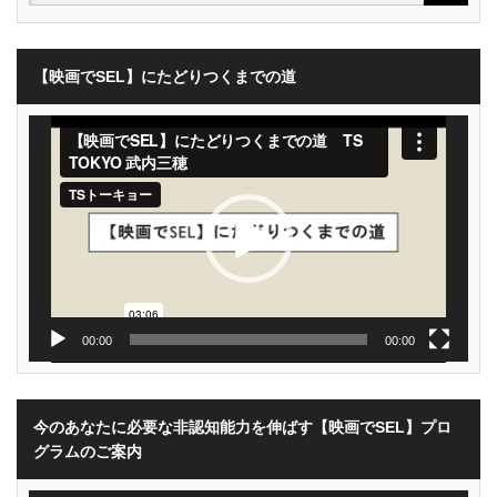
【映画でSEL】にたどりつくまでの道
動
画
プ
レ
ー
ヤ
ー
00:00
00:00
今のあなたに必要な非認知能力を伸ばす【映画でSEL】プロ
グラムのご案内
動