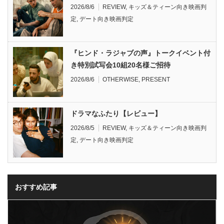
2026/8/6
REVIEW
,
キッズ＆ティーン向き映画判
定
,
デート向き映画判定
『ヒンド・ラジャブの声』トークイベント付
き特別試写会10組20名様ご招待
2026/8/6
OTHERWISE
,
PRESENT
ドラマなふたり【レビュー】
2026/8/5
REVIEW
,
キッズ＆ティーン向き映画判
定
,
デート向き映画判定
おすすめ記事