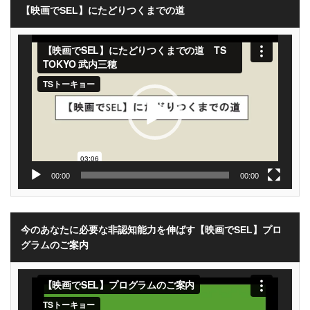
【映画でSEL】にたどりつくまでの道
動
画
プ
レ
ー
ヤ
ー
00:00
00:00
今のあなたに必要な非認知能力を伸ばす【映画でSEL】プロ
グラムのご案内
動
画
プ
レ
ー