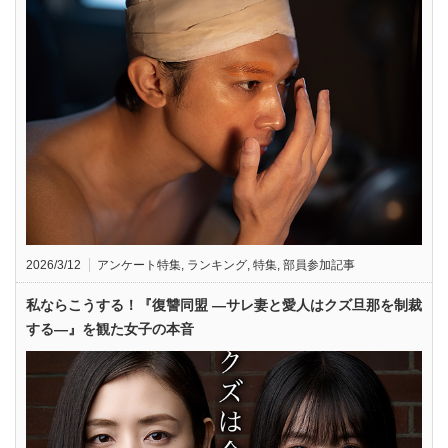
2026/3/12
アンケート特集
,
ランキング
,
特集
,
部員参加記事
私ならこうする！『復讐同盟 —サレ妻と愛人はクズ旦那を制裁
する—』を観た女子の本音