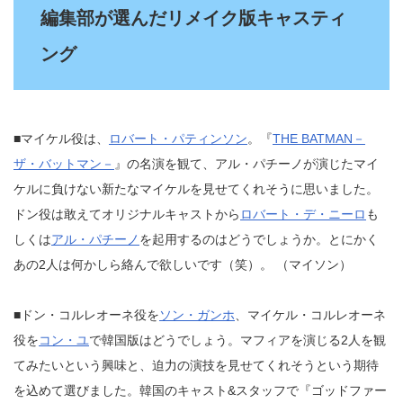
編集部が選んだリメイク版キャスティ
ング
■マイケル役は、
ロバート・パティンソン
。『
THE BATMAN－
ザ・バットマン－
』の名演を観て、アル・パチーノが演じたマイ
ケルに負けない新たなマイケルを見せてくれそうに思いました。
ドン役は敢えてオリジナルキャストから
ロバート・デ・ニーロ
も
しくは
アル・パチーノ
を起用するのはどうでしょうか。とにかく
あの2人は何かしら絡んで欲しいです（笑）。 （マイソン）
■ドン・コルレオーネ役を
ソン・ガンホ
、マイケル・コルレオーネ
役を
コン・ユ
で韓国版はどうでしょう。マフィアを演じる2人を観
てみたいという興味と、迫力の演技を見せてくれそうという期待
を込めて選びました。韓国のキャスト&スタッフで『ゴッドファー