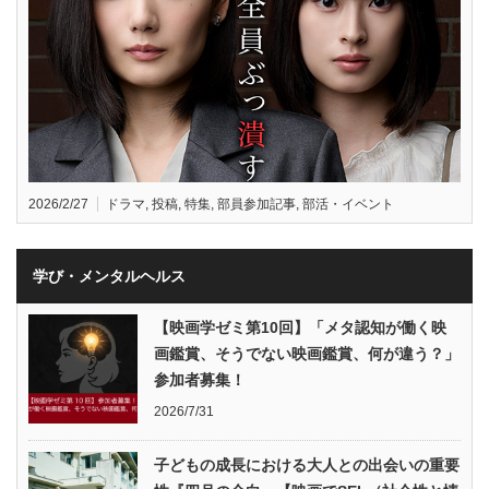
2026/2/27
ドラマ
,
投稿
,
特集
,
部員参加記事
,
部活・イベント
学び・メンタルヘルス
【映画学ゼミ第10回】「メタ認知が働く映
画鑑賞、そうでない映画鑑賞、何が違う？」
参加者募集！
2026/7/31
子どもの成長における大人との出会いの重要