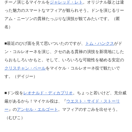
チーノ演じるマイケルを
ジャレッド・レト
。オリジナル版とは違
った魅力のスマートなマフィアが観られそう。ドンを演じるリー
アム・ニーソンの貫禄たっぷりな演技が観てみたいです。（匿
名）
■最近のひげ面を見て思いついたのですが、
トム・ハンクス
がド
ン・コルレオーネを演じ、クセのある貫禄の演技を新境地にした
らおもしろいかもと。そして、いろいろな可能性を秘める安定の
クリスチャン・ベール
をマイケル・コルレオーネ役で観たいで
す。（デイジー）
■ドン役を
レオナルド・ディカプリオ
。ちょっと若いけど、充分威
厳があるから！マイケル役は、『
ウエスト・サイド・ストーリ
ー
』の
アンセル・エルゴート
。マフィアのすごみを出せそう。
（むびこ）