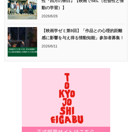
性『四月の余白』【映画でSEL（社会性と情
動の学習）】
2026/6/26
【映画学ゼミ第9回】「作品との心理的距離
感に影響を与え得る情動知能」参加者募集！
2026/6/11