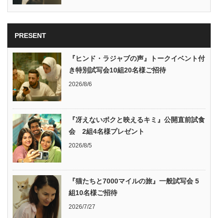
PRESENT
『ヒンド・ラジャブの声』トークイベント付
き特別試写会10組20名様ご招待
2026/8/6
『冴えないボクと映えるキミ』公開直前試食
会 2組4名様プレゼント
2026/8/5
『猫たちと7000マイルの旅』一般試写会 5
組10名様ご招待
2026/7/27