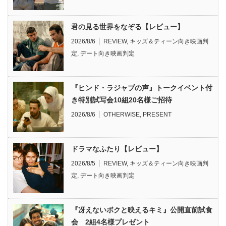
君の見る世界をなぞる【レビュー】
2026/8/6
REVIEW
,
キッズ＆ティーン向き映画判
定
,
デート向き映画判定
『ヒンド・ラジャブの声』トークイベント付
き特別試写会10組20名様ご招待
2026/8/6
OTHERWISE
,
PRESENT
ドラマなふたり【レビュー】
2026/8/5
REVIEW
,
キッズ＆ティーン向き映画判
定
,
デート向き映画判定
『冴えないボクと映えるキミ』公開直前試食
会 2組4名様プレゼント