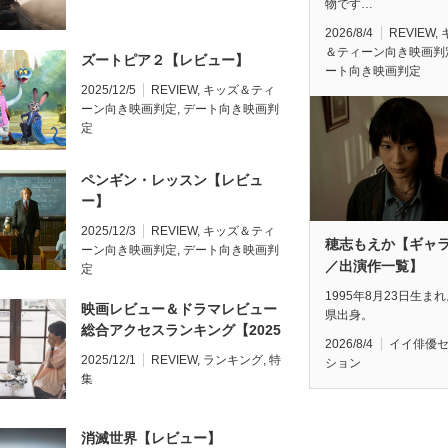
物です…
2026/8/4
REVIEW
,
＆ティーン向き映画判
ズートピア２【レビュー】
ート向き映画判定
2025/12/5
REVIEW
,
キッズ＆ティ
ーン向き映画判定
,
デート向き映画判
定
ペンギン・レッスン【レビュ
ー】
2025/12/3
REVIEW
,
キッズ＆ティ
穂志もえか【ギャ
ーン向き映画判定
,
デート向き映画判
／出演作一覧】
定
1995年8月23日生ま
映画レビュー＆ドラマレビュー
県出身。
総合アクセスランキング【2025
2026/8/4
イイ俳優
年11月】
2025/12/1
REVIEW
,
ランキング
,
特
ション
集
消滅世界【レビュー】