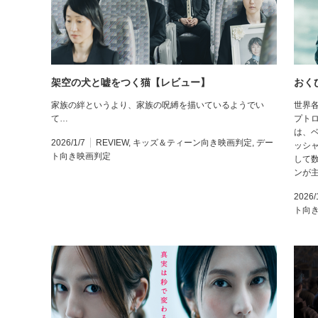
架空の犬と嘘をつく猫【レビュー】
おく
家族の絆というより、家族の呪縛を描いているようでい
世界
て…
プトロ
は、
2026/1/7
REVIEW
,
キッズ＆ティーン向き映画判定
,
デー
ッシ
ト向き映画判定
して
ンが
2026/
ト向