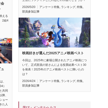
試食会
2026/5/20
アンケート特集
,
ランキング
,
特集
,
ト
部員参加記事
映える
 2組4
映画好きが選んだ2025アニメ映画ベスト
今回は、2025年に劇場公開されたアニメ映画につ
いて、正式部員の皆さんによる投票結果ベスト30
ビュ
を発表！2025年のアニメ映画ベストに輝いたの
は？
2026/4/24
アンケート特集
,
ランキング
,
特集
,
督は、
部員参加記事
04）
と共同
以降、
ショー
きた人
学び・メンタルヘルス