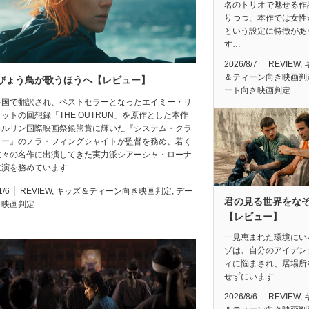
名のトリオで魅せる作
りつつ、本作では女性
という設定に特徴があ
す…
2026/8/7
REVIEW
,
＆ティーン向き映画判
びょう鳥が歌うほうへ【レビュー】
ート向き映画判定
各国で翻訳され、ベストセラーとなったエイミー・リ
ットの回想録「THE OUTRUN」を原作とした本作
ベルリン国際映画祭銀熊賞に輝いた『システム・クラ
ャー』のノラ・フィングシャイトが監督を務め、若く
数々の名作に出演してきた実力派シアーシャ・ローナ
主演を務めています…
1/6
REVIEW
,
キッズ＆ティーン向き映画判定
,
デー
君の見る世界をな
き映画判定
【レビュー】
一見恵まれた環境にい
ゾは、自分のアイデン
ィに悩まされ、居場所
せずにいます…
2026/8/6
REVIEW
,