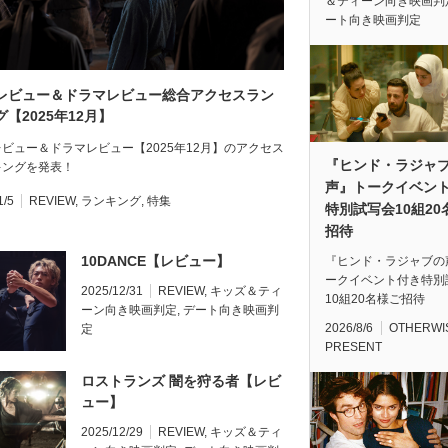
＆ティーン向き映画判
ート向き映画判定
レビュー＆ドラマレビュー総合アクセスラン
【2025年12月】
ビュー＆ドラマレビュー【2025年12月】のアクセス
『ヒンド・ラジャ
キングを発表！
声』トークイベン
1/5
REVIEW
,
ランキング
,
特集
特別試写会10組20
招待
10DANCE【レビュー】
『ヒンド・ラジャブの
ークイベント付き特別
2025/12/31
REVIEW
,
キッズ＆ティ
10組20名様ご招待
ーン向き映画判定
,
デート向き映画判
2026/8/6
OTHERWI
定
PRESENT
ロストランズ 闇を狩る者【レビ
ュー】
2025/12/29
REVIEW
,
キッズ＆ティ