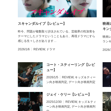
スキャンダルイブ【レビュー】
映画
キング
昨今、問題が複数取り沙汰されている、芸能界の性加害を
テーマにしたドラマということもあり、再現ドラマにすら
映画レ
感じる生々しさがあります…
ラン
2026/1/6
REVIEW
,
ドラマ
2026/
コート・スティーリング【レビ
ュー】
2026/1/5
REVIEW
,
キッズ＆ティー
ン向き映画判定
,
デート向き映画判定
ジェイ・ケリー【レビュー】
2025/12/30
REVIEW
,
キッズ＆ティ
ーン向き映画判定
,
デート向き映画判