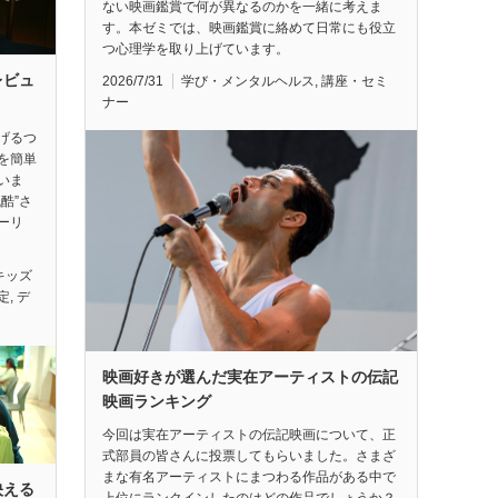
ない映画鑑賞で何が異なるのかを一緒に考えま
す。本ゼミでは、映画鑑賞に絡めて日常にも役立
つ心理学を取り上げています。
レビュ
2026/7/31
学び・メンタルヘルス
,
講座・セミ
ナー
げるつ
を簡単
いま
酷”さ
ーリ
キッズ
定
,
デ
映画好きが選んだ実在アーティストの伝記
映画ランキング
今回は実在アーティストの伝記映画について、正
式部員の皆さんに投票してもらいました。さまざ
まな有名アーティストにまつわる作品がある中で
映える
上位にランクインしたのはどの作品でしょうか？