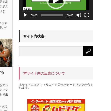
品であ
がボス
りま
00:00
00:00
キッズ
定
,
デ
サイト内検索
ぞる
本サイト内の広告について
本サイトにはアフィリエイト広告バナーやリンクが含ま
るエン
れます。
ティテ
を見出
キッズ