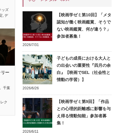
キッズ
【映画学ゼミ第10回】「メタ
定
,
デ
認知が働く映画鑑賞、そうで
ない映画鑑賞、何が違う？」
参加者募集！
2026/7/31
子どもの成長における大人と
の出会いの重要性『四月の余
ラリー
白』【映画でSEL（社会性と
情動の学習）】
れ。千葉
2026/6/26
【映画学ゼミ第9回】「作品
セレク
との心理的距離感に影響を与
え得る情動知能」参加者募
集！
2026/6/11