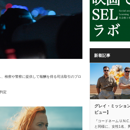
新着記事
し、検察や警察に提供して報酬を得る司法取引のブロ
判定
グレイ・ミッショ
ビュー】
『コードネーム U.N.C.
と同様に、女性1名、