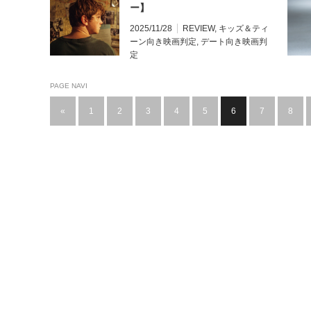
ー】
2025/11/28
REVIEW
,
キッズ＆ティ
ーン向き映画判定
,
デート向き映画判
定
PAGE NAVI
«
1
2
3
4
5
6
7
8