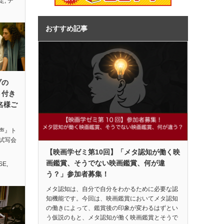
定
,
デ
おすすめ記事
ブの
ト付き
名様ご
声』ト
試写会
【映画学ゼミ第10回】「メタ認知が働く映
画鑑賞、そうでない映画鑑賞、何が違
SE
,
う？」参加者募集！
メタ認知は、自分で自分をわかるために必要な認
知機能です。今回は、映画鑑賞においてメタ認知
の働きによって、鑑賞後の印象が変わるはずとい
う仮説のもと、メタ認知が働く映画鑑賞とそうで