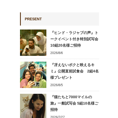
PRESENT
『ヒンド・ラジャブの声』ト
ークイベント付き特別試写会
10組20名様ご招待
2026/8/6
『冴えないボクと映えるキ
ミ』公開直前試食会 2組4名
様プレゼント
2026/8/5
『猫たちと7000マイルの
旅』一般試写会 5組10名様ご
招待
2026/7/27