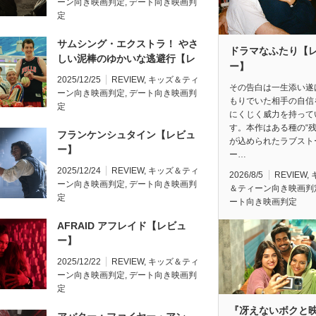
ーン向き映画判定
,
デート向き映画判
定
サムシング・エクストラ！ やさ
ドラマなふたり【
しい泥棒のゆかいな逃避行【レ
ー】
ビュー】
2025/12/25
REVIEW
,
キッズ＆ティ
その告白は一生添い遂
ーン向き映画判定
,
デート向き映画判
もりでいた相手の自信
定
にくじく威力を持って
す。本作はある種の“残
フランケンシュタイン【レビュ
が込められたラブスト
ー】
ー…
2025/12/24
REVIEW
,
キッズ＆ティ
2026/8/5
REVIEW
,
ーン向き映画判定
,
デート向き映画判
＆ティーン向き映画判
定
ート向き映画判定
AFRAID アフレイド【レビュ
ー】
2025/12/22
REVIEW
,
キッズ＆ティ
ーン向き映画判定
,
デート向き映画判
定
『冴えないボクと