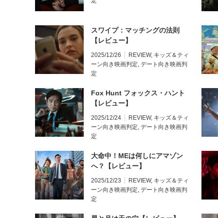
定
スワイプ：マッチングの法則
【レビュー】
2025/12/26
REVIEW
,
キッズ＆ティ
ーン向き映画判定
,
デート向き映画判
定
Fox Hunt フォックス・ハント
【レビュー】
2025/12/24
REVIEW
,
キッズ＆ティ
ーン向き映画判定
,
デート向き映画判
定
大命中！MEは何しにアマゾン
へ？【レビュー】
2025/12/23
REVIEW
,
キッズ＆ティ
ーン向き映画判定
,
デート向き映画判
定