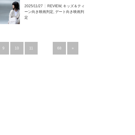
2025/11/27
REVIEW
,
キッズ＆ティ
ーン向き映画判定
,
デート向き映画判
定
9
10
11
…
68
»