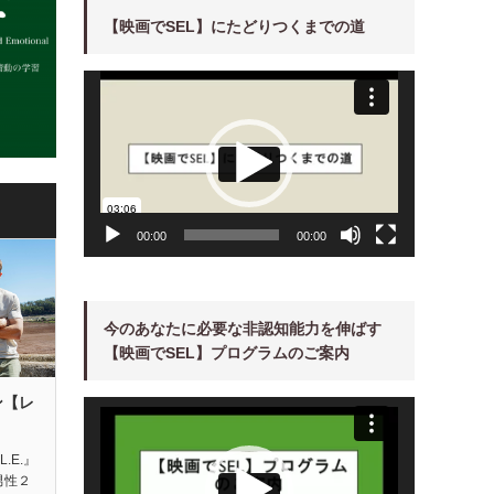
【映画でSEL】にたどりつくまでの道
動
画
プ
レ
ー
ヤ
ー
00:00
00:00
今のあなたに必要な非認知能力を伸ばす
【映画でSEL】プログラムのご案内
ン【レ
動
画
プ
レ
ー
L.E.』
ヤ
男性２
ー