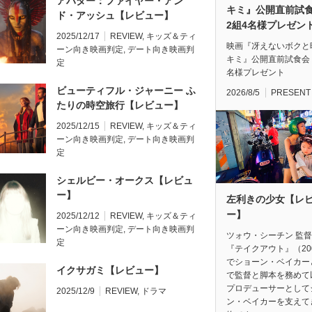
アバター：ファイヤー・アン
キミ』公開直前
ド・アッシュ【レビュー】
2組4名様プレゼン
2025/12/17
REVIEW
,
キッズ＆ティ
映画『冴えないボクと
ーン向き映画判定
,
デート向き映画判
キミ』公開直前試食会
定
名様プレゼント
ビューティフル・ジャーニー ふ
2026/8/5
PRESENT
たりの時空旅行【レビュー】
2025/12/15
REVIEW
,
キッズ＆ティ
ーン向き映画判定
,
デート向き映画判
定
シェルビー・オークス【レビュ
ー】
左利きの少女【レ
ー】
2025/12/12
REVIEW
,
キッズ＆ティ
ーン向き映画判定
,
デート向き映画判
ツォウ・シーチン 監
定
『テイクアウト』（20
でショーン・ベイカー
イクサガミ【レビュー】
で監督と脚本を務めて
プロデューサーとして
2025/12/9
REVIEW
,
ドラマ
ン・ベイカーを支えて